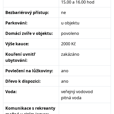
15.00 a 16.00 hod
Bezbariérový přístup:
ne
Parkování:
u objektu
Domácí zvíře v objektu:
povoleno
Výše kauce:
2000 Kč
Kouření uvnitř
zakázáno
ubytování:
Povlečení na lůžkoviny:
ano
Dřevo k dispozici:
ano
Voda:
veřejný vodovod
pitná voda
Komunikace s rekreanty