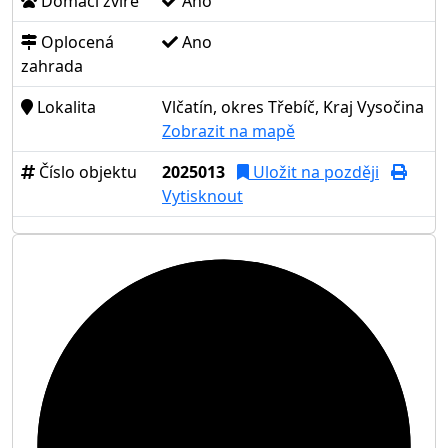
Domácí zvíře
Ano
Oplocená
Ano
zahrada
Lokalita
Vlčatín, okres Třebíč, Kraj Vysočina
Zobrazit na mapě
Číslo objektu
2025013
Uložit na později
Vytisknout
