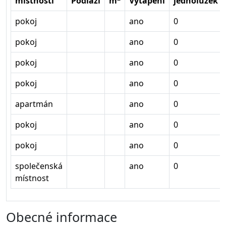
místnosti
Podlaží
m
Vytápění
jednolůžek
pokoj
ano
0
pokoj
ano
0
pokoj
ano
0
pokoj
ano
0
apartmán
ano
0
pokoj
ano
0
pokoj
ano
0
společenská
ano
0
místnost
Obecné informace