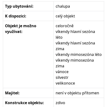
Typ ubytování:
chalupa
K dispozici:
celý objekt
Objekt je možno
celoročně
využívat:
víkendy hlavní sezóna
léto
víkendy hlavní sezóna
zima
víkendy mimosezóna léto
víkendy mimosezóna
zima
vánoce
silvestr
velikonoce
Majitel:
není v objektu přítomen
Konstrukce objektu:
zdivo