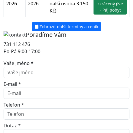
2026
2026
další osoba 3.150
zkrácený (Ne
- Pá) pobyt
Kč)
Zobrazit další termíny a ceník
Poradíme Vám
731 112 476
Po-Pá 9:00-17:00
Vaše jméno *
E-mail *
Telefon *
Dotaz *