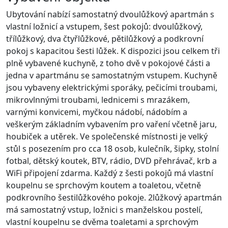
Ubytování nabízí samostatný dvoulůžkový apartmán s
vlastní ložnicí a vstupem, šest pokojů: dvoulůžkový,
třílůžkový, dva čtyřlůžkové, pětilůžkový a podkrovní
pokoj s kapacitou šesti lůžek. K dispozici jsou celkem tři
plně vybavené kuchyně, z toho dvě v pokojové části a
jedna v apartmánu se samostatným vstupem. Kuchyně
jsou vybaveny elektrickými sporáky, pečicími troubami,
mikrovlnnými troubami, lednicemi s mrazákem,
varnými konvicemi, myčkou nádobí, nádobím a
veškerým základním vybavením pro vaření včetně jaru,
houbiček a utěrek. Ve společenské místnosti je velký
stůl s posezením pro cca 18 osob, kulečník, šipky, stolní
fotbal, dětský koutek, BTV, rádio, DVD přehrávač, krb a
WiFi připojení zdarma. Každý z šesti pokojů má vlastní
koupelnu se sprchovým koutem a toaletou, včetně
podkrovního šestilůžkového pokoje. 2lůžkový apartmán
má samostatný vstup, ložnici s manželskou postelí,
vlastní koupelnu se dvěma toaletami a sprchovým