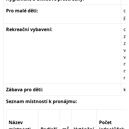
Pro malé děti:
dě
po
Rekreační vybavení:
ot
za
za
ve
ve
mo
mo
ru
Zábava pro děti:
ku
Seznam místností k pronájmu:
Název
Počet
2