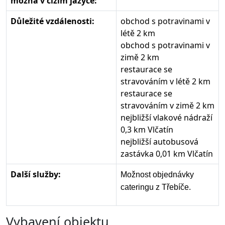
možná v cizím jazyce:
Důležité vzdálenosti:
obchod s potravinami v
létě 2 km
obchod s potravinami v
zimě 2 km
restaurace se
stravováním v létě 2 km
restaurace se
stravováním v zimě 2 km
nejbližší vlakové nádraží
0,3 km Vlčatín
nejbližší autobusová
zastávka 0,01 km Vlčatín
Další služby:
Možnost objednávky
cateringu z Třebíče.
Vybavení objektu