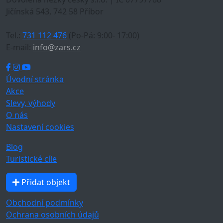
Jičínská 543, 742 58 Příbor
Tel.:
731 112 476
(Po-Pá: 9:00- 17:00)
E-mail:
info@zars.cz
Úvodní stránka
Akce
Slevy, výhody
O nás
Nastavení cookies
Blog
Turistické cíle
Přidat objekt
Obchodní podmínky
Ochrana osobních údajů