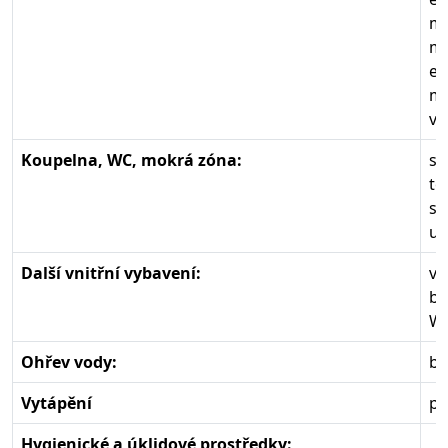
mr
mi
el
my
va
Koupelna, WC, mokrá zóna:
sa
te
sp
um
Další vnitřní vybavení:
vn
ba
Wi
Ohřev vody:
bo
Vytápění
pl
Hygienické a úklidové prostředky: