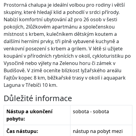
Prostorná chalupa je ideální volbou pro rodiny i větší
skupiny, které hledají klid a pohodlí v srdci přírody.
Nabízí komfortní ubytování až pro 26 osob v šesti
pokojích, 2lůžkovém apartmánu a společenskou
místnost s krbem, kulečníkem dětským koutem a
dalšími herními prvky, tři plně vybavené kuchyně a
venkovní posezení s krbem a grilem. V létě si užijete
koupání v přírodních rybnících v okolí, cykloturistiku po
Vysočině nebo výlety na Zelenou horu či zámek v
Budišově. V zimě oceníte blízkost lyžařského areálu
Fajtův kopec 8 km, běžkařské trasy v okolí i aquapark
Laguna v Třebíči 10 km.
Důležité informace
Nástup a ukončení
sobota - sobota
pobytu:
Čas nástupu:
nástup na pobyt mezi