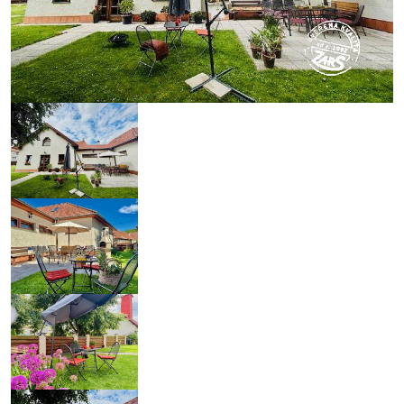
prev
next