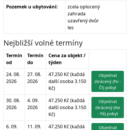
Pozemek u ubytování:
zcela oplocený
zahrada
uzavřený dvůr
les
Nejbližší volné termíny
Termín
Termín
Cena za objekt /
od
do
týden
24. 08.
27. 08.
47.250 Kč (každá
Objednat
2026
2026
další osoba 3.150
zkrácený (Po -
Čt) pobyt
Kč)
30. 08.
4. 09.
47.250 Kč (každá
Objednat
2026
2026
další osoba 3.150
zkrácený (Ne
- Pá) pobyt
Kč)
6. 09.
11. 09.
47.250 Kč (každá
Objednat