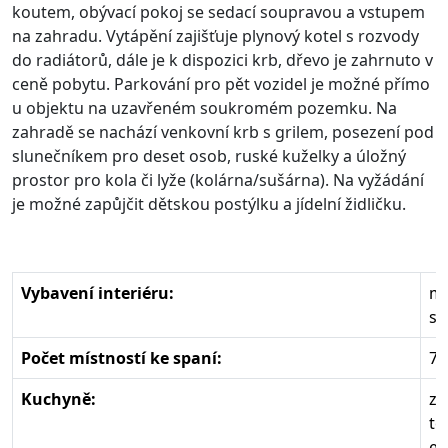
koutem, obývací pokoj se sedací soupravou a vstupem
na zahradu. Vytápění zajišťuje plynový kotel s rozvody
do radiátorů, dále je k dispozici krb, dřevo je zahrnuto v
ceně pobytu. Parkování pro pět vozidel je možné přímo
u objektu na uzavřeném soukromém pozemku. Na
zahradě se nachází venkovní krb s grilem, posezení pod
slunečníkem pro deset osob, ruské kuželky a úložný
prostor pro kola či lyže (kolárna/sušárna). Na vyžádání
je možné zapůjčit dětskou postýlku a jídelní židličku.
Vybavení interiéru:
mo
sm
Počet místností ke spaní:
7
Kuchyně:
zá
te
el