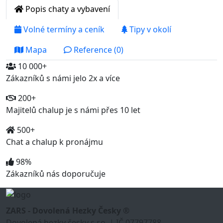
Popis chaty a vybavení
Volné termíny a ceník
Tipy v okolí
Mapa
Reference (0)
10 000+
Zákazníků s námi jelo 2x a více
200+
Majitelů chalup je s námi přes 10 let
500+
Chat a chalup k pronájmu
98%
Zákazníků nás doporučuje
ZARS - Dovolená Hezky Česky ®
Dovolená hezky česky s.r.o. | IČ 07797788