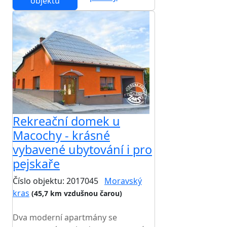
objektu
Rekreační domek u
Macochy - krásné
vybavené ubytování i pro
pejskaře
Číslo objektu: 2017045
Moravský
kras
(45,7 km vzdušnou čarou)
TOP HODNOCENÍ
Dva moderní apartmány se