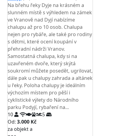
Na břehu řeky Dyje na krásném a
slunném místě s výhledem na zámek
ve Vranově nad Dyjí nabízíme
chalupu až pro 10 osob. Chalupa
nejen pro rybáře, ale také pro rodiny
s dětmi, které ocení koupání v
přehradní nádrži Vranov.
Samostatná chalupa, kdy si na
uzavřeném dvoře, který skýtá
soukromí můžete posedět, ugrilovat,
dále pak u chalupy zahrada a altánek
u řeky. Poloha chalupy je ideálním
výchozím místem pro pěší i
cyklistické výlety do Národního
parku Podyjí, rybaření na...
10
5
Od:
3.000 Kč
za objekt a
NEJNIŽŠÍ CENA NA TRHU