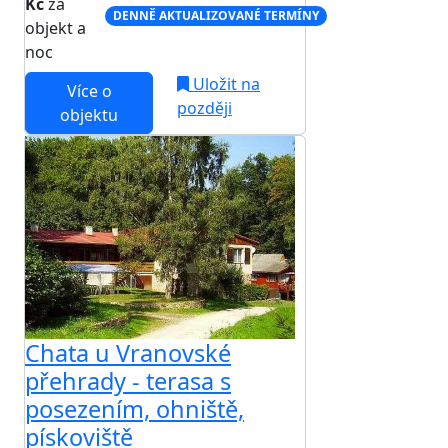
Kč
za
DENNĚ AKTUALIZOVANÉ TERMÍNY
objekt a
noc
Uložit na
Více o
později
objektu
Chata u Vranovské
přehrady - terasa s
posezením, ohniště,
pískoviště