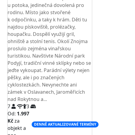
u potoka, jedinečná dovolená pro
rodinu. Místo jako stvořené
k odpočinku, a taky k hrám. Děti tu
najdou pískoviště, prolézačky,
houpačku. Dospělí využijí gril,
ohniště a stolní tenis. Okolí Znojma
proslulo zejména vinařskou
turistikou. Navštivte Národní park
Podyjí, tradiční vinné sklípky nebo se
jeďte vykoupat. Parádní výlety nejen
pěšky, ale i po značených
cyklostezkách. Nevynechte ani
zámek v Oslavanech, Jaroměřicích
nad Rokytnou a...
7
3
Od:
1.997
Kč
za
DENNĚ AKTUALIZOVANÉ TERMÍNY
objekt a