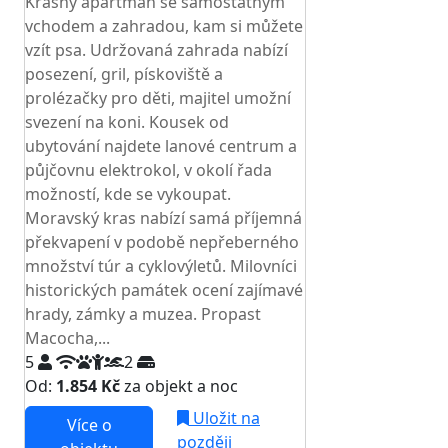
Krásný apartmán se samostatným
vchodem a zahradou, kam si můžete
vzít psa. Udržovaná zahrada nabízí
posezení, gril, pískoviště a
prolézačky pro děti, majitel umožní
svezení na koni. Kousek od
ubytování najdete lanové centrum a
půjčovnu elektrokol, v okolí řada
možností, kde se vykoupat.
Moravský kras nabízí samá příjemná
překvapení v podobě nepřeberného
množství túr a cyklovýletů. Milovníci
historických památek ocení zajímavé
hrady, zámky a muzea. Propast
Macocha,...
5
2
Od:
1.854 Kč
za objekt a noc
Uložit na
Více o
později