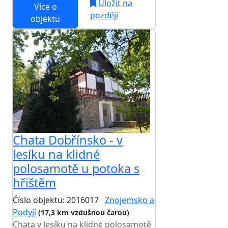
Uložit na
Více o
později
objektu
Chata Dobřínsko - v
lesíku na klidné
polosamotě u potoka s
hřištěm
Číslo objektu: 2016017
Znojemsko a
Podyjí
(17,3 km vzdušnou čarou)
Chata v lesíku na klidné polosamotě