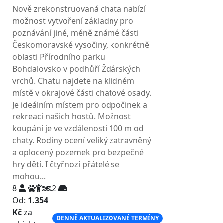
Nově zrekonstruovaná chata nabízí
možnost vytvoření základny pro
poznávání jiné, méně známé části
Českomoravské vysočiny, konkrétně
oblasti Přírodního parku
Bohdalovsko v podhůří Žďárských
vrchů. Chatu najdete na klidném
místě v okrajové části chatové osady.
Je ideálním místem pro odpočinek a
rekreaci našich hostů. Možnost
koupání je ve vzdálenosti 100 m od
chaty. Rodiny ocení veliký zatravněný
a oplocený pozemek pro bezpečné
hry dětí. I čtyřnozí přátelé se
mohou...
8
2
Od:
1.354
Kč
za
DENNĚ AKTUALIZOVANÉ TERMÍNY