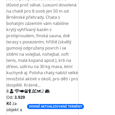
důvod proč váhat. Luxusní dovolená
na chatě pro 8 osob jen 50 m od
Brněnské přehrady. Chata s
bohatým zázemím vám nabídne
krytý vyhřívaný bazén s
protiproudem, finská sauna, dvě
terasy s posezením, hřiště (skvělý
gumový odpružený povrch i se
sítěmi na volejbal, nohejbal, soft
tenis, malá kopaná apod.), krb na
dřevo, udírnu na 30 kg masa, letní
kuchyně aj. Poloha chaty nabízí velké
množství aktivit v okolí, pro děti i pro
dospělé. Krásné...
8
2
Od:
3.929
Kč
za
DENNĚ AKTUALIZOVANÉ TERMÍNY
objekt a