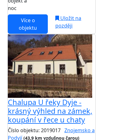
objekt a
noc
Uložit na
Více o
později
objektu
Chalupa U řeky Dyje -
krásný výhled na zámek,
koupání v řece u chaty
Číslo objektu: 2019017
Znojemsko a
Podyjí
(43,9 km vzdušnou čarou)