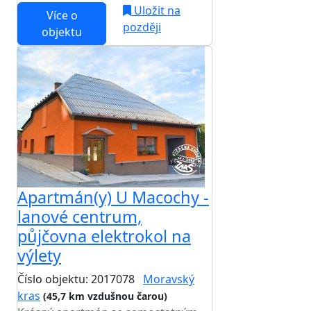
Uložit na
Více o
později
objektu
Apartmán(y) U Macochy -
lanové centrum,
půjčovna elektrokol na
výlety
Číslo objektu: 2017078
Moravský
kras
(45,7 km vzdušnou čarou)