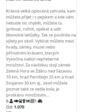
TOP HODNOCENÍ
Krásná velká oplocená zahrada, kam
můžete přijet i s pejskem a kde vám
nebude nic chybět, můžete tu
grilovat, rožnit, opékat a udit
libovolné lahůdky. Tak se posilníte na
výlety po okolí. Vybírat můžete mezi
hrady, zámky, muzei nebo
přírodními krásami, kterých
Vysočina nabízí nepřeberné
množství. Za návštěvu stojí zámek
Zelená Hora ve Žďáru nad Sázavou
10 km, hrad Pernštejn 25 km a hrad
Svojanov 30 km aj., okolí můžete
poznat také ze sedla kola, je
protkáno množstvím...
6
1
Od:
1.070