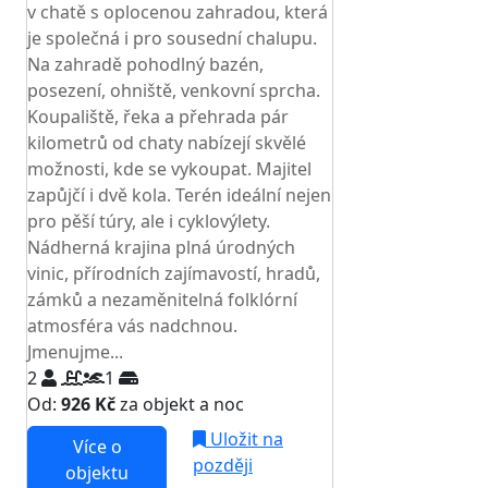
v chatě s oplocenou zahradou, která
je společná i pro sousední chalupu.
Na zahradě pohodlný bazén,
posezení, ohniště, venkovní sprcha.
Koupaliště, řeka a přehrada pár
kilometrů od chaty nabízejí skvělé
možnosti, kde se vykoupat. Majitel
zapůjčí i dvě kola. Terén ideální nejen
pro pěší túry, ale i cyklovýlety.
Nádherná krajina plná úrodných
vinic, přírodních zajímavostí, hradů,
zámků a nezaměnitelná folklórní
atmosféra vás nadchnou.
Jmenujme...
2
1
Od:
926 Kč
za objekt a noc
Uložit na
Více o
později
objektu