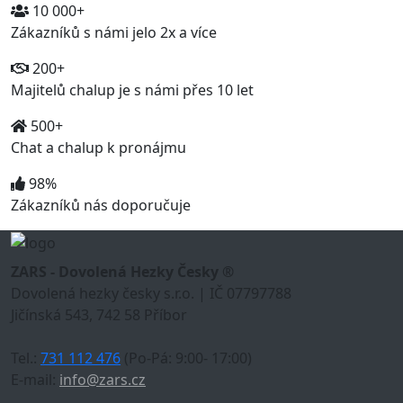
10 000+
Zákazníků s námi jelo 2x a více
200+
Majitelů chalup je s námi přes 10 let
500+
Chat a chalup k pronájmu
98%
Zákazníků nás doporučuje
ZARS - Dovolená Hezky Česky ®
Dovolená hezky česky s.r.o. | IČ 07797788
Jičínská 543, 742 58 Příbor
Tel.:
731 112 476
(Po-Pá: 9:00- 17:00)
E-mail:
info@zars.cz