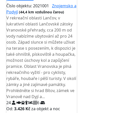
Číslo objektu: 2021001
Znojemsko a
Podyjí
(44,4 km vzdušnou čarou)
V rekreační oblasti Lančov, v
lukrativní oblasti Lančovské zátoky
Vranovské přehrady, cca 200 m od
vody nabízíme ubytování až pro 24
osob. Západ slunce si můžete užívat
na terase s posezením, k dispozici je
také ohniště, pískoviště a houpačka,
možnost úschovy kol a zapůjčení
pramice. Oblast Vranovska je plná
rekreačního vyžití - pro cyklisty,
rybáře, houbaře i pěší turisty. V okolí
zámky a jiné zajímavé památky.
Prohlédněte si hrad Bítov, zámek ve
Vranově nad Dyjí a...
24
6
Od:
3.426 Kč
za objekt a noc