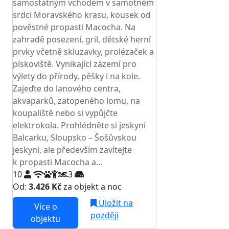
samostatným vchodem v samotném
srdci Moravského krasu, kousek od
pověstné propasti Macocha. Na
zahradě posezení, gril, dětské herní
prvky včetně skluzavky, prolézaček a
pískoviště. Vynikající zázemí pro
výlety do přírody, pěšky i na kole.
Zajeďte do lanového centra,
akvaparků, zatopeného lomu, na
koupaliště nebo si vypůjčte
elektrokola. Prohlédněte si jeskyni
Balcarku, Sloupsko – Šošůvskou
jeskyni, ale především zavítejte
k propasti Macocha a...
10
3
Od:
3.426 Kč
za objekt a noc
Uložit na
Více o
později
objektu