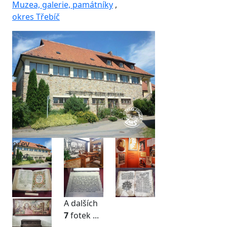
Muzea, galerie, památníky
,
okres Třebíč
prev
next
A dalších
7
fotek ...