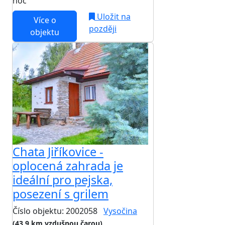
noc
Uložit na
Více o
později
objektu
Chata Jiříkovice -
oplocená zahrada je
ideální pro pejska,
posezení s grilem
Číslo objektu: 2002058
Vysočina
(43,9 km vzdušnou čarou)