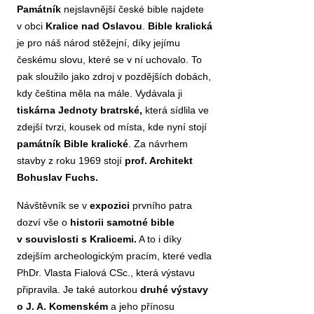
Památník
nejslavnější české bible najdete
v obci
Kralice nad Oslavou
.
Bible kralická
je pro náš národ stěžejní, díky jejímu
českému slovu, které se v ní uchovalo. To
pak sloužilo jako zdroj v pozdějších dobách,
kdy čeština měla na mále. Vydávala ji
tiskárna Jednoty bratrské,
která sídlila ve
zdejší tvrzi, kousek od místa, kde nyní stojí
památník Bible kralické
. Za návrhem
stavby z roku 1969 stojí
prof. Architekt
Bohuslav Fuchs.
Návštěvník se v
expozici
prvního patra
dozví vše o
historii samotné bible
v souvislosti s Kralicemi.
A to i díky
zdejším archeologickým pracím, které vedla
PhDr. Vlasta Fialová CSc., která výstavu
připravila. Je také autorkou
druhé výstavy
o J. A. Komenském
a jeho přínosu