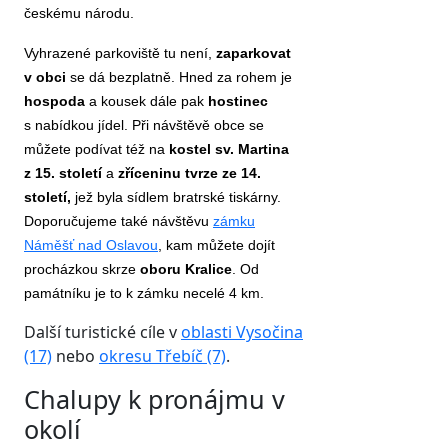
českému národu.
Vyhrazené parkoviště tu není,
zaparkovat
v obci
se dá bezplatně. Hned za rohem je
hospoda
a kousek dále pak
hostinec
s nabídkou jídel. Při návštěvě obce se
můžete podívat též na
kostel sv. Martina
z 15. století
a
zříceninu tvrze ze 14.
století,
jež byla sídlem bratrské tiskárny.
Doporučujeme také návštěvu
zámku
Náměšť nad Oslavou
, kam můžete dojít
procházkou skrze
oboru Kralice
. Od
památníku je to k zámku necelé 4 km.
Další turistické cíle v
oblasti Vysočina
(17)
nebo
okresu Třebíč (7)
.
Chalupy k pronájmu v
okolí