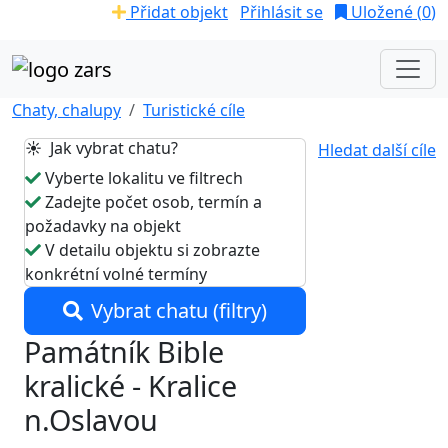
Přidat objekt
Přihlásit se
Uložené (
0
)
Chaty, chalupy
Turistické cíle
☀️ Jak vybrat chatu?
Hledat další cíle
Vyberte lokalitu ve filtrech
Zadejte počet osob, termín a
požadavky na objekt
V detailu objektu si zobrazte
konkrétní volné termíny
Vybrat chatu (filtry)
Památník Bible
kralické - Kralice
n.Oslavou