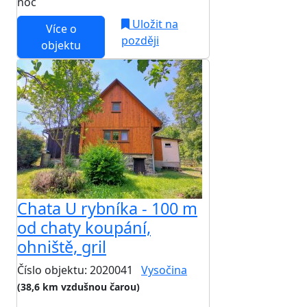
noc
Uložit na
Více o
později
objektu
Chata U rybníka - 100 m
od chaty koupání,
ohniště, gril
Číslo objektu: 2020041
Vysočina
(38,6 km vzdušnou čarou)
TOP HODNOCENÍ