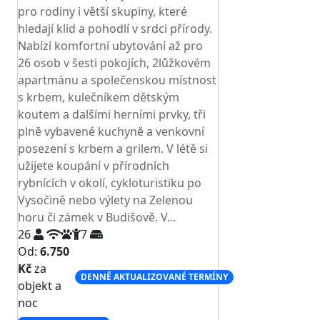
pro rodiny i větší skupiny, které
hledají klid a pohodlí v srdci přírody.
Nabízí komfortní ubytování až pro
26 osob v šesti pokojích, 2lůžkovém
apartmánu a společenskou místnost
s krbem, kulečníkem dětským
koutem a dalšími herními prvky, tři
plně vybavené kuchyně a venkovní
posezení s krbem a grilem. V létě si
užijete koupání v přírodních
rybnících v okolí, cykloturistiku po
Vysočině nebo výlety na Zelenou
horu či zámek v Budišově. V...
26
7
Od:
6.750
Kč
za
DENNĚ AKTUALIZOVANÉ TERMÍNY
objekt a
noc