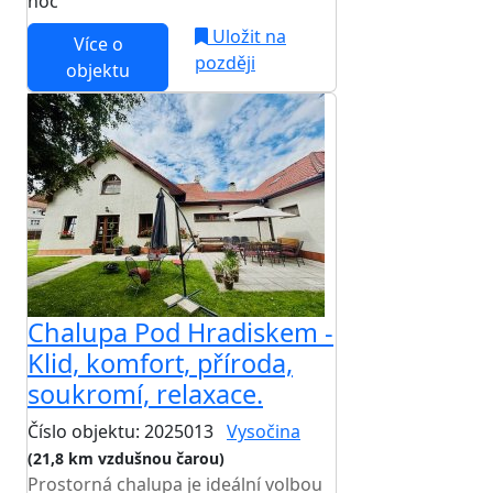
noc
Uložit na
Více o
později
objektu
Chalupa Pod Hradiskem -
Klid, komfort, příroda,
soukromí, relaxace.
Číslo objektu: 2025013
Vysočina
(21,8 km vzdušnou čarou)
Prostorná chalupa je ideální volbou