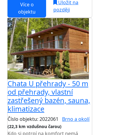
Uložit na
Více o
později
objektu
Chata U přehrady - 50 m
od přehrady, vlastní
zastřešený bazén, sauna,
klimatizace
Číslo objektu: 2022061
Brno a okolí
(22,3 km vzdušnou čarou)
Kdo si potrpí na komfort nemá