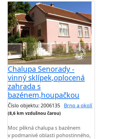
Chalupa Senorady -
vinný sklípek,oplocená
zahrada s
bazénem,houpačkou
Číslo objektu: 2006135
Brno a okolí
(8,6 km vzdušnou čarou)
TOP HODNOCENÍ
Moc pěkná chalupa s bazénem
v podmanivé oblasti pohostinného,