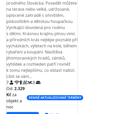
úrodného Slovácka. Posedět můžete
na terase nebo velké, udržované,
oplocené zahradě s ohništěm,
pískovištěm a dětskou houpačkou.
Vynikající dovolená pro rodinu
s dětmi. Krásnou krajinu plnou vinic
a přírodních krás nejlépe poznáte při
vycházkách, výletech na kole, během
rybaření a koupání. Návštěva
jihomoravských hradů, zámků,
vyhlídek a rozhleden patří rovněž
k tomu nejlepšímu, co oblast nabízí.
Líbit se vám...
7
3
Od:
2.329
Kč
za
DENNĚ AKTUALIZOVANÉ TERMÍNY
objekt a
noc