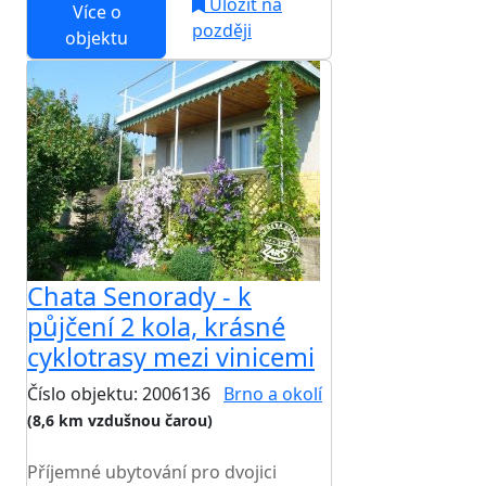
Uložit na
Více o
později
objektu
Chata Senorady - k
půjčení 2 kola, krásné
cyklotrasy mezi vinicemi
Číslo objektu: 2006136
Brno a okolí
(8,6 km vzdušnou čarou)
TOP HODNOCENÍ
Příjemné ubytování pro dvojici