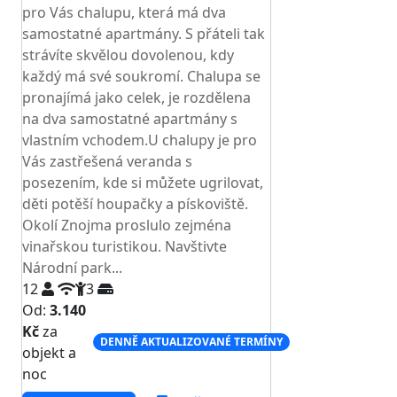
pro Vás chalupu, která má dva
samostatné apartmány. S přáteli tak
strávíte skvělou dovolenou, kdy
každý má své soukromí. Chalupa se
pronajímá jako celek, je rozdělena
na dva samostatné apartmány s
vlastním vchodem.U chalupy je pro
Vás zastřešená veranda s
posezením, kde si můžete ugrilovat,
děti potěší houpačky a pískoviště.
Okolí Znojma proslulo zejména
vinařskou turistikou. Navštivte
Národní park...
12
3
Od:
3.140
Kč
za
DENNĚ AKTUALIZOVANÉ TERMÍNY
objekt a
noc