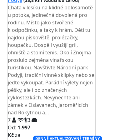
Podyjí
(33,8 km vzdušnou čarou)
Chata v lesíku na klidné polosamotě
u potoka, jedinečná dovolená pro
rodinu. Místo jako stvořené
k odpočinku, a taky k hrám. Děti tu
najdou pískoviště, prolézačky,
houpačku. Dospělí využijí gril,
ohniště a stolní tenis. Okolí Znojma
proslulo zejména vinařskou
turistikou. Navštivte Národní park
Podyjí, tradiční vinné sklípky nebo se
jeďte vykoupat. Parádní výlety nejen
pěšky, ale i po značených
cyklostezkách. Nevynechte ani
zámek v Oslavanech, Jaroměřicích
nad Rokytnou a...
7
3
Od:
1.997
Kč
za
DENNĚ AKTUALIZOVANÉ TERMÍNY