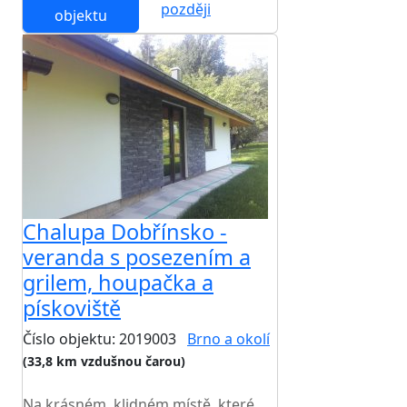
později
objektu
Chalupa Dobřínsko -
veranda s posezením a
grilem, houpačka a
pískoviště
Číslo objektu: 2019003
Brno a okolí
(33,8 km vzdušnou čarou)
TOP HODNOCENÍ
Na krásném, klidném místě, které