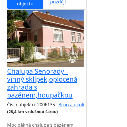
později
objektu
Chalupa Senorady -
vinný sklípek,oplocená
zahrada s
bazénem,houpačkou
Číslo objektu: 2006135
Brno a okolí
(28,4 km vzdušnou čarou)
TOP HODNOCENÍ
Moc pěkná chalupa s bazénem