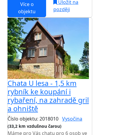
Uložit na
Více o
později
objektu
Chata U lesa - 1,5 km
rybník ke koupání i
rybaření, na zahradě gril
a ohniště
Číslo objektu: 2018010
Vysočina
(33,2 km vzdušnou čarou)
Máme pro Vás chatu pro 6 osob ve