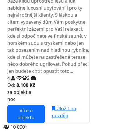
oáze klidu uprostřed lesů a luk
nabídne luxusní ubytování i pro ty
nejnáročnější klienty. S láskou a
citem vybavený dům Vám poskytne
perfektní zázemí pro Vaší relaxaci,
kde si odpočinete ve finské sauně, v
horském sudu s tryskami nebo jen
tak posezením nad hladinou rybníka,
kde si můžete na zastřešené terase
něco dobrého ugrilovat. Pokud přeci
jen budete chtít opustit toto...
4
2
Od:
8.100 Kč
za objekt a
NEJNIŽŠÍ CENA NA TRHU
noc
Uložit na
Více o
později
objektu
10 000+