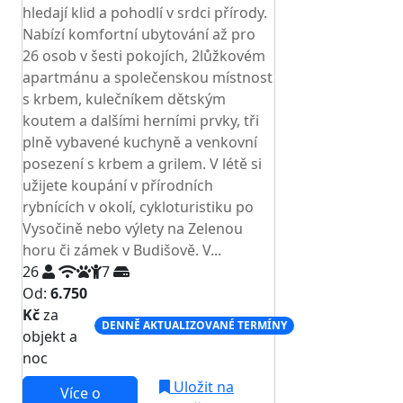
hledají klid a pohodlí v srdci přírody.
Nabízí komfortní ubytování až pro
26 osob v šesti pokojích, 2lůžkovém
apartmánu a společenskou místnost
s krbem, kulečníkem dětským
koutem a dalšími herními prvky, tři
plně vybavené kuchyně a venkovní
posezení s krbem a grilem. V létě si
užijete koupání v přírodních
rybnících v okolí, cykloturistiku po
Vysočině nebo výlety na Zelenou
horu či zámek v Budišově. V...
26
7
Od:
6.750
Kč
za
DENNĚ AKTUALIZOVANÉ TERMÍNY
objekt a
noc
Uložit na
Více o