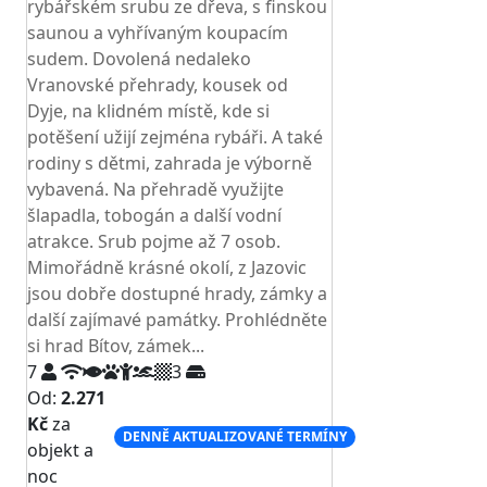
rybářském srubu ze dřeva, s finskou
saunou a vyhřívaným koupacím
sudem. Dovolená nedaleko
Vranovské přehrady, kousek od
Dyje, na klidném místě, kde si
potěšení užijí zejména rybáři. A také
rodiny s dětmi, zahrada je výborně
vybavená. Na přehradě využijte
šlapadla, tobogán a další vodní
atrakce. Srub pojme až 7 osob.
Mimořádně krásné okolí, z Jazovic
jsou dobře dostupné hrady, zámky a
další zajímavé památky. Prohlédněte
si hrad Bítov, zámek...
7
3
Od:
2.271
Kč
za
DENNĚ AKTUALIZOVANÉ TERMÍNY
objekt a
noc