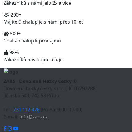
Zákazníků s námi jelo 2x a více
200+
Majitelů chalup je s námi přes 10 let
500+
Chat a chalup k pronájmu
98%
Zákazníků nás doporučuje
ZARS - Dovolená Hezky Česky ®
Dovolená hezky česky s.r.o. | IČ 07797788
Jičínská 543, 742 58 Příbor
Tel.:
731 112 476
(Po-Pá: 9:00- 17:00)
E-mail:
info@zars.cz