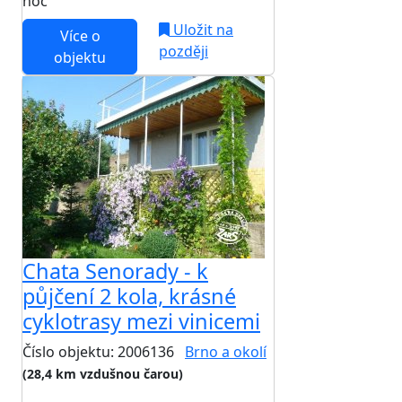
noc
Uložit na
Více o
později
objektu
Chata Senorady - k
půjčení 2 kola, krásné
cyklotrasy mezi vinicemi
Číslo objektu: 2006136
Brno a okolí
(28,4 km vzdušnou čarou)
TOP HODNOCENÍ