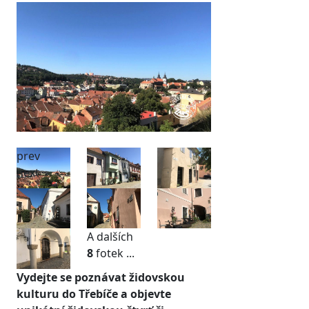
prev
next
A dalších
8
fotek ...
Vydejte se poznávat židovskou
kulturu do Třebíče a objevte