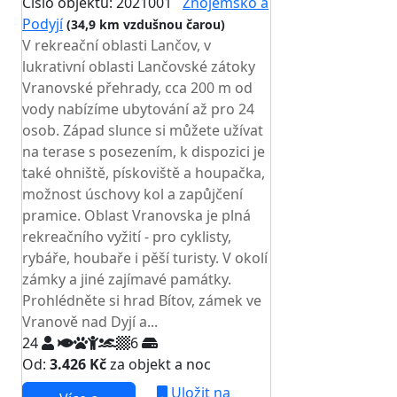
Číslo objektu: 2021001
Znojemsko a
Podyjí
(34,9 km vzdušnou čarou)
V rekreační oblasti Lančov, v
lukrativní oblasti Lančovské zátoky
Vranovské přehrady, cca 200 m od
vody nabízíme ubytování až pro 24
osob. Západ slunce si můžete užívat
na terase s posezením, k dispozici je
také ohniště, pískoviště a houpačka,
možnost úschovy kol a zapůjčení
pramice. Oblast Vranovska je plná
rekreačního vyžití - pro cyklisty,
rybáře, houbaře i pěší turisty. V okolí
zámky a jiné zajímavé památky.
Prohlédněte si hrad Bítov, zámek ve
Vranově nad Dyjí a...
24
6
Od:
3.426 Kč
za objekt a noc
Uložit na