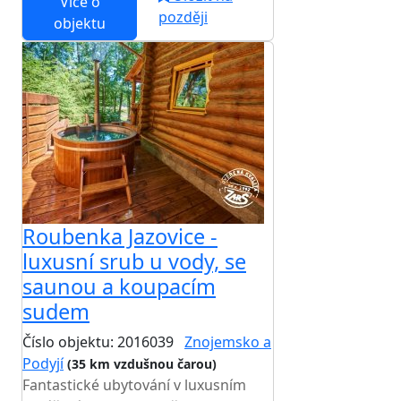
Více o
později
objektu
Roubenka Jazovice -
luxusní srub u vody, se
saunou a koupacím
sudem
Číslo objektu: 2016039
Znojemsko a
Podyjí
(35 km vzdušnou čarou)
Fantastické ubytování v luxusním