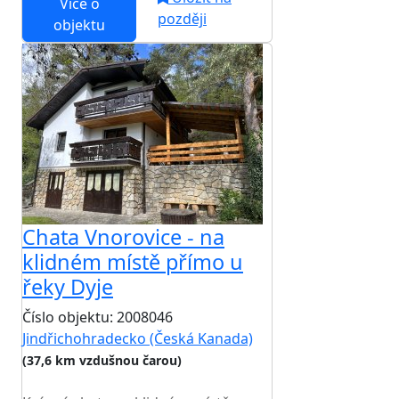
Více o
později
objektu
Chata Vnorovice - na
klidném místě přímo u
řeky Dyje
Číslo objektu: 2008046
Jindřichohradecko (Česká Kanada)
(37,6 km vzdušnou čarou)
TOP HODNOCENÍ