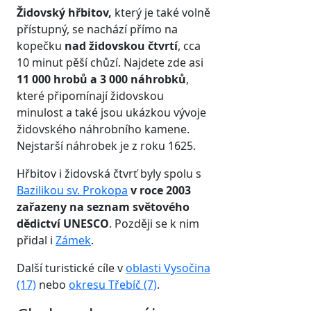
Židovský hřbitov,
který je také volně
přístupný, se nachází přímo na
kopečku
nad židovskou čtvrtí
, cca
10 minut pěší chůzí. Najdete zde asi
11 000 hrobů a 3 000 náhrobků
,
které připomínají židovskou
minulost a také jsou ukázkou vývoje
židovského náhrobního kamene.
Nejstarší náhrobek je z roku 1625.
Hřbitov i židovská čtvrť byly spolu s
Bazilikou sv. Prokopa
v roce 2003
zařazeny na seznam světového
dědictví UNESCO
. Později se k nim
přidal i
Zámek
.
Další turistické cíle v
oblasti Vysočina
(17)
nebo
okresu Třebíč (7)
.