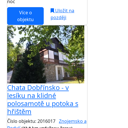
noc
Uložit na
Více o
později
objektu
Chata Dobřínsko - v
lesíku na klidné
polosamotě u potoka s
hřištěm
Číslo objektu: 2016017
Znojemsko a