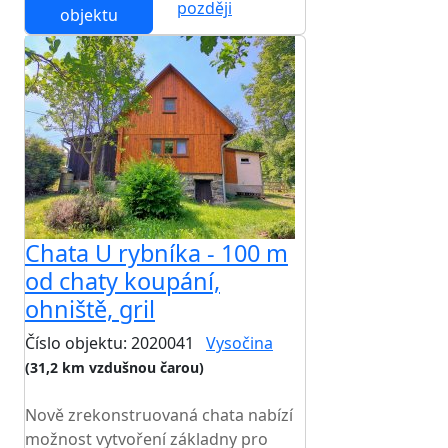
později
objektu
Chata U rybníka - 100 m
od chaty koupání,
ohniště, gril
Číslo objektu: 2020041
Vysočina
(31,2 km vzdušnou čarou)
TOP HODNOCENÍ
Nově zrekonstruovaná chata nabízí
možnost vytvoření základny pro