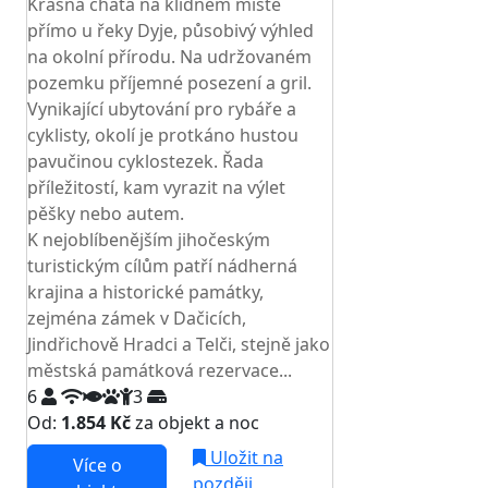
Krásná chata na klidném místě
přímo u řeky Dyje, působivý výhled
na okolní přírodu. Na udržovaném
pozemku příjemné posezení a gril.
Vynikající ubytování pro rybáře a
cyklisty, okolí je protkáno hustou
pavučinou cyklostezek. Řada
příležitostí, kam vyrazit na výlet
pěšky nebo autem.
K nejoblíbenějším jihočeským
turistickým cílům patří nádherná
krajina a historické památky,
zejména zámek v Dačicích,
Jindřichově Hradci a Telči, stejně jako
městská památková rezervace...
6
3
Od:
1.854 Kč
za objekt a noc
Uložit na
Více o
později