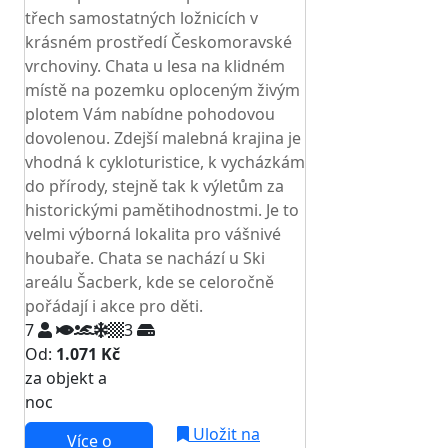
třech samostatných ložnicích v
krásném prostředí Českomoravské
vrchoviny. Chata u lesa na klidném
místě na pozemku oploceným živým
plotem Vám nabídne pohodovou
dovolenou. Zdejší malebná krajina je
vhodná k cykloturistice, k vycházkám
do přírody, stejně tak k výletům za
historickými pamětihodnostmi. Je to
velmi výborná lokalita pro vášnivé
houbaře. Chata se nachází u Ski
areálu Šacberk, kde se celoročně
pořádají i akce pro děti.
7
3
Od:
1.071 Kč
za objekt a
NEJNIŽŠÍ CENA NA TRHU
noc
Uložit na
Více o