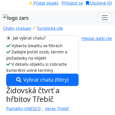
Přidat objekt
Přihlásit se
Uložené (
0
)
Chaty, chalupy
Turistické cíle
☀️ Jak vybrat chatu?
Hledat další cíle
Vyberte lokalitu ve filtrech
Zadejte počet osob, termín a
požadavky na objekt
V detailu objektu si zobrazte
konkrétní volné termíny
Vybrat chatu (filtry)
Židovská čtvrť a
hřbitov Třebíč
Památky UNESCO
,
okres Třebíč