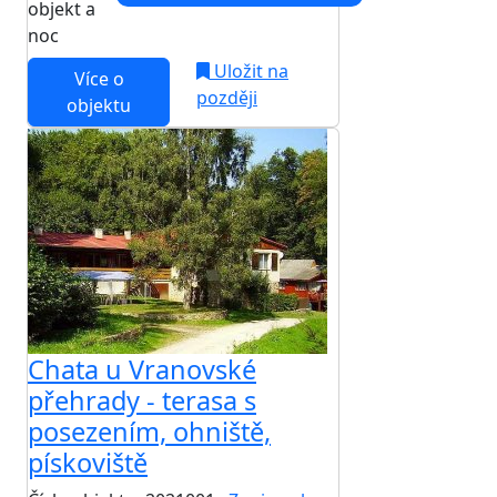
objekt a
noc
Uložit na
Více o
později
objektu
Chata u Vranovské
přehrady - terasa s
posezením, ohniště,
pískoviště