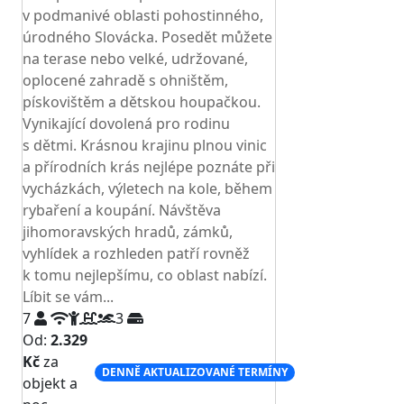
v podmanivé oblasti pohostinného,
úrodného Slovácka. Posedět můžete
na terase nebo velké, udržované,
oplocené zahradě s ohništěm,
pískovištěm a dětskou houpačkou.
Vynikající dovolená pro rodinu
s dětmi. Krásnou krajinu plnou vinic
a přírodních krás nejlépe poznáte při
vycházkách, výletech na kole, během
rybaření a koupání. Návštěva
jihomoravských hradů, zámků,
vyhlídek a rozhleden patří rovněž
k tomu nejlepšímu, co oblast nabízí.
Líbit se vám...
7
3
Od:
2.329
Kč
za
DENNĚ AKTUALIZOVANÉ TERMÍNY
objekt a