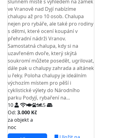
slunném místě s výhledem na zámek
ve Vranově nad Dyjí nabízíme
chalupu až pro 10 osob. Chalupa
nejen pro rybáře, ale také pro rodiny
s dětmi, které ocení koupání v
přehradní nádrži Vranov.
Samostatná chalupa, kdy si na
uzavřeném dvoře, který skýtá
soukromí můžete posedět, ugrilovat,
dále pak u chalupy zahrada a altánek
u řeky. Poloha chalupy je ideálním
výchozím místem pro pěší i
cyklistické výlety do Národního
parku Podyjí, rybaření na...
10
5
Od:
3.000 Kč
za objekt a
NEJNIŽŠÍ CENA NA TRHU
noc
Uložit na