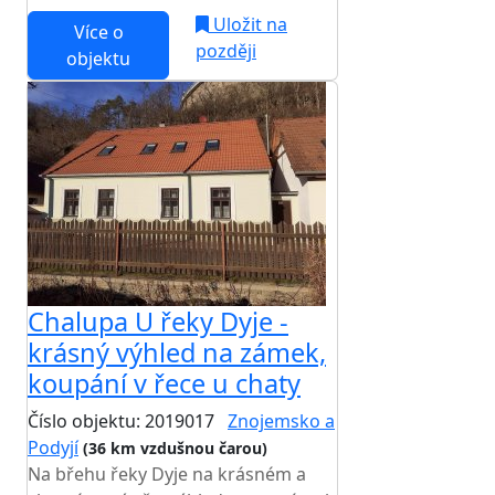
Uložit na
Více o
později
objektu
Chalupa U řeky Dyje -
krásný výhled na zámek,
koupání v řece u chaty
Číslo objektu: 2019017
Znojemsko a
Podyjí
(36 km vzdušnou čarou)
Na břehu řeky Dyje na krásném a