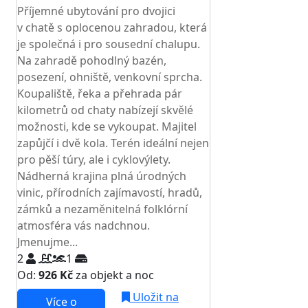
Příjemné ubytování pro dvojici
v chatě s oplocenou zahradou, která
je společná i pro sousední chalupu.
Na zahradě pohodlný bazén,
posezení, ohniště, venkovní sprcha.
Koupaliště, řeka a přehrada pár
kilometrů od chaty nabízejí skvělé
možnosti, kde se vykoupat. Majitel
zapůjčí i dvě kola. Terén ideální nejen
pro pěší túry, ale i cyklovýlety.
Nádherná krajina plná úrodných
vinic, přírodních zajímavostí, hradů,
zámků a nezaměnitelná folklórní
atmosféra vás nadchnou.
Jmenujme...
2
1
Od:
926 Kč
za objekt a noc
Uložit na
Více o