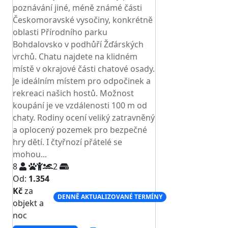
poznávání jiné, méně známé části
Českomoravské vysočiny, konkrétně
oblasti Přírodního parku
Bohdalovsko v podhůří Žďárských
vrchů. Chatu najdete na klidném
místě v okrajové části chatové osady.
Je ideálním místem pro odpočinek a
rekreaci našich hostů. Možnost
koupání je ve vzdálenosti 100 m od
chaty. Rodiny ocení veliký zatravněný
a oplocený pozemek pro bezpečné
hry dětí. I čtyřnozí přátelé se
mohou...
8
2
Od:
1.354
Kč
za
DENNĚ AKTUALIZOVANÉ TERMÍNY
objekt a
noc