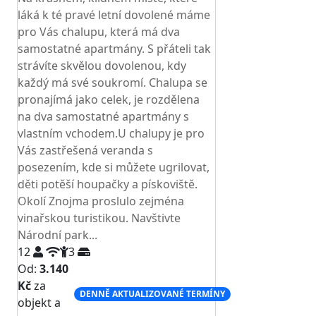
láká k té pravé letní dovolené máme
pro Vás chalupu, která má dva
samostatné apartmány. S přáteli tak
strávíte skvělou dovolenou, kdy
každý má své soukromí. Chalupa se
pronajímá jako celek, je rozdělena
na dva samostatné apartmány s
vlastním vchodem.U chalupy je pro
Vás zastřešená veranda s
posezením, kde si můžete ugrilovat,
děti potěší houpačky a pískoviště.
Okolí Znojma proslulo zejména
vinařskou turistikou. Navštivte
Národní park...
12
3
Od:
3.140
Kč
za
DENNĚ AKTUALIZOVANÉ TERMÍNY
objekt a