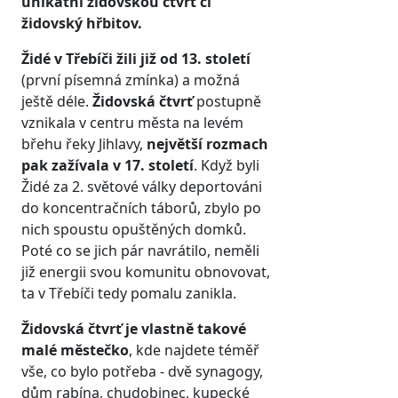
unikátní židovskou čtvrť či
židovský hřbitov.
Židé v Třebíči žili
již od 13. století
(první písemná zmínka) a možná
ještě déle.
Židovská čtvrť
postupně
vznikala v centru města na levém
břehu řeky Jihlavy,
největší rozmach
pak zažívala v 17. století
. Když byli
Židé za 2. světové války deportováni
do koncentračních táborů, zbylo po
nich spoustu opuštěných domků.
Poté co se jich pár navrátilo, neměli
již energii svou komunitu obnovovat,
ta v Třebíči tedy pomalu zanikla.
Židovská čtvrť je vlastně takové
malé městečko
, kde najdete téměř
vše, co bylo potřeba - dvě synagogy,
dům rabína, chudobinec, kupecké