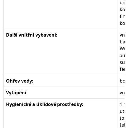
umy
kou
fin
kou
Další vnitřní vybavení:
vnit
bar
Wifi
aut
suš
fén
Ohřev vody:
boi
Vytápění
vnit
Hygienické a úklidové prostředky:
1 r
utě
toa
tek