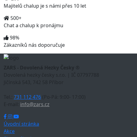
Majitelů chalup je s námi přes 10 let
500+
Chat a chalup k pronájmu
98%
Zákazníků nás doporučuje
ZARS - Dovolená Hezky Česky ®
Dovolená hezky česky s.r.o. | IČ 07797788
Jičínská 543, 742 58 Příbor
Tel.:
731 112 476
(Po-Pá: 9:00- 17:00)
E-mail:
info@zars.cz
Úvodní stránka
Akce