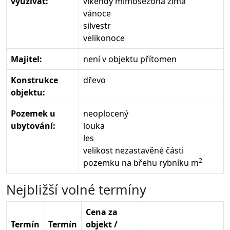
využívat:
víkendy mimosezóna zima
vánoce
silvestr
velikonoce
Majitel:
není v objektu přítomen
Konstrukce
dřevo
objektu:
Pozemek u
neoplocený
ubytování:
louka
les
velikost nezastavěné části
2
pozemku na břehu rybníku m
Nejbližší volné termíny
Cena za
Termín
Termín
objekt /