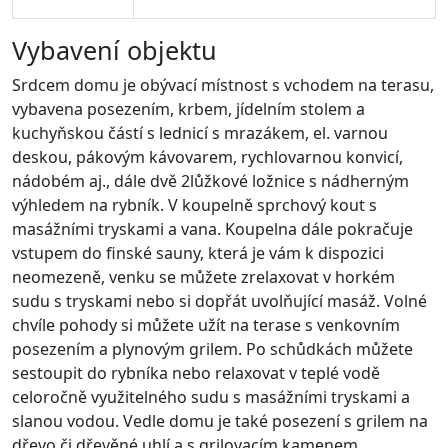
Vybavení objektu
Srdcem domu je obývací místnost s vchodem na terasu,
vybavena posezením, krbem, jídelním stolem a
kuchyňskou částí s lednicí s mrazákem, el. varnou
deskou, pákovým kávovarem, rychlovarnou konvicí,
nádobém aj., dále dvě 2lůžkové ložnice s nádherným
výhledem na rybník. V koupelně sprchový kout s
masážními tryskami a vana. Koupelna dále pokračuje
vstupem do finské sauny, která je vám k dispozici
neomezeně, venku se můžete zrelaxovat v horkém
sudu s tryskami nebo si dopřát uvolňující masáž. Volné
chvíle pohody si můžete užít na terase s venkovním
posezením a plynovým grilem. Po schůdkách můžete
sestoupit do rybníka nebo relaxovat v teplé vodě
celoročně využitelného sudu s masážními tryskami a
slanou vodou. Vedle domu je také posezení s grilem na
dřevo či dřevěné uhlí a s grilovacím kamenem.