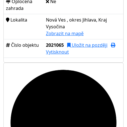
Oplocená
Ne
zahrada
Lokalita
Nová Ves , okres Jihlava, Kraj
Vysočina
Zobrazit na mapě
Číslo objektu
2021065
Uložit na později
Vytisknout
