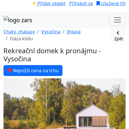
Přidat objekt
Přihlásit se
Uložené (
0
)
Chaty, chalupy
Vysočina
Jihlava
Oáza klidu
Zpět
Rekreační domek k pronájmu -
Vysočina
Nejnižší cena na trhu