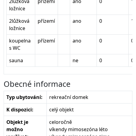
2lůžková
přízemí
ano
0
1
ložnice
2lůžková
přízemí
ano
0
1
ložnice
koupelna
přízemí
ano
0
0
s WC
sauna
ne
0
0
Obecné informace
Typ ubytování:
rekreační domek
K dispozici:
celý objekt
Objekt je
celoročně
možno
víkendy mimosezóna léto