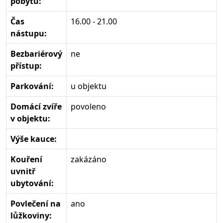
pobytu:
Čas
16.00 - 21.00
nástupu:
Bezbariérový
ne
přístup:
Parkování:
u objektu
Domácí zvíře
povoleno
v objektu:
Výše kauce:
Kouření
zakázáno
uvnitř
ubytování:
Povlečení na
ano
lůžkoviny: