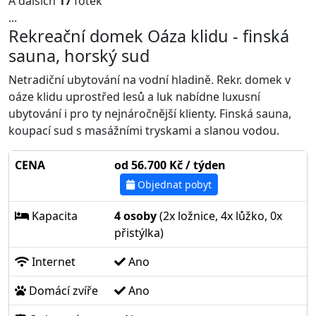
A dalších
17
fotek
...
Rekreační domek Oáza klidu - finská
sauna, horský sud
Netradiční ubytování na vodní hladině. Rekr. domek v
oáze klidu uprostřed lesů a luk nabídne luxusní
ubytování i pro ty nejnáročnější klienty. Finská sauna,
koupací sud s masážními tryskami a slanou vodou.
CENA
od 56.700 Kč / týden
Objednat pobyt
Kapacita
4 osoby
(2x ložnice, 4x lůžko, 0x
přistýlka)
Internet
Ano
Domácí zvíře
Ano