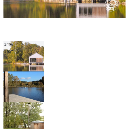
prev
next