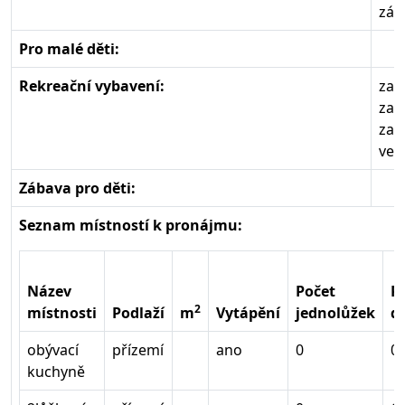
zák
Pro malé děti:
Rekreační vybavení:
zas
zah
zah
ven
Zábava pro děti:
Seznam místností k pronájmu:
Název
Počet
P
2
místnosti
Podlaží
m
Vytápění
jednolůžek
d
obývací
přízemí
ano
0
0
kuchyně