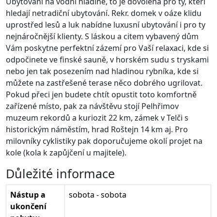
Ubytování na vodní hladině, to je dovolená pro ty, kteří
hledají netradiční ubytování. Rekr. domek v oáze klidu
uprostřed lesů a luk nabídne luxusní ubytování i pro ty
nejnáročnější klienty. S láskou a citem vybavený dům
Vám poskytne perfektní zázemí pro Vaší relaxaci, kde si
odpočinete ve finské sauně, v horském sudu s tryskami
nebo jen tak posezením nad hladinou rybníka, kde si
můžete na zastřešené terase něco dobrého ugrilovat.
Pokud přeci jen budete chtít opustit toto komfortně
zařízené místo, pak za návštěvu stojí Pelhřimov
muzeum rekordů a kuriozit 22 km, zámek v Telči s
historickým náměstím, hrad Roštejn 14 km aj. Pro
milovníky cyklistiky pak doporučujeme okolí projet na
kole (kola k zapůjčení u majitele).
Důležité informace
Nástup a
sobota - sobota
ukončení