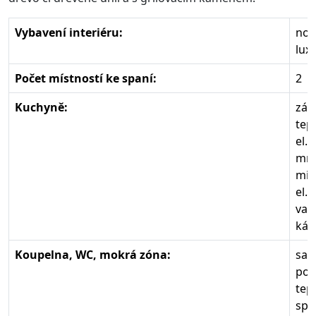
Vybavení interiéru:
nov
lux
Počet místností ke spaní:
2
Kuchyně:
zák
tep
el.
mra
mik
el.
var
káv
Koupelna, WC, mokrá zóna:
sam
pou
tep
spl