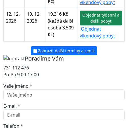
Kč)
víkendový pobyt
12. 12.
19. 12.
19.316 Kč
Objednat týdenní a
2026
2026
(každá další
delší pobyt
osoba 3.509
Objednat
Kč)
víkendový pobyt
Zobrazit další termíny a ceník
Poradíme Vám
731 112 476
Po-Pá 9:00-17:00
Vaše jméno *
E-mail *
Telefon *