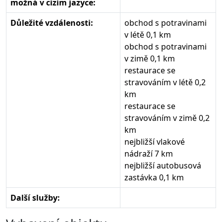
možná v cizím jazyce:
Důležité vzdálenosti:
obchod s potravinami
v létě 0,1 km
obchod s potravinami
v zimě 0,1 km
restaurace se
stravováním v létě 0,2
km
restaurace se
stravováním v zimě 0,2
km
nejbližší vlakové
nádraží 7 km
nejbližší autobusová
zastávka 0,1 km
Další služby: