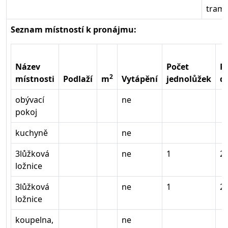
tramp
Seznam místností k pronájmu:
Název
Počet
P
2
místnosti
Podlaží
m
Vytápění
jednolůžek
d
obývací
ne
pokoj
kuchyně
ne
3lůžková
ne
1
2
ložnice
3lůžková
ne
1
2
ložnice
koupelna,
ne