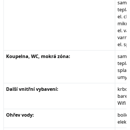
samo
teplá
el. ch
mikro
el. v
varná
el. s
Koupelna, WC, mokrá zóna:
samos
teplá
splac
umyva
Další vnitřní vybavení:
krbo
barev
Wifi 
Ohřev vody:
boile
elekt