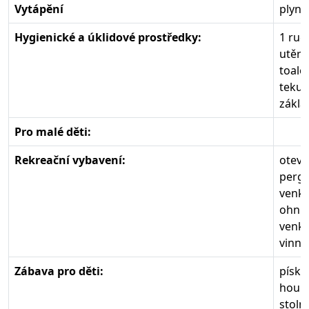
Vytápění
plyno
Hygienické a úklidové prostředky:
1 ruč
utěrk
toale
tekut
zákla
Pro malé děti:
Rekreační vybavení:
otevř
pergo
venko
ohniš
venko
vinný
Zábava pro děti:
písko
houp
stolní