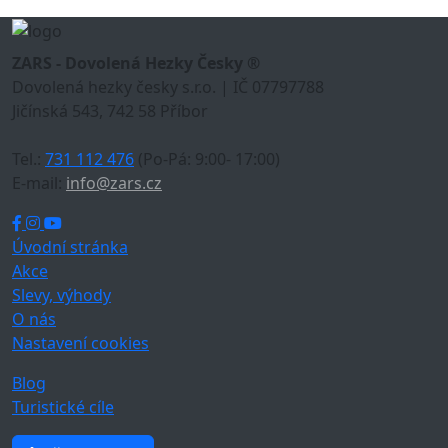
ZARS - Dovolená Hezky Česky ®
Dovolená hezky česky s.r.o. | IČ 07797788
Jičínská 543, 742 58 Příbor
Tel.:
731 112 476
(Po-Pá: 9:00- 17:00)
E-mail:
info@zars.cz
Úvodní stránka
Akce
Slevy, výhody
O nás
Nastavení cookies
Blog
Turistické cíle