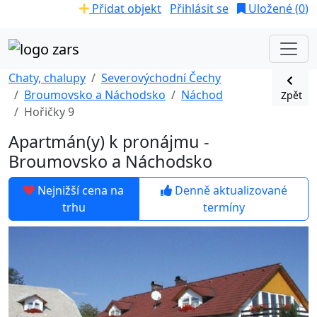
Přidat objekt
Přihlásit se
Uložené (
0
)
Chaty, chalupy
Severovýchodní Čechy
Broumovsko a Náchodsko
Náchod
Zpět
Hořičky 9
Apartmán(y) k pronájmu -
Broumovsko a Náchodsko
Nejnižší cena na
Denně aktualizované
trhu
termíny