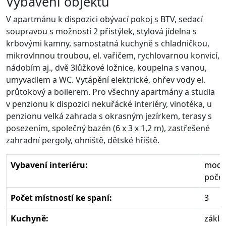
Vybavení objektu
V apartmánu k dispozici obývací pokoj s BTV, sedací
soupravou s možností 2 přistýlek, stylová jídelna s
krbovými kamny, samostatná kuchyně s chladničkou,
mikrovlnnou troubou, el. vařičem, rychlovarnou konvicí,
nádobím aj., dvě 3lůžkové ložnice, koupelna s vanou,
umyvadlem a WC. Vytápění elektrické, ohřev vody el.
průtokový a boilerem. Pro všechny apartmány a studia
v penzionu k dispozici nekuřácké interiéry, vinotéka, u
penzionu velká zahrada s okrasným jezírkem, terasy s
posezením, společný bazén (6 x 3 x 1,2 m), zastřešené
zahradní pergoly, ohniště, dětské hřiště.
Vybavení interiéru:
mode
počet
Počet místností ke spaní:
3
Kuchyně:
zákla