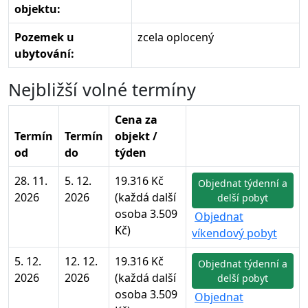
objektu:
Pozemek u
zcela oplocený
ubytování:
Nejbližší volné termíny
Cena za
Termín
Termín
objekt /
od
do
týden
28. 11.
5. 12.
19.316 Kč
Objednat týdenní a
2026
2026
(každá další
delší pobyt
osoba 3.509
Objednat
Kč)
víkendový pobyt
5. 12.
12. 12.
19.316 Kč
Objednat týdenní a
2026
2026
(každá další
delší pobyt
osoba 3.509
Objednat