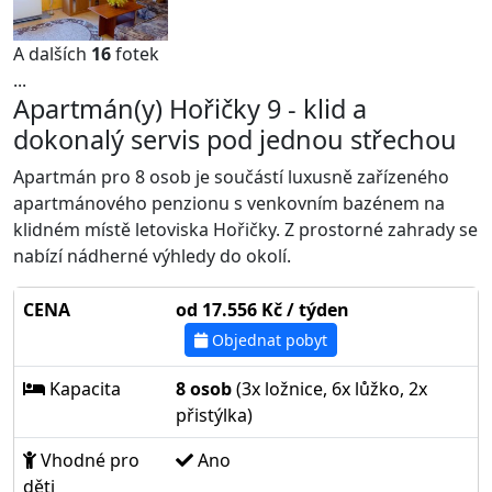
A dalších
16
fotek
...
Apartmán(y) Hořičky 9 - klid a
dokonalý servis pod jednou střechou
Apartmán pro 8 osob je součástí luxusně zařízeného
apartmánového penzionu s venkovním bazénem na
klidném místě letoviska Hořičky. Z prostorné zahrady se
nabízí nádherné výhledy do okolí.
CENA
od 17.556 Kč / týden
Objednat pobyt
Kapacita
8 osob
(3x ložnice, 6x lůžko, 2x
přistýlka)
Vhodné pro
Ano
děti