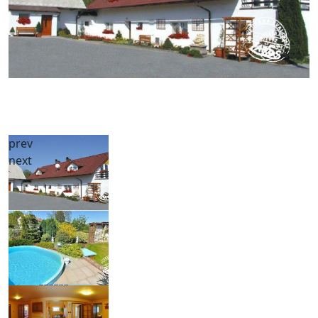
prev
next