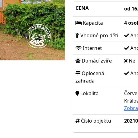
CENA
od 16
Kapacita
4 oso
Vhodné pro děti
An
Internet
An
Domácí zvíře
Ne
Oplocená
An
zahrada
Lokalita
Červe
Králo
Zobra
Číslo objektu
20210