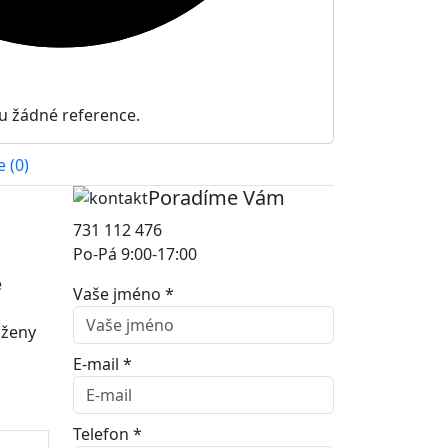
u žádné reference.
 (0)
Poradíme Vám
731 112 476
Po-Pá 9:00-17:00
ě
Vaše jméno *
oženy
E-mail *
Telefon *