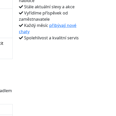
nabídce
Stále aktuální slevy a akce
Vyřídíme příspěvek od
zaměstnavatele
Každý měsíc
přibývají nové
chaty
Spolehlivost a kvalitní servis
it
vadlem