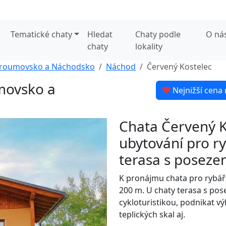
Tematické chaty
Hledat
Chaty podle
O ná
chaty
lokality
roumovsko a Náchodsko
Náchod
Červený Kostelec
movsko a
Nejnižší cena 
Chata Červený K
ubytování pro r
terasa s poseze
K pronájmu chata pro rybář
200 m. U chaty terasa s pose
cykloturistikou, podnikat v
teplických skal aj.