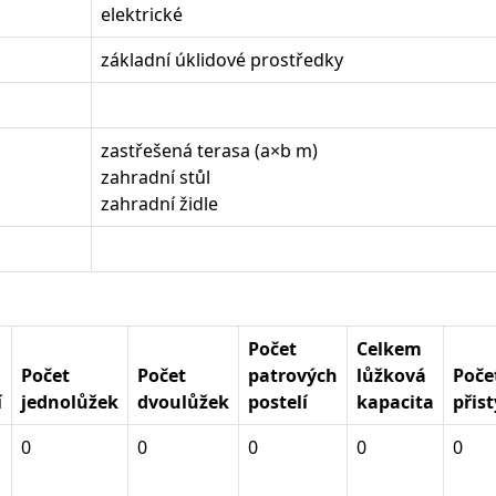
elektrické
základní úklidové prostředky
zastřešená terasa (a×b m)
zahradní stůl
zahradní židle
Počet
Celkem
Počet
Počet
patrových
lůžková
Poče
í
jednolůžek
dvoulůžek
postelí
kapacita
přist
0
0
0
0
0