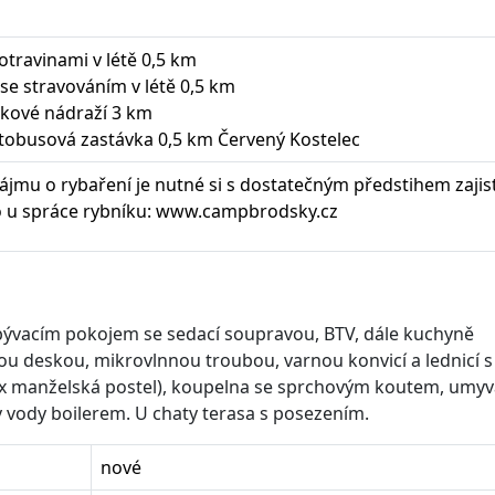
travinami v létě 0,5 km
se stravováním v létě 0,5 km
lakové nádraží 3 km
utobusová zastávka 0,5 km Červený Kostelec
ájmu o rybaření je nutné si s dostatečným předstihem zajist
o u spráce rybníku: www.campbrodsky.cz
bývacím pokojem se sedací soupravou, BTV, dále kuchyně
u deskou, mikrovlnnou troubou, varnou konvicí a lednicí s
2 x manželská postel), koupelna se sprchovým koutem, umy
v vody boilerem. U chaty terasa s posezením.
nové