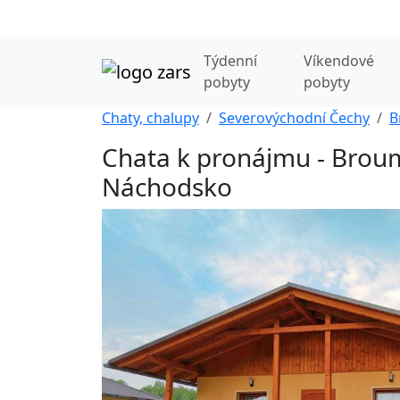
Týdenní
Víkendové
pobyty
pobyty
Chaty, chalupy
Severovýchodní Čechy
B
Chata k pronájmu - Brou
Náchodsko