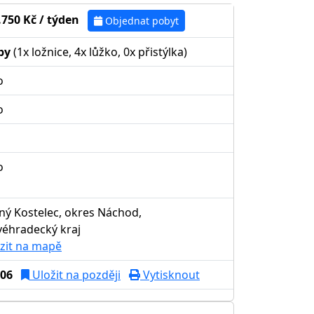
.750 Kč / týden
Objednat pobyt
by
(1x ložnice, 4x lůžko, 0x přistýlka)
o
o
o
ný Kostelec, okres Náchod,
véhradecký kraj
zit na mapě
06
Uložit na později
Vytisknout