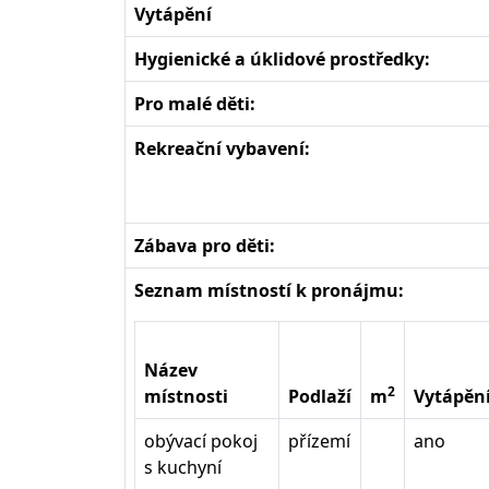
Vytápění
Hygienické a úklidové prostředky:
Pro malé děti:
Rekreační vybavení:
Zábava pro děti:
Seznam místností k pronájmu:
Název
2
místnosti
Podlaží
m
Vytápěn
obývací pokoj
přízemí
ano
s kuchyní