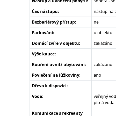
Nástup a ukončení pobytu:
sobota - s
Čas nástupu:
nástup na 
Bezbariérový přístup:
ne
Parkování:
u objektu
Domácí zvíře v objektu:
zakázáno
Výše kauce:
Kouření uvnitř ubytování:
zakázáno
Povlečení na lůžkoviny:
ano
Dřevo k dispozici:
Voda:
veřejný vo
pitná voda
Komunikace s rekreanty