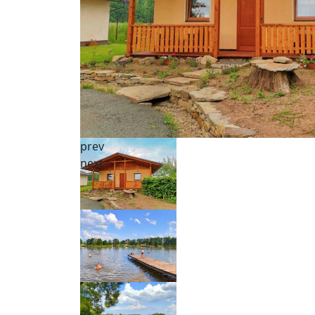
prev
next