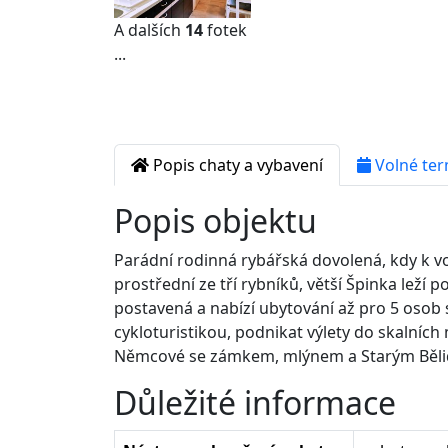
A dalších
14
fotek
...
Popis chaty a vybavení
Volné ter
Popis objektu
Parádní rodinná rybářská dovolená, kdy k vo
prostřední ze tří rybníků, větší Špinka lež
postavená a nabízí ubytování až pro 5 osob s
cykloturistikou, podnikat výlety do skalních
Němcové se zámkem, mlýnem a Starým Běli
Důležité informace