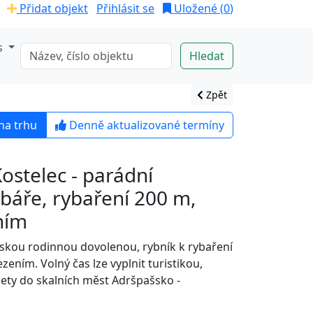
Přidat objekt
Přihlásit se
Uložené (
0
)
s
Zpět
na trhu
Denně aktualizované termíny
ostelec - parádní
ybáře, rybaření 200 m,
ním
skou rodinnou dovolenou, rybník k rybaření
zením. Volný čas lze vyplnit turistikou,
ýlety do skalních měst Adršpašsko -