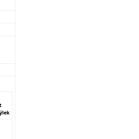
t
ýlek