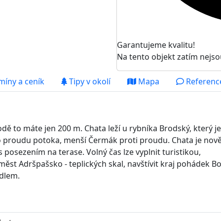
Garantujeme kvalitu!
Na tento objekt zatím nejso
míny a ceník
Tipy v okolí
Mapa
Reference
dě to máte jen 200 m. Chata leží u rybníka Brodský, který je
í po proudu potoka, menší Čermák proti proudu. Chata je nov
 posezením na terase. Volný čas lze vyplnit turistikou,
 měst Adršpašsko - teplických skal, navštívit kraj pohádek B
dlem.