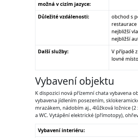
možná v cizím jazyce:
Důležité vzdálenosti:
obchod s po
restaurace 
nejbližší v
nejbližší a
Další služby:
V případě z
lovné míst
Vybavení objektu
K dispozici nová přízemní chata vybavena o
vybavena jídlením posezením, sklokeramicko
mrazákem, nádobím aj., 4lůžková ložnice (
a WC. Vytápění elektrické (přímotopy), ohře
Vybavení interiéru: