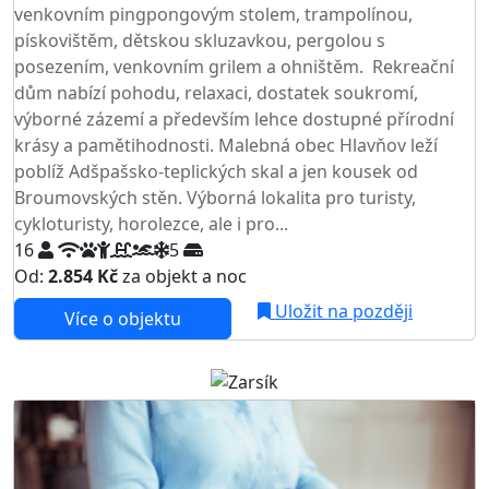
venkovním pingpongovým stolem, trampolínou,
pískovištěm, dětskou skluzavkou, pergolou s
posezením, venkovním grilem a ohništěm. Rekreační
dům nabízí pohodu, relaxaci, dostatek soukromí,
výborné zázemí a především lehce dostupné přírodní
krásy a pamětihodnosti. Malebná obec Hlavňov leží
poblíž Adšpašsko-teplických skal a jen kousek od
Broumovských stěn. Výborná lokalita pro turisty,
cykloturisty, horolezce, ale i pro...
16
5
Od:
2.854 Kč
za objekt a noc
Uložit na později
Více o objektu