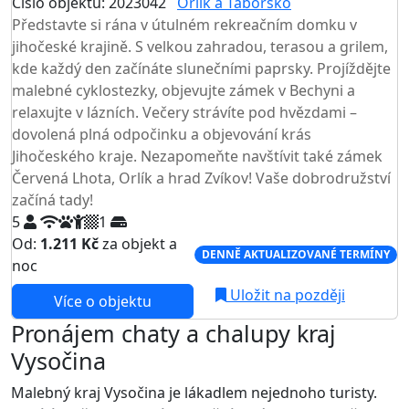
Číslo objektu: 2023042
Orlík a Táborsko
Představte si rána v útulném rekreačním domku v
jihočeské krajině. S velkou zahradou, terasou a grilem,
kde každý den začínáte slunečními paprsky. Projíždějte
malebné cyklostezky, objevujte zámek v Bechyni a
relaxujte v lázních. Večery strávíte pod hvězdami –
dovolená plná odpočinku a objevování krás
Jihočeského kraje. Nezapomeňte navštívit také zámek
Červená Lhota, Orlík a hrad Zvíkov! Vaše dobrodružství
začíná tady!
5
1
Od:
1.211 Kč
za objekt a
DENNĚ AKTUALIZOVANÉ TERMÍNY
noc
Uložit na později
Více o objektu
Pronájem chaty a chalupy kraj
Vysočina
Malebný kraj Vysočina je lákadlem nejednoho turisty.