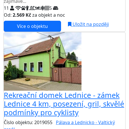
zajímavé...
11
5
Od:
2.569 Kč
za objekt a noc
Uložit na později
Více o objektu
Rekreační domek Lednice - zámek
Lednice 4 km, posezení, gril, skvělé
podmínky pro cyklisty
Číslo objektu: 2019055
Pálava a Lednicko - Valtický