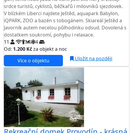
srdce turistů, cyklistů, běžkařů i milovníků sjezdovek.
V blízkém Liberci najdete Ještěd, aquapark Babylon,
iQPARK, ZOO a bazén s tobogánem. Skiareál Ještěd a
Javorník autem necelou půlhodinku odsud. Dovolená s
dostatkem soukromí, pohybu i relaxace.
11
4
Od:
1.200 Kč
za objekt a noc
NEJNIŽŠÍ CENA NA TRHU
Uložit na později
Více o objektu
AKCE
Rekreační domek Provodín - krásná