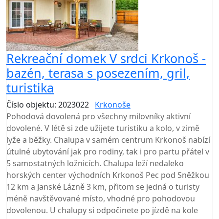
Rekreační domek V srdci Krkonoš -
bazén, terasa s posezením, gril,
turistika
Číslo objektu: 2023022
Krkonoše
Pohodová dovolená pro všechny milovníky aktivní
dovolené. V létě si zde užijete turistiku a kolo, v zimě
lyže a běžky. Chalupa v samém centrum Krkonoš nabízí
útulné ubytování jak pro rodiny, tak i pro partu přátel v
5 samostatných ložnicích. Chalupa leží nedaleko
horských center východních Krkonoš Pec pod Sněžkou
12 km a Janské Lázně 3 km, přitom se jedná o turisty
méně navštěvované místo, vhodné pro pohodovou
dovolenou. U chalupy si odpočinete po jízdě na kole