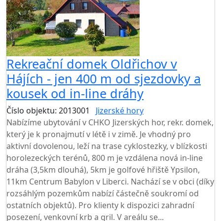
Rekreační domek Oldřichov v
Hájích - jen 400 m od sjezdovky a
kousek od in-line dráhy
Číslo objektu: 2013001
Jizerské hory
Nabízíme ubytování v CHKO Jizerských hor, rekr. domek,
který je k pronajmutí v létě i v zimě. Je vhodný pro
aktivní dovolenou, leží na trase cyklostezky, v blízkosti
horolezeckých terénů, 800 m je vzdálena nová in-line
dráha (3,5km dlouhá), 5km je golfové hřiště Ypsilon,
11km Centrum Babylon v Liberci. Nachází se v obci (díky
rozsáhlým pozemkům nabízí částečně soukromí od
ostatních objektů). Pro klienty k dispozici zahradní
posezení, venkovní krb a gril. V areálu se...