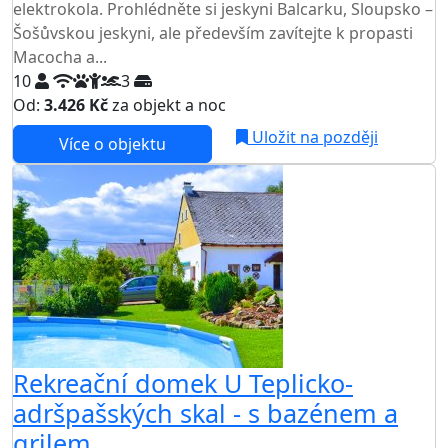
elektrokola. Prohlédněte si jeskyni Balcarku, Sloupsko –
Šošůvskou jeskyni, ale především zavítejte k propasti
Macocha a...
10
3
Od:
3.426 Kč
za objekt a noc
Uložit na později
Více o objektu
AKCE
Rekreační domek U Teplicko-
adršpašských skal - s bazénem a
grilem