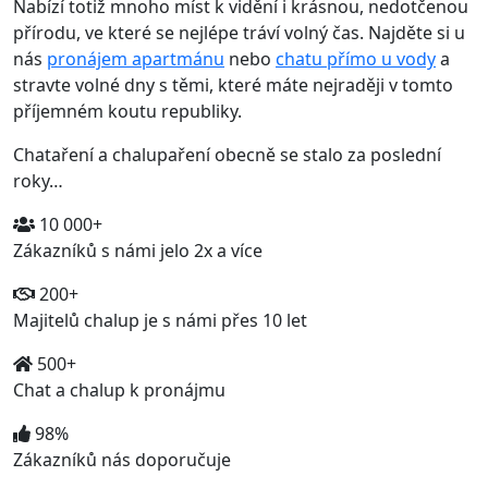
Nabízí totiž mnoho míst k vidění i krásnou, nedotčenou
přírodu, ve které se nejlépe tráví volný čas. Najděte si u
nás
pronájem apartmánu
nebo
chatu přímo u vody
a
stravte volné dny s těmi, které máte nejraději v tomto
příjemném koutu republiky.
Chataření a chalupaření obecně se stalo za poslední
roky…
10 000+
Zákazníků s námi jelo 2x a více
200+
Majitelů chalup je s námi přes 10 let
500+
Chat a chalup k pronájmu
98%
Zákazníků nás doporučuje