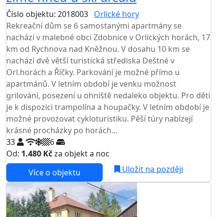
Číslo objektu: 2018003
Orlické hory
Rekreační dům se 6 samostanými apartmány se
nachází v malebné obci Zdobnice v Orlických horách, 17
km od Rychnova nad Kněžnou. V dosahu 10 km se
nachází dvě větší turistická střediska Deštné v
Orl.horách a Říčky. Parkování je možné přímo u
apartmánů. V letním období je venku možnost
grilování, posezení u ohniště nedaleko objektu. Pro děti
je k dispozici trampolína a houpačky. V letním období je
možné provozovat cykloturistiku. Pěší túry nabízejí
krásné procházky po horách...
33
6
Od:
1.480 Kč
za objekt a noc
Uložit na později
Více o objektu