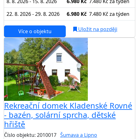
8. 8. 2026 - 15. 8. 2026
6.980 Kč
7.480 Kč
za týden
22. 8. 2026 - 29. 8. 2026
6.980 Kč
7.480 Kč
za týden
Uložit na později
Více o objektu
Rekreační domek Kladenské Rovné
- bazén, solární sprcha, dětské
hřiště
Číslo objektu: 2010017
Šumava a Lipno