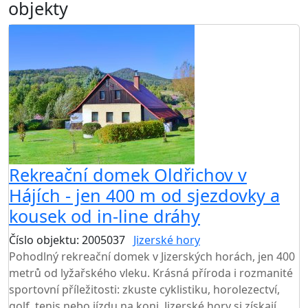
objekty
Rekreační domek Oldřichov v
Hájích - jen 400 m od sjezdovky a
kousek od in-line dráhy
Číslo objektu: 2005037
Jizerské hory
Pohodlný rekreační domek v Jizerských horách, jen 400
metrů od lyžařského vleku. Krásná příroda i rozmanité
sportovní příležitosti: zkuste cyklistiku, horolezectví,
golf, tenis nebo jízdu na koni. Jizerské hory si získají