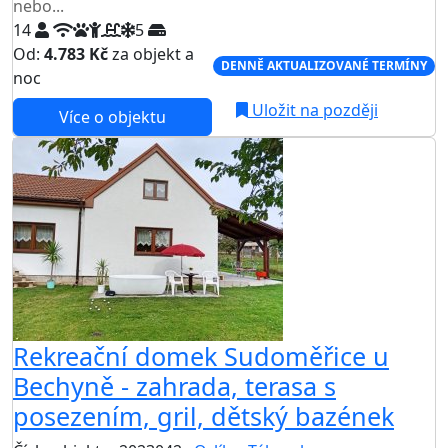
nebo...
14
5
Od:
4.783 Kč
za objekt a
DENNĚ AKTUALIZOVANÉ TERMÍNY
noc
Uložit na později
Více o objektu
Rekreační domek Sudoměřice u
Bechyně - zahrada, terasa s
posezením, gril, dětský bazének