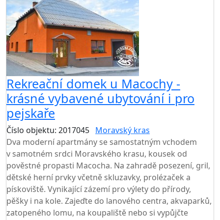
Rekreační domek u Macochy -
krásné vybavené ubytování i pro
pejskaře
Číslo objektu: 2017045
Moravský kras
TOP HODNOCENÍ
Dva moderní apartmány se samostatným vchodem
v samotném srdci Moravského krasu, kousek od
pověstné propasti Macocha. Na zahradě posezení, gril,
dětské herní prvky včetně skluzavky, prolézaček a
pískoviště. Vynikající zázemí pro výlety do přírody,
pěšky i na kole. Zajeďte do lanového centra, akvaparků,
zatopeného lomu, na koupaliště nebo si vypůjčte