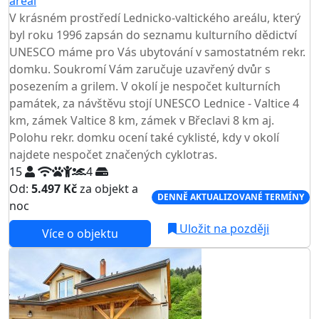
areál
V krásném prostředí Lednicko-valtického areálu, který
byl roku 1996 zapsán do seznamu kulturního dědictví
UNESCO máme pro Vás ubytování v samostatném rekr.
domku. Soukromí Vám zaručuje uzavřený dvůr s
posezením a grilem. V okolí je nespočet kulturních
památek, za návštěvu stojí UNESCO Lednice - Valtice 4
km, zámek Valtice 8 km, zámek v Břeclavi 8 km aj.
Polohu rekr. domku ocení také cyklisté, kdy v okolí
najdete nespočet značených cyklotras.
15
4
Od:
5.497 Kč
za objekt a
DENNĚ AKTUALIZOVANÉ TERMÍNY
noc
Uložit na později
Více o objektu