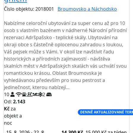
Číslo objektu: 2018001
Broumovsko a Náchodsko
TOP HODNOCENÍ
Nabízíme celoroční ubytování za super cenu až pro 10
osob s vlastním bazénem v nádherné Národní přírodní
rezervaci Adršpašsko - teplické skály. Ubytování na
okraji obce s částečně oplocenou zahradou s loukou,
Váš pejsek může s Vámi. V okolí lze navštívit řadu
historických a přírodních zajímavostí - návštěva
skalních měst v Adršpašských skalách vás uchvátí svou
romantickou krásou. Oblast Broumovska je
vyhledávanou především pro svou pestrost a
jedinečnost, kterou nabízejí...
10
2
Od:
2.143
Kč
za
NEJNIŽŠÍ CENA NA TRHU
DENNĚ AKTUALIZOVANÉ TER
objekt a
noc
15. 8. 2026 - 22. 8.
14.300 Kč
15.000 Kč
za týden