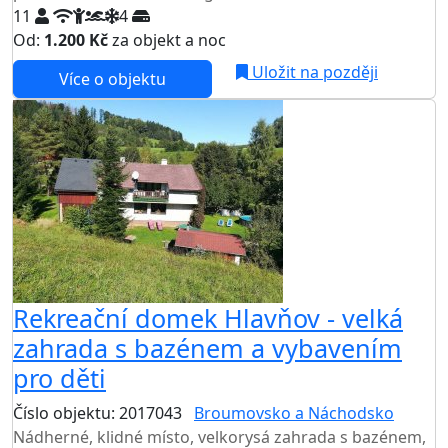
11
4
Od:
1.200 Kč
za objekt a noc
NEJNIŽŠÍ CENA NA TRHU
Uložit na později
Více o objektu
Rekreační domek Hlavňov - velká
zahrada s bazénem a vybavením
pro děti
Číslo objektu: 2017043
Broumovsko a Náchodsko
Nádherné, klidné místo, velkorysá zahrada s bazénem,