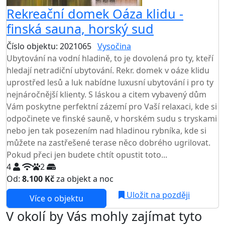
Rekreační domek Oáza klidu -
finská sauna, horský sud
Číslo objektu: 2021065
Vysočina
Ubytování na vodní hladině, to je dovolená pro ty, kteří
hledají netradiční ubytování. Rekr. domek v oáze klidu
uprostřed lesů a luk nabídne luxusní ubytování i pro ty
nejnáročnější klienty. S láskou a citem vybavený dům
Vám poskytne perfektní zázemí pro Vaší relaxaci, kde si
odpočinete ve finské sauně, v horském sudu s tryskami
nebo jen tak posezením nad hladinou rybníka, kde si
můžete na zastřešené terase něco dobrého ugrilovat.
Pokud přeci jen budete chtít opustit toto...
4
2
Od:
8.100 Kč
za objekt a noc
NEJNIŽŠÍ CENA NA TRHU
Uložit na později
Více o objektu
V okolí by Vás mohly zajímat tyto