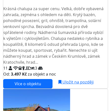
TOP HODNOCENÍ
Krásná chalupa za super cenu. Velká, dobře vybavená
zahrada, zejména s ohledem na děti. Krytý bazén,
pohodlné posezení, gril, ohniště, trampolína, solární
venkovní sprcha. Bezvadná dovolená pro dvě
spřátelené rodiny. Nádherná šumavská příroda vybízí
k výletům i cyklovýletům. Chalupa nedaleko rybníka a
koupaliště, 8 kilometrů odsud přehrada Lipno, kde se
můžete koupat, sportovat, rybařit. Nenechte si ujít
nádherný hrad a zámek v Českém Krumlově, zámek
Kratochvíle, hrad...
11
3
Od:
3.497 Kč
za objekt a noc
Uložit na později
Více o objektu