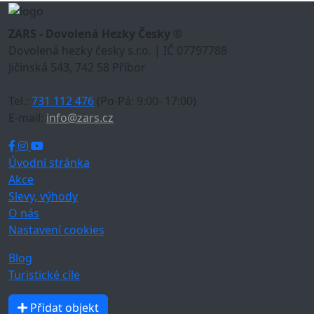
ZARS - Dovolená Hezky Česky ®
Dovolená hezky česky s.r.o. | IČ 07797788
Jičínská 543, 742 58 Příbor
Tel.:
731 112 476
(Po-Pá: 9:00- 17:00)
E-mail:
info@zars.cz
Úvodní stránka
Akce
Slevy, výhody
O nás
Nastavení cookies
Blog
Turistické cíle
Přidat objekt