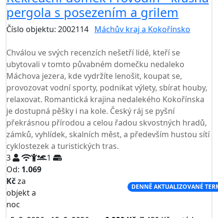
pergola s posezením a grilem
Číslo objektu: 2002114
Máchův kraj a Kokořínsko
TOP HODNOCENÍ
Chválou ve svých recenzích nešetří lidé, kteří se
ubytovali v tomto půvabném domečku nedaleko
Máchova jezera, kde vydržíte lenošit, koupat se,
provozovat vodní sporty, podnikat výlety, sbírat houby,
relaxovat. Romantická krajina nedalekého Kokořínska
je dostupná pěšky i na kole. Český ráj se pyšní
překrásnou přírodou a celou řadou skvostných hradů,
zámků, vyhlídek, skalních měst, a především hustou sítí
cyklostezek a turistických tras.
3
1
Od:
1.069
Kč
za
NEJNIŽŠÍ CENA NA TRHU
DENNĚ AKTUALIZOVANÉ TER
objekt a
noc