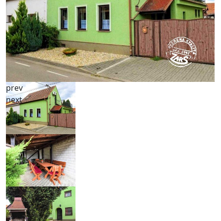
prev
next