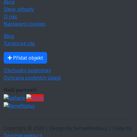
Akce
Slevy, výhody
O nás
Nastavení cookies
Blog
Turistické cíle
Přidat objekt
Obchodní podmínky
Ochrana osobních údajů
Naši partneři:
Copyright © 2026 | Design by SenseMedia.cz | Code by
Tvorime-weby.cz