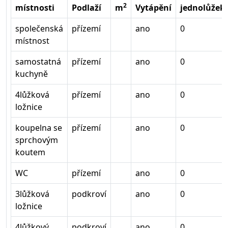
2
místnosti
Podlaží
m
Vytápění
jednolůžek
společenská
přízemí
ano
0
místnost
samostatná
přízemí
ano
0
kuchyně
4lůžková
přízemí
ano
0
ložnice
koupelna se
přízemí
ano
0
sprchovým
koutem
WC
přízemí
ano
0
3lůžková
podkroví
ano
0
ložnice
4lůžkový
podkroví
ano
0