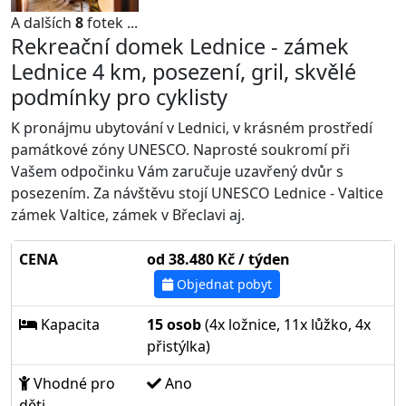
A dalších
8
fotek ...
Rekreační domek Lednice - zámek
Lednice 4 km, posezení, gril, skvělé
podmínky pro cyklisty
K pronájmu ubytování v Lednici, v krásném prostředí
památkové zóny UNESCO. Naprosté soukromí při
Vašem odpočinku Vám zaručuje uzavřený dvůr s
posezením. Za návštěvu stojí UNESCO Lednice - Valtice
zámek Valtice, zámek v Břeclavi aj.
CENA
od 38.480 Kč / týden
Objednat pobyt
Kapacita
15 osob
(4x ložnice, 11x lůžko, 4x
přistýlka)
Vhodné pro
Ano
děti