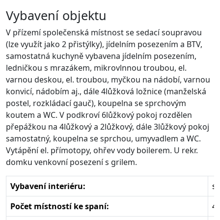
Vybavení objektu
V přízemí společenská místnost se sedací soupravou
(lze využít jako 2 přistýlky), jídelním posezením a BTV,
samostatná kuchyně vybavena jídelním posezením,
ledničkou s mrazákem, mikrovlnnou troubou, el.
varnou deskou, el. troubou, myčkou na nádobí, varnou
konvicí, nádobím aj., dále 4lůžková ložnice (manželská
postel, rozkládací gauč), koupelna se sprchovým
koutem a WC. V podkroví 6lůžkový pokoj rozdělen
přepážkou na 4lůžkový a 2lůžkový, dále 3lůžkový pokoj
samostatný, koupelna se sprchou, umyvadlem a WC.
Vytápění el. přímotopy, ohřev vody boilerem. U rekr.
domku venkovní posezení s grilem.
Vybavení interiéru:
s
Počet místností ke spaní:
4