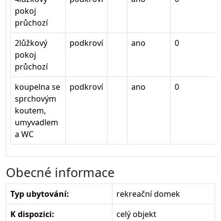
pokoj
průchozí
2lůžkový
podkroví
ano
0
pokoj
průchozí
koupelna se
podkroví
ano
0
sprchovým
koutem,
umyvadlem
a WC
Obecné informace
Typ ubytování:
rekreační domek
K dispozici:
celý objekt