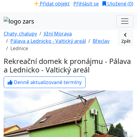
Přidat objekt
Přihlásit se
Uložené (
0
)
Chaty, chalupy
Jižní Morava
Pálava a Lednicko - Valtický areál
Břeclav
Zpět
Lednice
Rekreační domek k pronájmu - Pálava
a Lednicko - Valtický areál
Denně aktualizované termíny