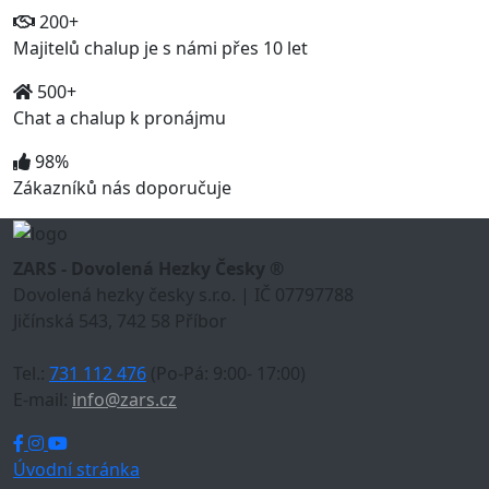
200+
Majitelů chalup je s námi přes 10 let
500+
Chat a chalup k pronájmu
98%
Zákazníků nás doporučuje
ZARS - Dovolená Hezky Česky ®
Dovolená hezky česky s.r.o. | IČ 07797788
Jičínská 543, 742 58 Příbor
Tel.:
731 112 476
(Po-Pá: 9:00- 17:00)
E-mail:
info@zars.cz
Úvodní stránka