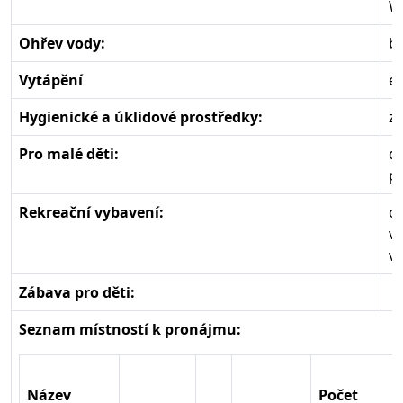
Wi
Ohřev vody:
bo
Vytápění
el
Hygienické a úklidové prostředky:
zá
Pro malé děti:
dě
po
Rekreační vybavení:
ot
v
ve
Zábava pro děti:
Seznam místností k pronájmu:
Název
Počet