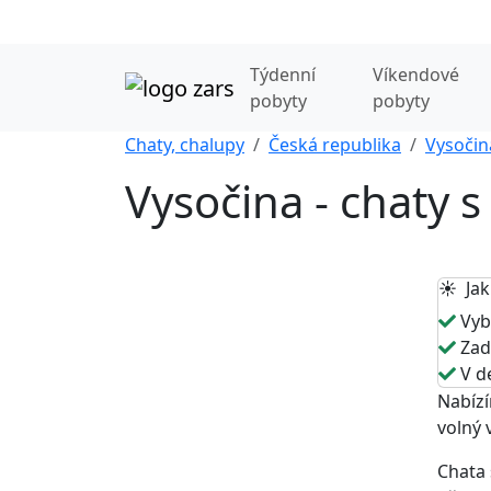
Týdenní
Víkendové
pobyty
pobyty
Chaty, chalupy
Česká republika
Vysočin
Vysočina - chaty 
☀️ Jak
Vybe
Zade
V de
Nabízí
volný 
Chata 