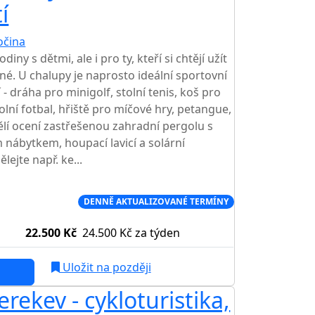
í
očina
TOP HODNOCENÍ
ny s dětmi, ale i pro ty, kteří si chtějí užít
lené. U chalupy je naprosto ideální sportovní
 - dráha pro minigolf, stolní tenis, koš pro
tolní fotbal, hřiště pro míčové hry, petangue,
pělí ocení zastřešenou zahradní pergolu s
nábytkem, houpací lavicí a solární
lejte např. ke...
Í CENA NA TRHU
DENNĚ AKTUALIZOVANÉ TERMÍNY
22.500 Kč
24.500 Kč
za týden
Uložit na později
rekev - cykloturistika,