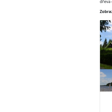
dřeva 
Zobraz