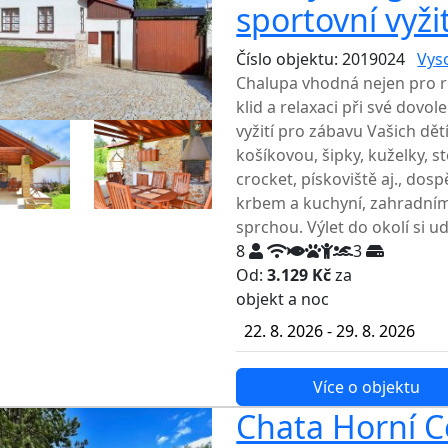
sportovní vyžit
Číslo objektu: 2019024
Vys
Chalupa vhodná nejen pro rodi
klid a relaxaci při své dovo
vyžití pro zábavu Vašich dětí
košíkovou, šipky, kuželky, s
crocket, pískoviště aj., dos
krbem a kuchyní, zahradním 
sprchou. Výlet do okolí si udě
8
3
Od:
3.129 Kč
za
NEJNIŽŠ
objekt a noc
22. 8. 2026 - 29. 8. 2026
Více o objektu
Chata Horní Ce