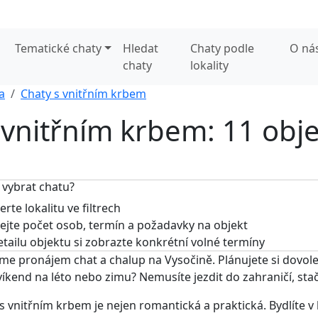
Tematické chaty
Hledat
Chaty podle
O ná
chaty
lokality
a
Chaty s vnitřním krbem
s vnitřním krbem: 11 obj
 vybrat chatu?
rte lokalitu ve filtrech
jte počet osob, termín a požadavky na objekt
tailu objektu si zobrazte konkrétní volné termíny
me pronájem chat a chalup na Vysočině. Plánujete si dovole
víkend na léto nebo zimu? Nemusíte jezdit do zahraničí, stač
s vnitřním krbem je nejen romantická a praktická. Bydlíte v