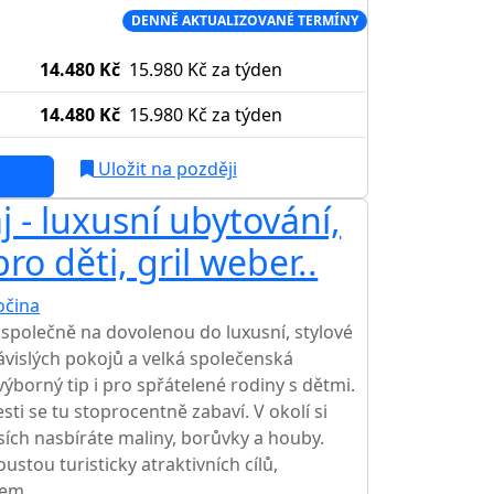
Í CENA NA TRHU
DENNĚ AKTUALIZOVANÉ TERMÍNY
14.480 Kč
15.980 Kč
za týden
14.480 Kč
15.980 Kč
za týden
Uložit na později
 - luxusní ubytování,
ro děti, gril weber..
očina
společně na dovolenou do luxusní, stylové
závislých pokojů a velká společenská
výborný tip i pro spřátelené rodiny s dětmi.
sti se tu stoprocentně zabaví. V okolí si
esích nasbíráte maliny, borůvky a houby.
stou turisticky atraktivních cílů,
tem.