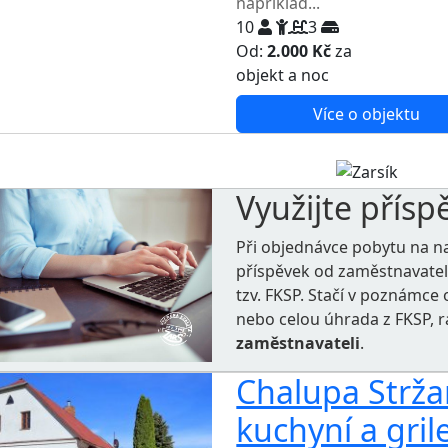
například...
10
3
Od:
2.000 Kč
za
NEJNIŽŠ
objekt a noc
Více o objektu
Využijte přísp
Při objednávce pobytu na n
příspěvek od zaměstnavate
tzv. FKSP. Stačí v poznámc
nebo celou úhrada z FKSP, 
zaměstnavateli
.
Chalupa Strža
kuchyní a gri