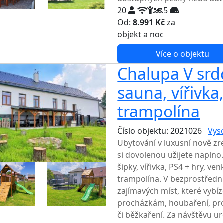
20
5
Od:
8.991 Kč
za
NEJNIŽŠ
objekt a noc
Více o objektu
Chalupa V srdc
sauna, vířivka
trampolína
Číslo objektu: 2021026
Vys
Ubytování v luxusní nově z
si dovolenou užijete naplno.
šipky, vířivka, PS4 + hry, ve
trampolína. V bezprostřední
zajímavých míst, které vybí
procházkám, houbaření, pro
či běžkaření. Za návštěvu ur