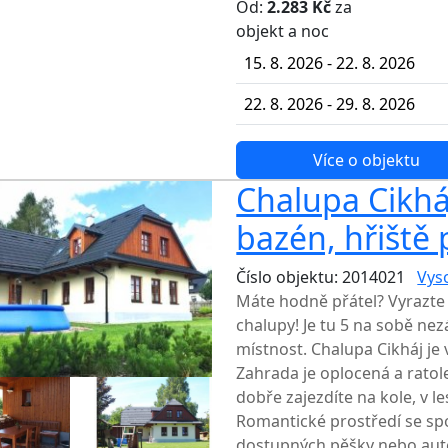
Od:
2.283 Kč
za
NEJNIŽŠ
objekt a noc
15. 8. 2026 - 22. 8. 2026
22. 8. 2026 - 29. 8. 2026
Více o objektu
Chalupa Cikháj
bazén, hřiště p
Číslo objektu: 2014021
Vys
Máte hodně přátel? Vyrazte 
chalupy! Je tu 5 na sobě ne
místnost. Chalupa Cikháj je 
Zahrada je oplocená a ratole
dobře zajezdíte na kole, v l
Romantické prostředí se spou
dostupných pěšky nebo au