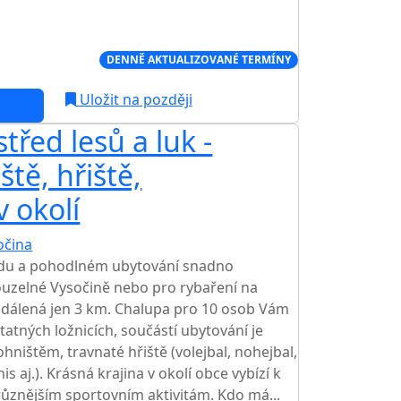
Í CENA NA TRHU
DENNĚ AKTUALIZOVANÉ TERMÍNY
Uložit na později
řed lesů a luk -
ště, hřiště,
v okolí
očina
idu a pohodlném ubytování snadno
kouzelné Vysočině nebo pro rybaření na
vzdálená jen 3 km. Chalupa pro 10 osob Vám
atných ložnicích, součástí ubytování je
ohništěm, travnaté hřiště (volejbal, nohejbal,
is aj.). Krásná krajina v okolí obce vybízí k
ůznějším sportovním aktivitám. Kdo má...