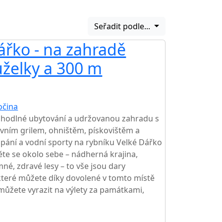
Seřadit podle...
ářko - na zahradě
AKCE
uželky a 300 m
očina
TOP HODNOCENÍ
ohodlné ubytování a udržovanou zahradu s
vním grilem, ohništěm, pískovištěm a
pání a vodní sporty na rybníku Velké Dářko
te se okolo sebe – nádherná krajina,
né, zdravé lesy – to vše jsou dary
teré můžete díky dovolené v tomto místě
l můžete vyrazit na výlety za památkami,