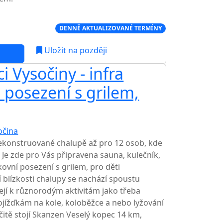
Í CENA NA TRHU
DENNĚ AKTUALIZOVANÉ TERMÍNY
Uložit na později
i Vysočiny - infra
, posezení s grilem,
očina
rekonstruované chalupě až pro 12 osob, kde
 Je zde pro Vás připravena sauna, kulečník,
nkovní posezení s grilem, pro děti
 blízkosti chalupy se nachází spoustu
zejí k různorodým aktivitám jako třeba
jížďkám na kole, koloběžce a nebo lyžování
čitě stojí Skanzen Veselý kopec 14 km,