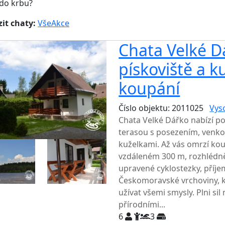
do krbu?
it chaty:
Vše
Akce
Chata Velké D
pískoviště a k
koupání
Číslo objektu: 2011025
Vys
Chata Velké Dářko nabízí p
terasou s posezením, venko
kuželkami. Až vás omrzí kou
vzdáleném 300 m, rozhlédně
upravené cyklostezky, příjem
Českomoravské vrchoviny, k
užívat všemi smysly. Plni si
přírodními...
6
3