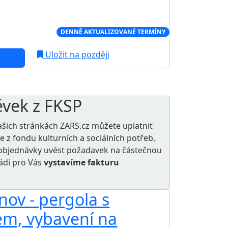
Í CENA NA TRHU
DENNĚ AKTUALIZOVANÉ TERMÍNY
Uložit na později
ěvek z FKSP
ašich stránkách ZARS.cz můžete uplatnit
le z
fondu kulturních a sociálních potřeb
,
e objednávky uvést požadavek na částečnou
rádi pro Vás
vystavíme fakturu
nov - pergola s
AKCE
lem, vybavení na