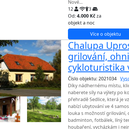
Nové...
12
3
Od:
4.000 Kč
za
NEJNIŽŠ
objekt a noc
Více o objektu
Chalupa Uprost
grilování, ohni
cykloturistika 
Číslo objektu: 2021034
Vys
Díky nádhernému místu, kl
naberete síly na výlety po 
přehradě Sedlice, která je 
nabízí ubytování ve 4 samost
louka s možností grilování, 
badminton, fotbálek, líný ten
houbaření, vycházkám i nejr