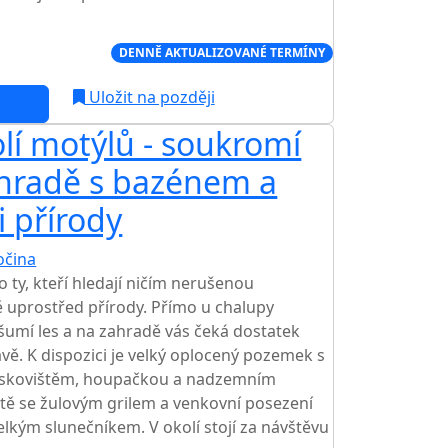
Í CENA NA TRHU
DENNĚ AKTUALIZOVANÉ TERMÍNY
Uložit na později
lí motýlů - soukromí
ahradě s bazénem a
i přírody
očina
o ty, kteří hledají ničím nerušenou
 uprostřed přírody. Přímo u chalupy
 šumí les a na zahradě vás čeká dostatek
vě. K dispozici je velký oplocený pozemek s
 pískovištěm, houpačkou a nadzemním
tě se žulovým grilem a venkovní posezení
lkým slunečníkem. V okolí stojí za návštěvu