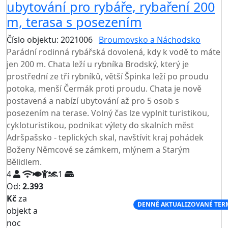
ubytování pro rybáře, rybaření 200
m, terasa s posezením
Číslo objektu: 2021006
Broumovsko a Náchodsko
Parádní rodinná rybářská dovolená, kdy k vodě to máte
jen 200 m. Chata leží u rybníka Brodský, který je
prostřední ze tří rybníků, větší Špinka leží po proudu
potoka, menší Čermák proti proudu. Chata je nově
postavená a nabízí ubytování až pro 5 osob s
posezením na terase. Volný čas lze vyplnit turistikou,
cykloturistikou, podnikat výlety do skalních měst
Adršpašsko - teplických skal, navštívit kraj pohádek
Boženy Němcové se zámkem, mlýnem a Starým
Bělidlem.
4
1
Od:
2.393
Kč
za
NEJNIŽŠÍ CENA NA TRHU
DENNĚ AKTUALIZOVANÉ TER
objekt a
noc