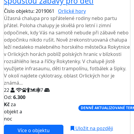
spoustou zábavy pro děti
Číslo objektu: 2019061
Orlické hory
TOP HODNOCENÍ
Úžasná chalupa pro spřátelené rodiny nebo partu
přátel. Poloha chalupy je skvělá pro letní i zimní
odpočinek, kdy Vás na samotě nebude při zábavě nebo
odpočinku nikdo rušit. Nově zrekonstruovaná chalupa
leží nedaleko malebného horského městečka Rokytnice
v Orlických horách poblíž polských hranic v blízkosti
rozsáhlého lesa a říčky Rokytenky. V chalupě jistě
využijete infrasaunu, děti trampolínu, fotbálek a šipky.
V okolí najdete cyklotrasy, oblast Orlických hor je
známá...
22
7
Od:
6.300
Kč
za
NEJNIŽŠÍ CENA NA TRHU
DENNĚ AKTUALIZOVANÉ TER
objekt a
noc
Uložit na později
Více o objektu