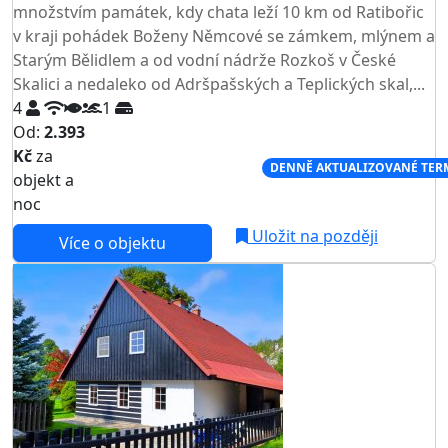
množstvím památek, kdy chata leží 10 km od Ratibořic
v kraji pohádek Boženy Němcové se zámkem, mlýnem a
Starým Bělidlem a od vodní nádrže Rozkoš v České
Skalici a nedaleko od Adršpašských a Teplických skal,...
4
1
Od:
2.393
Kč
za
NEJNIŽŠÍ CENA NA TRHU
DENNĚ AKTUALIZOVANÉ TER
objekt a
noc
Uložit na později
Více o objektu