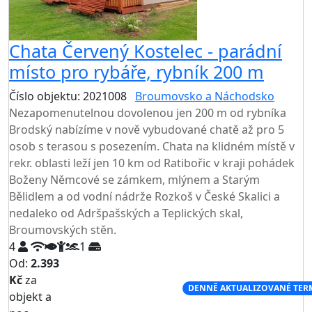
Chata Červený Kostelec - parádní
místo pro rybáře, rybník 200 m
Číslo objektu: 2021008
Broumovsko a Náchodsko
Nezapomenutelnou dovolenou jen 200 m od rybníka
Brodský nabízíme v nově vybudované chatě až pro 5
osob s terasou s posezením. Chata na klidném místě v
rekr. oblasti leží jen 10 km od Ratibořic v kraji pohádek
Boženy Němcové se zámkem, mlýnem a Starým
Bělidlem a od vodní nádrže Rozkoš v České Skalici a
nedaleko od Adršpašských a Teplických skal,
Broumovských stěn.
4
1
Od:
2.393
Kč
za
NEJNIŽŠÍ CENA NA TRHU
DENNĚ AKTUALIZOVANÉ TER
objekt a