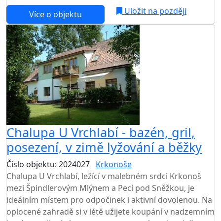
Uložit na později
Více o objektu
Chalupa U Vrchlabí - bazén, gril,
posezení, v zimě lyžování a běžky
Číslo objektu: 2024027
Krkonoše
Chalupa U Vrchlabí, ležící v malebném srdci Krkonoš
mezi Špindlerovým Mlýnem a Pecí pod Sněžkou, je
ideálním místem pro odpočinek i aktivní dovolenou. Na
oplocené zahradě si v létě užijete koupání v nadzemním