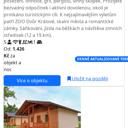
posezení, ohniště, gril, pergolu, vinný sklípek. Prožijete
bezvadný odpočinek i aktivní dovolenou, okolí je
protkáno turistickými cíli. K nejzajímavějším výletům
patří ZOO Dvůr Králové, skalní města a romantické
zámky. Sáňkování, jízda na běžkách a návštěva zimních
středisek (12 a 19 km).
5
1
Od:
1.426
Kč
za
NEJNIŽŠÍ CENA NA TRHU
DENNĚ AKTUALIZOVANÉ TER
objekt a
noc
Uložit na později
Více o objektu