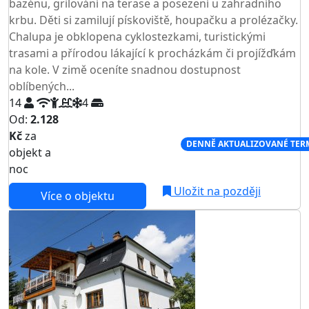
bazénu, grilování na terase a posezení u zahradního
krbu. Děti si zamilují pískoviště, houpačku a prolézačky.
Chalupa je obklopena cyklostezkami, turistickými
trasami a přírodou lákající k procházkám či projížďkám
na kole. V zimě oceníte snadnou dostupnost
oblíbených...
14
4
Od:
2.128
Kč
za
NEJNIŽŠÍ CENA NA TRHU
DENNĚ AKTUALIZOVANÉ TER
objekt a
noc
Uložit na později
Více o objektu