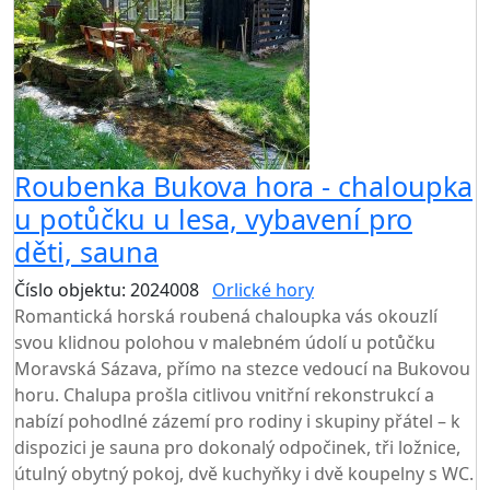
Roubenka Bukova hora - chaloupka
u potůčku u lesa, vybavení pro
děti, sauna
Číslo objektu: 2024008
Orlické hory
Romantická horská roubená chaloupka vás okouzlí
svou klidnou polohou v malebném údolí u potůčku
Moravská Sázava, přímo na stezce vedoucí na Bukovou
horu. Chalupa prošla citlivou vnitřní rekonstrukcí a
nabízí pohodlné zázemí pro rodiny i skupiny přátel – k
dispozici je sauna pro dokonalý odpočinek, tři ložnice,
útulný obytný pokoj, dvě kuchyňky i dvě koupelny s WC.