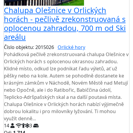
Chalupa Olešnice v Orlických
horách - pečlivě zrekonstruovaná s
oplocenou zahradou, 700 m od Ski
areálu
Číslo objektu: 2015026
Orlické hory
TOP HODNOCENÍ
Pohádková pečlivě zrekonstruovaná chalupa Olešnice v
Orlických horách s oplocenou okrasnou zahradou.
Klidné místo, odkud lze podnikat řadu výletů, ať už
pěšky nebo na kole. Autem se pohodlně dostanete ke
krásným zámkům v Náchodě, Novém Městě nad Metují
nebo Opočně, ale i do Ratibořic, Babiččina údolí,
Teplicko-Adršpašských skal a na další poutavá místa.
Chalupa Olešnice v Orlických horách nabízí výjimečně
dobrou lokalitu i pro milovníky lyžování. Ti mohou
využít denně...
14
3
Od:
1.714