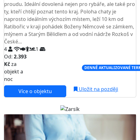
proudu. Ideální dovolená nejen pro rybáře, ale také pro
ty, kteří chtějí poznat tento kraj. Poloha chaty je
naprosto ideálním výchozím místem, leží 10 km od
Ratibořic v kraji pohádek Boženy Němcové se zámkem,
mlýnem a Starým Bělidlem a od vodní nádrže Rozkoš v
České...
4
1
Od:
2.393
Kč
za
NEJNIŽŠÍ CENA NA TRHU
DENNĚ AKTUALIZOVANÉ TER
objekt a
noc
Uložit na později
Více o objektu