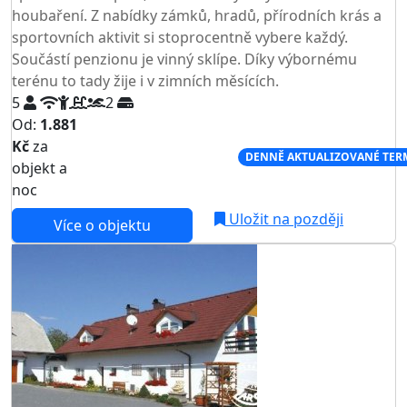
houbaření. Z nabídky zámků, hradů, přírodních krás a
sportovních aktivit si stoprocentně vybere každý.
Součástí penzionu je vinný sklípe. Díky výbornému
terénu to tady žije i v zimních měsících.
5
2
Od:
1.881
Kč
za
NEJNIŽŠÍ CENA NA TRHU
DENNĚ AKTUALIZOVANÉ TER
objekt a
noc
Uložit na později
Více o objektu