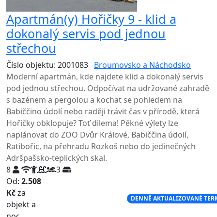
Apartmán(y) Hořičky 9 - klid a
dokonalý servis pod jednou
střechou
Číslo objektu: 2001083
Broumovsko a Náchodsko
Moderní apartmán, kde najdete klid a dokonalý servis
pod jednou střechou. Odpočívat na udržované zahradě
s bazénem a pergolou a kochat se pohledem na
Babiččino údolí nebo raději trávit čas v přírodě, která
Hořičky obklopuje? Toť dilema! Pěkné výlety lze
naplánovat do ZOO Dvůr Králové, Babiččina údolí,
Ratibořic, na přehradu Rozkoš nebo do jedinečných
Adršpašsko-teplických skal.
8
3
Od:
2.508
Kč
za
NEJNIŽŠÍ CENA NA TRHU
DENNĚ AKTUALIZOVANÉ TER
objekt a
noc