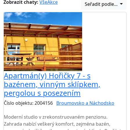
Zobrazit chaty:
Vše
Akce
Seřadit podle...
Apartmán(y) Hořičky 7 - s
bazénem, vinným sklípkem,
pergolou s posezením
Číslo objektu: 2004156
Broumovsko a Náchodsko
TOP HODNOCENÍ
Moderní studio v zrekonstruovaném penzionu.
Zahrada nabízí veškerý komfort, zejména bazén,