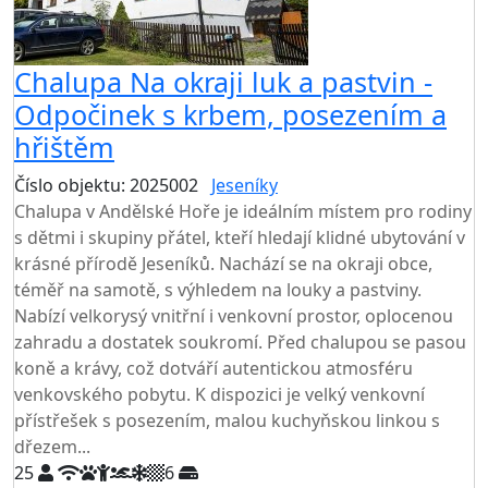
Chalupa Na okraji luk a pastvin -
Odpočinek s krbem, posezením a
hřištěm
Číslo objektu: 2025002
Jeseníky
Chalupa v Andělské Hoře je ideálním místem pro rodiny
s dětmi i skupiny přátel, kteří hledají klidné ubytování v
krásné přírodě Jeseníků. Nachází se na okraji obce,
téměř na samotě, s výhledem na louky a pastviny.
Nabízí velkorysý vnitřní i venkovní prostor, oplocenou
zahradu a dostatek soukromí. Před chalupou se pasou
koně a krávy, což dotváří autentickou atmosféru
venkovského pobytu. K dispozici je velký venkovní
přístřešek s posezením, malou kuchyňskou linkou s
dřezem...
25
6