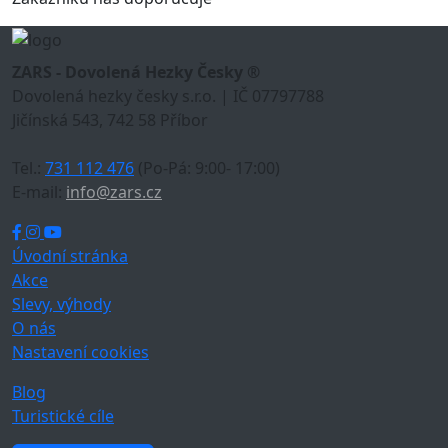
ZARS - Dovolená Hezky Česky ®
Dovolená hezky česky s.r.o. | IČ 07797788
Jičínská 543, 742 58 Příbor
Tel.:
731 112 476
(Po-Pá: 9:00- 17:00)
E-mail:
info@zars.cz
Úvodní stránka
Akce
Slevy, výhody
O nás
Nastavení cookies
Blog
Turistické cíle