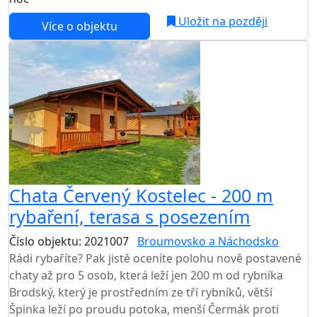
Uložit na později
Více o objektu
Chata Červený Kostelec - 200 m
rybaření, terasa s posezením
Číslo objektu: 2021007
Broumovsko a Náchodsko
Rádi rybaříte? Pak jistě oceníte polohu nově postavené
chaty až pro 5 osob, která leží jen 200 m od rybníka
Brodský, který je prostředním ze tří rybníků, větší
Špinka leží po proudu potoka, menší Čermák proti