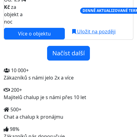
Kč
za
NEJNIŽŠÍ CENA NA TRHU
DENNĚ AKTUALIZOVANÉ TER
objekt a
noc
Uložit na později
Více o objektu
Načíst další
10 000+
Zákazníků s námi jelo 2x a více
200+
Majitelů chalup je s námi přes 10 let
500+
Chat a chalup k pronájmu
98%
Zákazníků nás doporučuje