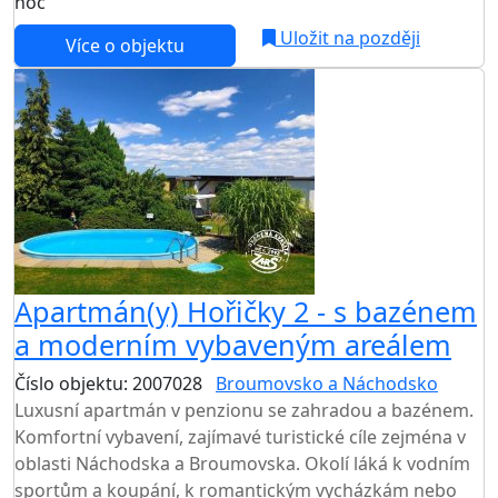
noc
Uložit na později
Více o objektu
Apartmán(y) Hořičky 2 - s bazénem
a moderním vybaveným areálem
Číslo objektu: 2007028
Broumovsko a Náchodsko
Luxusní apartmán v penzionu se zahradou a bazénem.
Komfortní vybavení, zajímavé turistické cíle zejména v
oblasti Náchodska a Broumovska. Okolí láká k vodním
sportům a koupání, k romantickým vycházkám nebo