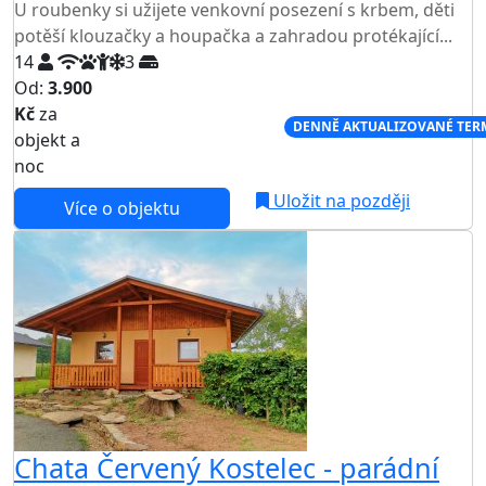
U roubenky si užijete venkovní posezení s krbem, děti
potěší klouzačky a houpačka a zahradou protékající...
14
3
Od:
3.900
Kč
za
NEJNIŽŠÍ CENA NA TRHU
DENNĚ AKTUALIZOVANÉ TER
objekt a
noc
Uložit na později
Více o objektu
Chata Červený Kostelec - parádní