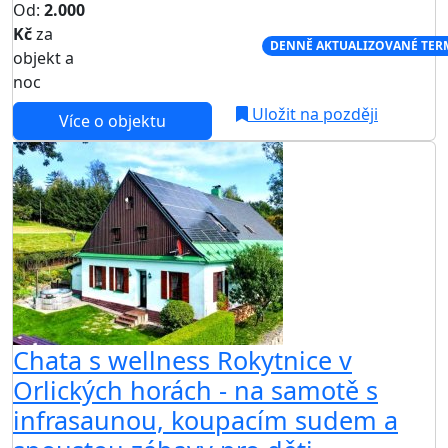
Od:
2.000
Kč
za
NEJNIŽŠÍ CENA NA TRHU
DENNĚ AKTUALIZOVANÉ TER
objekt a
noc
Uložit na později
Více o objektu
Chata s wellness Rokytnice v
Orlických horách - na samotě s
infrasaunou, koupacím sudem a