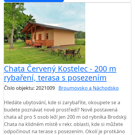
Chata Červený Kostelec - 200 m
rybaření, terasa s posezením
Číslo objektu: 2021009
Broumovsko a Náchodsko
TOP HODNOCENÍ
Hledáte ubytování, kde si zarybaříte, okoupete se a
budete poznávat nové prostředí? Nově postavená
chata až pro 5 osob leží jen 200 m od rybníka Brodský.
Chata na klidném místě v rekr. oblasti, kde si můžete
odpočinout na terase s posezením. Okolí je protkáno