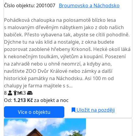
Číslo objektu: 2001007
Broumovsko a Náchodsko
TOP HODNOCENÍ
Pohádková chaloupka na polosamotě blízko lesa
s malovaným dřevěným nábytkem jako z dob našich
babiček. Přesto vybavena tak, abyste se cítili pohodlně.
Dýchne tu na vás klid a nostalgie, z okna budete
pozorovat zaoblené hřebeny Krkonoš. Hezké okolí láká
k nekonečným toulkám, výletům a koupání. Posezení
na zahradě nebo u ohně neomrzí, a kdyby ano,
navštivte ZOO Dvůr Králové nebo zámky a další
historické památky na Náchodsku. Asi 100 m od
chalupy je farma majitele s s...
8
3
Od:
1.213 Kč
za objekt a noc
Uložit na později
Více o objektu