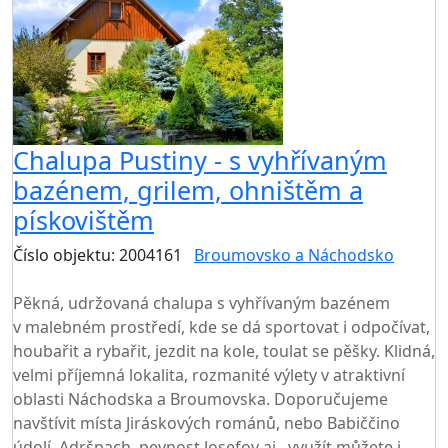
Chalupa Pustiny - s vyhřívaným
bazénem, grilem, ohništěm a
pískovištěm
Číslo objektu: 2004161
Broumovsko a Náchodsko
TOP HODNOCENÍ
Pěkná, udržovaná chalupa s vyhřívaným bazénem
v malebném prostředí, kde se dá sportovat i odpočívat,
houbařit a rybařit, jezdit na kole, toulat se pěšky. Klidná,
velmi příjemná lokalita, rozmanité výlety v atraktivní
oblasti Náchodska a Broumovska. Doporučujeme
navštívit místa Jiráskových románů, nebo Babiččino
údolí, Adršpach, pevnost Josefov aj., využít můžete i