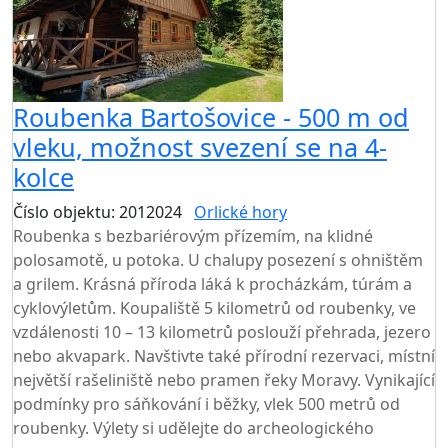
Roubenka Bartošovice - 500 m od
vleku, možnost svezení se na 4-
kolce
Číslo objektu: 2012024
Orlické hory
TOP HODNOCENÍ
Roubenka s bezbariérovým přízemím, na klidné
polosamotě, u potoka. U chalupy posezení s ohništěm
a grilem. Krásná příroda láká k procházkám, túrám a
cyklovýletům. Koupaliště 5 kilometrů od roubenky, ve
vzdálenosti 10 – 13 kilometrů poslouží přehrada, jezero
nebo akvapark. Navštivte také přírodní rezervaci, místní
největší rašeliniště nebo pramen řeky Moravy. Vynikající
podmínky pro sáňkování i běžky, vlek 500 metrů od
roubenky. Výlety si udělejte do archeologického