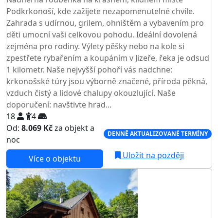
Podkrkonoší, kde zažijete nezapomenutelné chvíle.
Zahrada s udírnou, grilem, ohništěm a vybavením pro
děti umocní vaši celkovou pohodu. Ideální dovolená
zejména pro rodiny. Výlety pěšky nebo na kole si
zpestřete rybařením a koupáním v Jizeře, řeka je odsud
1 kilometr. Naše nejvyšší pohoří vás nadchne:
krkonošské túry jsou výborně značené, příroda pěkná,
vzduch čistý a lidové chalupy okouzlující. Naše
doporučení: navštivte hrad...
18
4
Od:
8.069 Kč
za objekt a
DENNĚ AKTUALIZOVANÉ TERMÍNY
noc
Uložit na později
Více o objektu