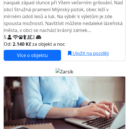
naopak západ slunce při Všem večerním grilování. Nad
obcí Stružná pramení Mlýnský potok, obec leží v
mírném údolí lesů a luk. Na výběr k výletům je zde
spousta možností. Navštívit můžete nedaleké lázeňská
města, v obci se nachází krásný zámek...
5
2
Od:
2.140 Kč
za objekt a noc
Uložit na později
Více o objektu