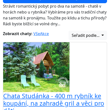
Strávit romantický pobyt pro dva na samotě - chatě v
horách nebo u rybníka? Vybíráme pro vás tradiční chaty
na samotě k pronájmu. Toužíte po klidu a tichu přírody?
Rádi byste blížící se volné dny…
Zobrazit chaty:
Vše
Akce
Seřadit podle...
AKCE
Chata Studánka - 400 m rybník ke
koupání, na zahradě gril a věci pro