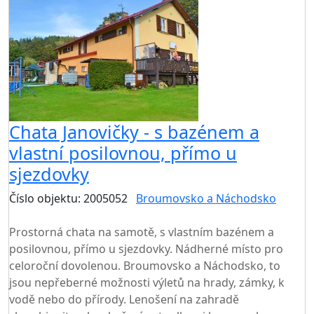
Chata Janovičky - s bazénem a
vlastní posilovnou, přímo u
sjezdovky
Číslo objektu: 2005052
Broumovsko a Náchodsko
TOP HODNOCENÍ
Prostorná chata na samotě, s vlastním bazénem a
posilovnou, přímo u sjezdovky. Nádherné místo pro
celoroční dovolenou. Broumovsko a Náchodsko, to
jsou nepřeberné možnosti výletů na hrady, zámky, k
vodě nebo do přírody. Lenošení na zahradě