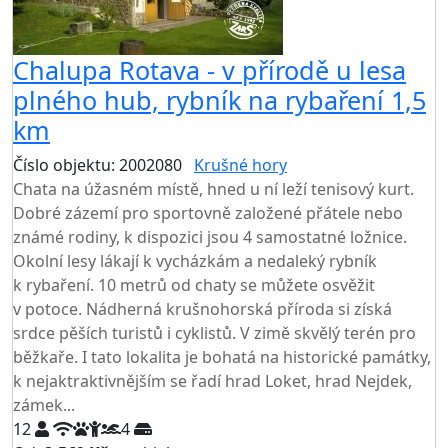
Chalupa Rotava - v přírodě u lesa
plného hub, rybník na rybaření 1,5
km
Číslo objektu: 2002080
Krušné hory
Chata na úžasném místě, hned u ní leží tenisový kurt.
Dobré zázemí pro sportovně založené přátele nebo
známé rodiny, k dispozici jsou 4 samostatné ložnice.
Okolní lesy lákají k vycházkám a nedaleký rybník
k rybaření. 10 metrů od chaty se můžete osvěžit
v potoce. Nádherná krušnohorská příroda si získá
srdce pěších turistů i cyklistů. V zimě skvělý terén pro
běžkaře. I tato lokalita je bohatá na historické památky,
k nejaktraktivnějším se řadí hrad Loket, hrad Nejdek,
zámek...
12
4