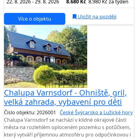
22. 8. 2026 - 29. 8. 2026
8.680 Kč
8.980 Kč
za týden
Uložit na později
Více o objektu
Chalupa Varnsdorf - Ohniště, gril,
velká zahrada, vybavení pro děti
Číslo objektu: 2026001
České Švýcarsko a Lužické hory
Chalupa Varnsdorf se nachází v klidné okrajové části
města na rozlehlém oploceném pozemku s potůčkem,
který vytváří příjemnou atmosféru pro odpočinkovou i