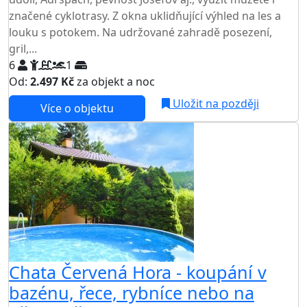
značené cyklotrasy. Z okna uklidňující výhled na les a
louku s potokem. Na udržované zahradě posezení,
gril,...
6
1
Od:
2.497 Kč
za objekt a noc
Uložit na později
Více o objektu
AKCE
Chata Červená Hora - koupání v
bazénu, řece, rybníce nebo na