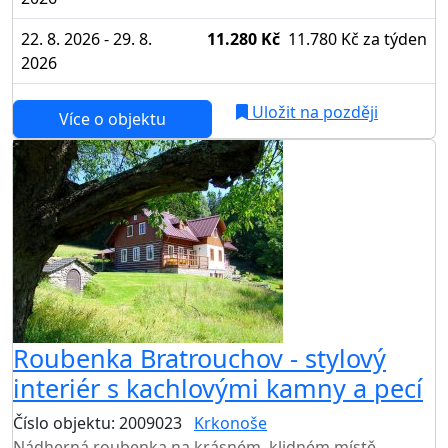
22. 8. 2026 - 29. 8.
11.280 Kč
11.780 Kč
za týden
2026
Uložit na později
Více o objektu
Roubenka Bratrouchov - stylový
interiér s kachlovými kamny a pecí
Číslo objektu: 2009023
Krkonoše
Nádherná roubenka na krásném, klidném místě