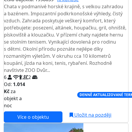
Chata v podmanivé horské krajině, s velkou zahradou
a bazénem. Impozantní podkrkonošské výhledy, čistý
vzduch. Zahrada poskytuje veškerý komfort, který
potřebujete: posezení, altánek, houpačku, gril, ohniště,
pískoviště a klouzačku. V přízemí chaty najdete hernu
se stolním tenisem. Vynikající dovolená pro rodinu
s dětmi. Okolní přírodu poznáte nejlépe díky
rozmanitým výletům. V okruhu cca 10 kilometrů
koupání, jízda na koni, tenis, rybaření. Rozhodně
navštivte ZOO Dvůr...
6
2
Od:
1.014
Kč
za
NEJNIŽŠÍ CENA NA TRHU
DENNĚ AKTUALIZOVANÉ TER
objekt a
noc
Uložit na později
Více o objektu