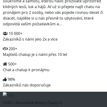
soukromé a samotu, kterou navíc prožíváte uprostřed
klidných lesů, luk a hájů. Ať už si přejete najít chatu na
pronájem pro 2 osoby, nebo vás pojede rovnou deset či
dvacet, najděte si u nás přesně to ubytování, které
odpovídá vašim požadavkům a…
10 000+
Zákazníků s námi jelo 2x a více
200+
Majitelů chalup je s námi přes 10 let
500+
Chat a chalup k pronájmu
98%
Zákazníků nás doporučuje
ZARS - Dovolená Hezky Česky ®