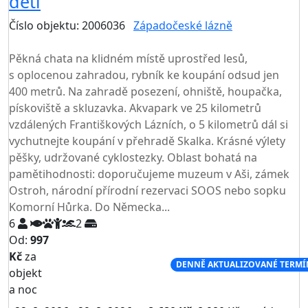
děti
Číslo objektu: 2006036
Západočeské lázně
TOP HODNOCENÍ
Pěkná chata na klidném místě uprostřed lesů,
s oplocenou zahradou, rybník ke koupání odsud jen
400 metrů. Na zahradě posezení, ohniště, houpačka,
pískoviště a skluzavka. Akvapark ve 25 kilometrů
vzdálených Františkových Lázních, o 5 kilometrů dál si
vychutnejte koupání v přehradě Skalka. Krásné výlety
pěšky, udržované cyklostezky. Oblast bohatá na
pamětihodnosti: doporučujeme muzeum v Aši, zámek
Ostroh, národní přírodní rezervaci SOOS nebo sopku
Komorní Hůrka. Do Německa...
6
2
Od:
997
Kč
za
NEJNIŽŠÍ CENA NA TRHU
DENNĚ AKTUALIZOVANÉ TERMÍ
objekt
a noc