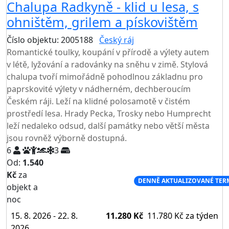
Chalupa Radkyně - klid u lesa, s
ohništěm, grilem a pískovištěm
Číslo objektu: 2005188
Český ráj
TOP HODNOCENÍ
Romantické toulky, koupání v přírodě a výlety autem
v létě, lyžování a radovánky na sněhu v zimě. Stylová
chalupa tvoří mimořádně pohodlnou základnu pro
paprskovité výlety v nádherném, dechberoucím
Českém ráji. Leží na klidné polosamotě v čistém
prostředí lesa. Hrady Pecka, Trosky nebo Humprecht
leží nedaleko odsud, další památky nebo větší města
jsou rovněž výborně dostupná.
6
3
Od:
1.540
Kč
za
NEJNIŽŠÍ CENA NA TRHU
DENNĚ AKTUALIZOVANÉ TER
objekt a
noc
15. 8. 2026 - 22. 8.
11.280 Kč
11.780 Kč
za týden
2026