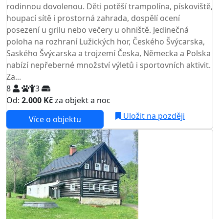
rodinnou dovolenou. Děti potěší trampolína, pískoviště,
houpací sítě i prostorná zahrada, dospělí ocení
posezení u grilu nebo večery u ohniště. Jedinečná
poloha na rozhraní Lužických hor, Českého Švýcarska,
Saského Švýcarska a trojzemí Česka, Německa a Polska
nabízí nepřeberné množství výletů i sportovních aktivit.
Za...
8
3
Od:
2.000 Kč
za objekt a noc
NEJNIŽŠÍ CENA NA TRHU
Uložit na později
Více o objektu