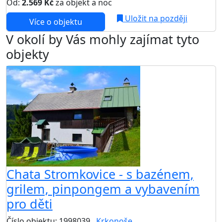
Od:
2.569 Kč
za objekt a noc
Uložit na později
Více o objektu
V okolí by Vás mohly zajímat tyto
objekty
Chata Stromkovice - s bazénem,
grilem, pinpongem a vybavením
pro děti
Číslo objektu: 1998039
Krkonoše
TOP HODNOCENÍ