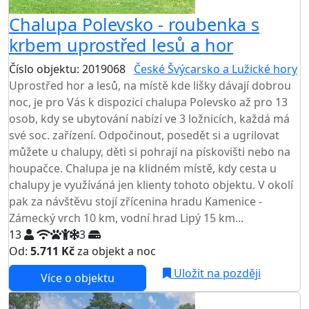
Chalupa Polevsko - roubenka s
krbem uprostřed lesů a hor
Číslo objektu: 2019068
České Švýcarsko a Lužické hory
Uprostřed hor a lesů, na místě kde lišky dávají dobrou
noc, je pro Vás k dispozici chalupa Polevsko až pro 13
osob, kdy se ubytování nabízí ve 3 ložnicích, každá má
své soc. zařízení. Odpočinout, posedět si a ugrilovat
můžete u chalupy, děti si pohrají na pískovišti nebo na
houpačce. Chalupa je na klidném místě, kdy cesta u
chalupy je využíváná jen klienty tohoto objektu. V okolí
pak za návštěvu stojí zřícenina hradu Kamenice -
Zámecký vrch 10 km, vodní hrad Lipý 15 km...
13
3
Od:
5.711 Kč
za objekt a noc
Uložit na později
Více o objektu