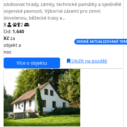
obdivovat hrady, zámky, technické památky a ojedinělé
vojenské pevnosti. Výborné zázemí pro zimní
dovolenou, běžecké trasy a...
8
2
Od:
1.640
Kč
za
NEJNIŽŠÍ CENA NA TRHU
DENNĚ AKTUALIZOVANÉ TER
objekt a
noc
Uložit na později
Více o objektu
AKCE