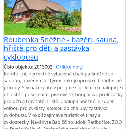
Roubenka Sněžné - bazén, sauna,
hřiště pro děti a zastávka
cyklobusu
Číslo objektu: 2013002
Orlické hory
Komfortní, perfektně vybavená chalupa Sněžné se
saunou, bazénem a čtyřmi pokoji uprostřed nádherné
přírody. Síly načerpáte v pergole s grilem, u chalupy je i
ohniště s posezením, pískoviště, houpačka, prolézačky
pro děti a travnaté hřiště. Chalupa Sněžné je super
volbou pro cyklisty, kousek od chalupy zastávka
cyklobusu. V okolí zajímavé turistické trasy a
cyklostezky. Navštivte Babiččino údolí, Ratibořice, ZOO