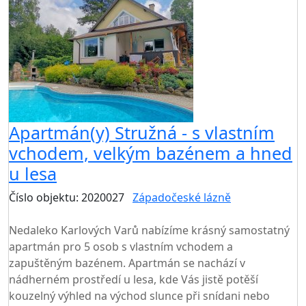
Apartmán(y) Stružná - s vlastním
vchodem, velkým bazénem a hned
u lesa
Číslo objektu: 2020027
Západočeské lázně
TOP HODNOCENÍ
Nedaleko Karlových Varů nabízíme krásný samostatný
apartmán pro 5 osob s vlastním vchodem a
zapuštěným bazénem. Apartmán se nachází v
nádherném prostředí u lesa, kde Vás jistě potěší
kouzelný výhled na východ slunce při snídani nebo