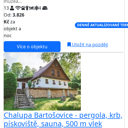
muzea...
13
4
Od:
3.826
Kč
za
NEJNIŽŠÍ CENA NA TRHU
DENNĚ AKTUALIZOVANÉ TER
objekt a
noc
Uložit na později
Více o objektu
Chalupa Bartošovice - pergola, krb,
pískoviště, sauna, 500 m vlek