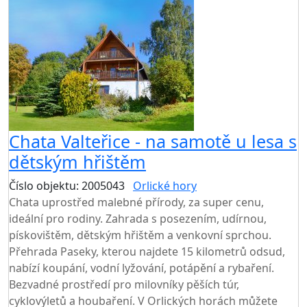
Chata Valteřice - na samotě u lesa s
dětským hřištěm
Číslo objektu: 2005043
Orlické hory
TOP HODNOCENÍ
Chata uprostřed malebné přírody, za super cenu,
ideální pro rodiny. Zahrada s posezením, udírnou,
pískovištěm, dětským hřištěm a venkovní sprchou.
Přehrada Paseky, kterou najdete 15 kilometrů odsud,
nabízí koupání, vodní lyžování, potápění a rybaření.
Bezvadné prostředí pro milovníky pěších túr,
cyklovýletů a houbaření. V Orlických horách můžete