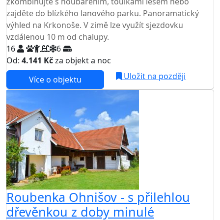
zkombinujte s houbařením, toulkami lesem nebo
zajděte do blízkého lanového parku. Panoramatický
výhled na Krkonoše. V zimě lze využít sjezdovku
vzdálenou 10 m od chalupy.
16
6
Od:
4.141 Kč
za objekt a noc
NEJNIŽŠÍ CENA NA TRHU
Uložit na později
Více o objektu
Roubenka Ohnišov - s přilehlou
dřevěnkou z doby minulé