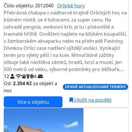
Číslo objektu: 2012040
Orlické hory
TOP HODNOCENÍ
Překrásná chalupa v nádherné krajině Orlických hor, na
klidném místě, se 4 ložnicemi, za super cenu. Na
zahradě pergola, venkovní krb, je tu i pískoviště a
travnaté hřiště. Osvěžení najdete na blízkém koupališti,
v žamberském akvaparku nebo na přehradě Pastviny,
Divokou Orlici zase nadšení sjíždějí vodáci. Vynikající
terén pro výlety pěší i na kole. Mimořádné zážitky
slibuje také návštěva zámků, hradů, tvrzí a muzeí. Jen
500 metrů od vleku, výborné podmínky pro běžkaře,...
12
4
Od:
2.354 Kč
za objekt a
DENNĚ AKTUALIZOVANÉ TERMÍNY
noc
Uložit na později
Více o objektu