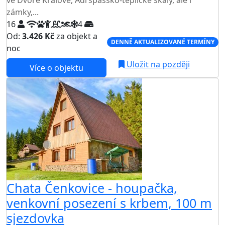
ve Dvoře Králové, Adršpašsko-teplické skály, ale i
zámky,...
16
4
Od:
3.426 Kč
za objekt a
DENNĚ AKTUALIZOVANÉ TERMÍNY
noc
Uložit na později
Více o objektu
Chata Čenkovice - houpačka,
venkovní posezení s krbem, 100 m
sjezdovka