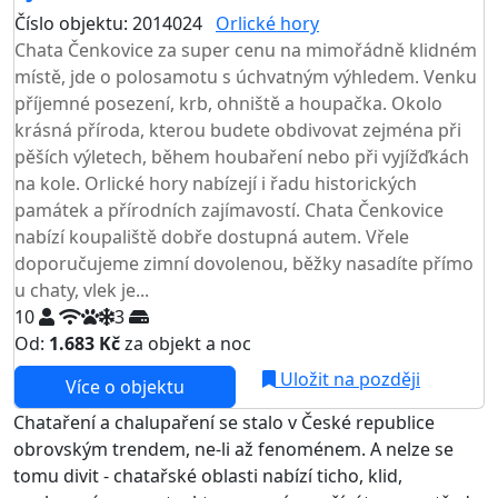
Číslo objektu: 2014024
Orlické hory
TOP HODNOCENÍ
Chata Čenkovice za super cenu na mimořádně klidném
místě, jde o polosamotu s úchvatným výhledem. Venku
příjemné posezení, krb, ohniště a houpačka. Okolo
krásná příroda, kterou budete obdivovat zejména při
pěších výletech, během houbaření nebo při vyjížďkách
na kole. Orlické hory nabízejí i řadu historických
památek a přírodních zajímavostí. Chata Čenkovice
nabízí koupaliště dobře dostupná autem. Vřele
doporučujeme zimní dovolenou, běžky nasadíte přímo
u chaty, vlek je...
10
3
Od:
1.683 Kč
za objekt a noc
Uložit na později
Více o objektu
Chataření a chalupaření se stalo v České republice
obrovským trendem, ne-li až fenoménem. A nelze se
tomu divit - chatařské oblasti nabízí ticho, klid,