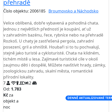
přehradě
Číslo objektu: 2006185
Broumovsko a Náchodsko
TOP HODNOCENÍ
Velice oblíbená, dobře vybavená a pohodlná chata.
Jednou z největších předností je koupání, ať už
v zahradním bazénu, řece, rybníce nebo na přehradě
Rozkoš. U chaty je zastřešená pergola, zahradní
posezení, gril a ohniště. Houbaři si to tu pochvalují,
stejně jako turisté a cykloturisté. Chata na klidném,
tichém místě u lesa. Zajímavé turistické cíle v okolí
zaujmou děti i dospělé, Můžete navštívit hrady, zámky,
zoologickou zahradu, skalní města, romantické
přírodní lokality.
7
2
Od:
1.783
Kč
za
NEJNIŽŠÍ CENA NA TRHU
DENNĚ AKTUALIZOVANÉ TER
objekt a
noc