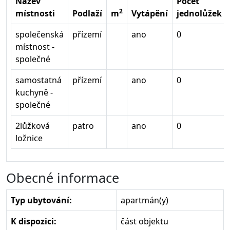
Název
Počet
2
místnosti
Podlaží
m
Vytápění
jednolůžek
společenská
přízemí
ano
0
místnost -
společné
samostatná
přízemí
ano
0
kuchyně -
společné
2lůžková
patro
ano
0
ložnice
Obecné informace
Typ ubytování:
apartmán(y)
K dispozici:
část objektu