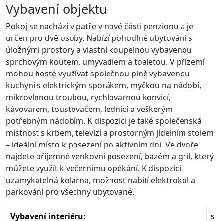
Vybavení objektu
Pokoj se nachází v patře v nové části penzionu a je
určen pro dvě osoby. Nabízí pohodlné ubytování s
úložnými prostory a vlastní koupelnou vybavenou
sprchovým koutem, umyvadlem a toaletou. V přízemí
mohou hosté využívat společnou plně vybavenou
kuchyni s elektrickým sporákem, myčkou na nádobí,
mikrovlnnou troubou, rychlovarnou konvicí,
kávovarem, toustovačem, lednicí a veškerým
potřebným nádobím. K dispozici je také společenská
místnost s krbem, televizí a prostorným jídelním stolem
– ideální místo k posezení po aktivním dni. Ve dvoře
najdete příjemné venkovní posezení, bazém a gril, který
můžete využít k večernímu opékání. K dispozici
uzamykatelná kolárna, možnost nabití elektrokol a
parkování pro všechny ubytované.
Vybavení interiéru:
st