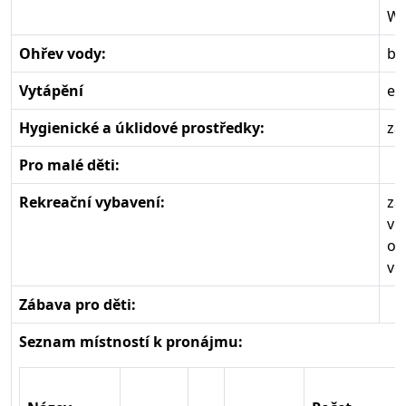
Wi
Ohřev vody:
bo
Vytápění
el
Hygienické a úklidové prostředky:
zá
Pro malé děti:
Rekreační vybavení:
za
ve
oh
ve
Zábava pro děti:
Seznam místností k pronájmu: