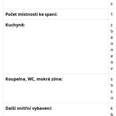
sm
Počet místností ke spaní:
1
Kuchyně:
zá
te
el
mr
mi
el
my
va
Koupelna, WC, mokrá zóna:
sa
te
sp
um
Další vnitřní vybavení:
kr
ba