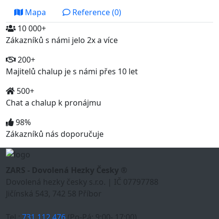
Mapa
Reference (0)
10 000+
Zákazníků s námi jelo 2x a více
200+
Majitelů chalup je s námi přes 10 let
500+
Chat a chalup k pronájmu
98%
Zákazníků nás doporučuje
ZARS - Dovolená Hezky Česky ®
Dovolená hezky česky s.r.o. | IČ 07797788
Jičínská 543, 742 58 Příbor
Tel.:
731 112 476
(Po-Pá: 9:00- 17:00)