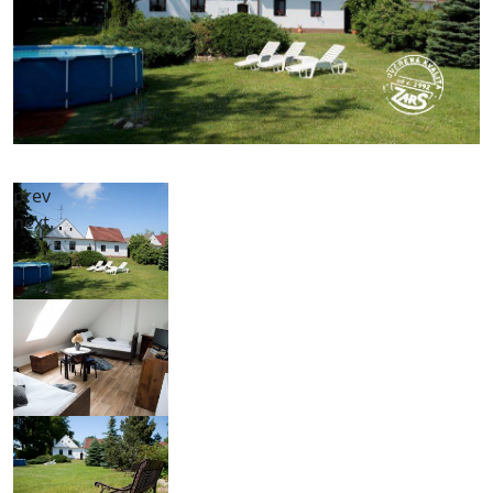
prev
next