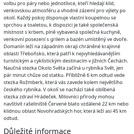
volbu pro páry nebo jednotlivce, kteří hledají klid,
venkovskou atmosféru a vhodné zázemí pro výlety po
okolí. Každý pokoj disponuje vlastní koupelnou se
sprchou a toaletou, k dispozici je také společenská
místnost s krbem, plně vybavená společná kuchyně,
venkovní posezení s grilem a bazén umístěný ve dvoře.
Domanín leží na západním okraji chráněné krajinné
oblasti Třeboňsko, která patří k nejvyhledávanějším
turistickým a cyklistickým destinacím v jižních Čechách.
Naučná stezka Okolo Světa začíná u rybníka Svět, jen
pár minut chůze od statku. Přibližně 6 km odtud vede
stezka Rožmberk, která vás zavede kolem největšího
českého rybníka. V okolí se nachází také oblíbená
stezka zdraví Hrádeček. Milovníci přírody mohou
navštívit rašeliniště Červené blato vzdálené 22 km nebo
klidnou oblast Novohradských hor, která leží asi 45 km
odtud.
Důležité informace