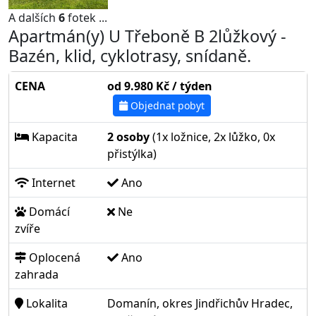
A dalších
6
fotek ...
Apartmán(y) U Třeboně B 2lůžkový -
Bazén, klid, cyklotrasy, snídaně.
CENA
od 9.980 Kč / týden
Objednat pobyt
Kapacita
2 osoby
(1x ložnice, 2x lůžko, 0x
přistýlka)
Internet
Ano
Domácí
Ne
zvíře
Oplocená
Ano
zahrada
Lokalita
Domanín, okres Jindřichův Hradec,