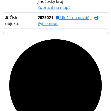
Jihočeský kraj
Zobrazit na mapě
Číslo
2025021
Uložit na později
objektu
Vytisknout
