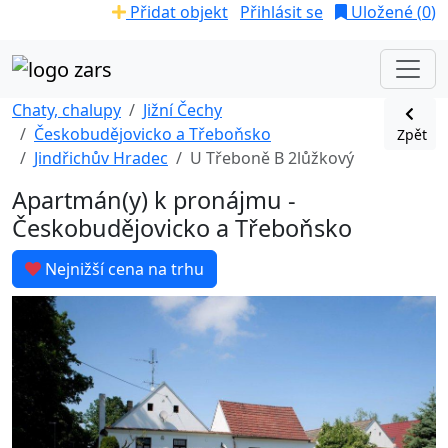
Přidat objekt
Přihlásit se
Uložené (
0
)
Chaty, chalupy
Jižní Čechy
Českobudějovicko a Třeboňsko
Zpět
Jindřichův Hradec
U Třeboně B 2lůžkový
Apartmán(y) k pronájmu -
Českobudějovicko a Třeboňsko
Nejnižší cena na trhu