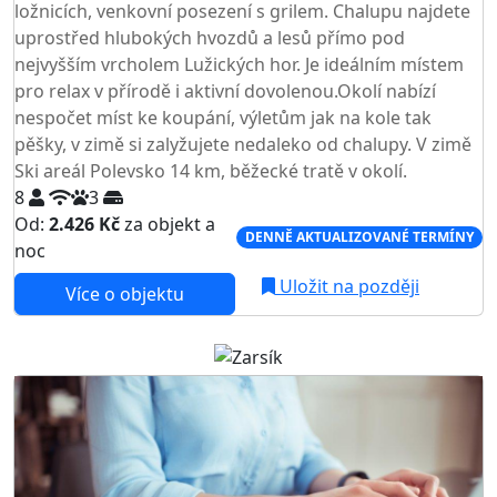
ložnicích, venkovní posezení s grilem. Chalupu najdete
uprostřed hlubokých hvozdů a lesů přímo pod
nejvyšším vrcholem Lužických hor. Je ideálním místem
pro relax v přírodě i aktivní dovolenou.Okolí nabízí
nespočet míst ke koupání, výletům jak na kole tak
pěšky, v zimě si zalyžujete nedaleko od chalupy. V zimě
Ski areál Polevsko 14 km, běžecké tratě v okolí.
8
3
Od:
2.426 Kč
za objekt a
DENNĚ AKTUALIZOVANÉ TERMÍNY
noc
Uložit na později
Více o objektu