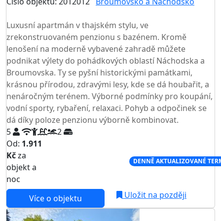
Číslo objektu: 2012012
Broumovsko a Náchodsko
TOP HODNOCENÍ
Luxusní apartmán v thajském stylu, ve
zrekonstruovaném penzionu s bazénem. Kromě
lenošení na moderně vybavené zahradě můžete
podnikat výlety do pohádkových oblastí Náchodska a
Broumovska. Ty se pyšní historickými památkami,
krásnou přírodou, zdravými lesy, kde se dá houbařit, a
nenáročným terénem. Výborné podmínky pro koupání,
vodní sporty, rybaření, relaxaci. Pohyb a odpočinek se
dá díky poloze penzionu výborně kombinovat.
5
2
Od:
1.911
Kč
za
NEJNIŽŠÍ CENA NA TRHU
DENNĚ AKTUALIZOVANÉ TER
objekt a
noc
Uložit na později
Více o objektu