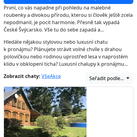
První, co vás napadne při pohledu na malebné
roubenky a divokou přírodu, kterou si člověk ještě zcela
nepodmanil, je pocit harmonie. Přesně tak vypadá
České Švýcarsko. Vše tu do sebe zapadá a…
Hledáte nějakou stylovou nebo luxusní chatu
k pronájmu? Plánujete strávit volné chvíle s drahou
polovičkou nebo rodinou uprostřed lesa v naprostém
klidu v obklopení ticha? Luxusní chalupy k pronájmu…
Zobrazit chaty:
Vše
Akce
Seřadit podle...