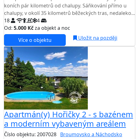
koních pár kilometrů od chalupy. Sáňkování přímo u
chalupy, v okolí 35 kilometrů běžeckých tras, nedaleko...
18
4
Od:
5.000 Kč
za objekt a noc
NEJNIŽŠÍ CENA NA TRHU
Uložit na později
Více o objektu
Apartmán(y) Hořičky 2 - s bazénem
a moderním vybaveným areálem
Číslo objektu: 2007028
Broumovsko a Náchodsko