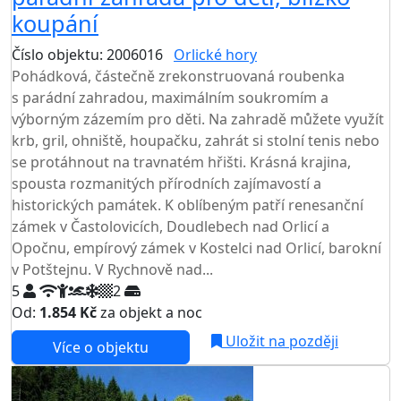
koupání
Číslo objektu: 2006016
Orlické hory
TOP HODNOCENÍ
Pohádková, částečně zrekonstruovaná roubenka
s parádní zahradou, maximálním soukromím a
výborným zázemím pro děti. Na zahradě můžete využít
krb, gril, ohniště, houpačku, zahrát si stolní tenis nebo
se protáhnout na travnatém hřišti. Krásná krajina,
spousta rozmanitých přírodních zajímavostí a
historických památek. K oblíbeným patří renesanční
zámek v Častolovicích, Doudlebech nad Orlicí a
Opočnu, empírový zámek v Kostelci nad Orlicí, barokní
v Potštejnu. V Rychnově nad...
5
2
Od:
1.854 Kč
za objekt a noc
Uložit na později
Více o objektu