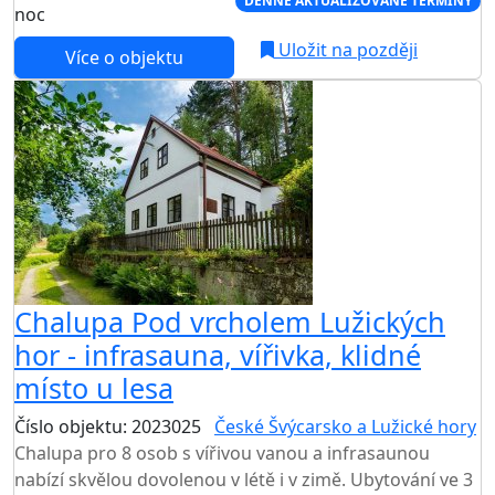
DENNĚ AKTUALIZOVANÉ TERMÍNY
noc
Uložit na později
Více o objektu
Chalupa Pod vrcholem Lužických
hor - infrasauna, vířivka, klidné
místo u lesa
Číslo objektu: 2023025
České Švýcarsko a Lužické hory
Chalupa pro 8 osob s vířivou vanou a infrasaunou
nabízí skvělou dovolenou v létě i v zimě. Ubytování ve 3