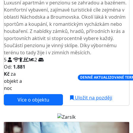
Luxusní apartmán v penzionu se zahradou a bazénem.
Komfortní vybavení, zajímavé turistické cíle zejména v
oblasti Náchodska a Broumovska. Okolí láká k vodním
sportům a koupání, k romantickým vycházkám nebo
houbaření. Z nabídky zámků, hradů, přírodních krás a
sportovních aktivit si stoprocentně vybere každý.
Součástí penzionu je vinný sklípe. Díky výbornému
terénu to tady žije i v zimních měsících.
5
2
Od:
1.881
Kč
za
NEJNIŽŠÍ CENA NA TRHU
DENNĚ AKTUALIZOVANÉ TER
objekt a
noc
Uložit na později
Více o objektu