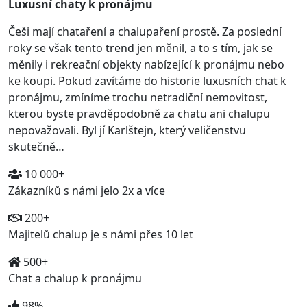
Luxusní chaty k pronájmu
Češi mají chataření a chalupaření prostě. Za poslední
roky se však tento trend jen měnil, a to s tím, jak se
měnily i rekreační objekty nabízející k pronájmu nebo
ke koupi. Pokud zavítáme do historie luxusních chat k
pronájmu, zmíníme trochu netradiční nemovitost,
kterou byste pravděpodobně za chatu ani chalupu
nepovažovali. Byl jí Karlštejn, který veličenstvu
skutečně…
10 000+
Zákazníků s námi jelo 2x a více
200+
Majitelů chalup je s námi přes 10 let
500+
Chat a chalup k pronájmu
98%