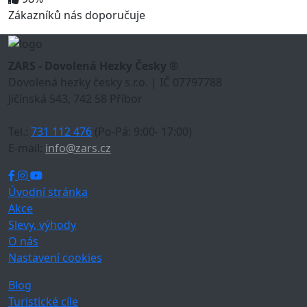
Zákazníků nás doporučuje
ZARS - Dovolená Hezky Česky ®
Dovolená hezky česky s.r.o. | IČ 07797788
Jičínská 543, 742 58 Příbor
Tel.:
731 112 476
(Po-Pá: 9:00- 17:00)
E-mail:
info@zars.cz
Úvodní stránka
Akce
Slevy, výhody
O nás
Nastavení cookies
Blog
Turistické cíle