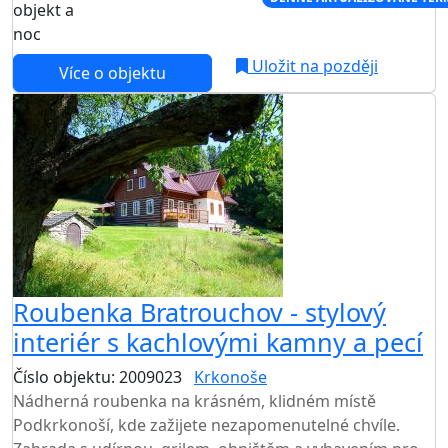
objekt a
noc
Uložit na později
Více o objektu
Roubenka Bratrouchov - stylový
interiér s kachlovými kamny a pecí
Číslo objektu: 2009023
Krkonoše
Nádherná roubenka na krásném, klidném místě
Podkrkonoší, kde zažijete nezapomenutelné chvíle.