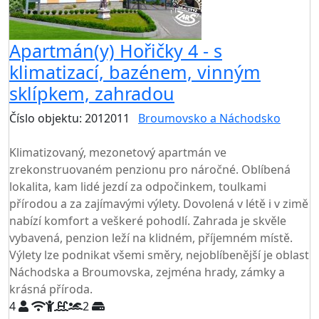
Apartmán(y) Hořičky 4 - s
klimatizací, bazénem, vinným
sklípkem, zahradou
Číslo objektu: 2012011
Broumovsko a Náchodsko
TOP HODNOCENÍ
Klimatizovaný, mezonetový apartmán ve
zrekonstruovaném penzionu pro náročné. Oblíbená
lokalita, kam lidé jezdí za odpočinkem, toulkami
přírodou a za zajímavými výlety. Dovolená v létě i v zimě
nabízí komfort a veškeré pohodlí. Zahrada je skvěle
vybavená, penzion leží na klidném, příjemném místě.
Výlety lze podnikat všemi směry, nejoblíbenější je oblast
Náchodska a Broumovska, zejména hrady, zámky a
krásná příroda.
4
2