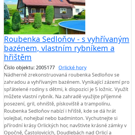
Roubenka Sedloňov - s vyhřívaným
bazénem, vlastním rybníkem a
hřištěm
Číslo objektu: 2005177
Orlické hory
TOP HODNOCENÍ
Nádherně zrekonstruovaná roubenka Sedloňov se
zahradou a vyhřívaným bazénem. Vynikající zázemí pro
spřátelené rodiny s dětmi, k dispozici je 5 ložnic. Využít
můžete vlastní rybník. Na zahradě využijte příjemné
posezení, gril, ohniště, pískoviště a trampolínu.
Roubenka Sedloňov nabízí i hřiště, kde se dá hrát
volejbal, nohejbal nebo badminton. Vychutnejte si
přírodní krásy Orlických hor, navštivte krásné zámky v
Opočně, Častolovicích, Doudlebách nad Orlicí a