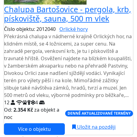
Chalupa Bartošovice - pergola, krb,
pískoviště, sauna, 500 m vlek
Číslo objektu: 2012040
Orlické hory
TOP HODNOCENÍ
Překrásná chalupa v nádherné krajině Orlických hor, na
klidném místě, se 4 ložnicemi, za super cenu. Na
zahradě pergola, venkovní krb, je tu i pískoviště a
travnaté hřiště. Osvěžení najdete na blízkém koupališti,
v žamberském akvaparku nebo na přehradě Pastviny,
Divokou Orlici zase nadšení sjíždějí vodáci. Vynikající
terén pro výlety pěší i na kole. Mimořádné zážitky
slibuje také návštěva zámků, hradů, tvrzí a muzeí. Jen
500 metrů od vleku, výborné podmínky pro běžkaře,...
12
4
Od:
2.354 Kč
za objekt a
DENNĚ AKTUALIZOVANÉ TERMÍNY
noc
Uložit na později
Více o objektu