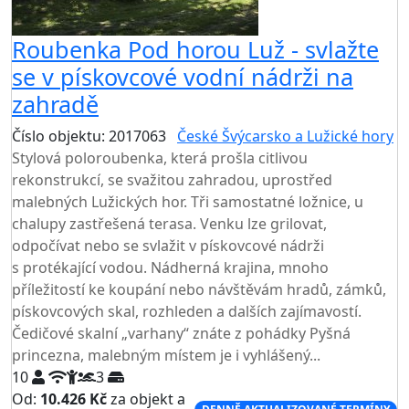
Roubenka Pod horou Luž - svlažte
se v pískovcové vodní nádrži na
zahradě
Číslo objektu: 2017063
České Švýcarsko a Lužické hory
Stylová poloroubenka, která prošla citlivou
rekonstrukcí, se svažitou zahradou, uprostřed
malebných Lužických hor. Tři samostatné ložnice, u
chalupy zastřešená terasa. Venku lze grilovat,
odpočívat nebo se svlažit v pískovcové nádrži
s protékající vodou. Nádherná krajina, mnoho
příležitostí ke koupání nebo návštěvám hradů, zámků,
pískovcových skal, rozhleden a dalších zajímavostí.
Čedičové skalní „varhany“ znáte z pohádky Pyšná
princezna, malebným místem je i vyhlášený...
10
3
Od:
10.426 Kč
za objekt a