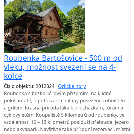
Roubenka Bartošovice - 500 m od
vleku, možnost svezení se na 4-
kolce
Číslo objektu: 2012024
Orlické hory
TOP HODNOCENÍ
Roubenka s bezbariérovým přízemím, na klidné
polosamotě, u potoka. U chalupy posezení s ohništěm
a grilem. Krásná příroda láká k procházkám, túrám a
cyklovýletům. Koupaliště 5 kilometrů od roubenky, ve
vzdálenosti 10 – 13 kilometrů poslouží přehrada, jezero
nebo akvapark. Navštivte také přírodní rezervaci, místní