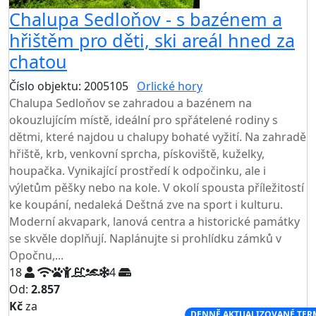
Chalupa Sedloňov - s bazénem a
hřištěm pro děti, ski areál hned za
chatou
Číslo objektu: 2005105
Orlické hory
TOP HODNOCENÍ
Chalupa Sedloňov se zahradou a bazénem na
okouzlujícím místě, ideální pro spřátelené rodiny s
dětmi, které najdou u chalupy bohaté vyžití. Na zahradě
hřiště, krb, venkovní sprcha, pískoviště, kuželky,
houpačka. Vynikající prostředí k odpočinku, ale i
výletům pěšky nebo na kole. V okolí spousta příležitostí
ke koupání, nedaleká Deštná zve na sport i kulturu.
Moderní akvapark, lanová centra a historické památky
se skvěle doplňují. Naplánujte si prohlídku zámků v
Opočnu,...
18
4
Od:
2.857
Kč
za
NEJNIŽŠÍ CENA NA TRHU
DENNĚ AKTUALIZOVANÉ TER