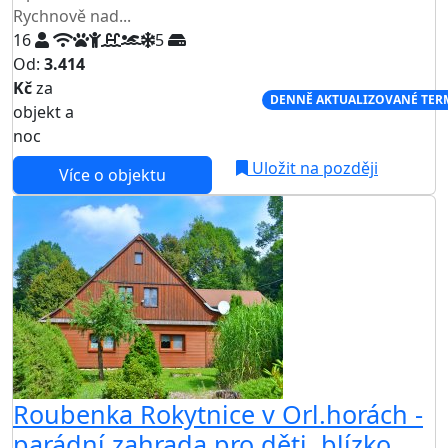
Rychnově nad...
16
5
Od:
3.414
Kč
za
NEJNIŽŠÍ CENA NA TRHU
DENNĚ AKTUALIZOVANÉ TER
objekt a
noc
Uložit na později
Více o objektu
Roubenka Rokytnice v Orl.horách -
parádní zahrada pro děti, blízko