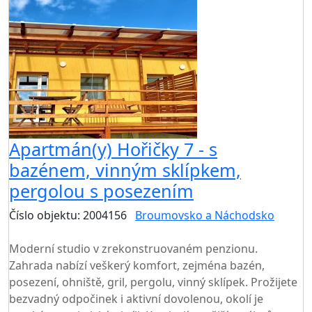
Apartmán(y) Hořičky 7 - s
bazénem, vinným sklípkem,
pergolou s posezením
Číslo objektu: 2004156
Broumovsko a Náchodsko
TOP HODNOCENÍ
Moderní studio v zrekonstruovaném penzionu.
Zahrada nabízí veškerý komfort, zejména bazén,
posezení, ohniště, gril, pergolu, vinný sklípek. Prožijete
bezvadný odpočinek i aktivní dovolenou, okolí je