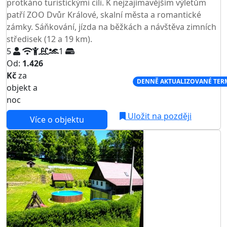
protkáno turistickými cíli. K nejzajímavějším výletům
patří ZOO Dvůr Králové, skalní města a romantické
zámky. Sáňkování, jízda na běžkách a návštěva zimních
středisek (12 a 19 km).
5
1
Od:
1.426
Kč
za
NEJNIŽŠÍ CENA NA TRHU
DENNĚ AKTUALIZOVANÉ TER
objekt a
noc
Uložit na později
Více o objektu