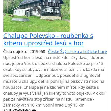
Chalupa Polevsko - roubenka s
krbem uprostřed lesů a hor
Číslo objektu: 2019068
České Švýcarsko a Lužické hory
Uprostřed hor a lesů, na místě kde lišky dávají dobrou
noc, je pro Vás k dispozici chalupa Polevsko až pro 13
osob, kdy se ubytování nabízí ve 3 ložnicích, každá má
své soc. zařízení. Odpočinout, posedět si a ugrilovat
můžete u chalupy, děti si pohrají na pískovišti nebo na
houpačce. Chalupa je na klidném místě, kdy cesta u
chalupy je využíváná jen klienty tohoto objektu. V okolí
pak za návštěvu stojí zřícenina hradu Kamenice -
Zámecký vrch 10 km, vodní hrad Lipý 15 km...