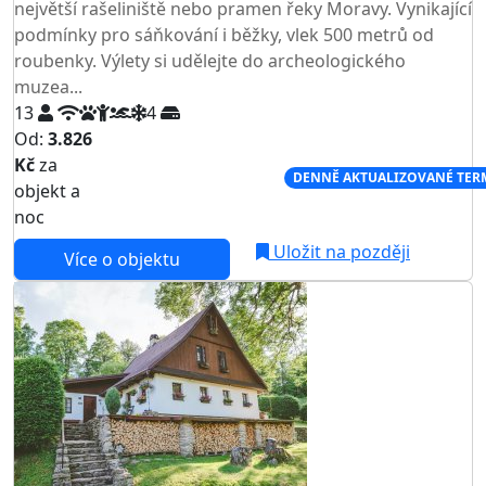
největší rašeliniště nebo pramen řeky Moravy. Vynikající
podmínky pro sáňkování i běžky, vlek 500 metrů od
roubenky. Výlety si udělejte do archeologického
muzea...
13
4
Od:
3.826
Kč
za
NEJNIŽŠÍ CENA NA TRHU
DENNĚ AKTUALIZOVANÉ TER
objekt a
noc
Uložit na později
Více o objektu