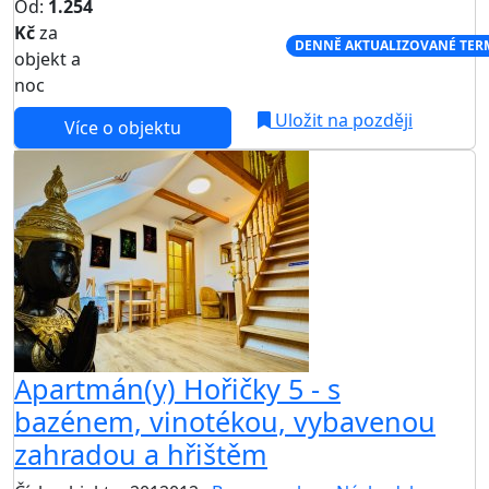
Od:
1.254
Kč
za
NEJNIŽŠÍ CENA NA TRHU
DENNĚ AKTUALIZOVANÉ TER
objekt a
noc
Uložit na později
Více o objektu
Apartmán(y) Hořičky 5 - s
bazénem, vinotékou, vybavenou
zahradou a hřištěm