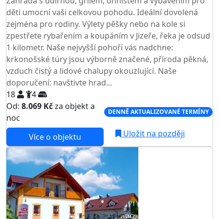
Zahrada s udírnou, grilem, ohništěm a vybavením pro
děti umocní vaši celkovou pohodu. Ideální dovolená
zejména pro rodiny. Výlety pěšky nebo na kole si
zpestřete rybařením a koupáním v Jizeře, řeka je odsud
1 kilometr. Naše nejvyšší pohoří vás nadchne:
krkonošské túry jsou výborně značené, příroda pěkná,
vzduch čistý a lidové chalupy okouzlující. Naše
doporučení: navštivte hrad...
18
4
Od:
8.069 Kč
za objekt a
DENNĚ AKTUALIZOVANÉ TERMÍNY
noc
Uložit na později
Více o objektu