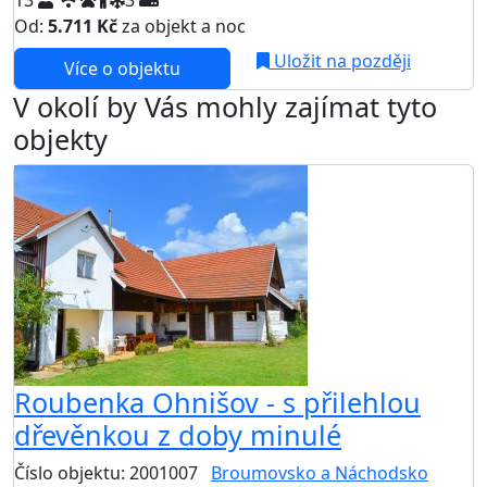
13
3
Od:
5.711 Kč
za objekt a noc
Uložit na později
Více o objektu
V okolí by Vás mohly zajímat tyto
objekty
Roubenka Ohnišov - s přilehlou
dřevěnkou z doby minulé
Číslo objektu: 2001007
Broumovsko a Náchodsko