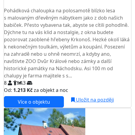
TOP HODNOCENÍ
Pohádková chaloupka na polosamotě blízko lesa
s malovaným dřevěným nábytkem jako z dob našich
babiček. Přesto vybavena tak, abyste se cítili pohodlně.
Dýchne tu na vás klid a nostalgie, z okna budete
pozorovat zaoblené hřebeny Krkonoš. Hezké okolí láká
k nekonečným toulkám, výletům a koupání. Posezení
na zahradě nebo u ohně neomrzí, a kdyby ano,
navštivte ZOO Dvůr Králové nebo zámky a další
historické památky na Náchodsku. Asi 100 m od
chalupy je farma majitele s s...
8
3
Od:
1.213 Kč
za objekt a noc
Uložit na později
Více o objektu