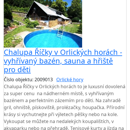
Chalupa Říčky v Orlických horách -
vyhřívaný bazén, sauna a hřiště
pro děti
Číslo objektu: 2009013
Orlické hory
Chalupa Říčky v Orlických horách to je luxusní dovolená
za super cenu na nádherném místě, s vyhřívaným
bazénem a perfektním zázemím pro děti. Na zahradě
gril, ohniště, pískoviště, prolézačky, houpačka. Přírodní
krásy si vychutnejte při výletech pěšky nebo na kole.
Vykoupat se můžete na nedalekých koupalištích, v
akvaparku nebo na přehradě. Tenisové kurty a jízda na