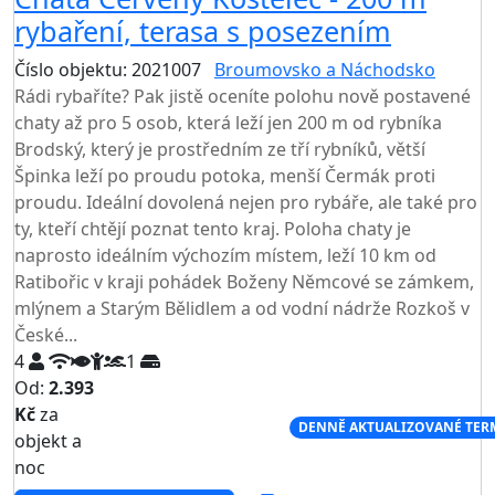
rybaření, terasa s posezením
Číslo objektu: 2021007
Broumovsko a Náchodsko
Rádi rybaříte? Pak jistě oceníte polohu nově postavené
chaty až pro 5 osob, která leží jen 200 m od rybníka
Brodský, který je prostředním ze tří rybníků, větší
Špinka leží po proudu potoka, menší Čermák proti
proudu. Ideální dovolená nejen pro rybáře, ale také pro
ty, kteří chtějí poznat tento kraj. Poloha chaty je
naprosto ideálním výchozím místem, leží 10 km od
Ratibořic v kraji pohádek Boženy Němcové se zámkem,
mlýnem a Starým Bělidlem a od vodní nádrže Rozkoš v
České...
4
1
Od:
2.393
Kč
za
NEJNIŽŠÍ CENA NA TRHU
DENNĚ AKTUALIZOVANÉ TER
objekt a
noc