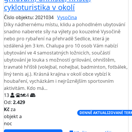
cykloturistika v okolí
Číslo objektu: 2021034
Vysočina
Díky nádhernému místu, klidu a pohodlném ubytování
snadno naberete síly na výlety po kouzelné Vysočině
nebo pro rybaření na přehradě Sedlice, která je
vzdálená jen 3 km. Chalupa pro 10 osob Vám nabízí
ubytování ve 4 samostatných ložnicích, součástí
ubytování je louka s možností grilování, ohništěm,
travnaté hřiště (volejbal, nohejbal, badminton, fotbálek,
líný tenis aj.). Krásná krajina v okolí obce vybízí k
houbaření, vycházkám i nejrůznějším sportovním
aktivitám. Kdo má...
13
4
Od:
2.429
Kč
za
NEJNIŽŠÍ CENA NA TRHU
DENNĚ AKTUALIZOVANÉ TER
objekt a
noc