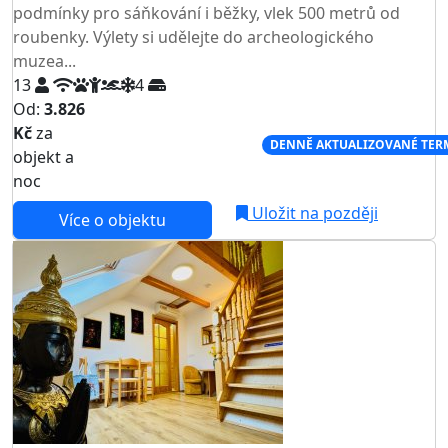
podmínky pro sáňkování i běžky, vlek 500 metrů od
roubenky. Výlety si udělejte do archeologického
muzea...
13
4
Od:
3.826
Kč
za
NEJNIŽŠÍ CENA NA TRHU
DENNĚ AKTUALIZOVANÉ TER
objekt a
noc
Uložit na později
Více o objektu