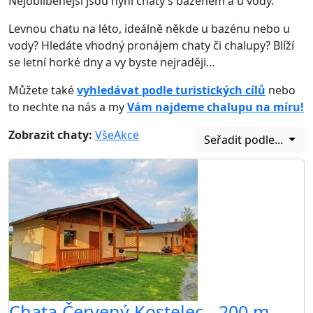
Nejoblíbenější jsou nyní chaty s bazénem a u vody.
Levnou chatu na léto, ideálně někde u bazénu nebo u
vody? Hledáte vhodný pronájem chaty či chalupy? Blíží
se letní horké dny a vy byste nejraději…
Můžete také
vyhledávat podle turistických cílů
nebo
to nechte na nás a my
Vám najdeme chalupu na míru!
Zobrazit chaty:
Vše
Akce
Seřadit podle...
Chata Červený Kostelec - 200 m