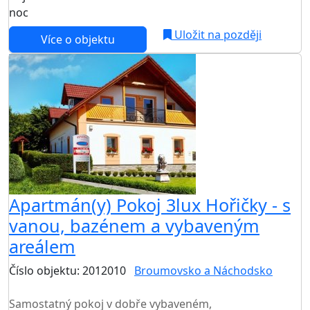
noc
Uložit na později
Více o objektu
Apartmán(y) Pokoj 3lux Hořičky - s
vanou, bazénem a vybaveným
areálem
Číslo objektu: 2012010
Broumovsko a Náchodsko
TOP HODNOCENÍ
Samostatný pokoj v dobře vybaveném,