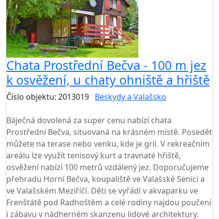
Chata Prostřední Bečva - 100 m jez
k osvěžení, u chaty ohniště a hřiště
Číslo objektu: 2013019
Beskydy a Valašsko
TOP HODNOCENÍ
Báječná dovolená za super cenu nabízí chata
Prostřední Bečva, situovaná na krásném místě. Posedět
můžete na terase nebo venku, kde je gril. V rekreačním
areálu lze využít tenisový kurt a travnaté hřiště,
osvěžení nabízí 100 metrů vzdálený jez. Doporučujeme
přehradu Horní Bečva, koupaliště ve Valašské Senici a
ve Valašském Meziříčí. Děti se vyřádí v akvaparku ve
Frenštátě pod Radhoštěm a celé rodiny najdou poučení
i zábavu v nádherném skanzenu lidové architektury.