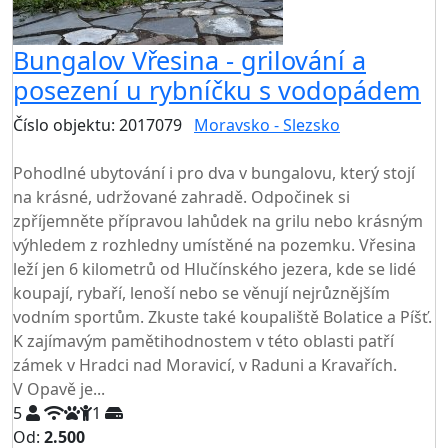
Bungalov Vřesina - grilování a
posezení u rybníčku s vodopádem
Číslo objektu: 2017079
Moravsko - Slezsko
TOP HODNOCENÍ
Pohodlné ubytování i pro dva v bungalovu, který stojí
na krásné, udržované zahradě. Odpočinek si
zpříjemněte přípravou lahůdek na grilu nebo krásným
výhledem z rozhledny umístěné na pozemku. Vřesina
leží jen 6 kilometrů od Hlučínského jezera, kde se lidé
koupají, rybaří, lenoší nebo se věnují nejrůznějším
vodním sportům. Zkuste také koupaliště Bolatice a Píšť.
K zajímavým pamětihodnostem v této oblasti patří
zámek v Hradci nad Moravicí, v Raduni a Kravařích.
V Opavě je...
5
1
Od:
2.500