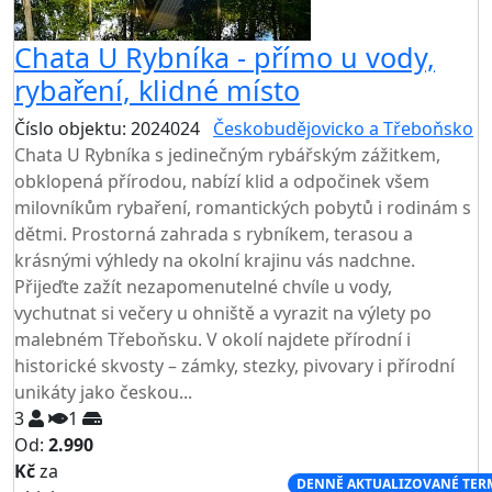
Chata U Rybníka - přímo u vody,
rybaření, klidné místo
Číslo objektu: 2024024
Českobudějovicko a Třeboňsko
Chata U Rybníka s jedinečným rybářským zážitkem,
obklopená přírodou, nabízí klid a odpočinek všem
milovníkům rybaření, romantických pobytů i rodinám s
dětmi. Prostorná zahrada s rybníkem, terasou a
krásnými výhledy na okolní krajinu vás nadchne.
Přijeďte zažít nezapomenutelné chvíle u vody,
vychutnat si večery u ohniště a vyrazit na výlety po
malebném Třeboňsku. V okolí najdete přírodní i
historické skvosty – zámky, stezky, pivovary i přírodní
unikáty jako českou...
3
1
Od:
2.990
Kč
za
NEJNIŽŠÍ CENA NA TRHU
DENNĚ AKTUALIZOVANÉ TER