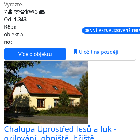
Vyrazte...
7
3
Od:
1.343
Kč
za
NEJNIŽŠÍ CENA NA TRHU
DENNĚ AKTUALIZOVANÉ TER
objekt a
noc
Uložit na později
Více o objektu
Chalupa Uprostřed lesů a luk -
grilování, ohniště, hřiště,