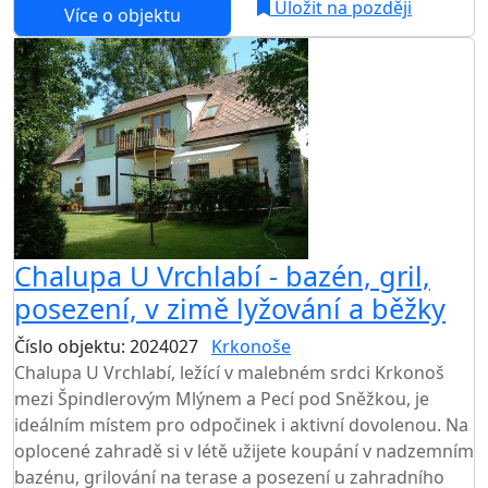
Uložit na později
Více o objektu
Chalupa U Vrchlabí - bazén, gril,
posezení, v zimě lyžování a běžky
Číslo objektu: 2024027
Krkonoše
Chalupa U Vrchlabí, ležící v malebném srdci Krkonoš
mezi Špindlerovým Mlýnem a Pecí pod Sněžkou, je
ideálním místem pro odpočinek i aktivní dovolenou. Na
oplocené zahradě si v létě užijete koupání v nadzemním
bazénu, grilování na terase a posezení u zahradního