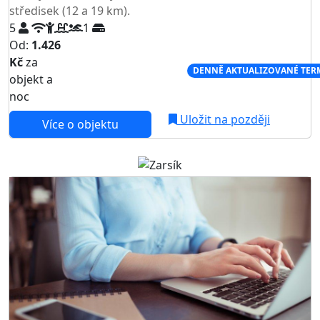
středisek (12 a 19 km).
5
1
Od:
1.426
Kč
za
NEJNIŽŠÍ CENA NA TRHU
DENNĚ AKTUALIZOVANÉ TER
objekt a
noc
Uložit na později
Více o objektu