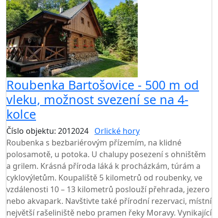
Roubenka Bartošovice - 500 m od
vleku, možnost svezení se na 4-
kolce
Číslo objektu: 2012024
Orlické hory
TOP HODNOCENÍ
Roubenka s bezbariérovým přízemím, na klidné
polosamotě, u potoka. U chalupy posezení s ohništěm
a grilem. Krásná příroda láká k procházkám, túrám a
cyklovýletům. Koupaliště 5 kilometrů od roubenky, ve
vzdálenosti 10 – 13 kilometrů poslouží přehrada, jezero
nebo akvapark. Navštivte také přírodní rezervaci, místní
největší rašeliniště nebo pramen řeky Moravy. Vynikající