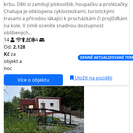
krbu. Děti si zamilují pískoviště, houpačku a prolézačky.
Chalupa je obklopena cyklostezkami, turistickými
trasami a přírodou lákající k procházkám či projížďkám
na kole. V zimě oceníte snadnou dostupnost
oblíbených...
14
4
Od:
2.128
Kč
za
NEJNIŽŠÍ CENA NA TRHU
DENNĚ AKTUALIZOVANÉ TER
objekt a
noc
Uložit na později
Více o objektu