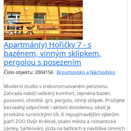
Apartmán(y) Hořičky 7 - s
bazénem, vinným sklípkem,
pergolou s posezením
Číslo objektu: 2004156
Broumovsko a Náchodsko
TOP HODNOCENÍ
Moderní studio v zrekonstruovaném penzionu.
Zahrada nabízí veškerý komfort, zejména bazén,
posezení, ohniště, gril, pergolu, vinný sklípek. Prožijete
bezvadný odpočinek i aktivní dovolenou, okolí je
protkáno turistickými cíli. K nejzajímavějším výletům
patří ZOO Dvůr Králové, skalní města a romantické
zámky. Sáňkování, jízda na běžkách a návštěva zimních