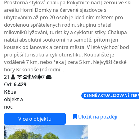
Prostorná stylová chalupa Rokytnice nad Jizerou ve ski
areálu Horní Domky na červené sjezdovce s
ubytováním až pro 20 osob je ideálním místem pro
dovolenou spřátelených rodin, skupinu přátel,
milovníků lyžování, turistiky a cykloturistiky. Chalupa
nabízí absolutní soukromí na samotě, přitom jen
kousek od lanovek a centra města. V létě výchozí bod
pro pěší turistiku a cykloturistiku. Koupaliště je
vzdálené 7 km, nebo řeka Jizera 5 km. Nejvyšší české
hory Krkonoše (národní...
21
7
Od:
6.429
Kč
za
NEJNIŽŠÍ CENA NA TRHU
DENNĚ AKTUALIZOVANÉ TER
objekt a
noc
Uložit na později
Více o objektu