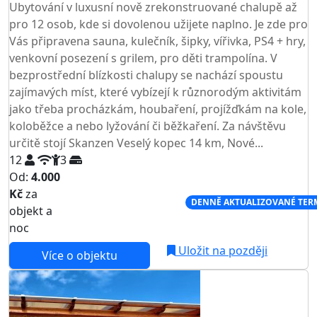
Ubytování v luxusní nově zrekonstruované chalupě až
pro 12 osob, kde si dovolenou užijete naplno. Je zde pro
Vás připravena sauna, kulečník, šipky, vířivka, PS4 + hry,
venkovní posezení s grilem, pro děti trampolína. V
bezprostřední blízkosti chalupy se nachází spoustu
zajímavých míst, které vybízejí k různorodým aktivitám
jako třeba procházkám, houbaření, projížďkám na kole,
koloběžce a nebo lyžování či běžkaření. Za návštěvu
určitě stojí Skanzen Veselý kopec 14 km, Nové...
12
3
Od:
4.000
Kč
za
NEJNIŽŠÍ CENA NA TRHU
DENNĚ AKTUALIZOVANÉ TER
objekt a
noc
Uložit na později
Více o objektu