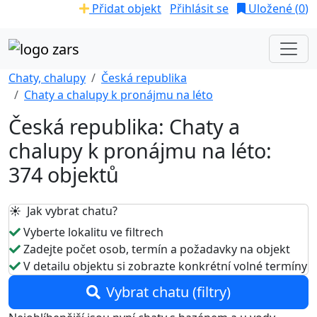
Přidat objekt
Přihlásit se
Uložené (
0
)
Chaty, chalupy
Česká republika
Chaty a chalupy k pronájmu na léto
Česká republika: Chaty a
chalupy k pronájmu na léto:
374 objektů
☀️ Jak vybrat chatu?
Vyberte lokalitu ve filtrech
Zadejte počet osob, termín a požadavky na objekt
V detailu objektu si zobrazte konkrétní volné termíny
Vybrat chatu (filtry)