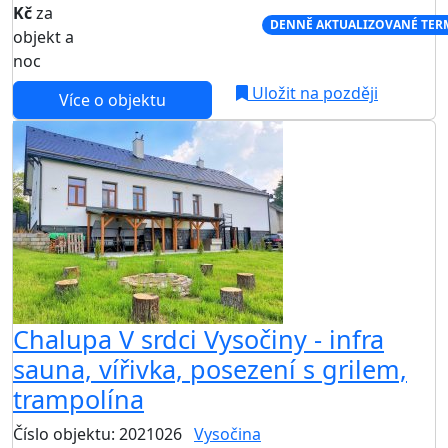
Kč
za
NEJNIŽŠÍ CENA NA TRHU
DENNĚ AKTUALIZOVANÉ TER
objekt a
noc
Uložit na později
Více o objektu
Chalupa V srdci Vysočiny - infra
sauna, vířivka, posezení s grilem,
trampolína
Číslo objektu: 2021026
Vysočina