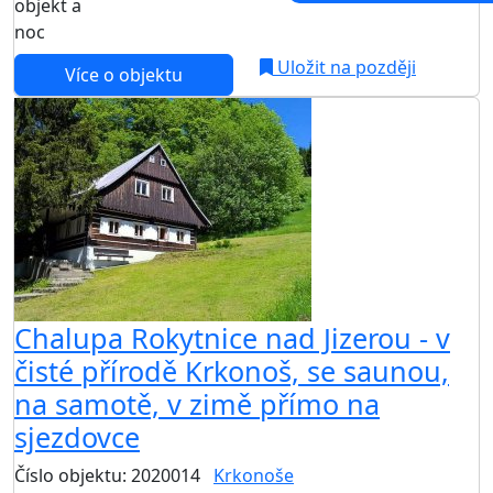
objekt a
noc
Uložit na později
Více o objektu
Chalupa Rokytnice nad Jizerou - v
čisté přírodě Krkonoš, se saunou,
na samotě, v zimě přímo na
sjezdovce
Číslo objektu: 2020014
Krkonoše
TOP HODNOCENÍ