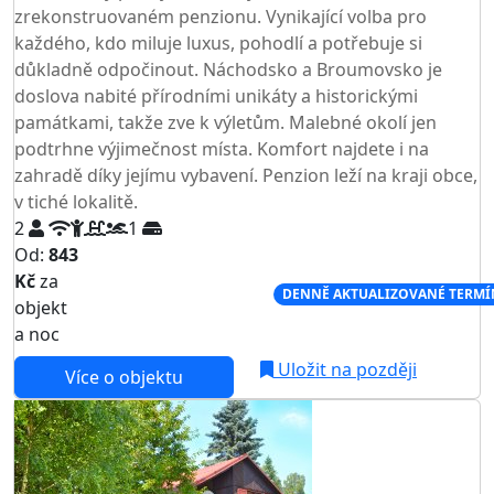
zrekonstruovaném penzionu. Vynikající volba pro
každého, kdo miluje luxus, pohodlí a potřebuje si
důkladně odpočinout. Náchodsko a Broumovsko je
doslova nabité přírodními unikáty a historickými
památkami, takže zve k výletům. Malebné okolí jen
podtrhne výjimečnost místa. Komfort najdete i na
zahradě díky jejímu vybavení. Penzion leží na kraji obce,
v tiché lokalitě.
2
1
Od:
843
Kč
za
NEJNIŽŠÍ CENA NA TRHU
DENNĚ AKTUALIZOVANÉ TERMÍ
objekt
a noc
Uložit na později
Více o objektu