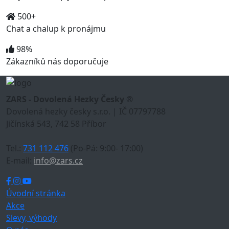
500+
Chat a chalup k pronájmu
98%
Zákazníků nás doporučuje
ZARS - Dovolená Hezky Česky ®
Dovolená hezky česky s.r.o. | IČ 07797788
Jičínská 543, 742 58 Příbor
Tel.:
731 112 476
(Po-Pá: 9:00- 17:00)
E-mail:
info@zars.cz
Úvodní stránka
Akce
Slevy, výhody