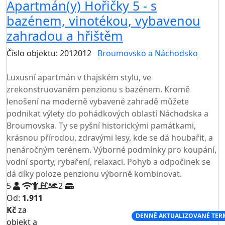
Apartmán(y) Hořičky 5 - s
bazénem, vinotékou, vybavenou
zahradou a hřištěm
Číslo objektu: 2012012
Broumovsko a Náchodsko
TOP HODNOCENÍ
Luxusní apartmán v thajském stylu, ve
zrekonstruovaném penzionu s bazénem. Kromě
lenošení na moderně vybavené zahradě můžete
podnikat výlety do pohádkových oblastí Náchodska a
Broumovska. Ty se pyšní historickými památkami,
krásnou přírodou, zdravými lesy, kde se dá houbařit, a
nenáročným terénem. Výborné podmínky pro koupání,
vodní sporty, rybaření, relaxaci. Pohyb a odpočinek se
dá díky poloze penzionu výborně kombinovat.
5
2
Od:
1.911
Kč
za
NEJNIŽŠÍ CENA NA TRHU
DENNĚ AKTUALIZOVANÉ TER
objekt a