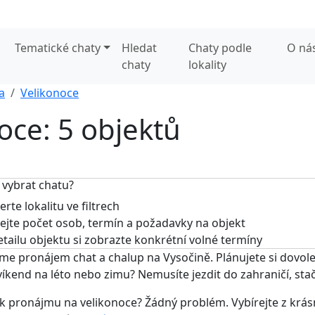
Tematické chaty
Hledat
Chaty podle
O ná
chaty
lokality
a
Velikonoce
oce: 5 objektů
 vybrat chatu?
rte lokalitu ve filtrech
jte počet osob, termín a požadavky na objekt
tailu objektu si zobrazte konkrétní volné termíny
me pronájem chat a chalup na Vysočině. Plánujete si dovole
víkend na léto nebo zimu? Nemusíte jezdit do zahraničí, stač
k pronájmu na velikonoce? Žádný problém. Vybírejte z krás