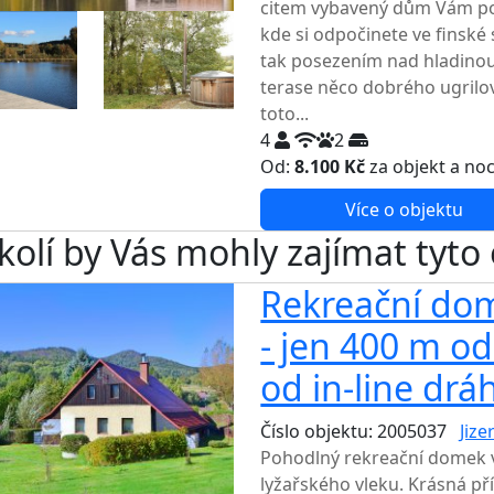
citem vybavený dům Vám pos
kde si odpočinete ve finské
tak posezením nad hladinou
terase něco dobrého ugrilov
toto...
4
2
Od:
8.100 Kč
za objekt a no
Více o objektu
kolí by Vás mohly zajímat tyto
Rekreační dom
- jen 400 m o
od in-line drá
Číslo objektu: 2005037
Jize
Pohodlný rekreační domek v
lyžařského vleku. Krásná pří