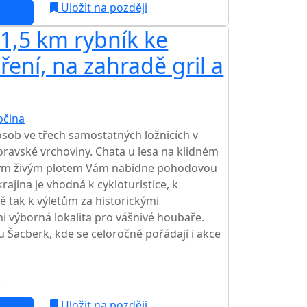
Uložit na později
 1,5 km rybník ke
ření, na zahradě gril a
očina
sob ve třech samostatných ložnicích v
avské vrchoviny. Chata u lesa na klidném
ým živým plotem Vám nabídne pohodovou
ajina je vhodná k cykloturistice, k
ě tak k výletům za historickými
i výborná lokalita pro vášnivé houbaře.
u Šacberk, kde se celoročně pořádají i akce
c
NEJNIŽŠÍ CENA NA TRHU
Uložit na později