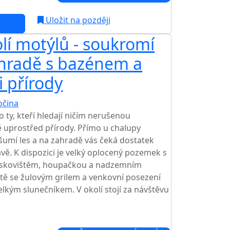
Uložit na později
lí motýlů - soukromí
ahradě s bazénem a
i přírody
očina
o ty, kteří hledají ničím nerušenou
 uprostřed přírody. Přímo u chalupy
 šumí les a na zahradě vás čeká dostatek
vě. K dispozici je velký oplocený pozemek s
 pískovištěm, houpačkou a nadzemním
tě se žulovým grilem a venkovní posezení
lkým slunečníkem. V okolí stojí za návštěvu