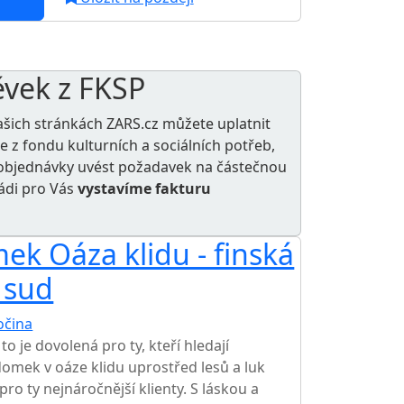
ěvek z FKSP
ašich stránkách ZARS.cz můžete uplatnit
le z
fondu kulturních a sociálních potřeb
,
e objednávky uvést požadavek na částečnou
rádi pro Vás
vystavíme fakturu
ek Oáza klidu - finská
 sud
očina
o je dovolená pro ty, kteří hledají
domek v oáze klidu uprostřed lesů a luk
pro ty nejnáročnější klienty. S láskou a