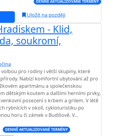
Í CENA NA TRHU
DENNĚ AKTUALIZOVANÉ TERMÍNY
Uložit na později
radiskem - Klid,
oda, soukromí,
očina
 volbou pro rodiny i větší skupiny, které
ci přírody. Nabízí komfortní ubytování až pro
2lůžkovém apartmánu a společenskou
em dětským koutem a dalšími herními prvky,
 venkovní posezení s krbem a grilem. V létě
ch rybnících v okolí, cykloturistiku po
enou horu či zámek v Budišově. V...
c
DENNĚ AKTUALIZOVANÉ TERMÍNY