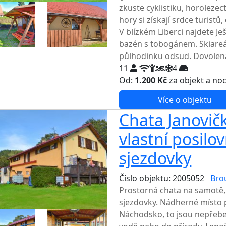
zkuste cyklistiku, horolezect
hory si získají srdce turistů
V blízkém Liberci najdete J
bazén s tobogánem. Skiareá
půlhodinku odsud. Dovolená
11
4
Od:
1.200 Kč
za objekt a no
Více o objektu
Chata Janovič
vlastní posilo
sjezdovky
Číslo objektu: 2005052
Bro
Prostorná chata na samotě,
sjezdovky. Nádherné místo 
Náchodsko, to jsou nepřebe