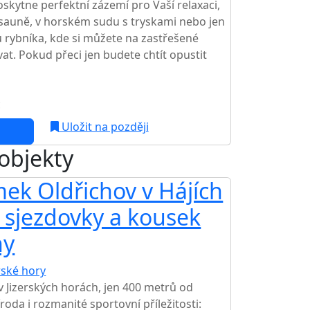
kytne perfektní zázemí pro Vaší relaxaci,
 sauně, v horském sudu s tryskami nebo jen
 rybníka, kde si můžete na zastřešené
at. Pokud přeci jen budete chtít opustit
c
NEJNIŽŠÍ CENA NA TRHU
Uložit na později
 objekty
ek Oldřichov v Hájích
d sjezdovky a kousek
hy
rské hory
 Jizerských horách, jen 400 metrů od
roda i rozmanité sportovní příležitosti: