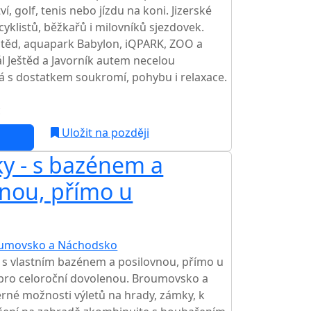
ví, golf, tenis nebo jízdu na koni. Jizerské
, cyklistů, běžkařů i milovníků sjezdovek.
eštěd, aquapark Babylon, iQPARK, ZOO a
l Ještěd a Javorník autem necelou
 s dostatkem soukromí, pohybu i relaxace.
c
NEJNIŽŠÍ CENA NA TRHU
Uložit na později
ky - s bazénem a
vnou, přímo u
umovsko a Náchodsko
TOP HODNOCENÍ
 s vlastním bazénem a posilovnou, přímo u
pro celoroční dovolenou. Broumovsko a
rné možnosti výletů na hrady, zámky, k