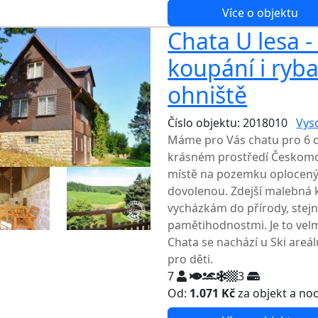
Více o objektu
Chata U lesa -
koupání i ryba
ohniště
Číslo objektu: 2018010
Vys
Máme pro Vás chatu pro 6 o
krásném prostředí Českomor
místě na pozemku oplocen
dovolenou. Zdejší malebná kr
vycházkám do přírody, stejn
pamětihodnostmi. Je to velm
Chata se nachází u Ski areál
pro děti.
7
3
Od:
1.071 Kč
za objekt a no