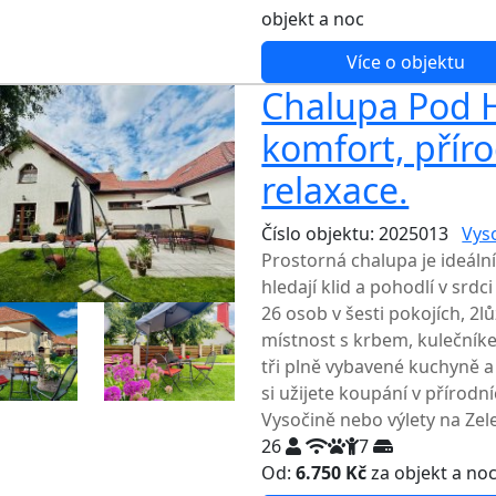
NEJNIŽŠ
objekt a noc
Více o objektu
Chalupa Pod H
komfort, přír
relaxace.
Číslo objektu: 2025013
Vys
Prostorná chalupa je ideální
hledají klid a pohodlí v srd
26 osob v šesti pokojích, 
místnost s krbem, kulečník
tři plně vybavené kuchyně a
si užijete koupání v přírodní
Vysočině nebo výlety na Zel
26
7
Od:
6.750 Kč
za objekt a no