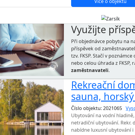
Více o objektu
Využijte přísp
Při objednávce pobytu na n
příspěvek od zaměstnavate
tzv. FKSP. Stačí v poznámc
nebo celou úhrada z FKSP, 
zaměstnavateli
.
Rekreační dom
sauna, horský
Číslo objektu: 2021065
Vys
Ubytování na vodní hladině, t
netradiční ubytování. Rekr. 
nabídne luxusní ubytování i 