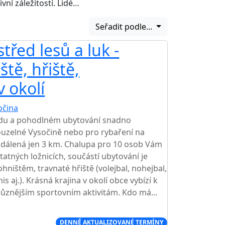
vní záležitostí. Lidé…
Seřadit podle...
řed lesů a luk -
ště, hřiště,
v okolí
očina
idu a pohodlném ubytování snadno
kouzelné Vysočině nebo pro rybaření na
vzdálená jen 3 km. Chalupa pro 10 osob Vám
atných ložnicích, součástí ubytování je
ohništěm, travnaté hřiště (volejbal, nohejbal,
is aj.). Krásná krajina v okolí obce vybízí k
ůznějším sportovním aktivitám. Kdo má...
Í CENA NA TRHU
DENNĚ AKTUALIZOVANÉ TERMÍNY