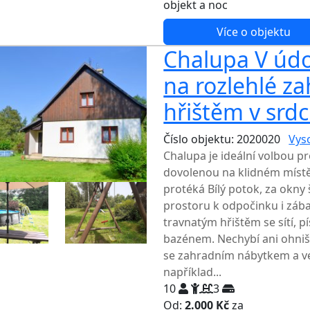
objekt a noc
Více o objektu
Chalupa V údo
na rozlehlé z
hřištěm v srdc
Číslo objektu: 2020020
Vys
Chalupa je ideální volbou pr
dovolenou na klidném místě
protéká Bílý potok, za okny
prostoru k odpočinku i zába
travnatým hřištěm se sítí,
bazénem. Nechybí ani ohniš
se zahradním nábytkem a ve
například...
10
3
Od:
2.000 Kč
za