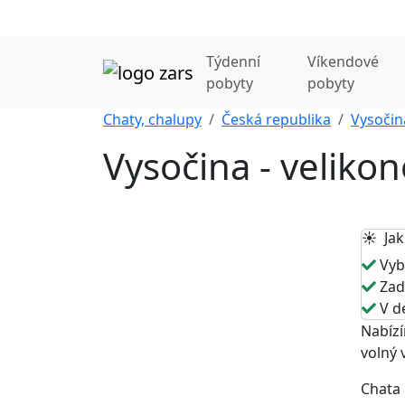
Týdenní
Víkendové
pobyty
pobyty
Chaty, chalupy
Česká republika
Vysočin
Vysočina - velikon
☀️ Jak
Vybe
Zade
V de
Nabízí
volný 
Chata 