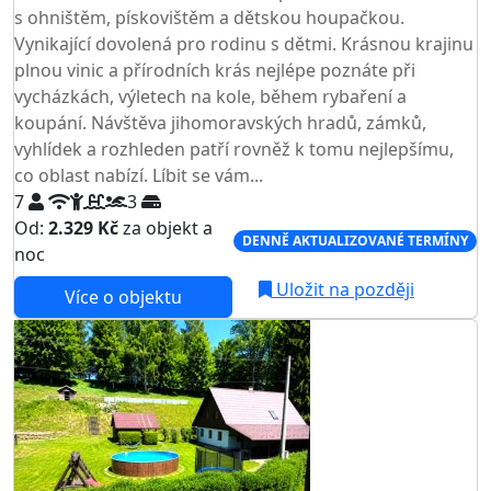
s ohništěm, pískovištěm a dětskou houpačkou.
Vynikající dovolená pro rodinu s dětmi. Krásnou krajinu
plnou vinic a přírodních krás nejlépe poznáte při
vycházkách, výletech na kole, během rybaření a
koupání. Návštěva jihomoravských hradů, zámků,
vyhlídek a rozhleden patří rovněž k tomu nejlepšímu,
co oblast nabízí. Líbit se vám...
7
3
Od:
2.329 Kč
za objekt a
DENNĚ AKTUALIZOVANÉ TERMÍNY
noc
Uložit na později
Více o objektu