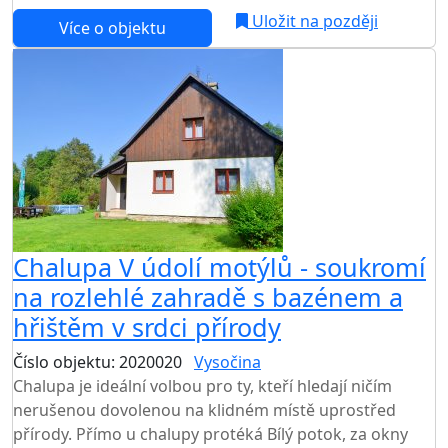
Uložit na později
Více o objektu
Chalupa V údolí motýlů - soukromí
na rozlehlé zahradě s bazénem a
hřištěm v srdci přírody
Číslo objektu: 2020020
Vysočina
Chalupa je ideální volbou pro ty, kteří hledají ničím
nerušenou dovolenou na klidném místě uprostřed
přírody. Přímo u chalupy protéká Bílý potok, za okny