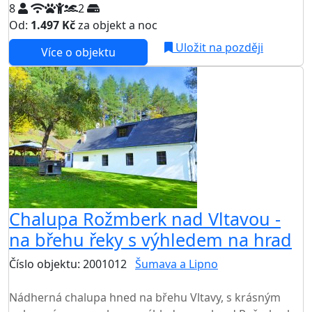
8
2
Od:
1.497 Kč
za objekt a noc
Uložit na později
Více o objektu
AKCE
Chalupa Rožmberk nad Vltavou -
na břehu řeky s výhledem na hrad
Číslo objektu: 2001012
Šumava a Lipno
TOP HODNOCENÍ
Nádherná chalupa hned na břehu Vltavy, s krásným