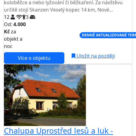
koloběžce a nebo lyžování či běžkaření. Za návštěvu
určitě stojí Skanzen Veselý kopec 14 km, Nové...
12
3
Od:
4.000
Kč
za
NEJNIŽŠÍ CENA NA TRHU
DENNĚ AKTUALIZOVANÉ TER
objekt a
noc
Uložit na později
Více o objektu
Chalupa Uprostřed lesů a luk -