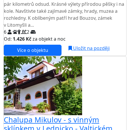
pár kilometrů odsud. Krásné výlety přírodou pěšky i na
kole. Navštivte také zajímavé zámky, hrady, muzea a
rozhledny. K oblíbeným patří hrad Bouzov, zámek
v Litomyšli a...
6
2
Od:
1.426 Kč
za objekt a noc
Uložit na později
Více o objektu
Chalupa Mikulov - s vinným
sklípkem v Lednicko - Valtickém