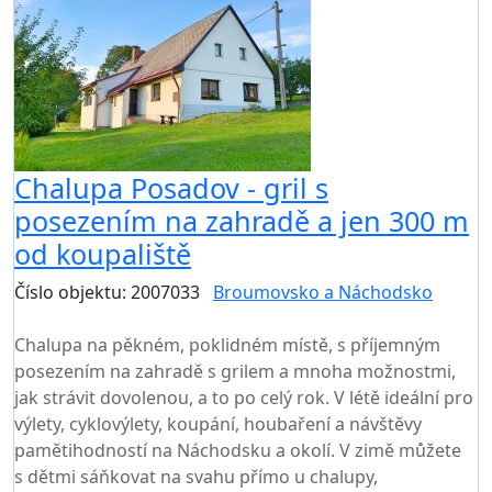
Chalupa Posadov - gril s
posezením na zahradě a jen 300 m
od koupaliště
Číslo objektu: 2007033
Broumovsko a Náchodsko
TOP HODNOCENÍ
Chalupa na pěkném, poklidném místě, s příjemným
posezením na zahradě s grilem a mnoha možnostmi,
jak strávit dovolenou, a to po celý rok. V létě ideální pro
výlety, cyklovýlety, koupání, houbaření a návštěvy
pamětihodností na Náchodsku a okolí. V zimě můžete
s dětmi sáňkovat na svahu přímo u chalupy,