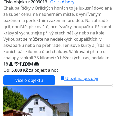
Číslo objektu: 2009013
Orlické hory
Chalupa Říčky v Orlických horách to je luxusní dovolená
za super cenu na nádherném místě, s vyhřívaným
bazénem a perfektním zázemím pro děti. Na zahradě
gril, ohniště, pískoviště, prolézačky, houpačka. Přírodní
krásy si vychutnejte při výletech pěšky nebo na kole.
Vykoupat se můžete na nedalekých koupalištích, v
akvaparku nebo na přehradě. Tenisové kurty a jízda na
koních pár kilometrů od chalupy. Sáňkování přímo u
chalupy, v okolí 35 kilometrů běžeckých tras, nedaleko...
18
4
Od:
5.000 Kč
za objekt a noc
NEJNIŽŠÍ CENA NA TRHU
Uložit na později
Více o objektu