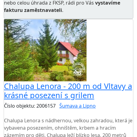
nebo celou úhrada z FKSP, rádi pro Vás
vystavíme
fakturu zaměstnavateli
.
Chalupa Lenora - 200 m od Vltavy a
krásné posezení s grilem
Číslo objektu: 2006157
Šumava a Lipno
TOP HODNOCENÍ
Chalupa Lenora s nádhernou, velkou zahradou, která je
vybavena posezením, ohništěm, krbem a hracím
zázemím pro děti. Chalupa leží blízko lesa, 200 metrů