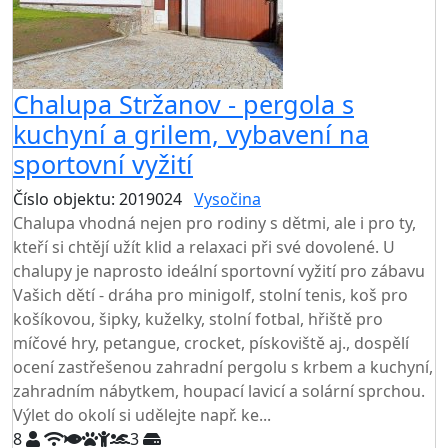
Chalupa Stržanov - pergola s
kuchyní a grilem, vybavení na
sportovní vyžití
Číslo objektu: 2019024
Vysočina
TOP HODNOCENÍ
Chalupa vhodná nejen pro rodiny s dětmi, ale i pro ty,
kteří si chtějí užít klid a relaxaci při své dovolené. U
chalupy je naprosto ideální sportovní vyžití pro zábavu
Vašich dětí - dráha pro minigolf, stolní tenis, koš pro
košíkovou, šipky, kuželky, stolní fotbal, hřiště pro
míčové hry, petangue, crocket, pískoviště aj., dospělí
ocení zastřešenou zahradní pergolu s krbem a kuchyní,
zahradním nábytkem, houpací lavicí a solární sprchou.
Výlet do okolí si udělejte např. ke...
8
3