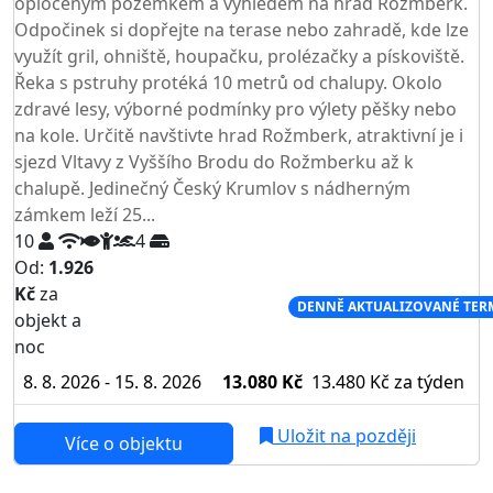
oploceným pozemkem a výhledem na hrad Rožmberk.
Odpočinek si dopřejte na terase nebo zahradě, kde lze
využít gril, ohniště, houpačku, prolézačky a pískoviště.
Řeka s pstruhy protéká 10 metrů od chalupy. Okolo
zdravé lesy, výborné podmínky pro výlety pěšky nebo
na kole. Určitě navštivte hrad Rožmberk, atraktivní je i
sjezd Vltavy z Vyššího Brodu do Rožmberku až k
chalupě. Jedinečný Český Krumlov s nádherným
zámkem leží 25...
10
4
Od:
1.926
Kč
za
NEJNIŽŠÍ CENA NA TRHU
DENNĚ AKTUALIZOVANÉ TER
objekt a
noc
8. 8. 2026 - 15. 8. 2026
13.080 Kč
13.480 Kč
za týden
Uložit na později
Více o objektu