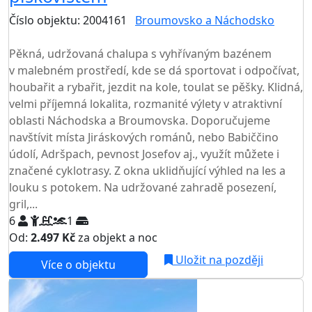
Číslo objektu: 2004161
Broumovsko a Náchodsko
TOP HODNOCENÍ
Pěkná, udržovaná chalupa s vyhřívaným bazénem
v malebném prostředí, kde se dá sportovat i odpočívat,
houbařit a rybařit, jezdit na kole, toulat se pěšky. Klidná,
velmi příjemná lokalita, rozmanité výlety v atraktivní
oblasti Náchodska a Broumovska. Doporučujeme
navštívit místa Jiráskových románů, nebo Babiččino
údolí, Adršpach, pevnost Josefov aj., využít můžete i
značené cyklotrasy. Z okna uklidňující výhled na les a
louku s potokem. Na udržované zahradě posezení,
gril,...
6
1
Od:
2.497 Kč
za objekt a noc
Uložit na později
Více o objektu