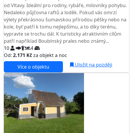
od Vltavy. Ideální pro rodiny, rybáře, milovníky pohybu.
Nedaleko půjčovna raftů a loděk. Pokud vás omrzí
výlety překrásnou šumavskou přírodou pěšky nebo na
kole, byť patří k tomu nejlepšímu, a to díky terénu,
vypravte se trochu dál. K turisticky atraktivním cílům
patří například Boubínský prales nebo známý...
10
4
Od:
2.171 Kč
za objekt a noc
NEJNIŽŠÍ CENA NA TRHU
Uložit na později
Více o objektu