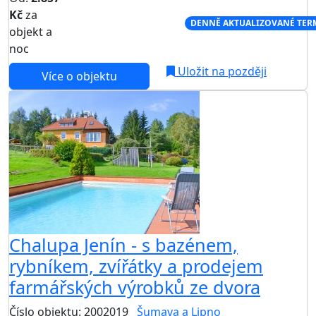
Kč
za
NEJNIŽŠÍ CENA NA TRHU
DENNĚ AKTUALIZOVANÉ TER
objekt a
noc
Uložit na později
Více o objektu
Chalupa Jenín - s bazénem,
rybníkem, zvířátky a prodejem
farmářských výrobků ze dvora
Číslo objektu: 2002019
Šumava a Lipno