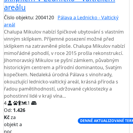
areálu
Číslo objektu: 2004120
Pálava a Lednicko - Valtický
areál
TOP HODNOCENÍ
Chalupa Mikulov nabízí špičkové ubytování s vlastním
vinným sklípkem. Příjemné posezení možné před
sklípkem na zatravněné ploše. Chalupa Mikulov nabízí
mimořádné pohodlí, v roce 2015 prošla rekonstrukcí.
Jihomoravský Mikulov se pyšní zámkem, půvabným
historickým centrem a přírodní dominantou, Svatým
kopečkem. Nedaleká úrodná Pálava s vinohrady,
okouzlující lednicko-valtický areál, krásná příroda s
řadou pamětihodností, udržované cyklostezky a
pohostinní lidé v kraji vína...
4
1
Od:
1.426
Kč
za
NEJNIŽŠÍ CENA NA TRHU
DENNĚ AKTUALIZOVANÉ TER
objekt a
noc