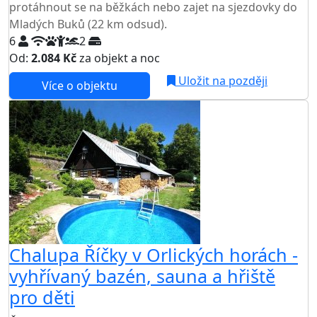
protáhnout se na běžkách nebo zajet na sjezdovky do
Mladých Buků (22 km odsud).
6
2
Od:
2.084 Kč
za objekt a noc
Uložit na později
Více o objektu
Chalupa Říčky v Orlických horách -
vyhřívaný bazén, sauna a hřiště
pro děti