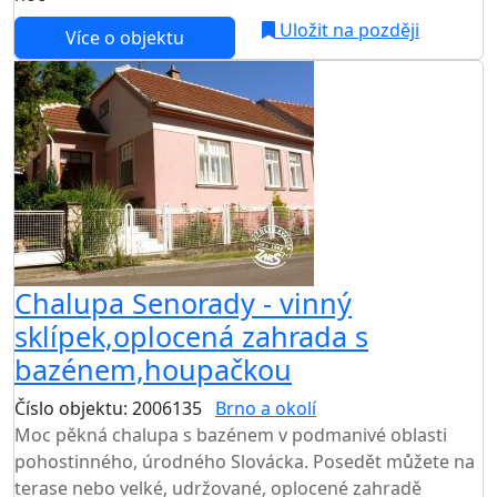
Uložit na později
Více o objektu
Chalupa Senorady - vinný
sklípek,oplocená zahrada s
bazénem,houpačkou
Číslo objektu: 2006135
Brno a okolí
TOP HODNOCENÍ
Moc pěkná chalupa s bazénem v podmanivé oblasti
pohostinného, úrodného Slovácka. Posedět můžete na
terase nebo velké, udržované, oplocené zahradě