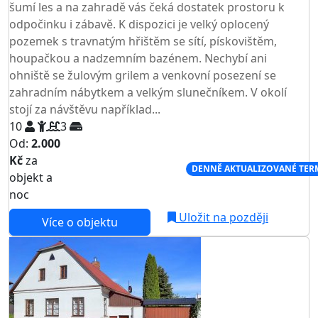
šumí les a na zahradě vás čeká dostatek prostoru k
odpočinku i zábavě. K dispozici je velký oplocený
pozemek s travnatým hřištěm se sítí, pískovištěm,
houpačkou a nadzemním bazénem. Nechybí ani
ohniště se žulovým grilem a venkovní posezení se
zahradním nábytkem a velkým slunečníkem. V okolí
stojí za návštěvu například...
10
3
Od:
2.000
Kč
za
NEJNIŽŠÍ CENA NA TRHU
DENNĚ AKTUALIZOVANÉ TER
objekt a
noc
Uložit na později
Více o objektu
AKCE