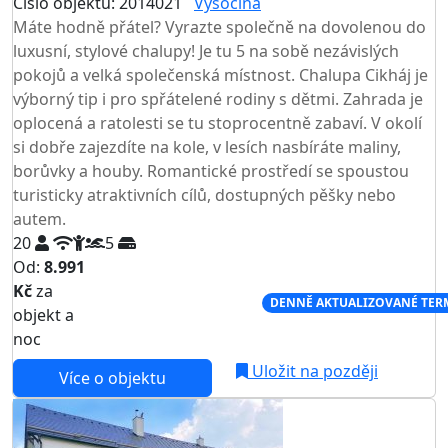
Číslo objektu: 2014021
Vysočina
Máte hodně přátel? Vyrazte společně na dovolenou do
luxusní, stylové chalupy! Je tu 5 na sobě nezávislých
pokojů a velká společenská místnost. Chalupa Cikháj je
výborný tip i pro spřátelené rodiny s dětmi. Zahrada je
oplocená a ratolesti se tu stoprocentně zabaví. V okolí
si dobře zajezdíte na kole, v lesích nasbíráte maliny,
borůvky a houby. Romantické prostředí se spoustou
turisticky atraktivních cílů, dostupných pěšky nebo
autem.
20
5
Od:
8.991
Kč
za
NEJNIŽŠÍ CENA NA TRHU
DENNĚ AKTUALIZOVANÉ TER
objekt a
noc
Uložit na později
Více o objektu