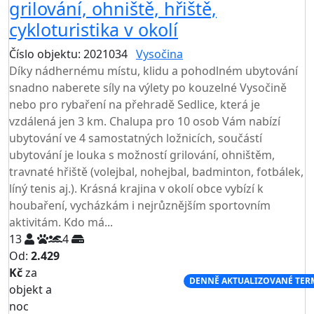
grilování, ohniště, hřiště,
cykloturistika v okolí
Číslo objektu: 2021034
Vysočina
Díky nádhernému místu, klidu a pohodlném ubytování
snadno naberete síly na výlety po kouzelné Vysočině
nebo pro rybaření na přehradě Sedlice, která je
vzdálená jen 3 km. Chalupa pro 10 osob Vám nabízí
ubytování ve 4 samostatných ložnicích, součástí
ubytování je louka s možností grilování, ohništěm,
travnaté hřiště (volejbal, nohejbal, badminton, fotbálek,
líný tenis aj.). Krásná krajina v okolí obce vybízí k
houbaření, vycházkám i nejrůznějším sportovním
aktivitám. Kdo má...
13
4
Od:
2.429
Kč
za
NEJNIŽŠÍ CENA NA TRHU
DENNĚ AKTUALIZOVANÉ TER
objekt a
noc