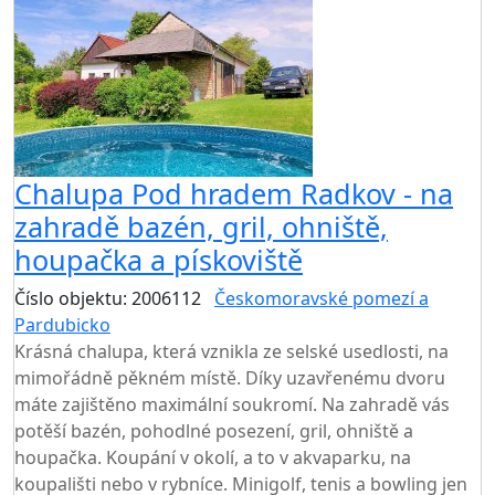
Chalupa Pod hradem Radkov - na
zahradě bazén, gril, ohniště,
houpačka a pískoviště
Číslo objektu: 2006112
Českomoravské pomezí a
Pardubicko
TOP HODNOCENÍ
Krásná chalupa, která vznikla ze selské usedlosti, na
mimořádně pěkném místě. Díky uzavřenému dvoru
máte zajištěno maximální soukromí. Na zahradě vás
potěší bazén, pohodlné posezení, gril, ohniště a
houpačka. Koupání v okolí, a to v akvaparku, na
koupališti nebo v rybníce. Minigolf, tenis a bowling jen