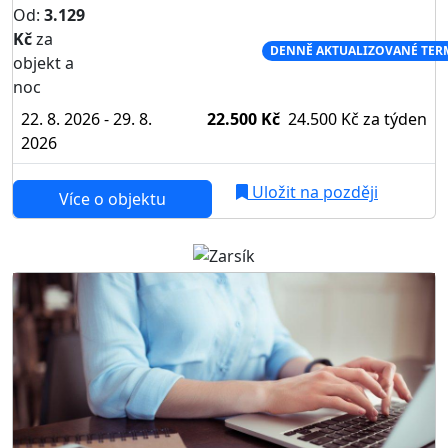
Od:
3.129
Kč
za
NEJNIŽŠÍ CENA NA TRHU
DENNĚ AKTUALIZOVANÉ TER
objekt a
noc
22. 8. 2026 - 29. 8.
22.500 Kč
24.500 Kč
za týden
2026
Uložit na později
Více o objektu