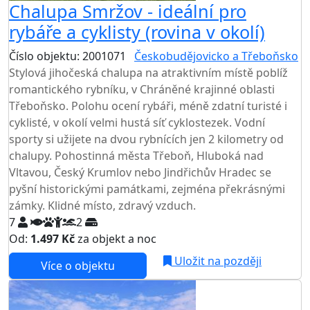
Chalupa Smržov - ideální pro
rybáře a cyklisty (rovina v okolí)
Číslo objektu: 2001071
Českobudějovicko a Třeboňsko
Stylová jihočeská chalupa na atraktivním místě poblíž
romantického rybníku, v Chráněné krajinné oblasti
Třeboňsko. Polohu ocení rybáři, méně zdatní turisté i
cyklisté, v okolí velmi hustá síť cyklostezek. Vodní
sporty si užijete na dvou rybnících jen 2 kilometry od
chalupy. Pohostinná města Třeboň, Hluboká nad
Vltavou, Český Krumlov nebo Jindřichův Hradec se
pyšní historickými památkami, zejména překrásnými
zámky. Klidné místo, zdravý vzduch.
7
2
Od:
1.497 Kč
za objekt a noc
Uložit na později
Více o objektu