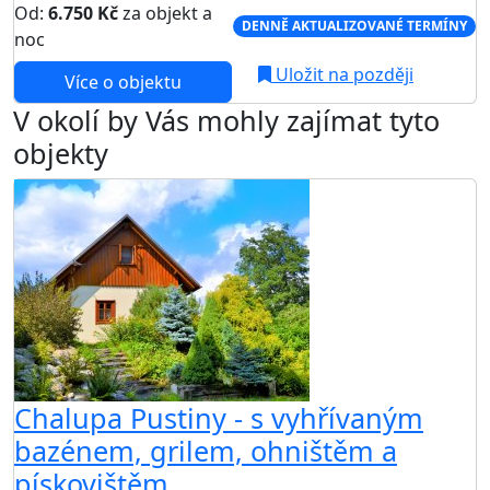
Od:
6.750 Kč
za objekt a
DENNĚ AKTUALIZOVANÉ TERMÍNY
noc
Uložit na později
Více o objektu
V okolí by Vás mohly zajímat tyto
objekty
Chalupa Pustiny - s vyhřívaným
bazénem, grilem, ohništěm a
pískovištěm