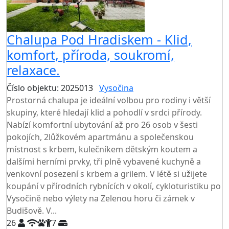
Chalupa Pod Hradiskem - Klid,
komfort, příroda, soukromí,
relaxace.
Číslo objektu: 2025013
Vysočina
Prostorná chalupa je ideální volbou pro rodiny i větší
skupiny, které hledají klid a pohodlí v srdci přírody.
Nabízí komfortní ubytování až pro 26 osob v šesti
pokojích, 2lůžkovém apartmánu a společenskou
místnost s krbem, kulečníkem dětským koutem a
dalšími herními prvky, tři plně vybavené kuchyně a
venkovní posezení s krbem a grilem. V létě si užijete
koupání v přírodních rybnících v okolí, cykloturistiku po
Vysočině nebo výlety na Zelenou horu či zámek v
Budišově. V...
26
7