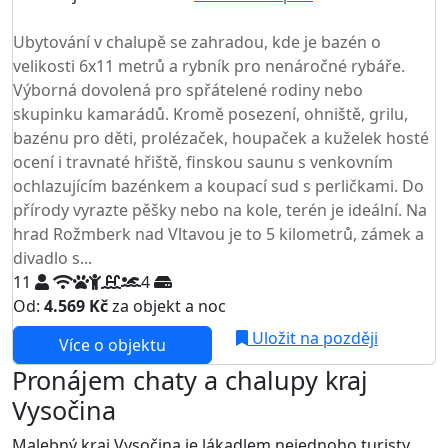
TOP HODNOCENÍ
Ubytování v chalupě se zahradou, kde je bazén o
velikosti 6x11 metrů a rybník pro nenáročné rybáře.
Výborná dovolená pro spřátelené rodiny nebo
skupinku kamarádů. Kromě posezení, ohniště, grilu,
bazénu pro děti, prolézaček, houpaček a kuželek hosté
ocení i travnaté hřiště, finskou saunu s venkovním
ochlazujícím bazénkem a koupací sud s perličkami. Do
přírody vyrazte pěšky nebo na kole, terén je ideální. Na
hrad Rožmberk nad Vltavou je to 5 kilometrů, zámek a
divadlo s...
11
4
Od:
4.569 Kč
za objekt a noc
Uložit na později
Více o objektu
Pronájem chaty a chalupy kraj
Vysočina
Malebný kraj Vysočina je lákadlem nejednoho turisty.