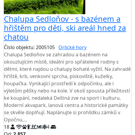
Chalupa Sedloňov - s bazénem a
hřištěm pro děti, ski areál hned za
chatou
Číslo objektu: 2005105
Orlické hory
TOP HODNOCENÍ
Chalupa Sedloňov se zahradou a bazénem na
okouzlujícím místě, ideální pro spřátelené rodiny s
dětmi, které najdou u chalupy bohaté vyžití. Na zahradě
hřiště, krb, venkovní sprcha, pískoviště, kuželky,
houpačka. Vynikající prostředí k odpočinku, ale i
výletům pěšky nebo na kole. V okolí spousta příležitostí
ke koupání, nedaleká Deštná zve na sport i kulturu.
Moderní akvapark, lanová centra a historické památky
se skvěle doplňují. Naplánujte si prohlídku zámků v
Opočnu,...
18
4
Od:
2.857