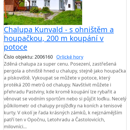
Chalupa Kunvald - s ohništěm a
houpačkou, 200 m koupání v
potoce
Číslo objektu: 2006160
Orlické hory
TOP HODNOCENÍ
Zděná chalupa za super cenu. Posezení, zastřešená
pergola a ohniště hned u chalupy, stejně jako houpačka
a pískoviště. Vykoupat se můžete v potoce, který
protéká 200 metrů od chalupy. Navštívit můžete i
přehradu Pastviny, kde kromě koupání lze rybařit a
věnovat se vodním sportům nebo si půjčit loďku. Necelý
půlkilometr od chalupy projížďky na koních a tenisové
kurty. V okolí je řada krásných zámků, k nejznámějším
patří ten v Opočnu, Letohradu a Častolovicích,
milovníci...