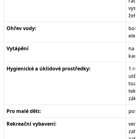
rádi
vysa
žehl
Ohřev vody:
boil
elek
Vytápění
na p
kac
Hygienické a úklidové prostředky:
1 ru
utěr
toal
teku
zákl
Pro malé děti:
post
Rekreační vybavení:
venk
zahr
zahr