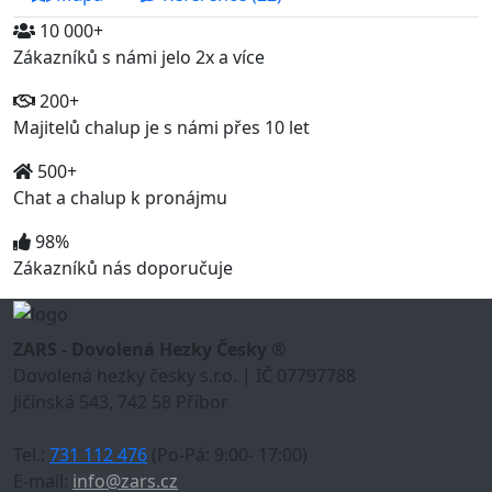
10 000+
Zákazníků s námi jelo 2x a více
200+
Majitelů chalup je s námi přes 10 let
500+
Chat a chalup k pronájmu
98%
Zákazníků nás doporučuje
ZARS - Dovolená Hezky Česky ®
Dovolená hezky česky s.r.o. | IČ 07797788
Jičínská 543, 742 58 Příbor
Tel.:
731 112 476
(Po-Pá: 9:00- 17:00)
E-mail:
info@zars.cz