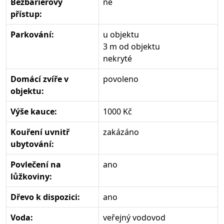
Bezbariérový
ne
přístup:
Parkování:
u objektu
3 m od objektu
nekryté
Domácí zvíře v
povoleno
objektu:
Výše kauce:
1000 Kč
Kouření uvnitř
zakázáno
ubytování:
Povlečení na
ano
lůžkoviny:
Dřevo k dispozici:
ano
Voda:
veřejný vodovod