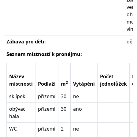
venk
ohni
možn
vinn
Zábava pro děti:
děts
Seznam místností k pronájmu:
Název
Počet
P
2
místnosti
Podlaží
m
Vytápění
jednolůžek
d
sklípek
přízemí
30
ne
obývací
přízemí
30
ano
hala
WC
přízemí
2
ne