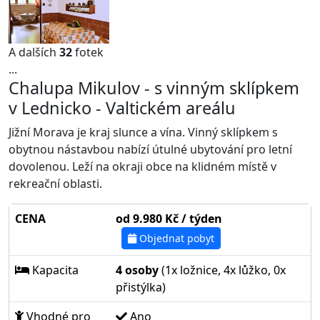
A dalších
32
fotek
...
Chalupa Mikulov - s vinným sklípkem
v Lednicko - Valtickém areálu
Jižní Morava je kraj slunce a vína. Vinný sklípkem s
obytnou nástavbou nabízí útulné ubytování pro letní
dovolenou. Leží na okraji obce na klidném místě v
rekreační oblasti.
CENA
od 9.980 Kč / týden
Objednat pobyt
Kapacita
4 osoby
(1x ložnice, 4x lůžko, 0x
přistýlka)
Vhodné pro
Ano