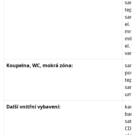
sam
tepl
samo
el. 
mraz
mikr
el. 
varn
Koupelna, WC, mokrá zóna:
sam
pouz
tepl
samo
umyv
Další vnitřní vybavení:
kach
bare
sate
CD 