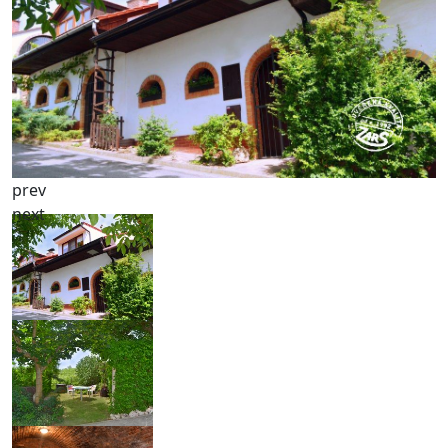
prev
next