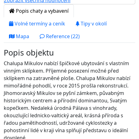
Zobrazit všechna hodnocení
Popis chaty a vybavení
Volné termíny a ceník
Tipy v okolí
Mapa
Reference (22)
Popis objektu
Chalupa Mikulov nabízí špičkové ubytování s vlastním
vinným sklípkem. Příjemné posezení možné před
sklípkem na zatravněné ploše. Chalupa Mikulov nabízí
mimořádné pohodlí, v roce 2015 prošla rekonstrukcí.
Jihomoravský Mikulov se pyšní zámkem, půvabným
historickým centrem a přírodní dominantou, Svatým
kopečkem. Nedaleká úrodná Pálava s vinohrady,
okouzlující lednicko-valtický areál, krásná příroda s
řadou pamětihodností, udržované cyklostezky a
pohostinní lidé v kraji vína splňují představu o ideální
dovolené.