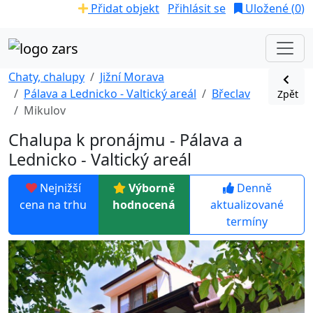
Přidat objekt
Přihlásit se
Uložené (
0
)
Chaty, chalupy
Jižní Morava
Pálava a Lednicko - Valtický areál
Břeclav
Zpět
Mikulov
Chalupa k pronájmu - Pálava a
Lednicko - Valtický areál
Nejnižší
Výborně
Denně
cena na trhu
hodnocená
aktualizované
termíny