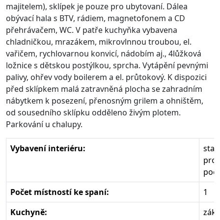
majitelem), sklípek je pouze pro ubytovaní. Dálea
obývací hala s BTV, rádiem, magnetofonem a CD
přehrávačem, WC. V patře kuchyňka vybavena
chladničkou, mrazákem, mikrovlnnou troubou, el.
vařičem, rychlovarnou konvicí, nádobím aj., 4lůžková
ložnice s dětskou postýlkou, sprcha. Vytápění pevnými
palivy, ohřev vody boilerem a el. průtokový. K dispozici
před sklípkem malá zatravněná plocha se zahradním
nábytkem k posezení, přenosným grilem a ohništěm,
od sousedního sklípku odděleno živým plotem.
Parkování u chalupy.
Vybavení interiéru:
star
pro
poče
Počet místností ke spaní:
1
Kuchyně:
zákl