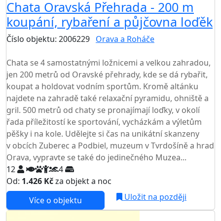
Chata Oravská Přehrada - 200 m
koupání, rybaření a půjčovna loďěk
Číslo objektu: 2006229
Orava a Roháče
TOP HODNOCENÍ
Chata se 4 samostatnými ložnicemi a velkou zahradou,
jen 200 metrů od Oravské přehrady, kde se dá rybařit,
koupat a holdovat vodním sportům. Kromě altánku
najdete na zahradě také relaxační pyramidu, ohniště a
gril. 500 metrů od chaty se pronajímají loďky, v okolí
řada příležitostí ke sportování, vycházkám a výletům
pěšky i na kole. Udělejte si čas na unikátní skanzeny
v obcích Zuberec a Podbiel, muzeum v Tvrdošíně a hrad
Orava, vypravte se také do jedinečného Muzea...
12
4
Od:
1.426 Kč
za objekt a noc
Uložit na později
Více o objektu