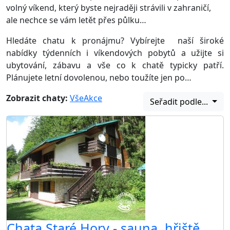
volný víkend, který byste nejraději strávili v zahraničí,
ale nechce se vám letět přes půlku…
Hledáte chatu k pronájmu? Vybírejte naší široké
nabídky týdenních i víkendových pobytů a užijte si
ubytování, zábavu a vše co k chatě typicky patří.
Plánujete letní dovolenou, nebo toužíte jen po…
Zobrazit chaty:
Vše
Akce
Seřadit podle...
Chata Staré Hory - sauna, hřiště,