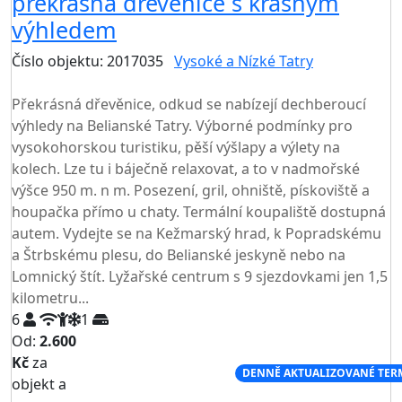
překrásná dřevěnice s krásným
výhledem
Číslo objektu: 2017035
Vysoké a Nízké Tatry
TOP HODNOCENÍ
Překrásná dřevěnice, odkud se nabízejí dechberoucí
výhledy na Belianské Tatry. Výborné podmínky pro
vysokohorskou turistiku, pěší výšlapy a výlety na
kolech. Lze tu i báječně relaxovat, a to v nadmořské
výšce 950 m. n m. Posezení, gril, ohniště, pískoviště a
houpačka přímo u chaty. Termální koupaliště dostupná
autem. Vydejte se na Kežmarský hrad, k Popradskému
a Štrbskému plesu, do Belianské jeskyně nebo na
Lomnický štít. Lyžařské centrum s 9 sjezdovkami jen 1,5
kilometru...
6
1
Od:
2.600
Kč
za
NEJNIŽŠÍ CENA NA TRHU
DENNĚ AKTUALIZOVANÉ TER
objekt a