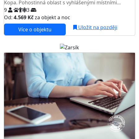
Kopa. Pohostinná oblast s vyhlášenými místními...
9
3
Od:
4.569 Kč
za objekt a noc
Uložit na později
Více o objektu