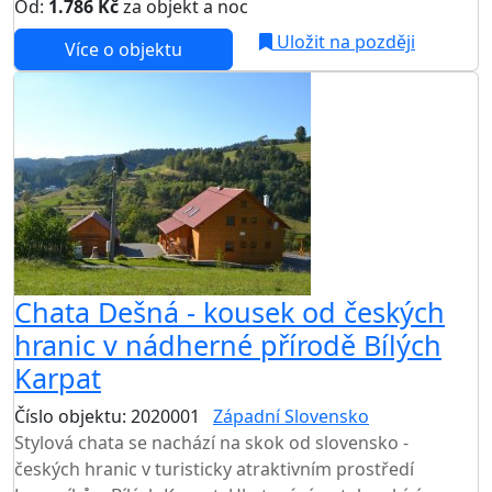
Od:
1.786 Kč
za objekt a noc
NEJNIŽŠÍ CENA NA TRHU
Uložit na později
Více o objektu
Chata Dešná - kousek od českých
hranic v nádherné přírodě Bílých
Karpat
Číslo objektu: 2020001
Západní Slovensko
Stylová chata se nachází na skok od slovensko -
českých hranic v turisticky atraktivním prostředí