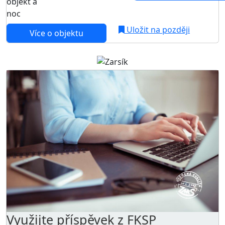
objekt a
noc
Uložit na později
Více o objektu
Využijte příspěvek z FKSP