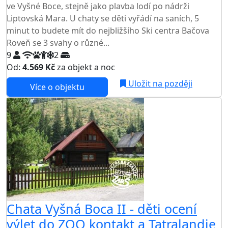
ve Vyšné Boce, stejně jako plavba lodí po nádrži
Liptovská Mara. U chaty se děti vyřádí na saních, 5
minut to budete mít do nejbližšího Ski centra Bačova
Roveň se 3 svahy o různé...
9
2
Od:
4.569 Kč
za objekt a noc
Uložit na později
Více o objektu
Chata Vyšná Boca II - děti ocení
výlet do ZOO kontakt a Tatralandie