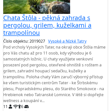
Chata Štôla - pěkná zahrada s
pergolou, grilem, kuželkami a
trampolínou
Číslo objektu: 2019027
Vysoké a Nízké Tatry
Pod vrcholy Vysokých Tater, na okraji obce Štôla máme
pro Vás chatu až pro 11 osob, kdy výhodou je 6
samostatných ložnic. U chaty využijete venkovní
posezení pod pergolou, otevřené ohniště s roštem a
grilem, zahradní houpací sedačku, kuželky a
trampolínu. Poloha chaty Vám zaručí výborný přístup
ke všem turistickým centrům Tater - ke Štrbskému
plesu, Popradskému plesu, do Starého Smokovce - na
Hrebienok nebo Tatranské Lomnice. V létě si dopřejte
wellness a koupání v...
11
6