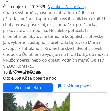
Číslo objektu: 2017029
Vysoké a Nízké Tatry
Chata s výborně vybavenou zahradou, nádherná
příroda, možnosti sportovního vyžití v blízkém okolí. U
chaty terasa, posezení, gril, houpačka, prolézačka,
pískoviště a trampolína. Nedaleko potůček,15
kilometrů od ubytování termální koupaliště Liptovský
Ján, výborně dostupná je přehrada Liptovská Mara i
akvapark Tatralandia. Kromě horských dvoutisícovek
Chopok a Ďumbier se vydejte i na hrad Lúčky, do muzea
v Ružomberku nebo do oblasti Vodních mlýnů Oblazy.
V ZOO Kontakt...
10
2
Od:
4.569 Kč
za objekt a noc
Uložit na později
Více o objektu