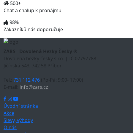
500+
Chat a chalup k pronájmu
98%
Zákazníků nás doporučuje
ZARS - Dovolená Hezky Česky ®
Dovolená hezky česky s.r.o. | IČ 07797788
Jičínská 543, 742 58 Příbor
Tel.:
731 112 476
(Po-Pá: 9:00- 17:00)
E-mail:
info@zars.cz
Úvodní stránka
Akce
Slevy, výhody
O nás