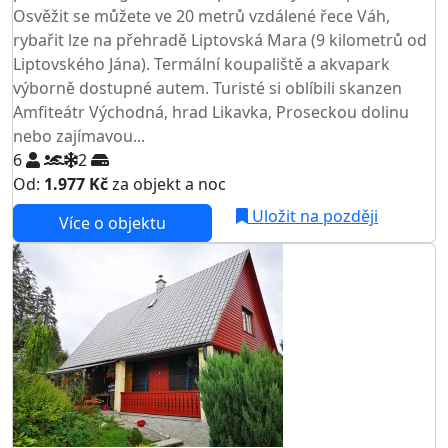
Osvěžit se můžete ve 20 metrů vzdálené řece Váh,
rybařit lze na přehradě Liptovská Mara (9 kilometrů od
Liptovského Jána). Termální koupaliště a akvapark
výborně dostupné autem. Turisté si oblíbili skanzen
Amfiteátr Východná, hrad Likavka, Proseckou dolinu
nebo zajímavou...
6
2
Od:
1.977 Kč
za objekt a noc
Uložit na později
Více o objektu