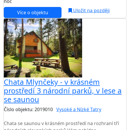
noc
Uložit na později
Více o objektu
Chata Mlynčeky - v krásném
prostředí 3 národní parků, v lese a
se saunou
Číslo objektu: 2019010
Vysoké a Nízké Tatry
TOP HODNOCENÍ
Chata se saunou v krásném prostředí na rozhraní tří