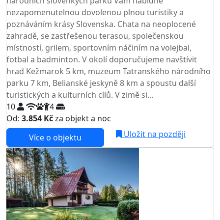
národních slovenkých parků Vám nabídne
nezapomenutelnou dovolenou plnou turistiky a
poznáváním krásy Slovenska. Chata na neoplocené
zahradě, se zastřešenou terasou, společenskou
místností, grilem, sportovním náčiním na volejbal,
fotbal a badminton. V okolí doporučujeme navštívit
hrad Kežmarok 5 km, muzeum Tatranského národního
parku 7 km, Belianské jeskyně 8 km a spoustu další
turistických a kulturních cílů. V zimě si...
10
4
Od:
3.854 Kč
za objekt a noc
Uložit na později
Více o objektu