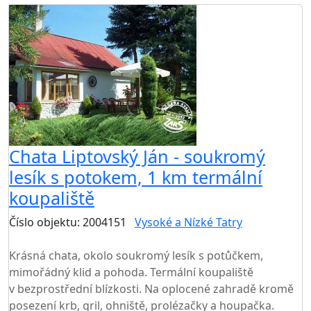
Chata Liptovský Ján - soukromý
lesík s potokem, 1 km termální
koupaliště
Číslo objektu: 2004151
Vysoké a Nízké Tatry
TOP HODNOCENÍ
Krásná chata, okolo soukromý lesík s potůčkem,
mimořádný klid a pohoda. Termální koupaliště
v bezprostřední blízkosti. Na oplocené zahradě kromě
posezení krb, gril, ohniště, prolézačky a houpačka.