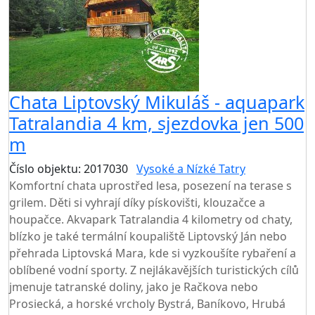
Chata Liptovský Mikuláš - aquapark
Tatralandia 4 km, sjezdovka jen 500
m
Číslo objektu: 2017030
Vysoké a Nízké Tatry
Komfortní chata uprostřed lesa, posezení na terase s
grilem. Děti si vyhrají díky pískovišti, klouzačce a
houpačce. Akvapark Tatralandia 4 kilometry od chaty,
blízko je také termální koupaliště Liptovský Ján nebo
přehrada Liptovská Mara, kde si vyzkoušíte rybaření a
oblíbené vodní sporty. Z nejlákavějších turistických cílů
jmenuje tatranské doliny, jako je Račkova nebo
Prosiecká, a horské vrcholy Bystrá, Baníkovo, Hrubá