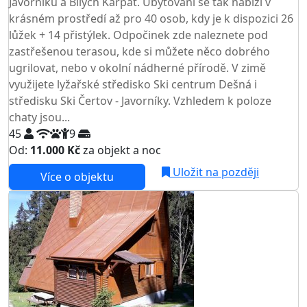
Javorníků a Bílých Karpat. Ubytování se tak nabízí v
krásném prostředí až pro 40 osob, kdy je k dispozici 26
lůžek + 14 přistýlek. Odpočinek zde naleznete pod
zastřešenou terasou, kde si můžete něco dobrého
ugrilovat, nebo v okolní nádherné přírodě. V zimě
využijete lyžařské středisko Ski centrum Dešná i
středisku Ski Čertov - Javorníky. Vzhledem k poloze
chaty jsou...
45
9
Od:
11.000 Kč
za objekt a noc
Uložit na později
Více o objektu