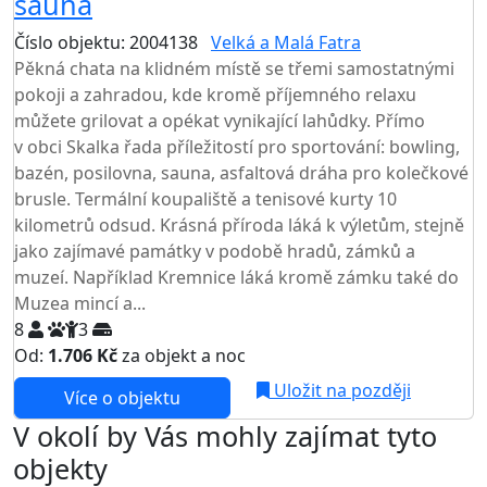
sauna
Číslo objektu: 2004138
Velká a Malá Fatra
Pěkná chata na klidném místě se třemi samostatnými
pokoji a zahradou, kde kromě příjemného relaxu
můžete grilovat a opékat vynikající lahůdky. Přímo
v obci Skalka řada příležitostí pro sportování: bowling,
bazén, posilovna, sauna, asfaltová dráha pro kolečkové
brusle. Termální koupaliště a tenisové kurty 10
kilometrů odsud. Krásná příroda láká k výletům, stejně
jako zajímavé památky v podobě hradů, zámků a
muzeí. Například Kremnice láká kromě zámku také do
Muzea mincí a...
8
3
Od:
1.706 Kč
za objekt a noc
Uložit na později
Více o objektu
V okolí by Vás mohly zajímat tyto
objekty