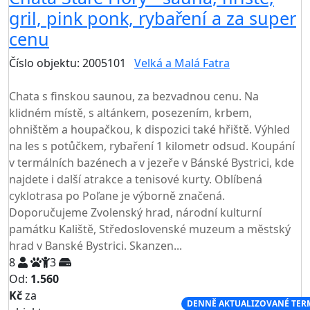
gril, pink ponk, rybaření a za super
cenu
Číslo objektu: 2005101
Velká a Malá Fatra
TOP HODNOCENÍ
Chata s finskou saunou, za bezvadnou cenu. Na
klidném místě, s altánkem, posezením, krbem,
ohništěm a houpačkou, k dispozici také hřiště. Výhled
na les s potůčkem, rybaření 1 kilometr odsud. Koupání
v termálních bazénech a v jezeře v Bánské Bystrici, kde
najdete i další atrakce a tenisové kurty. Oblíbená
cyklotrasa po Poľane je výborně značená.
Doporučujeme Zvolenský hrad, národní kulturní
památku Kaliště, Středoslovenské muzeum a městský
hrad v Banské Bystrici. Skanzen...
8
3
Od:
1.560
Kč
za
NEJNIŽŠÍ CENA NA TRHU
DENNĚ AKTUALIZOVANÉ TER