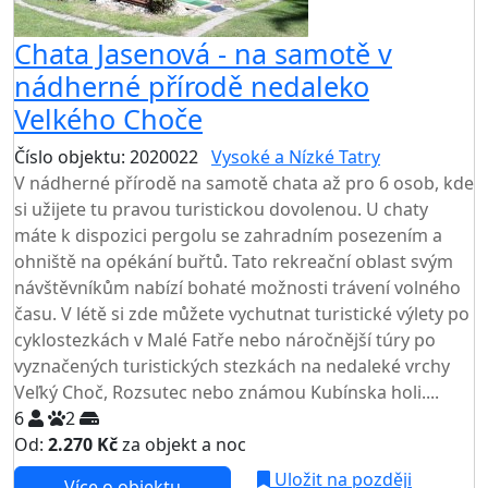
Chata Jasenová - na samotě v
nádherné přírodě nedaleko
Velkého Choče
Číslo objektu: 2020022
Vysoké a Nízké Tatry
V nádherné přírodě na samotě chata až pro 6 osob, kde
si užijete tu pravou turistickou dovolenou. U chaty
máte k dispozici pergolu se zahradním posezením a
ohniště na opékání buřtů. Tato rekreační oblast svým
návštěvníkům nabízí bohaté možnosti trávení volného
času. V létě si zde můžete vychutnat turistické výlety po
cyklostezkách v Malé Fatře nebo náročnější túry po
vyznačených turistických stezkách na nedaleké vrchy
Veľký Choč, Rozsutec nebo známou Kubínska holi....
6
2
Od:
2.270 Kč
za objekt a noc
Uložit na později
Více o objektu