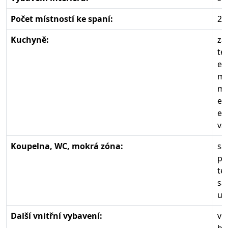
Počet místností ke spaní:
2
Kuchyně:
zá
te
el
mr
mi
el
el
va
Koupelna, WC, mokrá zóna:
sa
po
te
sa
um
Další vnitřní vybavení:
vn