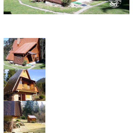
prev
next