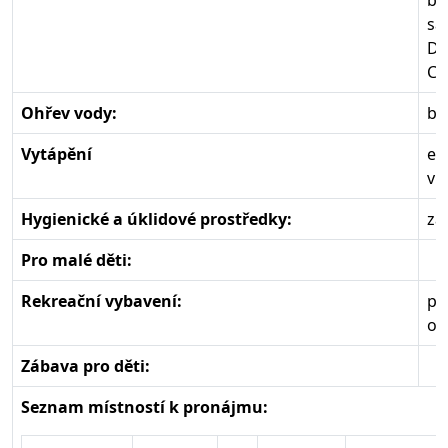
ba
sa
D
CD
Ohřev vody:
bo
Vytápění
el
vn
Hygienické a úklidové prostředky:
zá
Pro malé děti:
Rekreační vybavení:
pe
oh
Zábava pro děti:
Seznam místností k pronájmu: