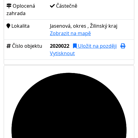
Oplocená
Částečně
zahrada
Lokalita
Jasenová, okres , Žilinský kraj
Zobrazit na mapě
Číslo objektu
2020022
Uložit na později
Vytisknout
