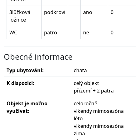
3lůžková
podkroví
ano
0
ložnice
WC
patro
ne
0
Obecné informace
Typ ubytování:
chata
K dispozici:
celý objekt
přízemí + 2 patra
Objekt je možno
celoročně
využívat:
víkendy mimosezóna
léto
víkendy mimosezóna
zima