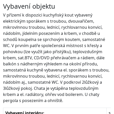
Vybavení objektu
V přízemí k dispozici kuchyňský kout vybavený
elektrickým sporákem s troubou, dvouvařičem,
mikrovlnnou troubou, lednicí, rychlovarnou konvicí,
nádobím, jídelním posezením a krbem, v chodbě u
schodů koupelna se sprchovým koutem, samostatné
WC. V prvním patře společenská místnost s křesly a
pohovkou (lze využít jako přistýlku), teplovzdušným
krbem, sat.BTV, CD/DVD přehrávačem a rádiem, dále
balkón s nádherným výhledem na okolní přírodu,
samostatná kuchyně vybavena el. sporákem s troubou,
mikrovlnnou troubou, lednicí, rychlovarnou konvicí,
nádobím aj., samostatné WC. V podkroví 2lůžkový a
3lůžkový pokoj. Chata je vytápěna teplovzdušným
krbem a el. radiátory, ohřev vod boilerem. U chaty
pergola s posezením a ohniště.
Vybavení interiéru:
sm