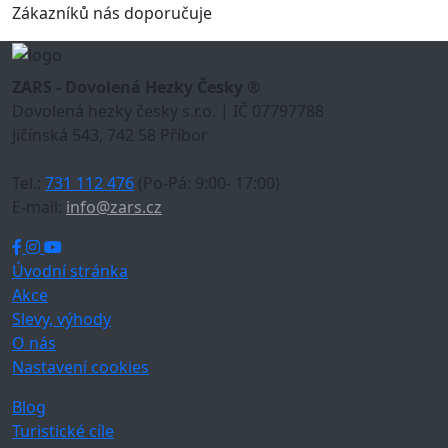
Zákazníků nás doporučuje
ZARS - Dovolená Hezky Česky ®
Dovolená hezky česky s.r.o. | IČ 07797788
Jičínská 543, 742 58 Příbor
Tel.:
731 112 476
(Po-Pá: 9:00- 17:00)
E-mail:
info@zars.cz
Úvodní stránka
Akce
Slevy, výhody
O nás
Nastavení cookies
Blog
Turistické cíle