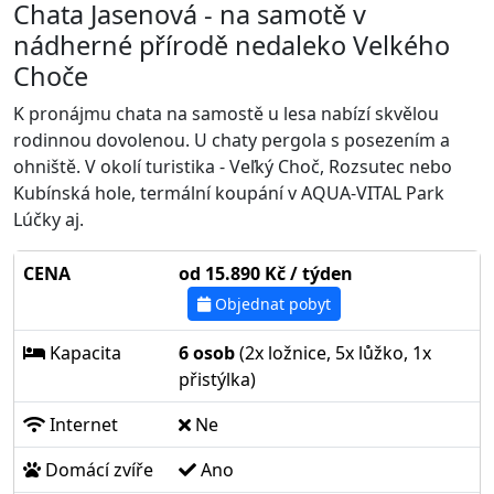
Chata Jasenová - na samotě v
nádherné přírodě nedaleko Velkého
Choče
K pronájmu chata na samostě u lesa nabízí skvělou
rodinnou dovolenou. U chaty pergola s posezením a
ohniště. V okolí turistika - Veľký Choč, Rozsutec nebo
Kubínská hole, termální koupání v AQUA-VITAL Park
Lúčky aj.
CENA
od 15.890 Kč / týden
Objednat pobyt
Kapacita
6 osob
(2x ložnice, 5x lůžko, 1x
přistýlka)
Internet
Ne
Domácí zvíře
Ano