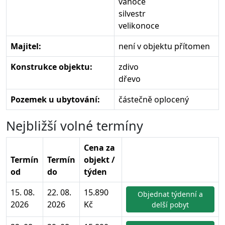
vánoce
silvestr
velikonoce
Majitel:
není v objektu přítomen
Konstrukce objektu:
zdivo
dřevo
Pozemek u ubytování:
částečně oplocený
Nejbližší volné termíny
Cena za
Termín
Termín
objekt /
od
do
týden
15. 08.
22. 08.
15.890
Objednat týdenní a
2026
2026
Kč
delší pobyt