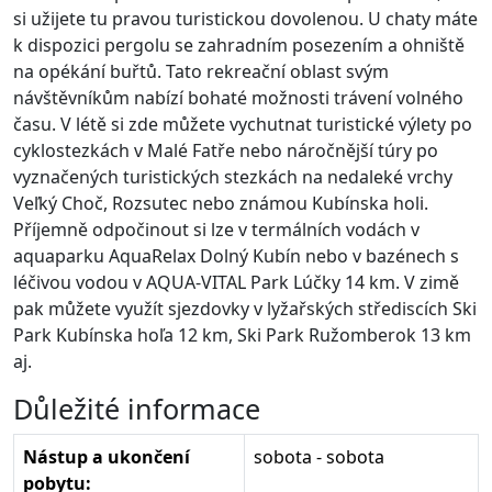
si užijete tu pravou turistickou dovolenou. U chaty máte
k dispozici pergolu se zahradním posezením a ohniště
na opékání buřtů. Tato rekreační oblast svým
návštěvníkům nabízí bohaté možnosti trávení volného
času. V létě si zde můžete vychutnat turistické výlety po
cyklostezkách v Malé Fatře nebo náročnější túry po
vyznačených turistických stezkách na nedaleké vrchy
Veľký Choč, Rozsutec nebo známou Kubínska holi.
Příjemně odpočinout si lze v termálních vodách v
aquaparku AquaRelax Dolný Kubín nebo v bazénech s
léčivou vodou v AQUA-VITAL Park Lúčky 14 km. V zimě
pak můžete využít sjezdovky v lyžařských střediscích Ski
Park Kubínska hoľa 12 km, Ski Park Ružomberok 13 km
aj.
Důležité informace
Nástup a ukončení
sobota - sobota
pobytu: