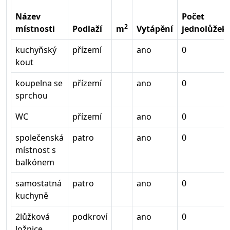
Název
Počet
2
místnosti
Podlaží
m
Vytápění
jednolůžek
kuchyňský
přízemí
ano
0
kout
koupelna se
přízemí
ano
0
sprchou
WC
přízemí
ano
0
společenská
patro
ano
0
místnost s
balkónem
samostatná
patro
ano
0
kuchyně
2lůžková
podkroví
ano
0
ložnice