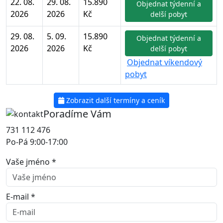
22. 08.
29. 08.
15.890
Objednat týdenní a
2026
2026
Kč
delší pobyt
29. 08.
5. 09.
15.890
Objednat týdenní a
2026
2026
Kč
delší pobyt
Objednat víkendový
pobyt
Zobrazit další termíny a ceník
Poradíme Vám
731 112 476
Po-Pá 9:00-17:00
Vaše jméno *
E-mail *