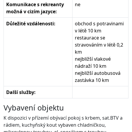
Komunikace s rekreanty
ne
možná v cizím jazyce:
Důležité vzdálenosti:
obchod s potravinami
v létě 10 km
restaurace se
stravováním v létě 0,2
km
nejbližší vlakové
nádraží 10 km
nejbližší autobusová
zastávka 10 km
Další služby:
Vybavení objektu
K dispozici v přízemí obývací pokoj s krbem, sat.BTV a
rádiem, kuchyňský kout vybaven chladničkou,