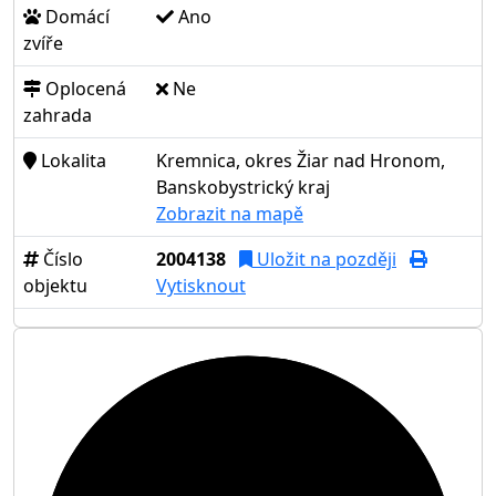
Domácí
Ano
zvíře
Oplocená
Ne
zahrada
Lokalita
Kremnica, okres Žiar nad Hronom,
Banskobystrický kraj
Zobrazit na mapě
Číslo
2004138
Uložit na později
objektu
Vytisknout