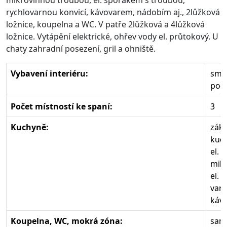
mikrovlnnou troubou, el. sporákem s troubou,
rychlovarnou konvicí, kávovarem, nádobím aj., 2lůžková
ložnice, koupelna a WC. V patře 2lůžková a 4lůžková
ložnice. Vytápění elektrické, ohřev vody el. průtokový. U
chaty zahradní posezení, gril a ohniště.
Vybavení interiéru:
smí
poče
Počet místností ke spaní:
3
Kuchyně:
zákl
kuc
el. 
mik
el. 
varn
káv
Koupelna, WC, mokrá zóna:
samo