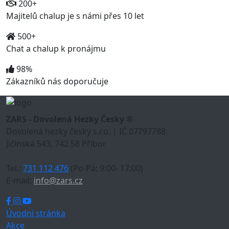
200+
Majitelů chalup je s námi přes 10 let
500+
Chat a chalup k pronájmu
98%
Zákazníků nás doporučuje
ZARS - Dovolená Hezky Česky ®
Dovolená hezky česky s.r.o. | IČ 07797788
Jičínská 543, 742 58 Příbor
Tel.:
731 112 476
(Po-Pá: 9:00- 17:00)
E-mail:
info@zars.cz
Úvodní stránka
Akce