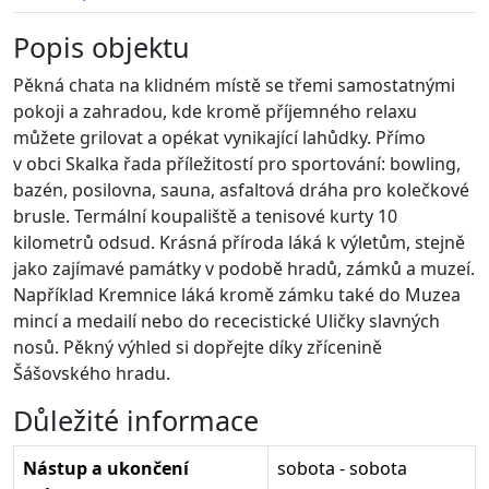
Popis objektu
Pěkná chata na klidném místě se třemi samostatnými
pokoji a zahradou, kde kromě příjemného relaxu
můžete grilovat a opékat vynikající lahůdky. Přímo
v obci Skalka řada příležitostí pro sportování: bowling,
bazén, posilovna, sauna, asfaltová dráha pro kolečkové
brusle. Termální koupaliště a tenisové kurty 10
kilometrů odsud. Krásná příroda láká k výletům, stejně
jako zajímavé památky v podobě hradů, zámků a muzeí.
Například Kremnice láká kromě zámku také do Muzea
mincí a medailí nebo do rececistické Uličky slavných
nosů. Pěkný výhled si dopřejte díky zřícenině
Šášovského hradu.
Důležité informace
Nástup a ukončení
sobota - sobota