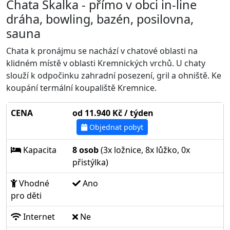
Chata Skalka - přímo v obci in-line
dráha, bowling, bazén, posilovna,
sauna
Chata k pronájmu se nachází v chatové oblasti na
klidném místě v oblasti Kremnických vrchů. U chaty
slouží k odpočinku zahradní posezení, gril a ohniště. Ke
koupání termální koupaliště Kremnice.
CENA
od 11.940 Kč / týden
Objednat pobyt
Kapacita
8 osob
(3x ložnice, 8x lůžko, 0x
přistýlka)
Vhodné
Ano
pro děti
Internet
Ne