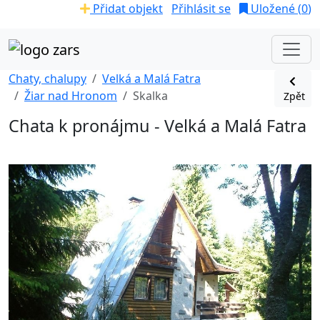
Přidat objekt
Přihlásit se
Uložené (
0
)
Chaty, chalupy
Velká a Malá Fatra
Žiar nad Hronom
Skalka
Zpět
Chata k pronájmu - Velká a Malá Fatra