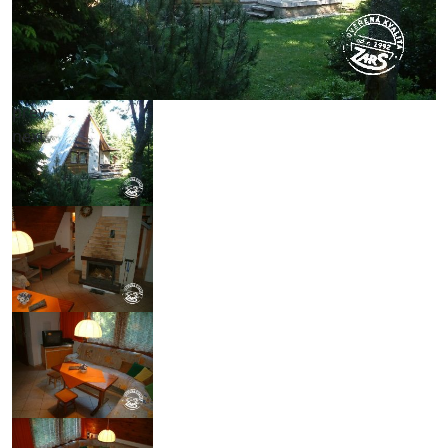
prev
next