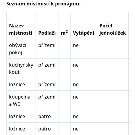
Seznam místností k pronájmu:
Název
Počet
P
2
místnosti
Podlaží
m
Vytápění
jednolůžek
d
obývací
přízemí
ne
pokoj
kuchyňský
přízemí
ne
kout
ložnice
přízemí
ne
koupelna
přízemí
ne
a WC
ložnice
patro
ne
ložnice
patro
ne