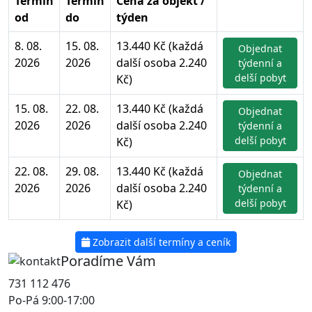
Termín
Termín
Cena za objekt /
od
do
týden
8. 08.
15. 08.
13.440 Kč (každá
Objednat
2026
2026
další osoba 2.240
týdenní a
delší pobyt
Kč)
15. 08.
22. 08.
13.440 Kč (každá
Objednat
2026
2026
další osoba 2.240
týdenní a
delší pobyt
Kč)
22. 08.
29. 08.
13.440 Kč (každá
Objednat
2026
2026
další osoba 2.240
týdenní a
delší pobyt
Kč)
Zobrazit další termíny a ceník
Poradíme Vám
731 112 476
Po-Pá 9:00-17:00