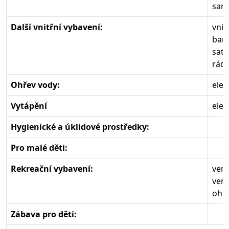
samo
Další vnitřní vybavení:
vnit
bare
sate
rádi
Ohřev vody:
elek
Vytápění
elek
Hygienické a úklidové prostředky:
Pro malé děti:
Rekreační vybavení:
venk
venk
ohni
Zábava pro děti: