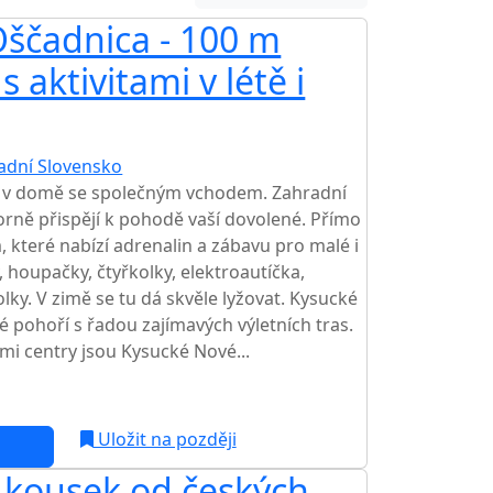
ščadnica - 100 m
 aktivitami v létě i
adní Slovensko
 v domě se společným vchodem. Zahradní
borně přispějí k pohodě vaší dovolené. Přímo
, které nabízí adrenalin a zábavu pro malé i
, houpačky, čtyřkolky, elektroautíčka,
lky. V zimě se tu dá skvěle lyžovat. Kysucké
é pohoří s řadou zajímavých výletních tras.
mi centry jsou Kysucké Nové...
Uložit na později
 kousek od českých