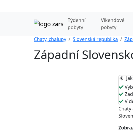
Týdenní
Víkendové
pobyty
pobyty
Chaty, chalupy
Slovenská republika
Záp
Západní Slovensko
☀️ Jak
Vybe
Zade
V de
Chaty 
Sloven
Zobraz