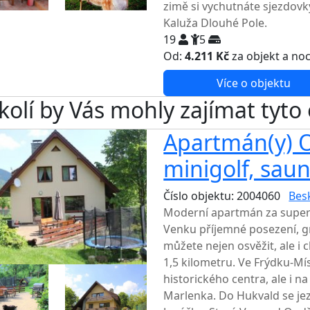
zimě si vychutnáte sjezdovk
Kaluža Dlouhé Pole.
19
5
Od:
4.211 Kč
za objekt a no
Více o objektu
kolí by Vás mohly zajímat tyto
Apartmán(y) O
minigolf, sau
Číslo objektu: 2004060
Bes
Moderní apartmán za super 
Venku příjemné posezení, gri
můžete nejen osvěžit, ale i 
1,5 kilometru. Ve Frýdku-Mí
historického centra, ale i 
Marlenka. Do Hukvald se je