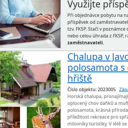
Využijte přísp
Při objednávce pobytu na n
příspěvek od zaměstnavate
tzv. FKSP. Stačí v poznámc
nebo celou úhrada z FKSP, 
zaměstnavateli
.
Chalupa v Jav
polosamota s 
hřiště
Číslo objektu: 2023005
Záp
Horská chalupa, pronajímajíc
oplocený chov daňků a mufl
polosamota, krásná příroda
příležitost rekreace pro spř
milovníky turistiky. V létě s