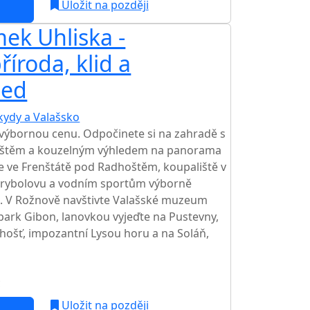
Uložit na později
ek Uhliska -
íroda, klid a
led
kydy a Valašsko
TOP HODNOCENÍ
výbornou cenu. Odpočinete si na zahradě s
ištěm a kouzelným výhledem na panorama
e ve Frenštátě pod Radhoštěm, koupaliště v
rybolovu a vodním sportům výborně
a. V Rožnově navštivte Valašské muzeum
 park Gibon, lanovkou vyjeďte na Pustevny,
hošť, impozantní Lysou horu a na Soláň,
c
Uložit na později