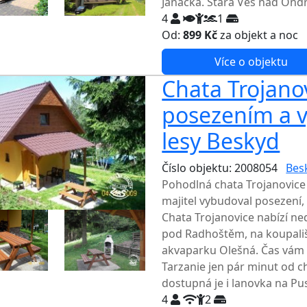
Janáčka. Stará Ves nad Ondř
4
1
Od:
899 Kč
za objekt a noc
Více o objektu
Chata Trojanov
posezením a v
lesy Beskyd
Číslo objektu: 2008054
Bes
Pohodlná chata Trojanovice
majitel vybudoval posezení, 
Chata Trojanovice nabízí ne
pod Radhoštěm, na koupali
akvaparku Olešná. Čas vám 
Tarzanie jen pár minut od ch
dostupná je i lanovka na Pus
4
2