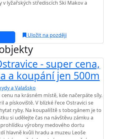
y v lyžařských střediscích Ski Makov a
c
Uložit na později
 objekty
stravice - super cena,
na a koupání jen 500m
kydy a Valašsko
TOP HODNOCENÍ
cenu na krásném místě, kde načerpáte síly.
l a pískoviště. V blízké řece Ostravici se
chytat ryby. Na koupaliště s tobogánem je to
stku si udělejte čas na návštěvu zámku a
na prohlídku výrobny medového dortu
zdí hlavně kvůli hradu a muzeu Leoše