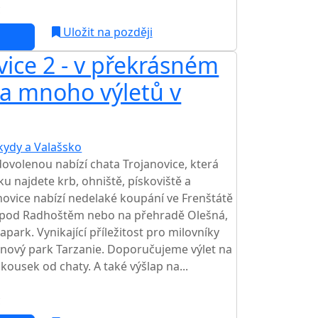
c
NEJNIŽŠÍ CENA NA TRHU
Uložit na později
vice 2 - v překrásném
a mnoho výletů v
kydy a Valašsko
TOP HODNOCENÍ
ovolenou nabízí chata Trojanovice, která
u najdete krb, ohniště, pískoviště a
anovice nabízí nedelaké koupání ve Frenštátě
pod Radhoštěm nebo na přehradě Olešná,
ark. Vynikající příležitost pro milovníky
anový park Tarzanie. Doporučujeme výlet na
 kousek od chaty. A také výšlap na...
c
NEJNIŽŠÍ CENA NA TRHU