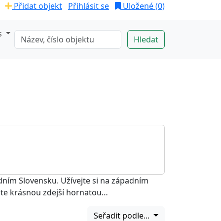
Přidat objekt
Přihlásit se
Uložené (
0
)
s
dním Slovensku. Užívejte si na západním
ejte krásnou zdejší hornatou…
Seřadit podle...