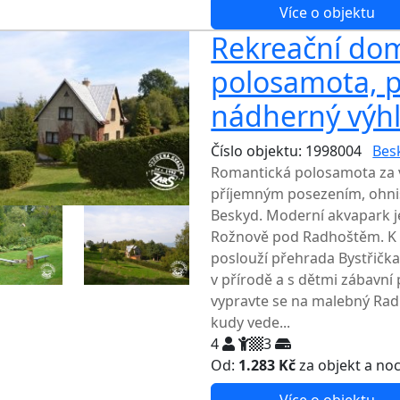
Více o objektu
Rekreační dom
polosamota, př
nádherný výh
Číslo objektu: 1998004
Bes
Romantická polosamota za 
příjemným posezením, ohn
Beskyd. Moderní akvapark j
Rožnově pod Radhoštěm. K 
poslouží přehrada Bystřičk
v přírodě a s dětmi zábavní
vypravte se na malebný Rad
kudy vede...
4
3
Od:
1.283 Kč
za objekt a no
Více o objektu