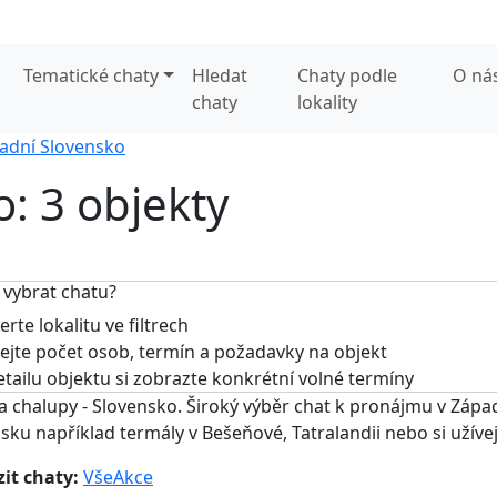
Tematické chaty
Hledat
Chaty podle
O ná
chaty
lokality
adní Slovensko
: 3 objekty
 vybrat chatu?
rte lokalitu ve filtrech
jte počet osob, termín a požadavky na objekt
tailu objektu si zobrazte konkrétní volné termíny
a chalupy - Slovensko. Široký výběr chat k pronájmu v Zápa
sku například termály v Bešeňové, Tatralandii nebo si užív
it chaty:
Vše
Akce