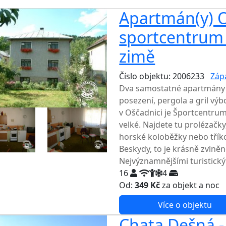
Apartmán(y) O
sportcentrum s
zimě
Číslo objektu: 2006233
Záp
Dva samostatné apartmány
posezení, pergola a gril vý
v Oščadnici je Športcentrum
velké. Najdete tu prolézačky
horské koloběžky nebo tříko
Beskydy, to je krásně zvlněn
Nejvýznamnějšími turistický
16
4
Od:
349 Kč
za objekt a noc
Více o objektu
Chata Dešná -