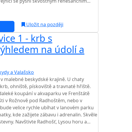
ejnicí se pyšní skvostným renesančním...
Uložit na později
ice 1 - krb s
ýhledem na údolí a
kydy a Valašsko
TOP HODNOCENÍ
 v malebné beskydské krajině. U chaty
krb, ohniště, pískoviště a travnaté hřiště.
daleké koupání v akvaparku ve Frenštátě
šti v Rožnově pod Radhoštěm, nebo v
bude velice rychle ubíhat v lanovém parku
atky, kde zažijete zábavu i adrenalin. Skvěle
tevny. Navštivte Radhošť, Lysou horu a...