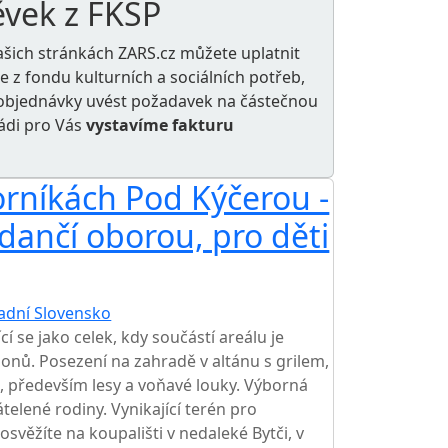
ěvek z FKSP
ašich stránkách ZARS.cz můžete uplatnit
le z
fondu kulturních a sociálních potřeb
,
e objednávky uvést požadavek na částečnou
rádi pro Vás
vystavíme fakturu
orníkách Pod Kýčerou -
dančí oborou, pro děti
adní Slovensko
í se jako celek, kdy součástí areálu je
onů. Posezení na zahradě v altánu s grilem,
, především lesy a voňavé louky. Výborná
átelené rodiny. Vynikající terén pro
e osvěžíte na koupališti v nedaleké Bytči, v