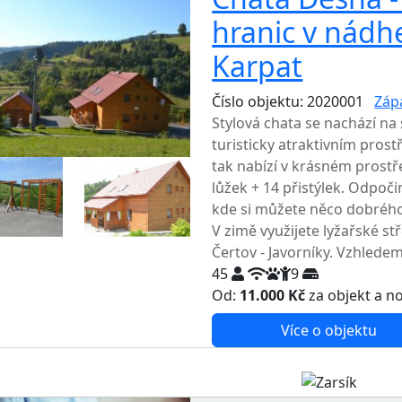
hranic v nádh
Karpat
Číslo objektu: 2020001
Záp
Stylová chata se nachází na
turisticky atraktivním prost
tak nabízí v krásném prostře
lůžek + 14 přistýlek. Odpoč
kde si můžete něco dobrého
V zimě využijete lyžařské st
Čertov - Javorníky. Vzhledem
45
9
Od:
11.000 Kč
za objekt a n
Více o objektu