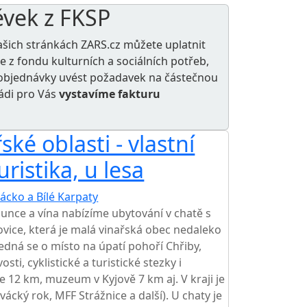
ěvek z FKSP
ašich stránkách ZARS.cz můžete uplatnit
le z
fondu kulturních a sociálních potřeb
,
e objednávky uvést požadavek na částečnou
rádi pro Vás
vystavíme fakturu
ské oblasti - vlastní
uristika, u lesa
ácko a Bílé Karpaty
TOP HODNOCENÍ
unce a vína nabízíme ubytování v chatě s
vice, která je malá vinařská obec nedaleko
edná se o místo na úpatí pohoří Chřiby,
sti, cyklistické a turistické stezky i
 12 km, muzeum v Kyjově 7 km aj. V kraji je
lovácký rok, MFF Strážnice a další). U chaty je