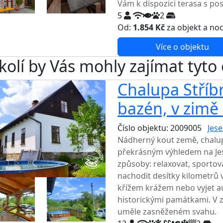
Vám k dispozici terasa s po
5
2
Od:
1.854 Kč
za objekt a no
Více o objektu
kolí by Vás mohly zajímat tyto
Chalupa Stříbrn
bazén, v zimě
Číslo objektu: 2009005
Jese
Nádherný kout země, chalup
překrásným výhledem na Je
způsoby: relaxovat, sportov
nachodit desítky kilometrů v
křížem krážem nebo vyjet au
historickými památkami. V z
uměle zasněženém svahu.