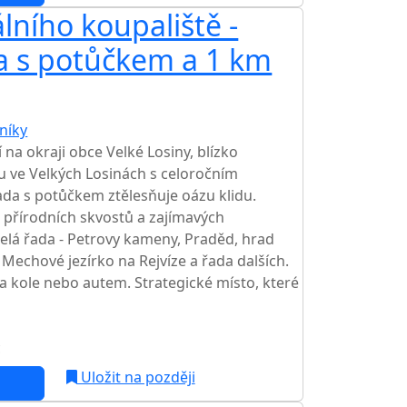
lního koupaliště -
a s potůčkem a 1 km
níky
TOP HODNOCENÍ
 na okraji obce Velké Losiny, blízko
u ve Velkých Losinách s celoročním
a s potůčkem ztělesňuje oázu klidu.
přírodních skvostů a zajímavých
celá řada - Petrovy kameny, Praděd, hrad
 Mechové jezírko na Rejvíze a řada dalších.
a kole nebo autem. Strategické místo, které
c
Uložit na později