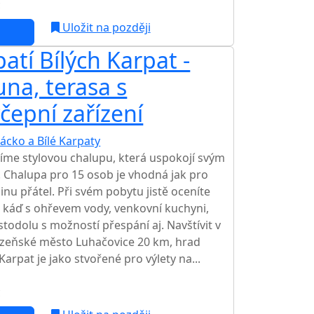
c
Uložit na později
tí Bílých Karpat -
una, terasa s
čepní zařízení
ácko a Bílé Karpaty
zíme stylovou chalupu, která uspokojí svým
. Chalupa pro 15 osob je vhodná jak pro
inu přátel. Při svém pobytu jistě oceníte
u káď s ohřevem vody, venkovní kuchyni,
stodolu s možností přespání aj. Navštívit v
ázeňské město Luhačovice 20 km, hrad
Karpat je jako stvořené pro výlety na...
c