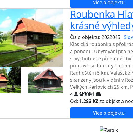
Více o objektu
Roubenka Hla
krásné výhled
Číslo objektu: 2022045
Slov
Klasická roubenka s překrá
a pohodu. Ubytování pro ne
si vychutnejte příjemné ch
připravit si dobroty na ohniš
Radhoštěm 5 km, Valašské M
skanzeny jsou k vidění v R
Velkých Karlovicích 25 km. 
4
1
Od:
1.283 Kč
za objekt a no
Více o objektu