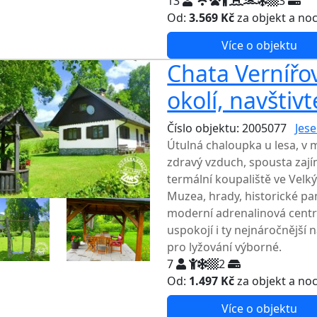
13
3
Od:
3.569 Kč
za objekt a no
Více o objektu
Chata Vernířov
okolí, navštiv
Číslo objektu: 2005077
Jese
Útulná chaloupka u lesa, v 
zdravý vzduch, spousta zají
termální koupaliště ve Velký
Muzea, hrady, historické pam
moderní adrenalinová centra
uspokojí i ty nejnáročnější 
pro lyžování výborné.
7
2
Od:
1.497 Kč
za objekt a no
Více o objektu