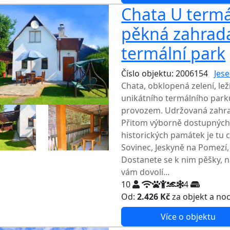
Chata U termá
pěkná zahrad
termální park
Číslo objektu: 2006154
Jese
Chata, obklopená zelení, leží
unikátního termálního park
provozem. Udržovaná zahrad
Přitom výborně dostupných 
historických památek je tu 
Sovinec, Jeskyně na Pomezí,
Dostanete se k nim pěšky, n
vám dovolí...
10
4
Od:
2.426 Kč
za objekt a no
Více o objektu