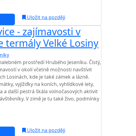
c
Uložit na později
ice - zajímavosti v
te termály Velké Losiny
níky
TOP HODNOCENÍ
malebném prostředí Hrubého Jeseníku. Čistý,
mavostí v okolí včetně možnosti navštívit
ch Losinách, kde je také zámek a lázně.
átky, vyjížďky na koních, vyhlídkové lety,
 a další pestrá škála volnočasových aktivit
návštěvníky. V zimě je tu také živo, podmínky
c
Uložit na později