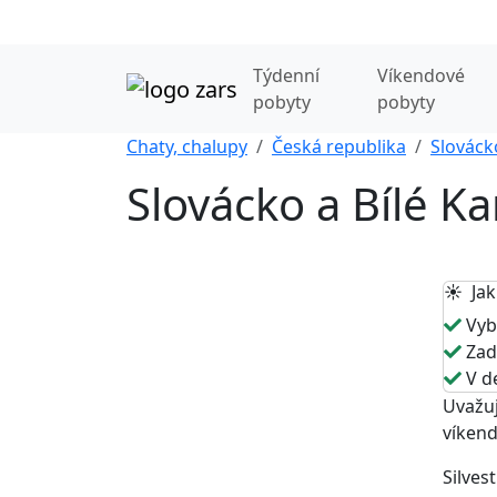
Týdenní
Víkendové
pobyty
pobyty
Chaty, chalupy
Česká republika
Slováck
Slovácko a Bílé Ka
☀️ Jak
Vybe
Zade
V de
Uvažuj
víkend
Silves