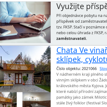
Využijte přísp
Při objednávce pobytu na n
příspěvek od zaměstnavate
tzv. FKSP. Stačí v poznámc
nebo celou úhrada z FKSP, 
zaměstnavateli
.
Chata Ve vinař
sklípek, cyklot
Číslo objektu: 2021066
Slov
V nádherném kraji plného sl
vinným sklípkem v obci Žádo
královského města Kyjova. J
které nabízí přírodní zajímavo
památky jako zámek Milotice
stále živý folklor (festival S