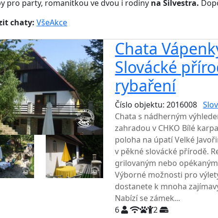
y pro party, romanitkou ve dvou i rodiny
na Silvestra.
Dopo
it chaty:
Vše
Akce
Chata Vápenky
Slovácké příro
rybaření
Číslo objektu: 2016008
Slov
Chata s nádherným výhledem
zahradou v CHKO Bílé karpaty
poloha na úpatí Velké Javoř
v pěkné slovácké přírodě. R
grilovaným nebo opékaným la
Výborné možnosti pro výlet
dostanete k mnoha zajíma
Nabízí se zámek...
6
2