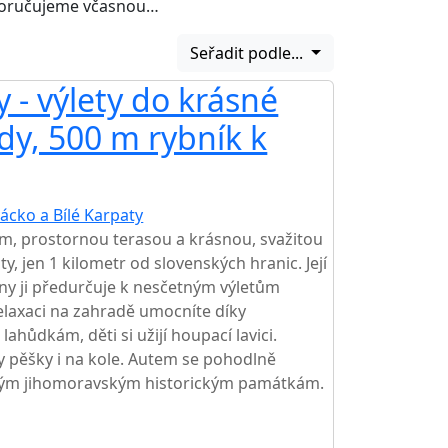
ručujeme včasnou…
Seřadit podle...
 - výlety do krásné
dy, 500 m rybník k
ácko a Bílé Karpaty
TOP HODNOCENÍ
, prostornou terasou a krásnou, svažitou
, jen 1 kilometr od slovenských hranic. Její
iny ji předurčuje k nesčetným výletům
elaxaci na zahradě umocníte díky
hůdkám, děti si užijí houpací lavici.
y pěšky i na kole. Autem se pohodlně
vým jihomoravským historickým památkám.