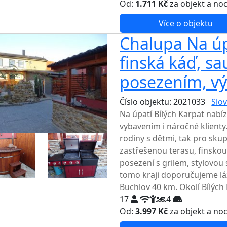
Od:
1.711 Kč
za objekt a no
Více o objektu
Chalupa Na úpa
finská káď, sa
posezením, vý
Číslo objektu: 2021033
Slov
Na úpatí Bílých Karpat nabí
vybavením i náročné klienty
rodiny s dětmi, tak pro skup
zastřešenou terasu, finsko
posezení s grilem, stylovou 
tomo kraji doporučujeme l
Buchlov 40 km. Okolí Bílých 
17
4
Od:
3.997 Kč
za objekt a no