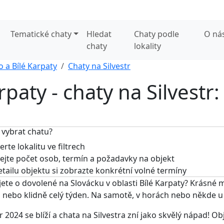
Tematické chaty
Hledat
Chaty podle
O ná
chaty
lokality
o a Bílé Karpaty
Chaty na Silvestr
rpaty - chaty na Silvestr:
 vybrat chatu?
rte lokalitu ve filtrech
jte počet osob, termín a požadavky na objekt
tailu objektu si zobrazte konkrétní volné termíny
ete o dovolené na Slovácku v oblasti Bílé Karpaty? Krásné 
 nebo klidně celý týden. Na samotě, v horách nebo někde u
tr 2024 se blíží a chata na Silvestra zní jako skvělý nápad! 