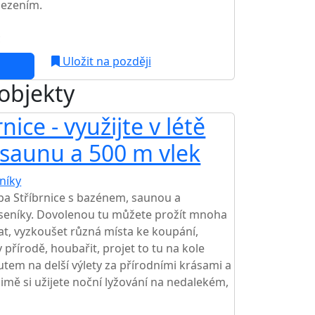
sezením.
c
Uložit na později
 objekty
ice - využijte v létě
 saunu a 500 m vlek
níky
TOP HODNOCENÍ
a Stříbrnice s bazénem, saunou a
seníky. Dovolenou tu můžete prožít mnoha
at, vyzkoušet různá místa ke koupání,
 přírodě, houbařit, projet to tu na kole
tem na delší výlety za přírodními krásami a
imě si užijete noční lyžování na nedalekém,