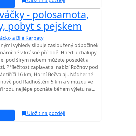
Uložit na později
váčky - polosamota,
y, pobyt s pejskem
ácko a Bílé Karpaty
snými výhledy slibuje zasloužený odpočinek
náročné v krásné přírodě. Hned u chalupy
víle, pod širým nebem můžete posedět a
ti. Příležitost zaplavat si nabízí Rožnov pod
eziříčí 16 km, Horní Bečva aj.. Nádherné
ožnově pod Radhoštěm 5 km a v muzeu ve
Přírodu nejlépe poznáte během výletu na...
c
Uložit na později