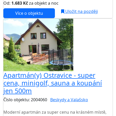
Od:
1.683 Kč
za objekt a noc
Uložit na později
Více o objektu
Apartmán(y) Ostravice - super
cena, minigolf, sauna a koupání
jen 500m
Číslo objektu: 2004060
Beskydy a Valašsko
TOP HODNOCENÍ
Moderní apartmán za super cenu na krásném místě,