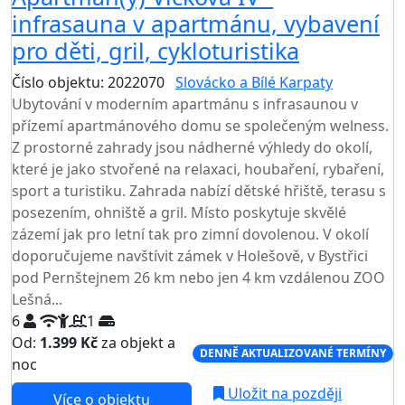
infrasauna v apartmánu, vybavení
pro děti, gril, cykloturistika
Číslo objektu: 2022070
Slovácko a Bílé Karpaty
Ubytování v moderním apartmánu s infrasaunou v
přízemí apartmánového domu se společeným welness.
Z prostorné zahrady jsou nádherné výhledy do okolí,
které je jako stvořené na relaxaci, houbaření, rybaření,
sport a turistiku. Zahrada nabízí dětské hřiště, terasu s
posezením, ohniště a gril. Místo poskytuje skvělé
zázemí jak pro letní tak pro zimní dovolenou. V okolí
doporučujeme navštívit zámek v Holešově, v Bystřici
pod Pernštejnem 26 km nebo jen 4 km vzdálenou ZOO
Lešná...
6
1
Od:
1.399 Kč
za objekt a
DENNĚ AKTUALIZOVANÉ TERMÍNY
noc
Uložit na později
Více o objektu