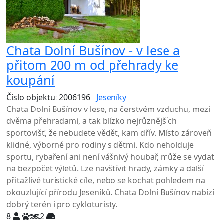
Chata Dolní Bušínov - v lese a
přitom 200 m od přehrady ke
koupání
Číslo objektu: 2006196
Jeseníky
Chata Dolní Bušínov v lese, na čerstvém vzduchu, mezi
dvěma přehradami, a tak blízko nejrůznějších
sportovišť, že nebudete vědět, kam dřív. Místo zároveň
klidné, výborné pro rodiny s dětmi. Kdo neholduje
sportu, rybaření ani není vášnivý houbař, může se vydat
na bezpočet výletů. Lze navštívit hrady, zámky a další
přitažlivé turistické cíle, nebo se kochat pohledem na
okouzlující přírodu Jeseníků. Chata Dolní Bušínov nabízí
dobrý terén i pro cykloturisty.
8
2