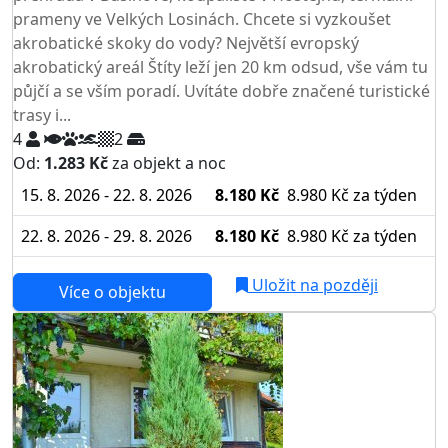
prameny ve Velkých Losinách. Chcete si vyzkoušet
akrobatické skoky do vody? Největší evropský
akrobatický areál Štíty leží jen 20 km odsud, vše vám tu
půjčí a se vším poradí. Uvítáte dobře značené turistické
trasy i...
4
2
Od:
1.283 Kč
za objekt a noc
15. 8. 2026 - 22. 8. 2026
8.180 Kč
8.980 Kč
za týden
22. 8. 2026 - 29. 8. 2026
8.180 Kč
8.980 Kč
za týden
Uložit na později
Více o objektu