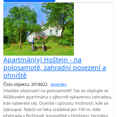
AKCE
Apartmán(y) Hoštejn - na
polosamotě, zahradní posezení a
ohniště
Číslo objektu: 2018022
Jeseníky
TOP HODNOCENÍ
Hledáte ubytování na polosamotě? Tak se ubytujte ve
4lůžkovém apartmánu s výborně vybavenou zahradou,
kde naberete síly. Oceníte i spoustu možností, kde se
vykoupat. Nabízí se řeka vzdálená jen 100 m, dále
přehrada v Bušínově, koupaliště v Hoštejnu, termální