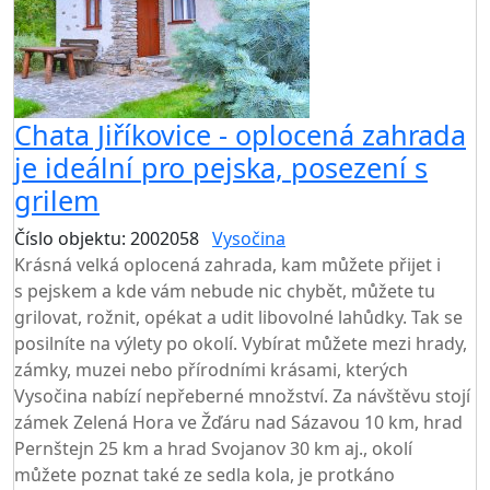
Chata Jiříkovice - oplocená zahrada
je ideální pro pejska, posezení s
grilem
Číslo objektu: 2002058
Vysočina
TOP HODNOCENÍ
Krásná velká oplocená zahrada, kam můžete přijet i
s pejskem a kde vám nebude nic chybět, můžete tu
grilovat, rožnit, opékat a udit libovolné lahůdky. Tak se
posilníte na výlety po okolí. Vybírat můžete mezi hrady,
zámky, muzei nebo přírodními krásami, kterých
Vysočina nabízí nepřeberné množství. Za návštěvu stojí
zámek Zelená Hora ve Žďáru nad Sázavou 10 km, hrad
Pernštejn 25 km a hrad Svojanov 30 km aj., okolí
můžete poznat také ze sedla kola, je protkáno