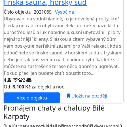
finská sauna, horský sud
Číslo objektu: 2021065
Vysočina
Ubytování na vodní hladině, to je dovolená pro ty, kteří
hledají netradiční ubytování. Rekr. domek v oáze klidu
uprostřed lesů a luk nabídne luxusní ubytování i pro ty
nejnáročnější klienty. S láskou a citem vybavený dům
Vám poskytne perfektní zázemí pro Vaší relaxaci, kde si
odpočinete ve finské sauně, v horském sudu s tryskami
nebo jen tak posezením nad hladinou rybníka, kde si
můžete na zastřešené terase něco dobrého ugrilovat.
Pokud přeci jen budete chtít opustit toto...
4
2
Od:
8.100 Kč
za objekt a noc
NEJNIŽŠÍ CENA NA TRHU
Uložit na později
Více o objektu
Pronájem chaty a chalupy Bílé
Karpaty
Bílé Karpaty se rozkládají přímo v podhůří dvou vrcholů,