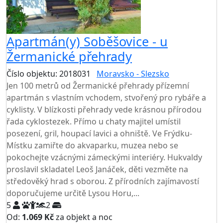
Apartmán(y) Soběšovice - u
Žermanické přehrady
Číslo objektu: 2018031
Moravsko - Slezsko
Jen 100 metrů od Žermanické přehrady přízemní
apartmán s vlastním vchodem, stvořený pro rybáře a
cyklisty. V blízkosti přehrady vede krásnou přírodou
řada cyklostezek. Přímo u chaty majitel umístil
posezení, gril, houpací lavici a ohniště. Ve Frýdku-
Místku zamiřte do akvaparku, muzea nebo se
pokochejte vzácnými zámeckými interiéry. Hukvaldy
proslavil skladatel Leoš Janáček, děti vezměte na
středověký hrad s oborou. Z přírodních zajímavostí
doporučujeme určitě Lysou Horu,...
5
2
Od:
1.069 Kč
za objekt a noc