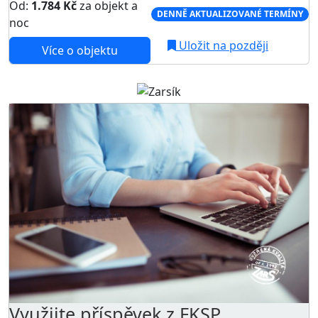
Od:
1.784 Kč
za objekt a
DENNĚ AKTUALIZOVANÉ TERMÍNY
noc
Uložit na později
Více o objektu
Využijte příspěvek z FKSP