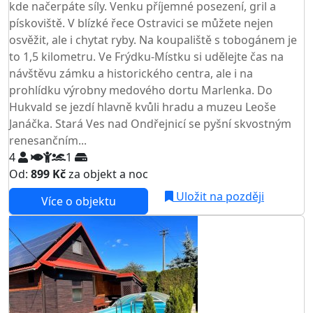
kde načerpáte síly. Venku příjemné posezení, gril a
pískoviště. V blízké řece Ostravici se můžete nejen
osvěžit, ale i chytat ryby. Na koupaliště s tobogánem je
to 1,5 kilometru. Ve Frýdku-Místku si udělejte čas na
návštěvu zámku a historického centra, ale i na
prohlídku výrobny medového dortu Marlenka. Do
Hukvald se jezdí hlavně kvůli hradu a muzeu Leoše
Janáčka. Stará Ves nad Ondřejnicí se pyšní skvostným
renesančním...
4
1
Od:
899 Kč
za objekt a noc
Uložit na později
Více o objektu