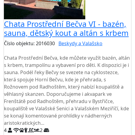
Chata Prostřední Bečva VI - bazén,
sauna, dětský kout a altán s krbem
Číslo objektu: 2016030
Beskydy a Valašsko
TOP HODNOCENÍ
Chata Prostřední Bečva, kde můžete využít bazén, altán
s krbem, trampolínu a vybavení pro děti. K dispozici je i
sauna. Podél řeky Bečvy se svezete na cyklostezce,
která spojuje Horní Bečvu, kde je přehrada, s
Rožnovem pod Radhoštěm, který nabízí koupaliště a
věhlasný skanzen. Doporučujeme i akvapark ve
Frenštátě pod Radhoštěm, přehradu v Bystřičce,
koupaliště ve Valašské Senici a Valašském Meziříčí, kde
se konají komentované prohlídky v nádherných
aristokratických...
4
2