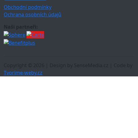
Obchodní podmínky
Ochrana osobních údajů
Naši partneři:
Copyright © 2026 | Design by SenseMedia.cz | Code by
Tvorime-weby.cz