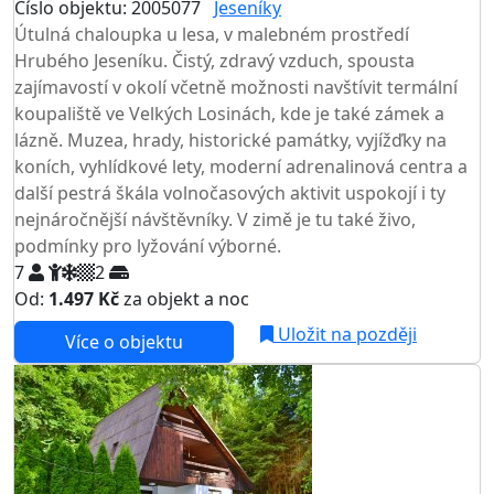
Číslo objektu: 2005077
Jeseníky
TOP HODNOCENÍ
Útulná chaloupka u lesa, v malebném prostředí
Hrubého Jeseníku. Čistý, zdravý vzduch, spousta
zajímavostí v okolí včetně možnosti navštívit termální
koupaliště ve Velkých Losinách, kde je také zámek a
lázně. Muzea, hrady, historické památky, vyjížďky na
koních, vyhlídkové lety, moderní adrenalinová centra a
další pestrá škála volnočasových aktivit uspokojí i ty
nejnáročnější návštěvníky. V zimě je tu také živo,
podmínky pro lyžování výborné.
7
2
Od:
1.497 Kč
za objekt a noc
Uložit na později
Více o objektu