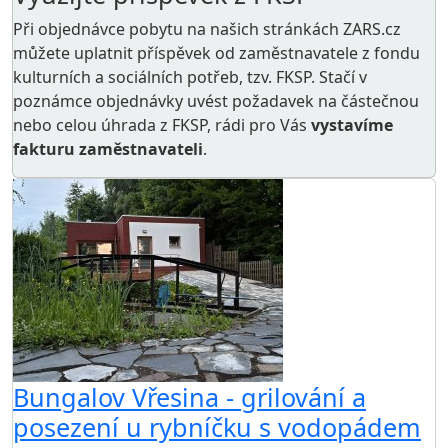
Při objednávce pobytu na našich stránkách ZARS.cz
můžete uplatnit příspěvek od zaměstnavatele z
fondu
kulturních a sociálních potřeb
, tzv. FKSP. Stačí v
poznámce objednávky uvést požadavek na částečnou
nebo celou úhrada z FKSP, rádi pro Vás
vystavíme
fakturu zaměstnavateli
.
Bungalov Vřesina - grilování a
posezení u rybníčku s vodopádem