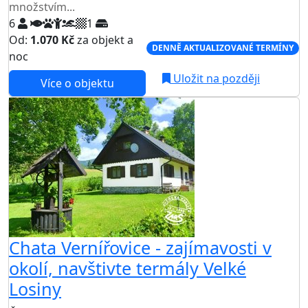
množstvím...
6
1
Od:
1.070 Kč
za objekt a
DENNĚ AKTUALIZOVANÉ TERMÍNY
noc
Uložit na později
Více o objektu
Chata Vernířovice - zajímavosti v
okolí, navštivte termály Velké
Losiny