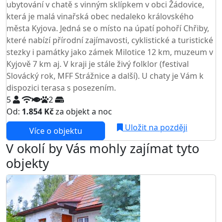
ubytování v chatě s vinným sklípkem v obci Žádovice,
která je malá vinařská obec nedaleko královského
města Kyjova. Jedná se o místo na úpatí pohoří Chřiby,
které nabízí přírodní zajímavosti, cyklistické a turistické
stezky i památky jako zámek Milotice 12 km, muzeum v
Kyjově 7 km aj. V kraji je stále živý folklor (festival
Slovácký rok, MFF Strážnice a další). U chaty je Vám k
dispozici terasa s posezením.
5
2
Od:
1.854 Kč
za objekt a noc
Uložit na později
Více o objektu
V okolí by Vás mohly zajímat tyto
objekty