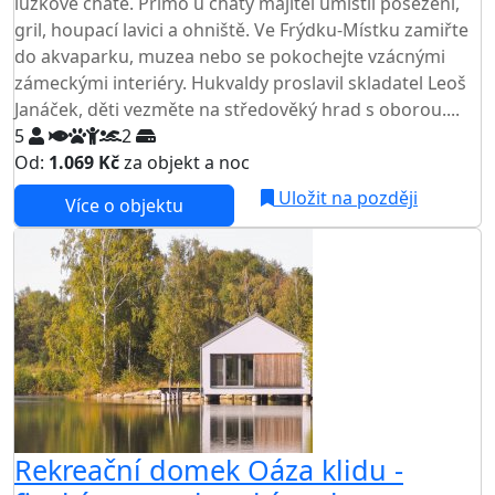
lůžkové chatě. Přímo u chaty majitel umístil posezení,
gril, houpací lavici a ohniště. Ve Frýdku-Místku zamiřte
do akvaparku, muzea nebo se pokochejte vzácnými
zámeckými interiéry. Hukvaldy proslavil skladatel Leoš
Janáček, děti vezměte na středověký hrad s oborou....
5
2
Od:
1.069 Kč
za objekt a noc
Uložit na později
Více o objektu
Rekreační domek Oáza klidu -