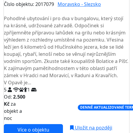
Číslo objektu: 2017079
Moravsko - Slezsko
TOP HODNOCENÍ
Pohodlné ubytování i pro dva v bungalovu, který stojí
na krásné, udržované zahradě. Odpočinek si
zpříjemněte přípravou lahůdek na grilu nebo krásným
výhledem z rozhledny umístěné na pozemku. Vřesina
leží jen 6 kilometrů od Hlučínského jezera, kde se lidé
koupají, rybaří, lenoší nebo se věnují nejrůznějším
vodním sportům. Zkuste také koupaliště Bolatice a Píšť.
K zajímavým pamětihodnostem v této oblasti patří
zámek v Hradci nad Moravicí, v Raduni a Kravařích.
V Opavě je...
5
1
Od:
2.500
Kč
za
NEJNIŽŠÍ CENA NA TRHU
DENNĚ AKTUALIZOVANÉ TER
objekt a
noc
Uložit na později
Více o objektu