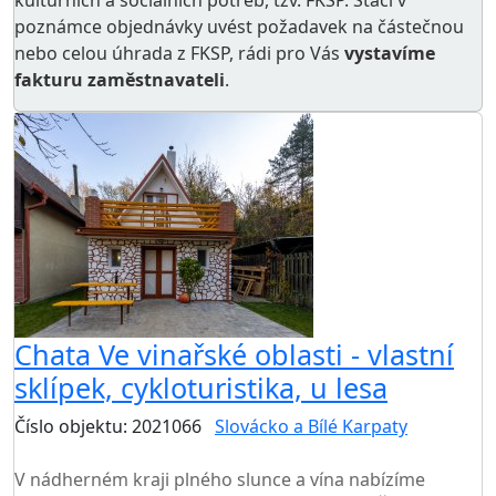
kulturních a sociálních potřeb
, tzv. FKSP. Stačí v
poznámce objednávky uvést požadavek na částečnou
nebo celou úhrada z FKSP, rádi pro Vás
vystavíme
fakturu zaměstnavateli
.
Chata Ve vinařské oblasti - vlastní
sklípek, cykloturistika, u lesa
Číslo objektu: 2021066
Slovácko a Bílé Karpaty
TOP HODNOCENÍ
V nádherném kraji plného slunce a vína nabízíme