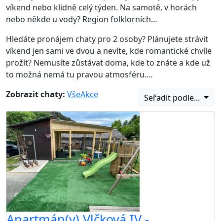
víkend nebo klidně celý týden. Na samotě, v horách
nebo někde u vody? Region folklorních…
Hledáte pronájem chaty pro 2 osoby? Plánujete strávit
víkend jen sami ve dvou a nevíte, kde romantické chvíle
prožít? Nemusíte zůstávat doma, kde to znáte a kde už
to možná nemá tu pravou atmosféru.…
Zobrazit chaty:
Vše
Akce
Seřadit podle...
Apartmán(y) Vlčková IV -