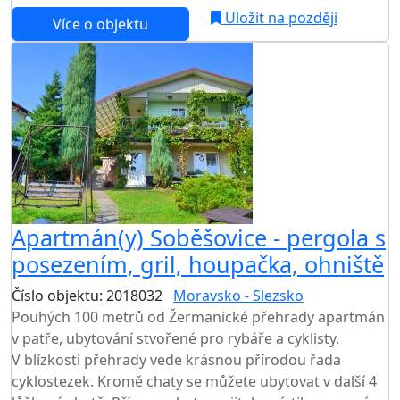
Uložit na později
Více o objektu
Apartmán(y) Soběšovice - pergola s
posezením, gril, houpačka, ohniště
Číslo objektu: 2018032
Moravsko - Slezsko
Pouhých 100 metrů od Žermanické přehrady apartmán
v patře, ubytování stvořené pro rybáře a cyklisty.
V blízkosti přehrady vede krásnou přírodou řada
cyklostezek. Kromě chaty se můžete ubytovat v další 4