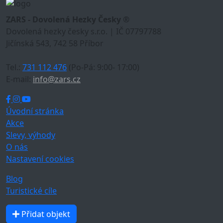
ZARS - Dovolená Hezky Česky ®
Dovolená hezky česky s.r.o. | IČ 07797788
Jičínská 543, 742 58 Příbor
Tel.:
731 112 476
(Po-Pá: 9:00- 17:00)
E-mail:
info@zars.cz
Úvodní stránka
Akce
Slevy, výhody
O nás
Nastavení cookies
Blog
Turistické cíle
Přidat objekt