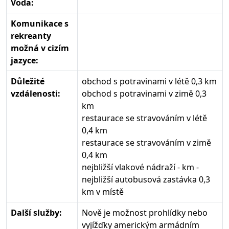
Voda:
Komunikace s
rekreanty
možná v cizím
jazyce:
Důležité
obchod s potravinami v létě 0,3 km
vzdálenosti:
obchod s potravinami v zimě 0,3
km
restaurace se stravováním v létě
0,4 km
restaurace se stravováním v zimě
0,4 km
nejbližší vlakové nádraží - km -
nejbližší autobusová zastávka 0,3
km v místě
Další služby:
Nově je možnost prohlídky nebo
vyjížďky americkým armádním