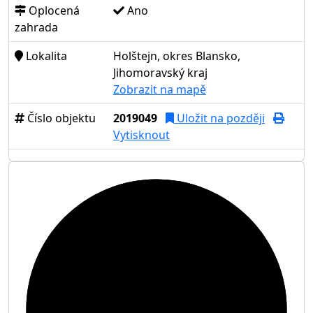
Oplocená
Ano
zahrada
Lokalita
Holštejn, okres Blansko,
Jihomoravský kraj
Zobrazit na mapě
Číslo objektu
2019049
Uložit na později
Vytisknout
