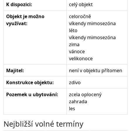
K dispozici:
celý objekt
Objekt je možno
celoročně
využívat:
víkendy mimosezóna
léto
víkendy mimosezóna
zima
vánoce
velikonoce
Majitel:
není v objektu přítomen
Konstrukce objektu:
zdivo
Pozemek u ubytování:
zcela oplocený
zahrada
les
Nejbližší volné termíny