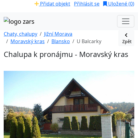
Přidat objekt
Přihlásit se
Uložené (
0
)
Chaty, chalupy
Jižní Morava
Moravský kras
Blansko
U Balcarky
Zpět
Chalupa k pronájmu - Moravský kras