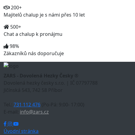
200+
Majitelů chalup je s námi přes 10 let
500+
Chat a chalup k pronájmu
98%
Zákazníků nás doporučuje
ZARS - Dovolená Hezky Česky ®
Dovolená hezky česky s.r.o. | IČ 07797788
Jičínská 543, 742 58 Příbor
Tel.:
731 112 476
(Po-Pá: 9:00- 17:00)
E-mail:
info@zars.cz
Úvodní stránka