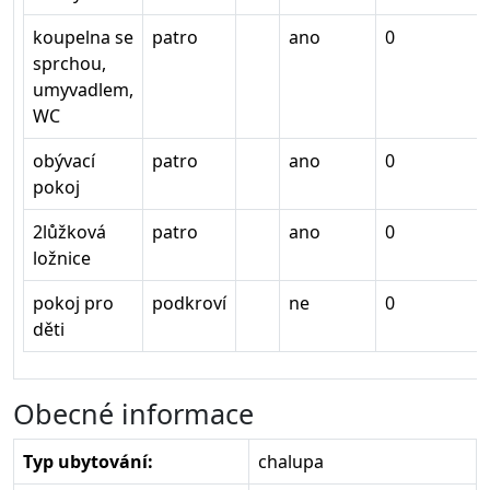
koupelna se
patro
ano
0
sprchou,
umyvadlem,
WC
obývací
patro
ano
0
pokoj
2lůžková
patro
ano
0
ložnice
pokoj pro
podkroví
ne
0
děti
Obecné informace
Typ ubytování:
chalupa