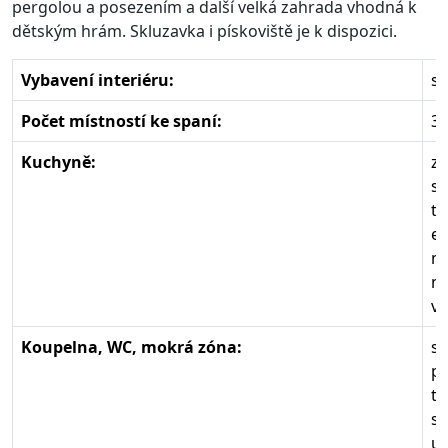
pergolou a posezením a další velká zahrada vhodná k
dětským hrám. Skluzavka i pískoviště je k dispozici.
Vybavení interiéru:
s
Počet místností ke spaní:
3
Kuchyně:
zá
s
te
el
m
mi
va
Koupelna, WC, mokrá zóna:
sa
po
te
sp
um