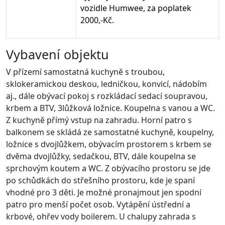
vozidle Humwee, za poplatek
2000,-Kč.
Vybavení objektu
V přízemí samostatná kuchyně s troubou,
sklokeramickou deskou, ledničkou, konvicí, nádobím
aj., dále obývací pokoj s rozkládací sedací soupravou,
krbem a BTV, 3lůžková ložnice. Koupelna s vanou a WC.
Z kuchyně přímý vstup na zahradu. Horní patro s
balkonem se skládá ze samostatné kuchyně, koupelny,
ložnice s dvojlůžkem, obývacím prostorem s krbem se
dvěma dvojlůžky, sedačkou, BTV, dále koupelna se
sprchovým koutem a WC. Z obývacího prostoru se jde
po schůdkách do střešního prostoru, kde je spaní
vhodné pro 3 děti. Je možné pronajmout jen spodní
patro pro menší počet osob. Vytápění ústřední a
krbové, ohřev vody boilerem. U chalupy zahrada s