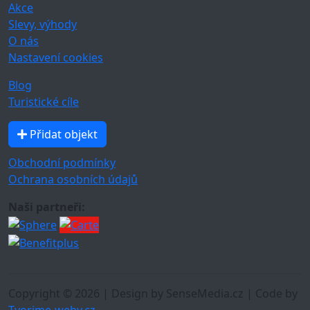
Akce
Slevy, výhody
O nás
Nastavení cookies
Blog
Turistické cíle
Přidat objekt
Obchodní podmínky
Ochrana osobních údajů
Naši partneři:
Copyright © 2026 | Design by SenseMedia.cz | Code by
Tvorime-weby.cz