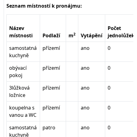
Seznam místností k pronájmu:
Název
Počet
2
místnosti
Podlaží
m
Vytápění
jednolůžek
samostatná
přízemí
ano
0
kuchyně
obývací
přízemí
ano
0
pokoj
3lůžková
přízemí
ano
0
ložnice
koupelna s
přízemí
ano
0
vanou a WC
samostatná
patro
ano
0
kuchyně