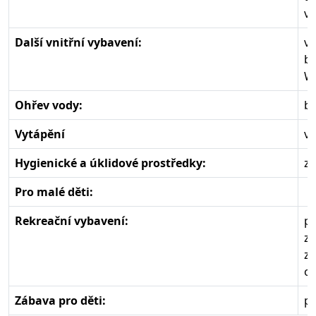
ví
Další vnitřní vybavení:
vn
ba
Wi
Ohřev vody:
bo
Vytápění
vn
Hygienické a úklidové prostředky:
zá
Pro malé děti:
Rekreační vybavení:
pe
za
za
oh
Zábava pro děti:
pí