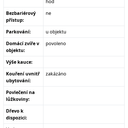
hod
Bezbariérový
ne
přístup:
Parkování:
u objektu
Domácí zvíře v
povoleno
objektu:
Výše kauce:
Kouření uvnitř
zakázáno
ubytování:
Povlečení na
lůžkoviny:
Dřevo k
dispozici: