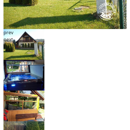
prev
next