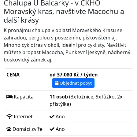
Chalupa U Balcarky - v CKHO
Moravský kras, navštivte Macochu a
další krásy
K pronájmu chalupa v oblasti Moravského Krasu se
zahradou, pergolou s posezením, pískovištěm aj.
Mnoho cyklotras v okolí, ideální pro cyklisty. Navštívit
můžete propast Macocha, Punkevní jeskyně, nádherný
boskovický zámek aj.
CENA
od 37.080 Kč / týden
Objednat pobyt
Kapacita
11 osob
(3x ložnice, 9x lůžko, 2x
přistýlka)
Internet
Ano
Domácí zvíře
Ano