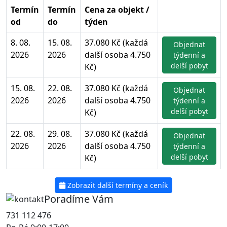
Termín
Termín
Cena za objekt /
od
do
týden
8. 08.
15. 08.
37.080 Kč (každá
Objednat
2026
2026
další osoba 4.750
týdenní a
delší pobyt
Kč)
15. 08.
22. 08.
37.080 Kč (každá
Objednat
2026
2026
další osoba 4.750
týdenní a
delší pobyt
Kč)
22. 08.
29. 08.
37.080 Kč (každá
Objednat
2026
2026
další osoba 4.750
týdenní a
delší pobyt
Kč)
Zobrazit další termíny a ceník
Poradíme Vám
731 112 476