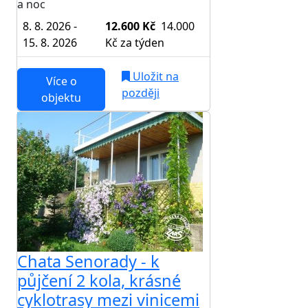
a noc
8. 8. 2026 -
12.600 Kč
14.000
15. 8. 2026
Kč
za týden
Uložit na
Více o
později
objektu
Chata Senorady - k
půjčení 2 kola, krásné
cyklotrasy mezi vinicemi