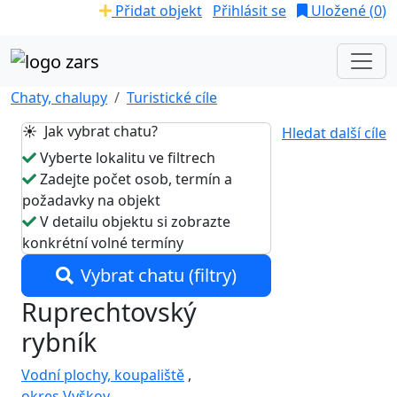
Přidat objekt
Přihlásit se
Uložené (
0
)
Chaty, chalupy
Turistické cíle
☀️ Jak vybrat chatu?
Hledat další cíle
Vyberte lokalitu ve filtrech
Zadejte počet osob, termín a
požadavky na objekt
V detailu objektu si zobrazte
konkrétní volné termíny
Vybrat chatu (filtry)
Ruprechtovský
rybník
Vodní plochy, koupaliště
,
okres Vyškov