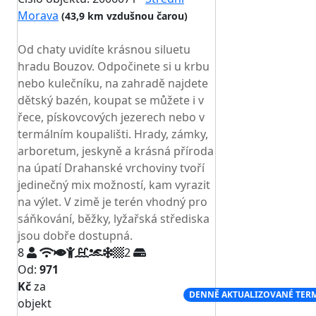
Morava
(43,9 km vzdušnou čarou)
TOP HODNOCENÍ
Od chaty uvidíte krásnou siluetu
hradu Bouzov. Odpočinete si u krbu
nebo kulečníku, na zahradě najdete
dětský bazén, koupat se můžete i v
řece, pískovcových jezerech nebo v
termálním koupališti. Hrady, zámky,
arboretum, jeskyně a krásná příroda
na úpatí Drahanské vrchoviny tvoří
jedinečný mix možností, kam vyrazit
na výlet. V zimě je terén vhodný pro
sáňkování, běžky, lyžařská střediska
jsou dobře dostupná.
8
2
Od:
971
Kč
za
NEJNIŽŠÍ CENA NA TRHU
DENNĚ AKTUALIZOVANÉ TER
objekt