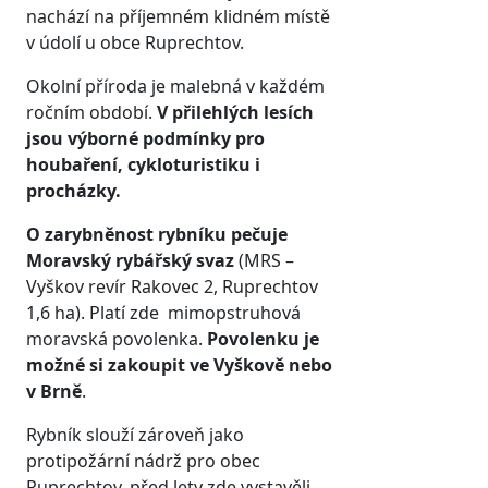
nachází na příjemném klidném místě
v údolí u obce Ruprechtov.
Okolní příroda je malebná v každém
ročním období.
V přilehlých lesích
jsou výborné podmínky pro
houbaření, cykloturistiku i
procházky.
O zarybněnost rybníku pečuje
Moravský rybářský svaz
(MRS –
Vyškov revír Rakovec 2, Ruprechtov
1,6 ha). Platí zde mimopstruhová
moravská povolenka.
Povolenku je
možné si zakoupit ve Vyškově nebo
v Brně
.
Rybník slouží zároveň jako
protipožární nádrž pro obec
Ruprechtov, před lety zde vystavěli