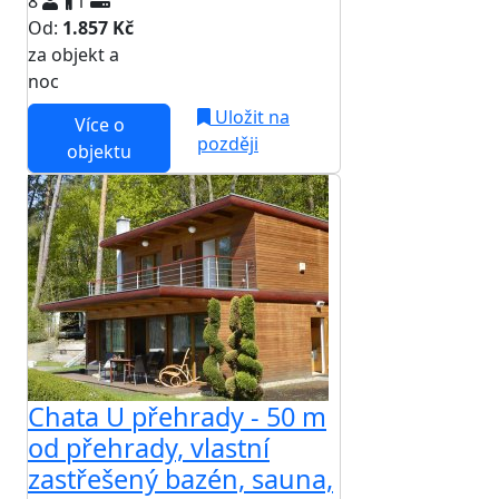
8
1
Od:
1.857 Kč
za objekt a
NEJNIŽŠÍ CENA NA TRHU
noc
Uložit na
Více o
později
objektu
Chata U přehrady - 50 m
od přehrady, vlastní
zastřešený bazén, sauna,