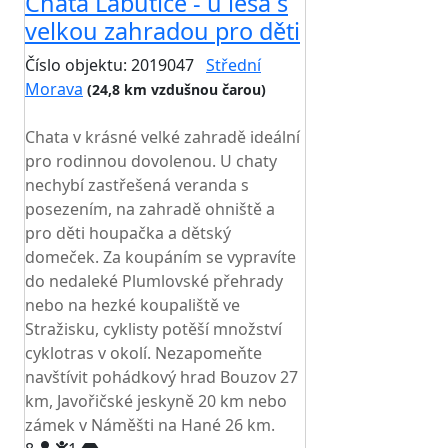
Chata Labutice - u lesa s
velkou zahradou pro děti
Číslo objektu: 2019047
Střední
Morava
(24,8 km vzdušnou čarou)
TOP HODNOCENÍ
Chata v krásné velké zahradě ideální
pro rodinnou dovolenou. U chaty
nechybí zastřešená veranda s
posezením, na zahradě ohniště a
pro děti houpačka a dětský
domeček. Za koupáním se vypravíte
do nedaleké Plumlovské přehrady
nebo na hezké koupaliště ve
Stražisku, cyklisty potěší množství
cyklotras v okolí. Nezapomeňte
navštívit pohádkový hrad Bouzov 27
km, Javořičské jeskyně 20 km nebo
zámek v Náměšti na Hané 26 km.