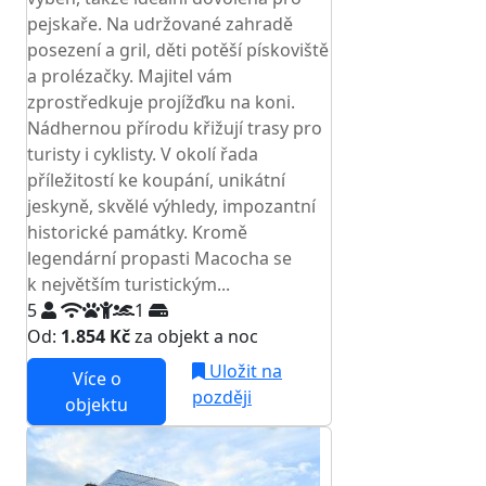
pejskaře. Na udržované zahradě
posezení a gril, děti potěší pískoviště
a prolézačky. Majitel vám
zprostředkuje projížďku na koni.
Nádhernou přírodu křižují trasy pro
turisty i cyklisty. V okolí řada
příležitostí ke koupání, unikátní
jeskyně, skvělé výhledy, impozantní
historické památky. Kromě
legendární propasti Macocha se
k největším turistickým...
5
1
Od:
1.854 Kč
za objekt a noc
Uložit na
Více o
později
objektu