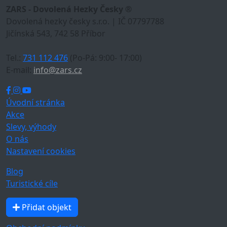
ZARS - Dovolená Hezky Česky ®
Dovolená hezky česky s.r.o. | IČ 07797788
Jičínská 543, 742 58 Příbor
Tel.:
731 112 476
(Po-Pá: 9:00- 17:00)
E-mail:
info@zars.cz
Úvodní stránka
Akce
Slevy, výhody
O nás
Nastavení cookies
Blog
Turistické cíle
Přidat objekt