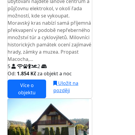
ubytování najdete lanové centrum a
půjčovnu elektrokol, v okolí řada
možností, kde se vykoupat.
Moravský kras nabízí samá příjemná
překvapení v podobě nepřeberného
množství túr a cyklovýletů. Milovníci
historických památek ocení zajímavé
hrady, zámky a muzea. Propast
Macocha,...
5
2
Od:
1.854 Kč
za objekt a noc
Uložit na
Více o
později
objektu