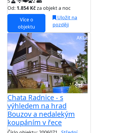
5
2
Od:
1.854 Kč
za objekt a noc
Uložit na
Více o
později
objektu
AKCE
Chata Radnice - s
výhledem na hrad
Bouzov a nedalekým
koupáním v řece
Číslo objektu: 2006071
Střední