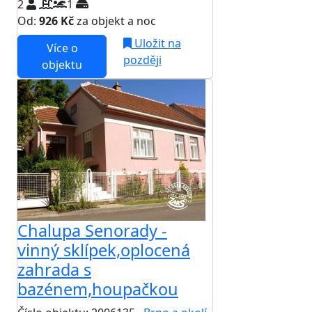
2
1
Od:
926 Kč
za objekt a noc
Uložit na
Více o
později
objektu
Chalupa Senorady -
vinný sklípek,oplocená
zahrada s
bazénem,houpačkou