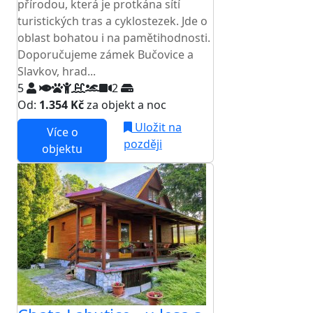
přírodou, která je protkána sítí
turistických tras a cyklostezek. Jde o
oblast bohatou i na pamětihodnosti.
Doporučujeme zámek Bučovice a
Slavkov, hrad...
5
2
Od:
1.354 Kč
za objekt a noc
Uložit na
Více o
později
objektu