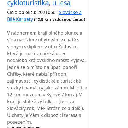
cykloturistika, u lesa
Číslo objektu: 2021066
Slovácko a
Bílé Karpaty
(42,9 km vzdušnou čarou)
TOP HODNOCENÍ
V nádherném kraji plného slunce a
vína nabízíme ubytování v chatě s
vinným sklípkem v obci Žádovice,
která je malá vinařská obec
nedaleko královského města Kyjova.
Jedná se o místo na úpatí pohoří
Chřiby, které nabízí přírodní
zajímavosti, cyklistické a turistické
stezky i památky jako zámek Milotice
12 km, muzeum v Kyjově 7 km aj. V
kraji je stále živý folklor (festival
Slovácký rok, MFF Strážnice a další).
U chaty je Vám k dispozici terasa s
posezením.