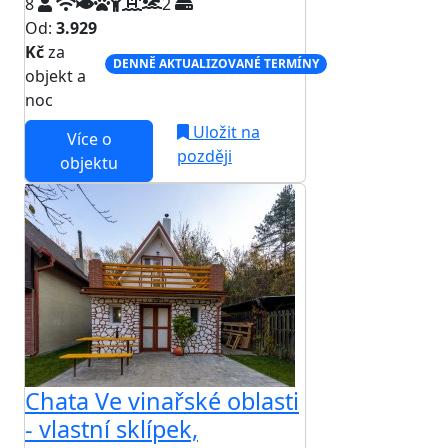
8
2
Od:
3.929
Kč
za
DENNĚ AKTUALIZOVANÉ TERMÍNY
objekt a
noc
Uložit na
Více o
později
objektu
Chata Ve vinařské oblasti
- vlastní sklípek,