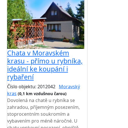
Chata v Moravském
krasu - přímo u rybníka,
ideální ke koupání i
rybaření
Číslo objektu: 2012042
Moravský
kras
(0,1 km vzdušnou čarou)
Dovolená na chatě u rybníka se
zahradou, příjemným posezením,
stoprocentním soukromím a
vybavením pro méně náročné. U
chaty venkovní posezení, ohniště,