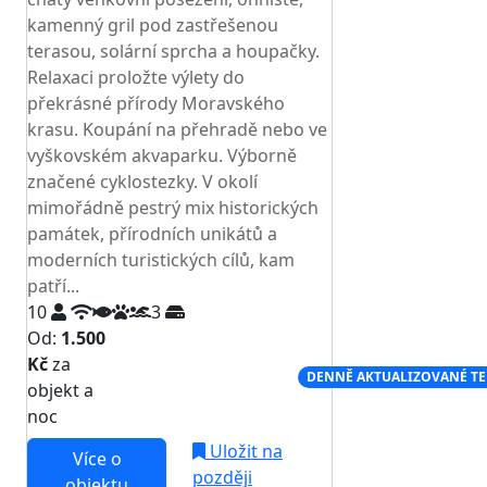
kamenný gril pod zastřešenou
terasou, solární sprcha a houpačky.
Relaxaci proložte výlety do
překrásné přírody Moravského
krasu. Koupání na přehradě nebo ve
vyškovském akvaparku. Výborně
značené cyklostezky. V okolí
mimořádně pestrý mix historických
památek, přírodních unikátů a
moderních turistických cílů, kam
patří...
10
3
Od:
1.500
Kč
za
NEJNIŽŠÍ CENA NA TRHU
DENNĚ AKTUALIZOVANÉ T
objekt a
noc
Uložit na
Více o
později
objektu