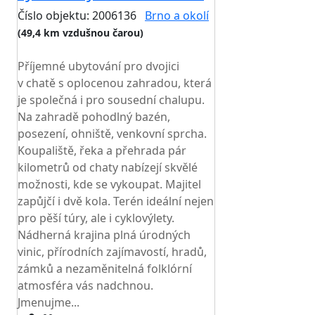
Číslo objektu: 2006136
Brno a okolí
(49,4 km vzdušnou čarou)
TOP HODNOCENÍ
Příjemné ubytování pro dvojici
v chatě s oplocenou zahradou, která
je společná i pro sousední chalupu.
Na zahradě pohodlný bazén,
posezení, ohniště, venkovní sprcha.
Koupaliště, řeka a přehrada pár
kilometrů od chaty nabízejí skvělé
možnosti, kde se vykoupat. Majitel
zapůjčí i dvě kola. Terén ideální nejen
pro pěší túry, ale i cyklovýlety.
Nádherná krajina plná úrodných
vinic, přírodních zajímavostí, hradů,
zámků a nezaměnitelná folklórní
atmosféra vás nadchnou.
Jmenujme...