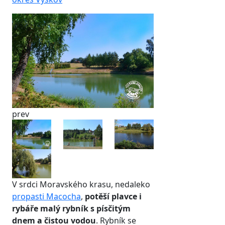
prev
next
V srdci Moravského krasu, nedaleko
propasti Macocha
,
potěší plavce i
rybáře malý rybník s písčitým
dnem a čistou vodou
. Rybník se