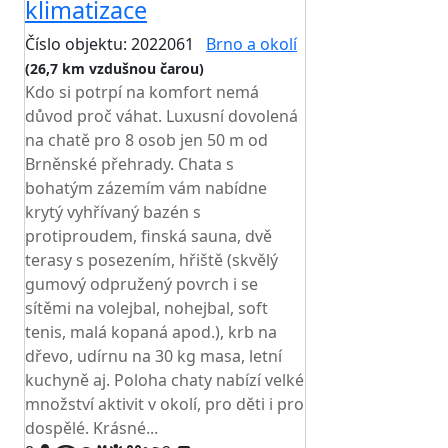
klimatizace
Číslo objektu: 2022061
Brno a okolí
(26,7 km vzdušnou čarou)
Kdo si potrpí na komfort nemá
důvod proč váhat. Luxusní dovolená
na chatě pro 8 osob jen 50 m od
Brněnské přehrady. Chata s
bohatým zázemím vám nabídne
krytý vyhřívaný bazén s
protiproudem, finská sauna, dvě
terasy s posezením, hřiště (skvělý
gumový odpružený povrch i se
sítěmi na volejbal, nohejbal, soft
tenis, malá kopaná apod.), krb na
dřevo, udírnu na 30 kg masa, letní
kuchyně aj. Poloha chaty nabízí velké
množství aktivit v okolí, pro děti i pro
dospělé. Krásné...