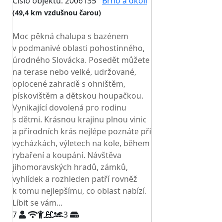
Číslo objektu: 2006135
Brno a okolí
(49,4 km vzdušnou čarou)
TOP HODNOCENÍ
Moc pěkná chalupa s bazénem
v podmanivé oblasti pohostinného,
úrodného Slovácka. Posedět můžete
na terase nebo velké, udržované,
oplocené zahradě s ohništěm,
pískovištěm a dětskou houpačkou.
Vynikající dovolená pro rodinu
s dětmi. Krásnou krajinu plnou vinic
a přírodních krás nejlépe poznáte při
vycházkách, výletech na kole, během
rybaření a koupání. Návštěva
jihomoravských hradů, zámků,
vyhlídek a rozhleden patří rovněž
k tomu nejlepšímu, co oblast nabízí.
Líbit se vám...
7
3