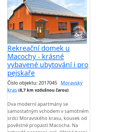
Rekreační domek u
Macochy - krásné
vybavené ubytování i pro
pejskaře
Číslo objektu: 2017045
Moravský
kras
(8,7 km vzdušnou čarou)
TOP HODNOCENÍ
Dva moderní apartmány se
samostatným vchodem v samotném
srdci Moravského krasu, kousek od
pověstné propasti Macocha. Na