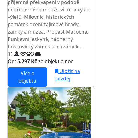
příjemná překvapení v podobě
nepřeberného množství túr a cyklo
výletů. Milovníci historických
památek ocení zajímavé hrady,
zámky a muzea. Propast Macocha,
Punkevní jeskyně, nádherný
boskovický zámek, ale i zámek...
11
3
Od:
5.297 Kč
za objekt a noc
Uložit na
Více o
později
objektu