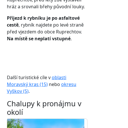
hráz a srovnali břehy původní louky.
Příjezd k rybníku je po asfaltové
cestě
, rybník najdete po levé straně
před vjezdem do obce Ruprechtov.
Na místě se neplatí vstupné
.
Další turistické cíle v
oblasti
Moravský kras (15)
nebo
okresu
Vyškov (5)
.
Chalupy k pronájmu v
okolí