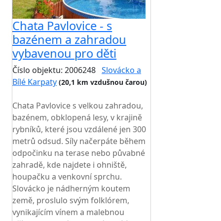
Chata Pavlovice - s
bazénem a zahradou
vybavenou pro děti
Číslo objektu: 2006248
Slovácko a
Bílé Karpaty
(20,1 km vzdušnou čarou)
TOP HODNOCENÍ
Chata Pavlovice s velkou zahradou,
bazénem, obklopená lesy, v krajině
rybníků, které jsou vzdálené jen 300
metrů odsud. Síly načerpáte během
odpočinku na terase nebo půvabné
zahradě, kde najdete i ohniště,
houpačku a venkovní sprchu.
Slovácko je nádherným koutem
země, proslulo svým folklórem,
vynikajícím vínem a malebnou