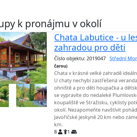
upy k pronájmu v okolí
Chata Labutice - u le
zahradou pro děti
Číslo objektu: 2019047
Střední Mo
čarou)
TOP HODNOCENÍ
Chata v krásné velké zahradě ideál
U chaty nechybí zastřešená verand
ohniště a pro děti houpačka a dět
se vypravíte do nedaleké Plumlovs
koupaliště ve Stražisku, cyklisty pot
okolí. Nezapomeňte navštívit pohá
Javořičské jeskyně 20 km nebo zám
km.
8
1