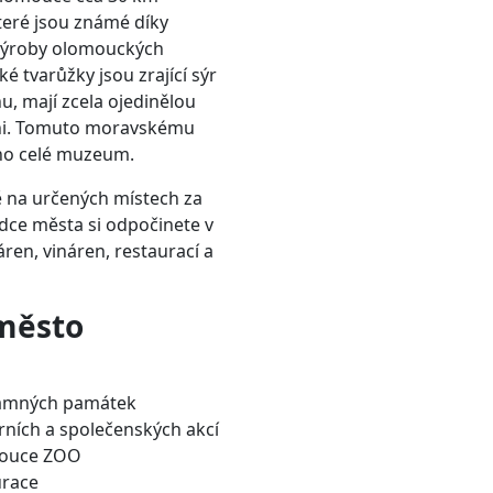
které jsou známé díky
 výroby olomouckých
 tvarůžky jsou zrající sýr
, mají zcela ojedinělou
ůni. Tomuto moravskému
no celé muzeum.
 na určených místech za
ídce města si odpočinete v
en, vináren, restaurací a
 město
namných památek
rních a společenských akcí
mouce ZOO
urace