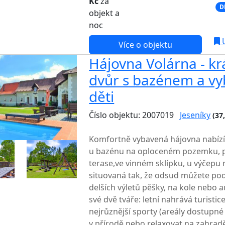
Kč
za
NEJNIŽŠÍ CENA NA TRHU
D
objekt a
noc
U
Více o objektu
Hájovna Volárna - k
dvůr s bazénem a v
děti
Číslo objektu: 2007019
Jeseníky
(37
TOP HODNOCENÍ
Komfortně vybavená hájovna nabízí
u bazénu na oploceném pozemku, 
terase,ve vinném sklípku, u výčepu 
situovaná tak, že odsud můžete pod
delších výletů pěšky, na kole nebo a
své dvě tváře: letní nahrává turisti
nejrůznější sporty (areály dostupné
v přírodě nebo relaxovat na zahradě