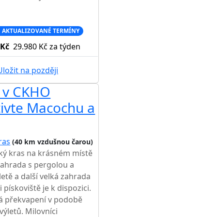
 AKTUALIZOVANÉ TERMÍNY
 Kč
29.980 Kč
za týden
ložit na později
- v CKHO
tivte Macochu a
ras
(40 km vzdušnou čarou)
ský kras na krásném místě
zahrada s pergolou a
etě a další velká zahrada
pískoviště je k dispozici.
á překvapení v podobě
ýletů. Milovníci