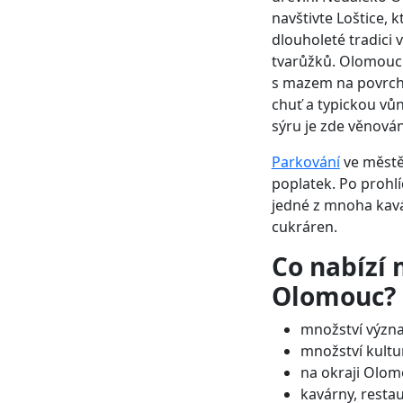
navštivte Loštice, 
dlouholeté tradici
tvarůžků. Olomoucké
s mazem na povrchu
chuť a typickou v
sýru je zde věnová
Parkování
ve městě
poplatek. Po prohl
jedné z
mnoha kavár
cukráren.
Co nabízí
Olomouc?
množství výz
množství kultu
na okraji Olo
kavárny, resta