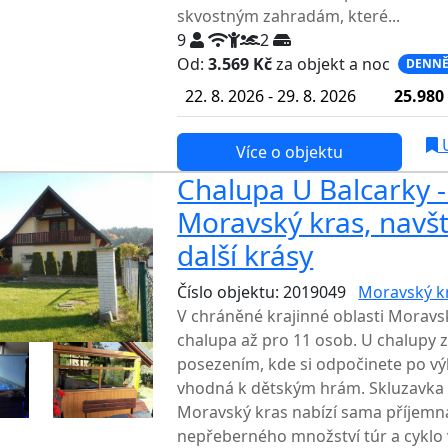
skvostným zahradám, které...
9
2
Od:
3.569 Kč
za objekt a noc
DENNĚ
22. 8. 2026 - 29. 8. 2026
25.980
U
Více o objektu
Chalupa U Balcarky 
Moravský kras, navš
další krásy
Číslo objektu: 2019049
Moravský k
V chráněné krajinné oblasti Morav
chalupa až pro 11 osob. U chalupy 
posezením, kde si odpočinete po výl
vhodná k dětským hrám. Skluzavka i 
Moravský kras nabízí sama příjemn
nepřeberného množství túr a cyklo v