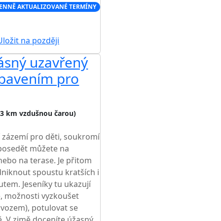
ENNĚ AKTUALIZOVANÉ TERMÍNY
ložit na později
rásný uzavřený
ybavením pro
,3 km vzdušnou čarou)
 zázemí pro děti, soukromí
posedět můžete na
nebo na terase. Je přitom
niknout spoustu kratších i
utem. Jeseníky tu ukazují
ce, možnosti vyzkoušet
 vozem), potulovat se
. V zimě doceníte úžasný...