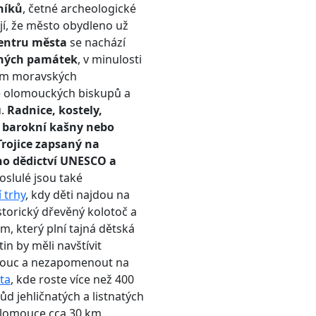
níků
, četné archeologické
jí, že město obydleno už
entru města
se nachází
ných památek
, v minulosti
em moravských
é olomouckých biskupů a
ů.
Radnice, kostely,
 barokní kašny nebo
Trojice zapsaný na
o dědictví UNESCO a
oslulé jsou také
 trhy
, kdy děti najdou na
torický dřevěný kolotoč a
, který plní tajná dětská
in by měli navštívit
mouc a nezapomenout na
ta
, kde roste více než 400
d jehličnatých a listnatých
Olomouce cca 30 km