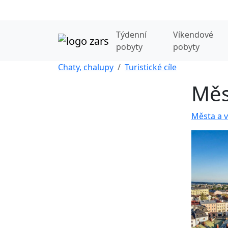
Týdenní
Víkendové
pobyty
pobyty
Chaty, chalupy
Turistické cíle
Měs
Města a v