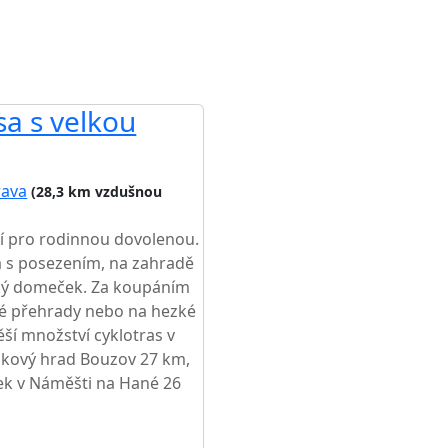
sa s velkou
rava
(28,3 km vzdušnou
ní pro rodinnou dovolenou.
a s posezením, na zahradě
ský domeček. Za koupáním
ké přehrady nebo na hezké
ěší množství cyklotras v
dkový hrad Bouzov 27 km,
ek v Náměšti na Hané 26