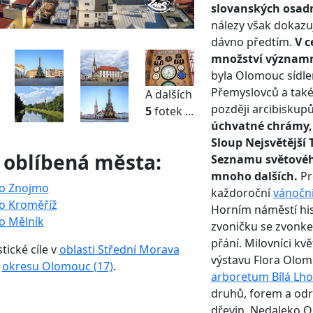
slovanských osad
nálezy však dokazu
dávno předtím.
V c
množství význam
byla Olomouc sídl
Přemyslovců a tak
A dalších
později arcibiskup
5
fotek ...
úchvatné chrámy,
Sloup Nejsvětější 
 oblíbená města:
Seznamu světovéh
mnoho dalších.
Pr
o Znojmo
každoroční
vánoční
o Kroměříž
Horním náměstí his
o Mělník
zvoničku se zvonkem
přání. Milovníci
květ
stické cíle v
oblasti Střední Morava
výstavu Flora Olo
o
okresu Olomouc (17)
.
arboretum Bílá Lho
druhů, forem a odrů
dřevin. Nedaleko 