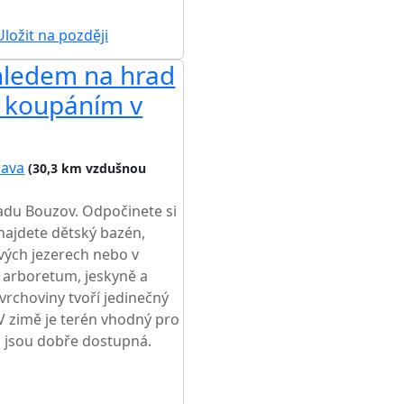
ŽŠÍ CENA NA TRHU
ložit na později
ýhledem na hrad
 koupáním v
rava
(30,3 km vzdušnou
radu Bouzov. Odpočinete si
najdete dětský bazén,
vých jezerech nebo v
, arboretum, jeskyně a
vrchoviny tvoří jedinečný
 V zimě je terén vhodný pro
a jsou dobře dostupná.