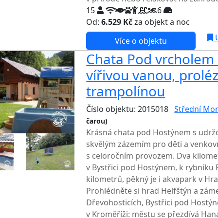
15
6
Od:
6.529 Kč
za objekt a noc
NEJNI
U
Více o objektu
Chata Pod vrcholem 
vířivou vanou, prolé
trampolínou
Číslo objektu: 2015018
Střední Mo
čarou)
TOP HODNOCENÍ
Krásná chata pod Hostýnem s udrž
skvělým zázemím pro děti a venkovn
s celoročním provozem. Dva kilomet
v Bystřici pod Hostýnem, k rybníku 
kilometrů, pěkný je i akvapark v Hr
Prohlédněte si hrad Helfštýn a zám
Dřevohosticích, Bystřici pod Hostýn
v Kroměříži: městu se přezdívá Hanác