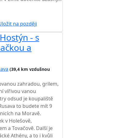
ŽŠÍ CENA NA TRHU
ložit na později
Hostýn - s
AKCE
začkou a
rava
(39,4 km vzdušnou
ovanou zahradou, grilem,
í vířivou vanou
ry odsud je koupaliště
Rusava to budete mít 9
anicích na Moravě.
ek v Holešově,
em a Tovačově. Další je
ké Athény, a to i kvůli