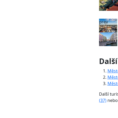
prev
next
Další
Měst
Měst
Měst
Další turi
(37)
neb