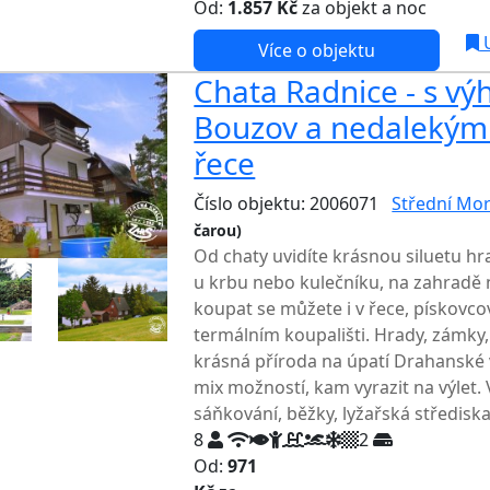
Od:
1.857 Kč
za objekt a noc
NEJNI
U
Více o objektu
Chata Radnice - s v
Bouzov a nedalekým
řece
Číslo objektu: 2006071
Střední Mo
čarou)
TOP HODNOCENÍ
Od chaty uvidíte krásnou siluetu h
u krbu nebo kulečníku, na zahradě 
koupat se můžete i v řece, pískovco
termálním koupališti. Hrady, zámky
krásná příroda na úpatí Drahanské 
mix možností, kam vyrazit na výlet.
sáňkování, běžky, lyžařská středisk
8
2
Od:
971