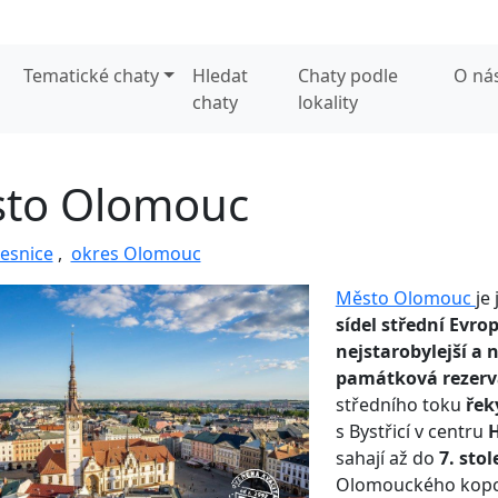
Tematické chaty
Hledat
Chaty podle
O ná
chaty
lokality
to Olomouc
esnice
,
okres Olomouc
Město Olomouc
je
sídel střední Evro
nejstarobylejší a 
památková rezerv
středního toku
řek
s Bystřicí v centru
sahají až do
7. stol
Olomouckého kopc