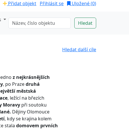
Přidat objekt
Přihlásit se
Uložené (
0
)
s
Hledat další cíle
 jedno
z nejkrásnějších
py
, po Praze
druhá
největší městská
ace
, ležící na březích
y Moravy
při soutoku
Hané.
Dějiny Olomouce
etí
, kdy se krajina kolem
e stala
domovem prvních