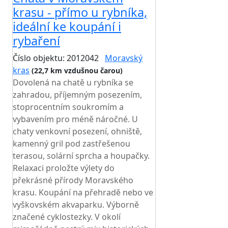
krasu - přímo u rybníka,
ideální ke koupání i
rybaření
Číslo objektu: 2012042
Moravský
kras
(22,7 km vzdušnou čarou)
Dovolená na chatě u rybníka se
zahradou, příjemným posezením,
stoprocentním soukromím a
vybavením pro méně náročné. U
chaty venkovní posezení, ohniště,
kamenný gril pod zastřešenou
terasou, solární sprcha a houpačky.
Relaxaci proložte výlety do
překrásné přírody Moravského
krasu. Koupání na přehradě nebo ve
vyškovském akvaparku. Výborně
značené cyklostezky. V okolí