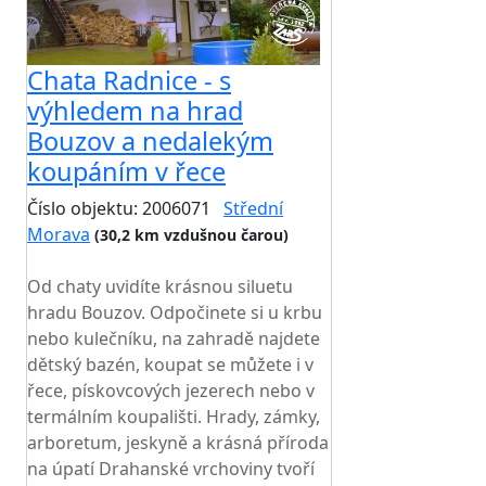
Chata Radnice - s
výhledem na hrad
Bouzov a nedalekým
koupáním v řece
Číslo objektu: 2006071
Střední
Morava
(30,2 km vzdušnou čarou)
TOP HODNOCENÍ
Od chaty uvidíte krásnou siluetu
hradu Bouzov. Odpočinete si u krbu
nebo kulečníku, na zahradě najdete
dětský bazén, koupat se můžete i v
řece, pískovcových jezerech nebo v
termálním koupališti. Hrady, zámky,
arboretum, jeskyně a krásná příroda
na úpatí Drahanské vrchoviny tvoří