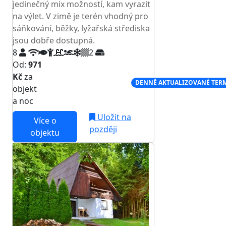
jedinečný mix možností, kam vyrazit
na výlet. V zimě je terén vhodný pro
sáňkování, běžky, lyžařská střediska
jsou dobře dostupná.
8
2
Od:
971
Kč
za
NEJNIŽŠÍ CENA NA TRHU
DENNĚ AKTUALIZOVANÉ TER
objekt
a noc
Uložit na
Více o
později
objektu