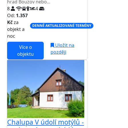
hrad Bouzov nebo...
8
4
Od:
1.357
Kč
za
DENNĚ AKTUALIZOVANÉ TERMÍNY
objekt a
noc
Uložit na
Více o
později
objektu
Chalupa V údolí motýlů -