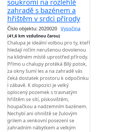
soukromí na rozlehlé
zahradě s bazénem a
hřištěm v srdci přírody
Číslo objektu: 2020020
Vysočina
(41,6 km vzdušnou čarou)
Chalupa je ideální volbou pro ty, kteří
hledají ničím nerušenou dovolenou
na klidném místě uprostřed přírody.
Přímo u chalupy protéká Bílý potok,
za okny šumí les a na zahradě vás
čeká dostatek prostoru k odpočinku
i zábavě. K dispozici je velký
oplocený pozemek s travnatým
hřištěm se sítí, pískovištěm,
houpačkou a nadzemním bazénem.
Nechybí ani ohniště se žulovým
grilem a venkovní posezení se
zahradním nábytkem a velkým