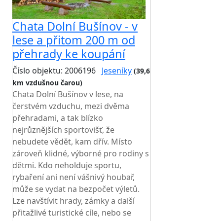
Chata Dolní Bušínov - v
lese a přitom 200 m od
přehrady ke koupání
Číslo objektu: 2006196
Jeseníky
(39,6
km vzdušnou čarou)
Chata Dolní Bušínov v lese, na
čerstvém vzduchu, mezi dvěma
přehradami, a tak blízko
nejrůznějších sportovišť, že
nebudete vědět, kam dřív. Místo
zároveň klidné, výborné pro rodiny s
dětmi. Kdo neholduje sportu,
rybaření ani není vášnivý houbař,
může se vydat na bezpočet výletů.
Lze navštívit hrady, zámky a další
přitažlivé turistické cíle, nebo se