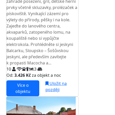
zahradě posezení, gril, dětské herní
prvky včetně skluzavky, prolézaček a
pískoviště. Vynikající zázemí pro
výlety do přírody, pěšky i na kole.
Zajeďte do lanového centra,
akvaparků, zatopeného lomu, na
koupaliště nebo si vypůjčte
elektrokola. Prohlédněte si jeskyni
Balcarku, Sloupsko – Šošůvskou
jeskyni, ale především zavítejte
k propasti Macocha a...
10
3
Od:
3.426 Kč
za objekt a noc
Uložit na
Více o
později
objektu