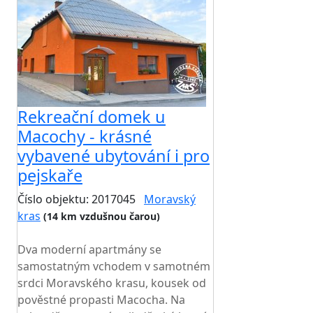
Rekreační domek u
Macochy - krásné
vybavené ubytování i pro
pejskaře
Číslo objektu: 2017045
Moravský
kras
(14 km vzdušnou čarou)
TOP HODNOCENÍ
Dva moderní apartmány se
samostatným vchodem v samotném
srdci Moravského krasu, kousek od
pověstné propasti Macocha. Na