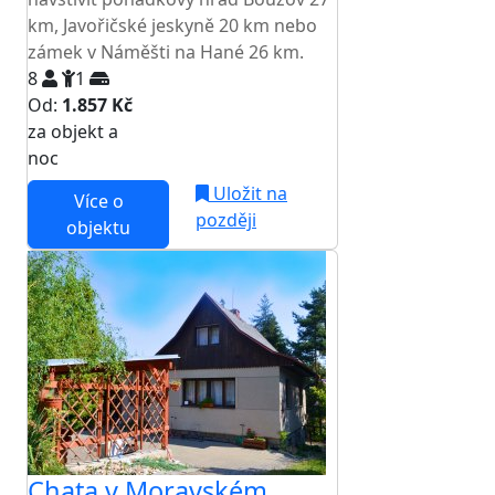
km, Javořičské jeskyně 20 km nebo
zámek v Náměšti na Hané 26 km.
8
1
Od:
1.857 Kč
za objekt a
NEJNIŽŠÍ CENA NA TRHU
noc
Uložit na
Více o
později
objektu
Chata v Moravském