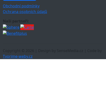
Obchodní podmínky
Ochrana osobních údajů
Naši partneři:
Copyright © 2026 | Design by SenseMedia.cz | Code by
Tvorime-weby.cz