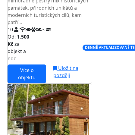
mimořádně pestrý mix historických
památek, přírodních unikátů a
moderních turistických cílů, kam
patří...
10
3
Od:
1.500
Kč
za
NEJNIŽŠÍ CENA NA TRHU
DENNĚ AKTUALIZOVANÉ T
objekt a
noc
Uložit na
Více o
později
objektu