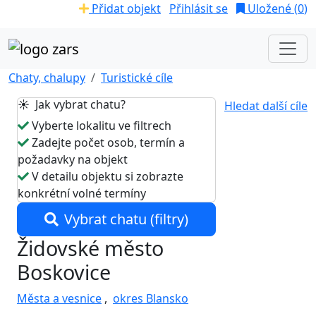
Přidat objekt
Přihlásit se
Uložené (
0
)
Chaty, chalupy
Turistické cíle
☀️ Jak vybrat chatu?
Hledat další cíle
Vyberte lokalitu ve filtrech
Zadejte počet osob, termín a
požadavky na objekt
V detailu objektu si zobrazte
konkrétní volné termíny
Vybrat chatu (filtry)
Židovské město
Boskovice
Města a vesnice
,
okres Blansko