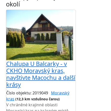
okolí
Chalupa U Balcarky - v
CKHO Moravský kras,
navštivte Macochu a další
krásy
Číslo objektu: 2019049
Moravský
kras
(12,3 km vzdušnou čarou)
V chráněné krajinné oblasti
Moravský kras na krásném místě