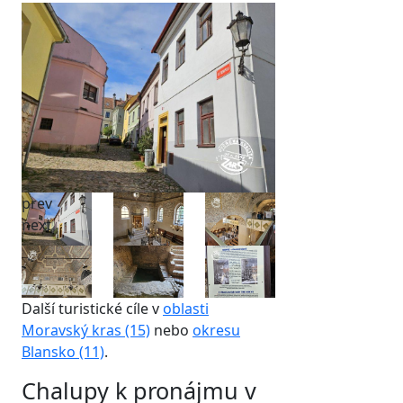
prev
next
Další turistické cíle v
oblasti
Moravský kras (15)
nebo
okresu
Blansko (11)
.
Chalupy k pronájmu v