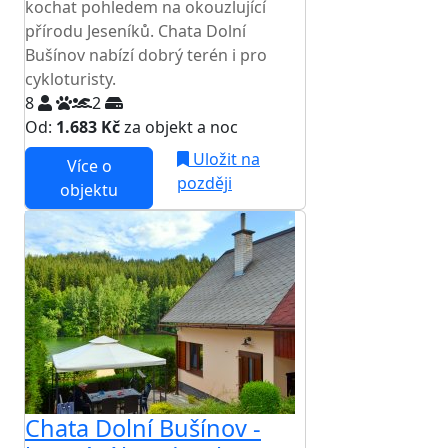
kochat pohledem na okouzlující
přírodu Jeseníků. Chata Dolní
Bušínov nabízí dobrý terén i pro
cykloturisty.
8
2
Od:
1.683 Kč
za objekt a noc
Uložit na
Více o
později
objektu
Chata Dolní Bušínov -