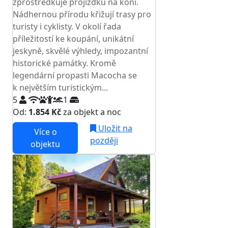
zprostředkuje projížďku na koni.
Nádhernou přírodu křižují trasy pro
turisty i cyklisty. V okolí řada
příležitostí ke koupání, unikátní
jeskyně, skvělé výhledy, impozantní
historické památky. Kromě
legendární propasti Macocha se
k největším turistickým...
5
1
Od:
1.854 Kč
za objekt a noc
Uložit na
Více o
později
objektu