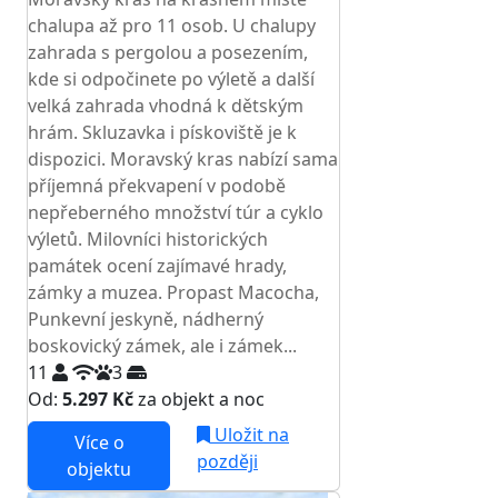
chalupa až pro 11 osob. U chalupy
zahrada s pergolou a posezením,
kde si odpočinete po výletě a další
velká zahrada vhodná k dětským
hrám. Skluzavka i pískoviště je k
dispozici. Moravský kras nabízí sama
příjemná překvapení v podobě
nepřeberného množství túr a cyklo
výletů. Milovníci historických
památek ocení zajímavé hrady,
zámky a muzea. Propast Macocha,
Punkevní jeskyně, nádherný
boskovický zámek, ale i zámek...
11
3
Od:
5.297 Kč
za objekt a noc
Uložit na
Více o
později
objektu