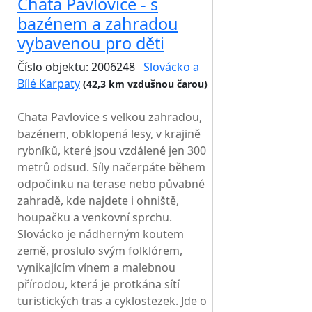
Chata Pavlovice - s
bazénem a zahradou
vybavenou pro děti
Číslo objektu: 2006248
Slovácko a
Bílé Karpaty
(42,3 km vzdušnou čarou)
TOP HODNOCENÍ
Chata Pavlovice s velkou zahradou,
bazénem, obklopená lesy, v krajině
rybníků, které jsou vzdálené jen 300
metrů odsud. Síly načerpáte během
odpočinku na terase nebo půvabné
zahradě, kde najdete i ohniště,
houpačku a venkovní sprchu.
Slovácko je nádherným koutem
země, proslulo svým folklórem,
vynikajícím vínem a malebnou
přírodou, která je protkána sítí
turistických tras a cyklostezek. Jde o