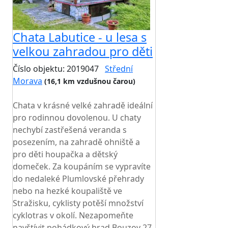
Chata Labutice - u lesa s
velkou zahradou pro děti
Číslo objektu: 2019047
Střední
Morava
(16,1 km vzdušnou čarou)
TOP HODNOCENÍ
Chata v krásné velké zahradě ideální
pro rodinnou dovolenou. U chaty
nechybí zastřešená veranda s
posezením, na zahradě ohniště a
pro děti houpačka a dětský
domeček. Za koupáním se vypravíte
do nedaleké Plumlovské přehrady
nebo na hezké koupaliště ve
Stražisku, cyklisty potěší množství
cyklotras v okolí. Nezapomeňte
navštívit pohádkový hrad Bouzov 27