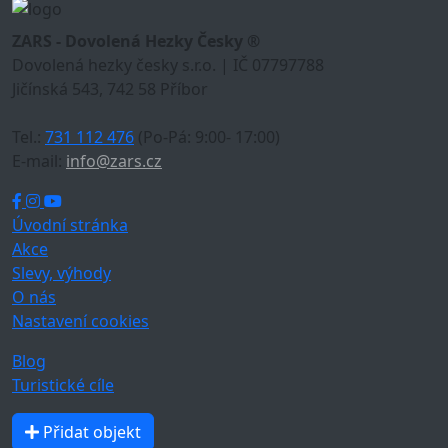
ZARS - Dovolená Hezky Česky ®
Dovolená hezky česky s.r.o. | IČ 07797788
Jičínská 543, 742 58 Příbor
Tel.:
731 112 476
(Po-Pá: 9:00- 17:00)
E-mail:
info@zars.cz
Úvodní stránka
Akce
Slevy, výhody
O nás
Nastavení cookies
Blog
Turistické cíle
Přidat objekt