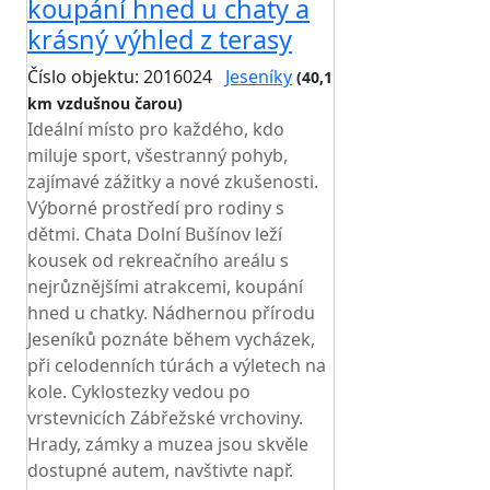
koupání hned u chaty a
krásný výhled z terasy
Číslo objektu: 2016024
Jeseníky
(40,1
km vzdušnou čarou)
TOP HODNOCENÍ
Ideální místo pro každého, kdo
miluje sport, všestranný pohyb,
zajímavé zážitky a nové zkušenosti.
Výborné prostředí pro rodiny s
dětmi. Chata Dolní Bušínov leží
kousek od rekreačního areálu s
nejrůznějšími atrakcemi, koupání
hned u chatky. Nádhernou přírodu
Jeseníků poznáte během vycházek,
při celodenních túrách a výletech na
kole. Cyklostezky vedou po
vrstevnicích Zábřežské vrchoviny.
Hrady, zámky a muzea jsou skvěle
dostupné autem, navštivte např.