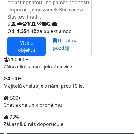
oblast bohatou i na pamětihodnosti.
Doporučujeme zámek Bučovice a
Slavkov, hrad...
5
2
Od:
1.354 Kč
za objekt a noc
Uložit na
Více o
později
objektu
10 000+
Zákazníků s námi jelo 2x a více
200+
Majitelů chalup je s námi přes 10 let
500+
Chat a chalup k pronájmu
98%
Zákazníků nás doporučuje