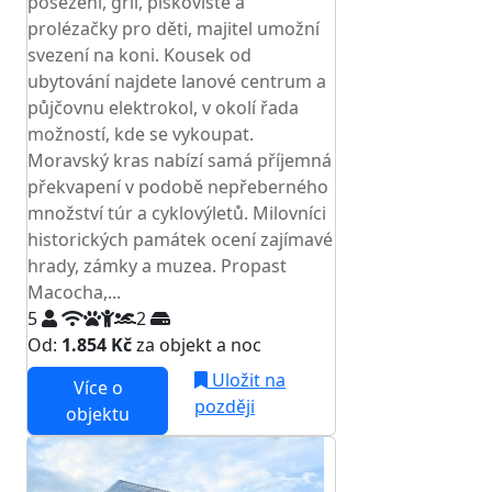
posezení, gril, pískoviště a
prolézačky pro děti, majitel umožní
svezení na koni. Kousek od
ubytování najdete lanové centrum a
půjčovnu elektrokol, v okolí řada
možností, kde se vykoupat.
Moravský kras nabízí samá příjemná
překvapení v podobě nepřeberného
množství túr a cyklovýletů. Milovníci
historických památek ocení zajímavé
hrady, zámky a muzea. Propast
Macocha,...
5
2
Od:
1.854 Kč
za objekt a noc
Uložit na
Více o
později
objektu