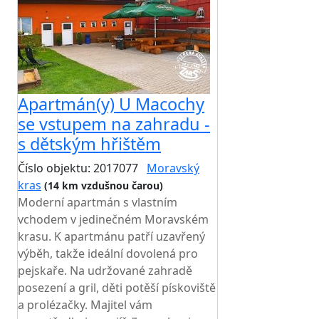
Apartmán(y) U Macochy
se vstupem na zahradu -
s dětským hřištěm
Číslo objektu: 2017077
Moravský
kras
(14 km vzdušnou čarou)
Moderní apartmán s vlastním
vchodem v jedinečném Moravském
krasu. K apartmánu patří uzavřený
výběh, takže ideální dovolená pro
pejskaře. Na udržované zahradě
posezení a gril, děti potěší pískoviště
a prolézačky. Majitel vám