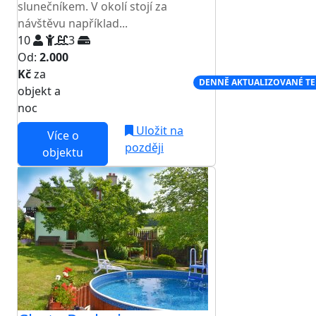
slunečníkem. V okolí stojí za
návštěvu například...
10
3
Od:
2.000
Kč
za
NEJNIŽŠÍ CENA NA TRHU
DENNĚ AKTUALIZOVANÉ T
objekt a
noc
Uložit na
Více o
později
objektu