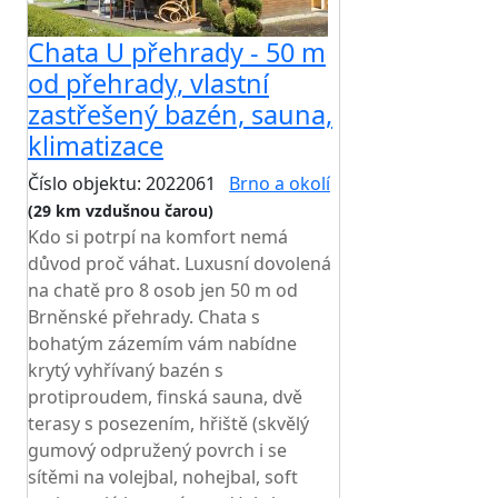
Chata U přehrady - 50 m
od přehrady, vlastní
zastřešený bazén, sauna,
klimatizace
Číslo objektu: 2022061
Brno a okolí
(29 km vzdušnou čarou)
Kdo si potrpí na komfort nemá
důvod proč váhat. Luxusní dovolená
na chatě pro 8 osob jen 50 m od
Brněnské přehrady. Chata s
bohatým zázemím vám nabídne
krytý vyhřívaný bazén s
protiproudem, finská sauna, dvě
terasy s posezením, hřiště (skvělý
gumový odpružený povrch i se
sítěmi na volejbal, nohejbal, soft