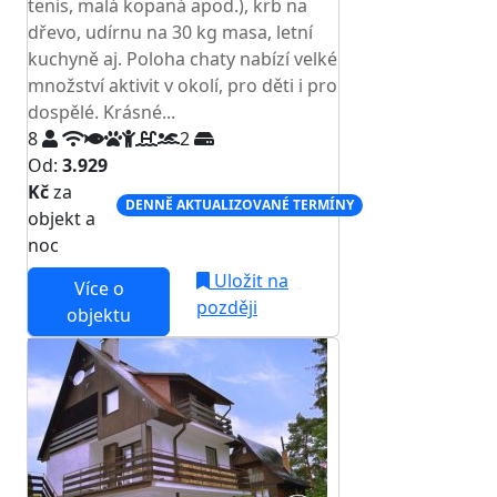
tenis, malá kopaná apod.), krb na
dřevo, udírnu na 30 kg masa, letní
kuchyně aj. Poloha chaty nabízí velké
množství aktivit v okolí, pro děti i pro
dospělé. Krásné...
8
2
Od:
3.929
Kč
za
DENNĚ AKTUALIZOVANÉ TERMÍNY
objekt a
noc
Uložit na
Více o
později
objektu