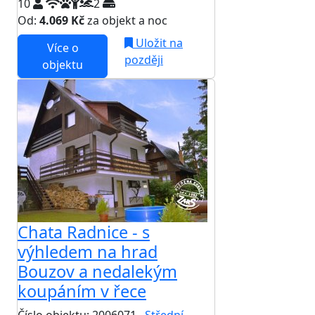
10
2
Od:
4.069 Kč
za objekt a noc
Uložit na
Více o
později
objektu
Chata Radnice - s
výhledem na hrad
Bouzov a nedalekým
koupáním v řece