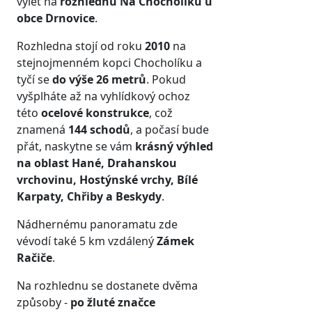
výlet na
rozhlednu Na Chocholíku u
obce Drnovice
.
Rozhledna stojí od roku
2010
na
stejnojmenném kopci Chocholíku a
tyčí se
do výše 26 metrů
. Pokud
vyšplháte až na vyhlídkový ochoz
této
ocelové konstrukce
, což
znamená
144 schodů
, a počasí bude
přát, naskytne se vám
krásný výhled
na oblast Hané, Drahanskou
vrchovinu, Hostýnské vrchy, Bílé
Karpaty, Chřiby a Beskydy
.
Nádhernému panoramatu zde
vévodí také 5 km vzdálený
Zámek
Račiče
.
Na rozhlednu se dostanete dvěma
způsoby -
po žluté značce