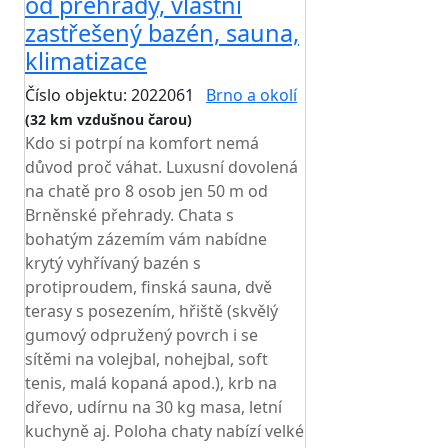
od přehrady, vlastní
zastřešený bazén, sauna,
klimatizace
Číslo objektu: 2022061
Brno a okolí
(32 km vzdušnou čarou)
Kdo si potrpí na komfort nemá
důvod proč váhat. Luxusní dovolená
na chatě pro 8 osob jen 50 m od
Brněnské přehrady. Chata s
bohatým zázemím vám nabídne
krytý vyhřívaný bazén s
protiproudem, finská sauna, dvě
terasy s posezením, hřiště (skvělý
gumový odpružený povrch i se
sítěmi na volejbal, nohejbal, soft
tenis, malá kopaná apod.), krb na
dřevo, udírnu na 30 kg masa, letní
kuchyně aj. Poloha chaty nabízí velké