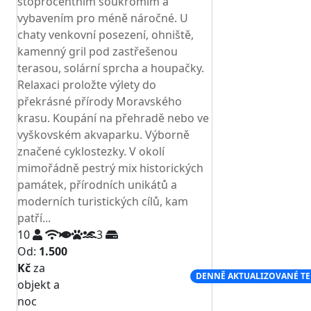
stoprocentním soukromím a
vybavením pro méně náročné. U
chaty venkovní posezení, ohniště,
kamenný gril pod zastřešenou
terasou, solární sprcha a houpačky.
Relaxaci proložte výlety do
překrásné přírody Moravského
krasu. Koupání na přehradě nebo ve
vyškovském akvaparku. Výborně
značené cyklostezky. V okolí
mimořádně pestrý mix historických
památek, přírodních unikátů a
moderních turistických cílů, kam
patří...
10
3
Od:
1.500
Kč
za
NEJNIŽŠÍ CENA NA TRHU
DENNĚ AKTUALIZOVANÉ T
objekt a
noc