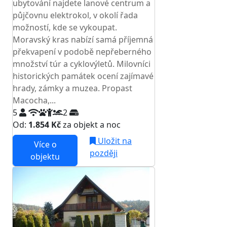
ubytování najdete lanové centrum a
půjčovnu elektrokol, v okolí řada
možností, kde se vykoupat.
Moravský kras nabízí samá příjemná
překvapení v podobě nepřeberného
množství túr a cyklovýletů. Milovníci
historických památek ocení zajímavé
hrady, zámky a muzea. Propast
Macocha,...
5
2
Od:
1.854 Kč
za objekt a noc
Uložit na
Více o
později
objektu