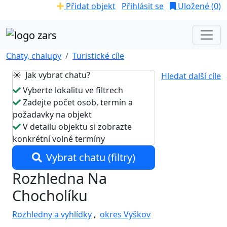
Přidat objekt
Přihlásit se
Uložené (
0
)
Chaty, chalupy
Turistické cíle
☀️ Jak vybrat chatu?
Hledat další cíle
Vyberte lokalitu ve filtrech
Zadejte počet osob, termín a
požadavky na objekt
V detailu objektu si zobrazte
konkrétní volné termíny
Vybrat chatu (filtry)
Rozhledna Na
Chocholíku
Rozhledny a vyhlídky
,
okres Vyškov