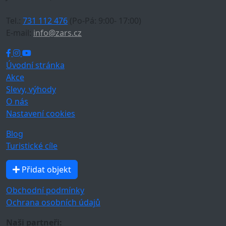
Tel.:
731 112 476
(Po-Pá: 9:00- 17:00)
E-mail:
info@zars.cz
Úvodní stránka
Akce
Slevy, výhody
O nás
Nastavení cookies
Blog
Turistické cíle
Přidat objekt
Obchodní podmínky
Ochrana osobních údajů
Naši partneři: