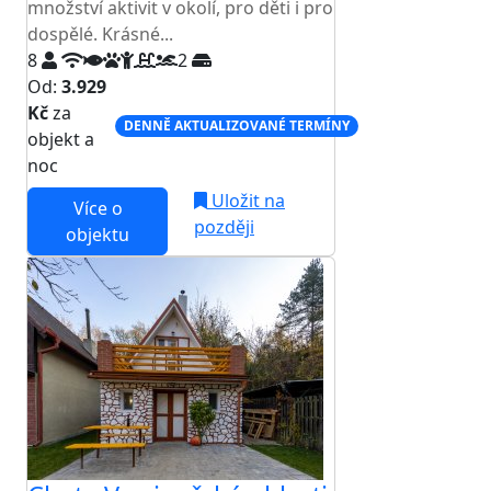
množství aktivit v okolí, pro děti i pro
dospělé. Krásné...
8
2
Od:
3.929
Kč
za
DENNĚ AKTUALIZOVANÉ TERMÍNY
objekt a
noc
Uložit na
Více o
později
objektu