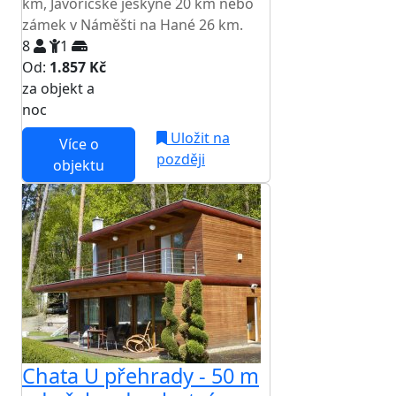
km, Javořičské jeskyně 20 km nebo
zámek v Náměšti na Hané 26 km.
8
1
Od:
1.857 Kč
za objekt a
NEJNIŽŠÍ CENA NA TRHU
noc
Uložit na
Více o
později
objektu
Chata U přehrady - 50 m