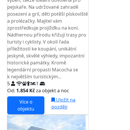
výběh, takže ideální dovolená pro
pejskaře. Na udržované zahradě
posezení a gril, děti potěší pískoviště
a prolézačky. Majitel vám
zprostředkuje projížďku na koni.
Nádhernou přírodu křižují trasy pro
turisty i cyklisty. V okolí řada
příležitostí ke koupání, unikátní
jeskyně, skvělé výhledy, impozantní
historické památky. Kromě
legendární propasti Macocha se
k největším turistickým...
5
1
Od:
1.854 Kč
za objekt a noc
Uložit na
Více o
později
objektu