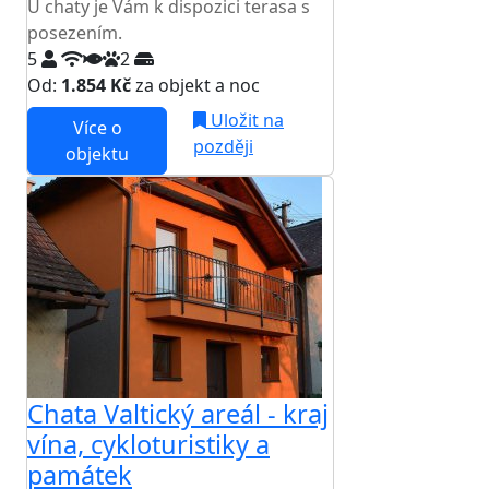
U chaty je Vám k dispozici terasa s
posezením.
5
2
Od:
1.854 Kč
za objekt a noc
Uložit na
Více o
později
objektu
Chata Valtický areál - kraj
vína, cykloturistiky a
památek