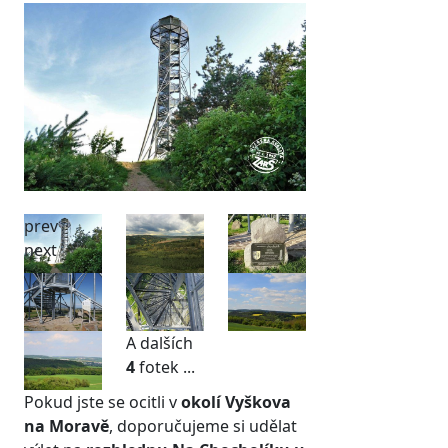
prev
next
A dalších
4
fotek ...
Pokud jste se ocitli v
okolí Vyškova
na Moravě
, doporučujeme si udělat