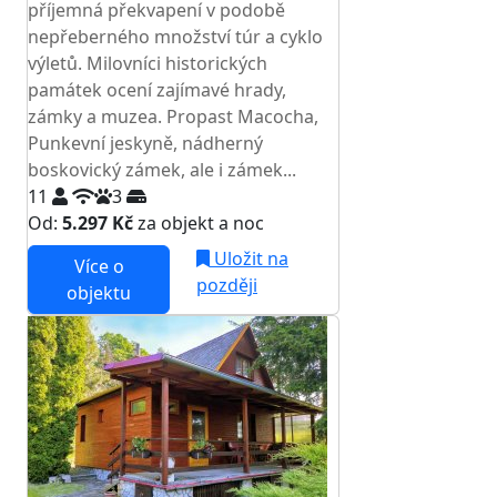
příjemná překvapení v podobě
nepřeberného množství túr a cyklo
výletů. Milovníci historických
památek ocení zajímavé hrady,
zámky a muzea. Propast Macocha,
Punkevní jeskyně, nádherný
boskovický zámek, ale i zámek...
11
3
Od:
5.297 Kč
za objekt a noc
Uložit na
Více o
později
objektu