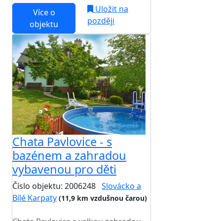
Uložit na
Více o
později
objektu
Chata Pavlovice - s
bazénem a zahradou
vybavenou pro děti
Číslo objektu: 2006248
Slovácko a
Bílé Karpaty
(11,9 km vzdušnou čarou)
TOP HODNOCENÍ