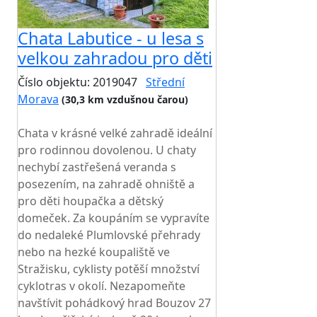
Chata Labutice - u lesa s
velkou zahradou pro děti
Číslo objektu: 2019047
Střední
Morava
(30,3 km vzdušnou čarou)
TOP HODNOCENÍ
Chata v krásné velké zahradě ideální
pro rodinnou dovolenou. U chaty
nechybí zastřešená veranda s
posezením, na zahradě ohniště a
pro děti houpačka a dětský
domeček. Za koupáním se vypravíte
do nedaleké Plumlovské přehrady
nebo na hezké koupaliště ve
Stražisku, cyklisty potěší množství
cyklotras v okolí. Nezapomeňte
navštívit pohádkový hrad Bouzov 27