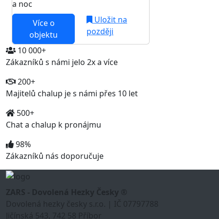
a noc
Uložit na
Více o
později
objektu
10 000+
Zákazníků s námi jelo 2x a více
200+
Majitelů chalup je s námi přes 10 let
500+
Chat a chalup k pronájmu
98%
Zákazníků nás doporučuje
ZARS - Dovolená Hezky Česky ®
Dovolená hezky česky s.r.o. | IČ 07797788
Jičínská 543, 742 58 Příbor