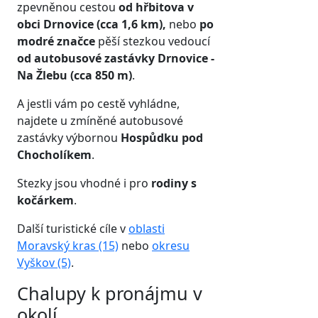
zpevněnou cestou
od hřbitova v
obci Drnovice (cca 1,6 km),
nebo
po
modré značce
pěší stezkou vedoucí
od autobusové zastávky Drnovice -
Na Žlebu (cca 850 m)
.
A jestli vám po cestě vyhládne,
najdete u zmíněné autobusové
zastávky výbornou
Hospůdku pod
Chocholíkem
.
Stezky jsou vhodné i pro
rodiny s
kočárkem
.
Další turistické cíle v
oblasti
Moravský kras (15)
nebo
okresu
Vyškov (5)
.
Chalupy k pronájmu v
okolí