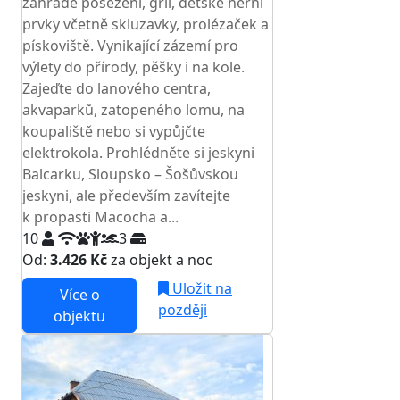
zahradě posezení, gril, dětské herní
prvky včetně skluzavky, prolézaček a
pískoviště. Vynikající zázemí pro
výlety do přírody, pěšky i na kole.
Zajeďte do lanového centra,
akvaparků, zatopeného lomu, na
koupaliště nebo si vypůjčte
elektrokola. Prohlédněte si jeskyni
Balcarku, Sloupsko – Šošůvskou
jeskyni, ale především zavítejte
k propasti Macocha a...
10
3
Od:
3.426 Kč
za objekt a noc
Uložit na
Více o
později
objektu