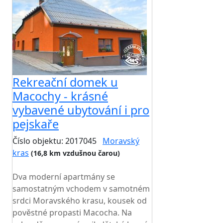
Rekreační domek u
Macochy - krásné
vybavené ubytování i pro
pejskaře
Číslo objektu: 2017045
Moravský
kras
(16,8 km vzdušnou čarou)
TOP HODNOCENÍ
Dva moderní apartmány se
samostatným vchodem v samotném
srdci Moravského krasu, kousek od
pověstné propasti Macocha. Na