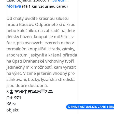
Číslo objektu: 2006071
Střední
Morava
(49,1 km vzdušnou čarou)
TOP HODNOCENÍ
Od chaty uvidíte krásnou siluetu
hradu Bouzov. Odpočinete si u krbu
nebo kulečníku, na zahradě najdete
dětský bazén, koupat se můžete i v
řece, pískovcových jezerech nebo v
termálním koupališti. Hrady, zámky,
arboretum, jeskyně a krásná příroda
na úpatí Drahanské vrchoviny tvoří
jedinečný mix možností, kam vyrazit
na výlet. V zimě je terén vhodný pro
sáňkování, běžky, lyžařská střediska
jsou dobře dostupná.
8
2
Od:
971
Kč
za
NEJNIŽŠÍ CENA NA TRHU
DENNĚ AKTUALIZOVANÉ TER
objekt