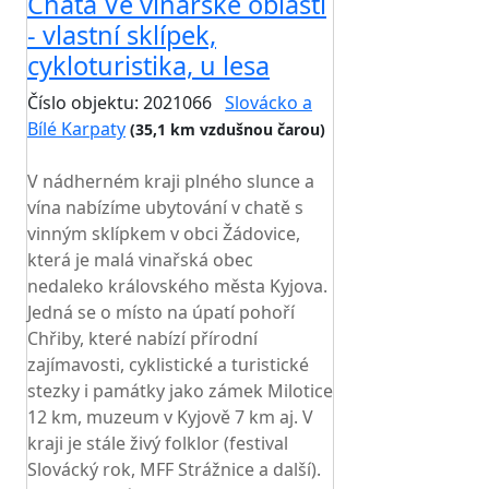
Chata Ve vinařské oblasti
- vlastní sklípek,
cykloturistika, u lesa
Číslo objektu: 2021066
Slovácko a
Bílé Karpaty
(35,1 km vzdušnou čarou)
TOP HODNOCENÍ
V nádherném kraji plného slunce a
vína nabízíme ubytování v chatě s
vinným sklípkem v obci Žádovice,
která je malá vinařská obec
nedaleko královského města Kyjova.
Jedná se o místo na úpatí pohoří
Chřiby, které nabízí přírodní
zajímavosti, cyklistické a turistické
stezky i památky jako zámek Milotice
12 km, muzeum v Kyjově 7 km aj. V
kraji je stále živý folklor (festival
Slovácký rok, MFF Strážnice a další).