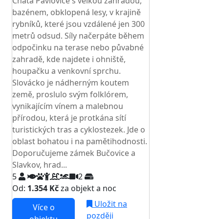
Chata Pavlovice s velkou zahradou,
bazénem, obklopená lesy, v krajině
rybníků, které jsou vzdálené jen 300
metrů odsud. Síly načerpáte během
odpočinku na terase nebo půvabné
zahradě, kde najdete i ohniště,
houpačku a venkovní sprchu.
Slovácko je nádherným koutem
země, proslulo svým folklórem,
vynikajícím vínem a malebnou
přírodou, která je protkána sítí
turistických tras a cyklostezek. Jde o
oblast bohatou i na pamětihodnosti.
Doporučujeme zámek Bučovice a
Slavkov, hrad...
5
2
Od:
1.354 Kč
za objekt a noc
Uložit na
Více o
později