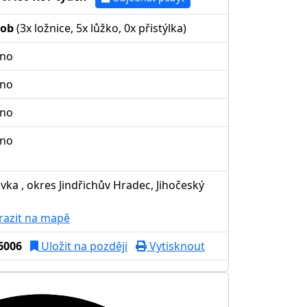
sob
(3x ložnice, 5x lůžko, 0x přistýlka)
no
no
no
no
vka , okres Jindřichův Hradec, Jihočeský
razit na mapě
6006
Uložit na později
Vytisknout