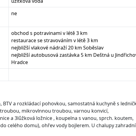
užitková voda
ne
obchod s potravinami v létě 3 km
restaurace se stravováním v létě 3 km
nejbližší vlakové nádraží 20 km Soběslav
nejbližší autobusová zastávka 5 km Deštná u Jindřicho
Hradce
m, BTV a rozkládací pohovkou, samostatná kuchyně s lednič
roubou, mikrovlnnou troubou, varnou konvicí,
ice a 3lůžková ložnice , koupelna s vanou, sprch. koutem,
do celého domu), ohřev vody bojlerem. U chalupy zahradní