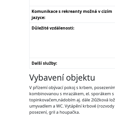
Komunikace s rekreanty možná v cizím
jazyce:
Důležité vzdálenosti:
Další služby:
Vybavení objektu
V přízemí obývací pokoj s krbem, posezení
kombinovanou s mrazákem, el. sporákem s t
topinkovačem,nádobím aj. dále 2lůžková ložn
umyvadlem a WC. Vytápění krbové (rozvody 
posezení, gril a houpačka.