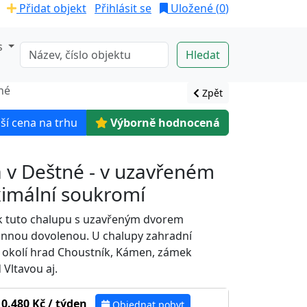
Přidat objekt
Přihlásit se
Uložené (
0
)
s
né
Zpět
ší cena na trhu
Výborně hodnocená
 v Deštné - v uzavřeném
imální soukromí
ak tuto chalupu s uzavřeným dvorem
innou dovolenou. U chalupy zahradní
V okolí hrad Choustník, Kámen, zámek
Vltavou aj.
10.480 Kč / týden
Objednat pobyt