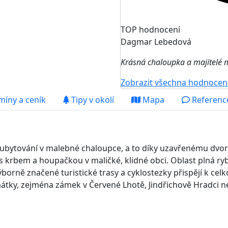
TOP hodnocení
Dagmar Lebedová
Krásná chaloupka a majitelé m
Zobrazit všechna hodnocen
míny a ceník
Tipy v okolí
Mapa
Reference
bytování v malebné chaloupce, a to díky uzavřenému dvor
 s krbem a houpačkou v maličké, klidné obci. Oblast plná ry
borně značené turistické trasy a cyklostezky přispějí k cel
átky, zejména zámek v Červené Lhotě, Jindřichově Hradci 