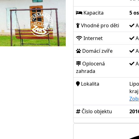
Kapacita
5 o
Vhodné pro děti
A
Internet
A
Domácí zvíře
A
Oplocená
A
zahrada
Lokalita
Lipo
kraj
Zob
Číslo objektu
201