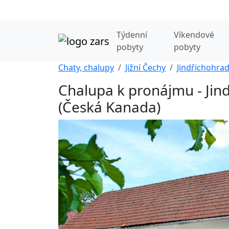
Týdenní
Víkendové
pobyty
pobyty
Chaty, chalupy
Jižní Čechy
Jindřichohra
Chalupa k pronájmu - Jin
(Česká Kanada)