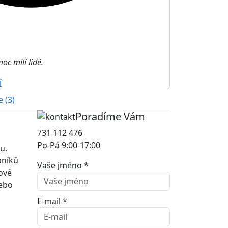
oc milí lidé.
í
 (3)
Poradíme Vám
731 112 476
Po-Pá 9:00-17:00
u.
bníků
Vaše jméno *
kové
nebo
E-mail *