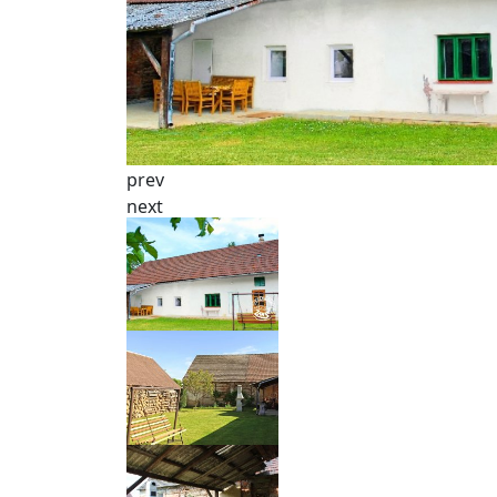
prev
next