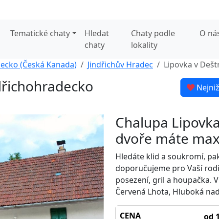
Tematické chaty
Hledat
Chaty podle
O ná
chaty
lokality
decko (Česká Kanada)
Jindřichův Hradec
Lipovka v Dešt
dřichohradecko
Nejniž
Chalupa Lipovka
dvoře máte max
Hledáte klid a soukromí, p
doporučujeme pro Vaší rod
posezení, gril a houpačka. 
Červená Lhota, Hluboká nad 
CENA
od 