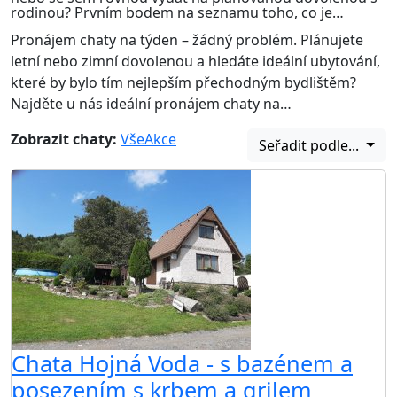
rodinou? Prvním bodem na seznamu toho, co je…
Pronájem chaty na týden – žádný problém. Plánujete
letní nebo zimní dovolenou a hledáte ideální ubytování,
které by bylo tím nejlepším přechodným bydlištěm?
Najděte u nás ideální pronájem chaty na…
Zobrazit chaty:
Vše
Akce
Seřadit podle...
Chata Hojná Voda - s bazénem a
posezením s krbem a grilem