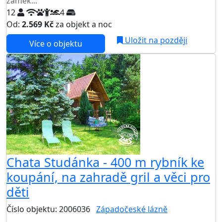
zámek...
12
4
Od:
2.569 Kč
za objekt a noc
Uložit na později
Více o objektu
AKCE
Chata Studánka - 400 m rybník ke
koupání, na zahradě gril a věci pro
děti
Číslo objektu: 2006036
Západočeské lázně
TOP HODNOCENÍ