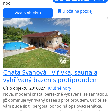
DENNĚ AKTUALIZOVANÉ TERMÍNY
noc
Uložit na později
Více o objektu
Chata Svahová - vířivka, sauna a
vyhřívaný bazén s protiproudem
Číslo objektu: 2016027
Krušné hory
Nová, moderní chata, perfektně vybavená, se zahradou,
jíž dominuje vyhřívaný bazén s protiproudem. Určitě se
vám bude líbit i pergola, pohodlná opalovací lehátka,