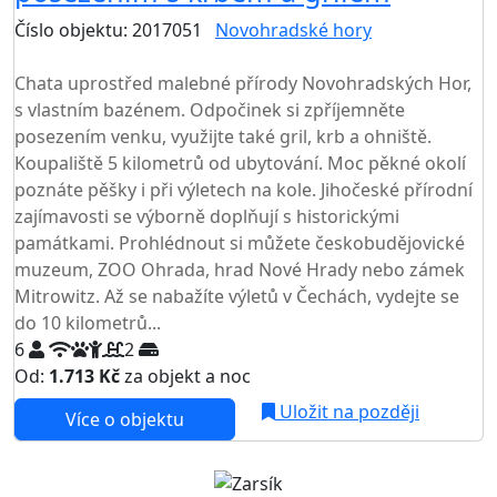
Číslo objektu: 2017051
Novohradské hory
TOP HODNOCENÍ
Chata uprostřed malebné přírody Novohradských Hor,
s vlastním bazénem. Odpočinek si zpříjemněte
posezením venku, využijte také gril, krb a ohniště.
Koupaliště 5 kilometrů od ubytování. Moc pěkné okolí
poznáte pěšky i při výletech na kole. Jihočeské přírodní
zajímavosti se výborně doplňují s historickými
památkami. Prohlédnout si můžete českobudějovické
muzeum, ZOO Ohrada, hrad Nové Hrady nebo zámek
Mitrowitz. Až se nabažíte výletů v Čechách, vydejte se
do 10 kilometrů...
6
2
Od:
1.713 Kč
za objekt a noc
Uložit na později
Více o objektu