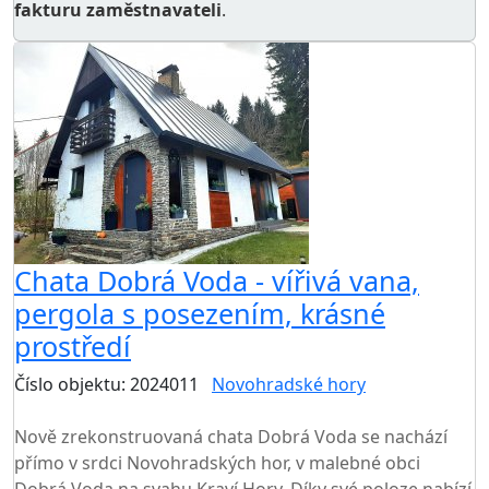
fakturu zaměstnavateli
.
Chata Dobrá Voda - vířivá vana,
pergola s posezením, krásné
prostředí
Číslo objektu: 2024011
Novohradské hory
TOP HODNOCENÍ
Nově zrekonstruovaná chata Dobrá Voda se nachází
přímo v srdci Novohradských hor, v malebné obci
Dobrá Voda na svahu Kraví Hory. Díky své poloze nabízí