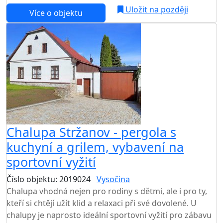
Uložit na později
Více o objektu
AKCE
Chalupa Stržanov - pergola s
kuchyní a grilem, vybavení na
sportovní vyžití
Číslo objektu: 2019024
Vysočina
TOP HODNOCENÍ
Chalupa vhodná nejen pro rodiny s dětmi, ale i pro ty,
kteří si chtějí užít klid a relaxaci při své dovolené. U
chalupy je naprosto ideální sportovní vyžití pro zábavu