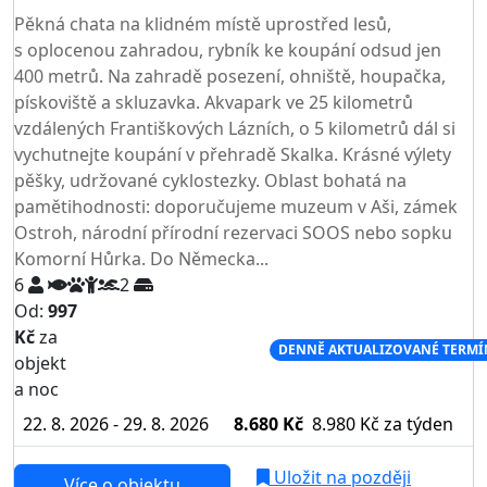
Pěkná chata na klidném místě uprostřed lesů,
s oplocenou zahradou, rybník ke koupání odsud jen
400 metrů. Na zahradě posezení, ohniště, houpačka,
pískoviště a skluzavka. Akvapark ve 25 kilometrů
vzdálených Františkových Lázních, o 5 kilometrů dál si
vychutnejte koupání v přehradě Skalka. Krásné výlety
pěšky, udržované cyklostezky. Oblast bohatá na
pamětihodnosti: doporučujeme muzeum v Aši, zámek
Ostroh, národní přírodní rezervaci SOOS nebo sopku
Komorní Hůrka. Do Německa...
6
2
Od:
997
Kč
za
NEJNIŽŠÍ CENA NA TRHU
DENNĚ AKTUALIZOVANÉ TERMÍ
objekt
a noc
22. 8. 2026 - 29. 8. 2026
8.680 Kč
8.980 Kč
za týden
Uložit na později
Více o objektu