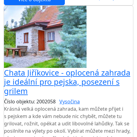
Chata Jiříkovice - oplocená zahrada
je ideální pro pejska, posezení s
grilem
Číslo objektu: 2002058
Vysočina
TOP HODNOCENÍ
Krásná velká oplocená zahrada, kam můžete přijet i
s pejskem a kde vám nebude nic chybět, můžete tu
grilovat, rožnit, opékat a udit libovolné lahůdky. Tak se
posilníte na výlety po okolí. Vybírat můžete mezi hrady,