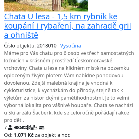
Chata U lesa - 1,5 km rybník ke
koupání i rybaření, na zahradě gril
a ohniště
Číslo objektu: 2018010
Vysočina
Máme pro Vás chatu pro 6 osob ve třech samostatných
ložnicích v krásném prostředí Českomoravské
vrchoviny. Chata u lesa na klidném místě na pozemku
oploceným živým plotem Vám nabídne pohodovou
dovolenou. Zdejší malebná krajina je vhodná k
cykloturistice, k vycházkám do přírody, stejně tak k
výletům za historickými pamětihodnostmi. Je to velmi
výborná lokalita pro vášnivé houbaře. Chata se nachází
u Ski areálu Šacberk, kde se celoročně pořádají i akce
pro děti.
7
3
Od:
1.071 Kč
za objekt a noc
NEJNIŽŠÍ CENA NA TRHU