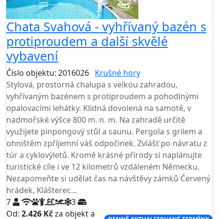
Chata Svahová - vyhřívaný bazén s
protiproudem a další skvělé
vybavení
Číslo objektu: 2016026
Krušné hory
TOP HODNOCENÍ
Stylová, prostorná chalupa s velkou zahradou,
vyhřívaným bazénem s protiproudem a pohodlnými
opalovacími lehátky. Klidná dovolená na samotě, v
nadmořské výšce 800 m. n. m. Na zahradě určitě
využijete pinpongový stůl a saunu. Pergola s grilem a
ohništěm zpříjemní váš odpočinek. Zvlášť po návratu z
túr a cyklovýletů. Kromě krásné přírody si naplánujte
turistické cíle i ve 12 kilometrů vzdáleném Německu.
Nezapomeňte si udělat čas na návštěvy zámků Červený
hrádek, Klášterec...
7
3
Od:
2.426 Kč
za objekt a