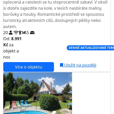
oplocená a ratolesti se tu stoprocentně zabaví. V okolí
si dobře zajezdíte na kole, v lesích nasbíráte maliny,
borůvky a houby. Romantické prostředí se spoustou
turisticky atraktivních cílů, dostupných pěšky nebo
autem.
20
5
Od:
8.991
Kč
za
NEJNIŽŠÍ CENA NA TRHU
DENNĚ AKTUALIZOVANÉ TER
objekt a
noc
Uložit na později
Více o objektu