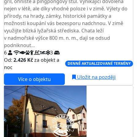
gril, ohniště a pingpongový stůl. Vynikající dovolená
nejen v létě, ale díky vhodné poloze i v zimě. Výlety do
přírody, na hrady, zámky, historické památky a
možnosti koupání vás bezesporu nadchnou. V zimě
využijte blízká lyžařská střediska. Chata leží
v nadmořské výšce 800 m. n. m., dají se odsud
podniknout...
6
3
Od:
2.426 Kč
za objekt a
DENNĚ AKTUALIZOVANÉ TERMÍNY
noc
Uložit na později
Více o objektu