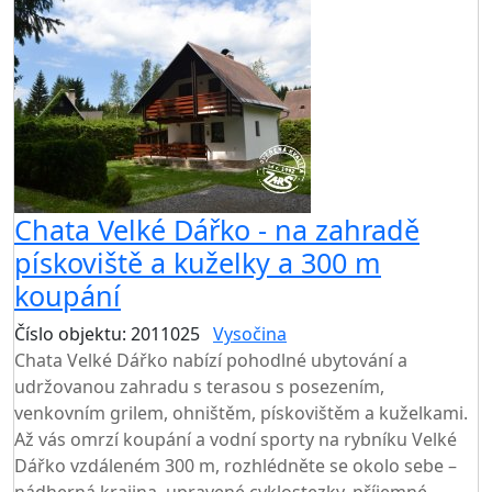
AKCE
Chata Velké Dářko - na zahradě
pískoviště a kuželky a 300 m
koupání
Číslo objektu: 2011025
Vysočina
TOP HODNOCENÍ
Chata Velké Dářko nabízí pohodlné ubytování a
udržovanou zahradu s terasou s posezením,
venkovním grilem, ohništěm, pískovištěm a kuželkami.
Až vás omrzí koupání a vodní sporty na rybníku Velké
Dářko vzdáleném 300 m, rozhlédněte se okolo sebe –
nádherná krajina, upravené cyklostezky, příjemné,