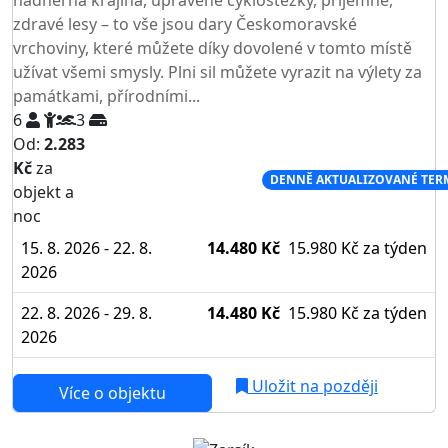
zdravé lesy – to vše jsou dary Českomoravské
vrchoviny, které můžete díky dovolené v tomto místě
užívat všemi smysly. Plni sil můžete vyrazit na výlety za
památkami, přírodními...
6
3
Od:
2.283
Kč
za
NEJNIŽŠÍ CENA NA TRHU
DENNĚ AKTUALIZOVANÉ TER
objekt a
noc
15. 8. 2026 - 22. 8.
14.480 Kč
15.980 Kč
za týden
2026
22. 8. 2026 - 29. 8.
14.480 Kč
15.980 Kč
za týden
2026
Uložit na později
Více o objektu