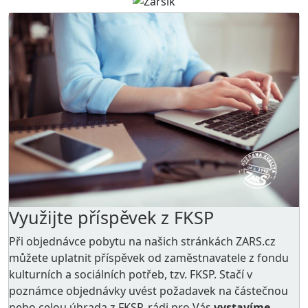
Využijte příspěvek z FKSP
Při objednávce pobytu na našich stránkách ZARS.cz
můžete uplatnit příspěvek od zaměstnavatele z
fondu
kulturních a sociálních potřeb
, tzv. FKSP. Stačí v
poznámce objednávky uvést požadavek na částečnou
nebo celou úhrada z FKSP, rádi pro Vás
vystavíme