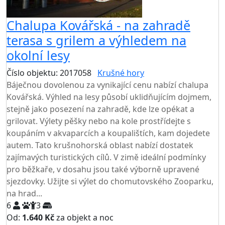
Chalupa Kovářská - na zahradě
terasa s grilem a výhledem na
okolní lesy
Číslo objektu: 2017058
Krušné hory
Báječnou dovolenou za vynikající cenu nabízí chalupa
Kovářská. Výhled na lesy působí uklidňujícím dojmem,
stejně jako posezení na zahradě, kde lze opékat a
grilovat. Výlety pěšky nebo na kole prostřídejte s
koupáním v akvaparcích a koupalištích, kam dojedete
autem. Tato krušnohorská oblast nabízí dostatek
zajímavých turistických cílů. V zimě ideální podmínky
pro běžkaře, v dosahu jsou také výborně upravené
sjezdovky. Užijte si výlet do chomutovského Zooparku,
na hrad...
6
3
Od:
1.640 Kč
za objekt a noc