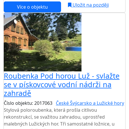
Uložit na později
Více o objektu
Roubenka Pod horou Luž - svlažte
se v pískovcové vodní nádrži na
zahradě
Číslo objektu: 2017063
České Švýcarsko a Lužické hory
Stylová poloroubenka, která prošla citlivou
rekonstrukcí, se svažitou zahradou, uprostřed
malebných Lužických hor. Tři samostatné ložnice, u