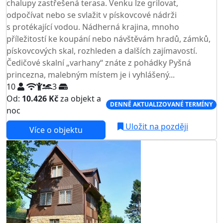
chalupy zastřešená terasa. Venku lze grilovat,
odpočívat nebo se svlažit v pískovcové nádrži
s protékající vodou. Nádherná krajina, mnoho
příležitostí ke koupání nebo návštěvám hradů, zámků,
pískovcových skal, rozhleden a dalších zajímavostí.
Čedičové skalní „varhany“ znáte z pohádky Pyšná
princezna, malebným místem je i vyhlášený...
10
3
Od:
10.426 Kč
za objekt a
DENNĚ AKTUALIZOVANÉ TERMÍNY
noc
Uložit na později
Více o objektu