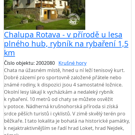
Chalupa Rotava - v přírodě u lesa
plného hub, rybník na rybaření 1,5
km
Číslo objektu: 2002080
Krušné hory
Chata na úžasném místě, hned u ní leží tenisový kurt.
Dobré zázemí pro sportovně založené přátele nebo
známé rodiny, k dispozici jsou 4 samostatné ložnice.
Okolní lesy lákají k vycházkám a nedaleký rybník
k rybaření. 10 metrů od chaty se můžete osvěžit
v potoce. Nádherná krušnohorská příroda si získá
srdce pěších turistů i cyklistů. V zimě skvělý terén pro
běžkaře. I tato lokalita je bohatá na historické památky,
k nejaktraktivnějším se řadí hrad Loket, hrad Nejdek,