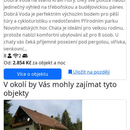
jedinečný výhled na třeboňskou a budějovickou pánev.
Dobrá Voda je perfektním výchozím bodem pro pěší
túry a cykloturistiku v nedotčeném Přírodním parku
Novohradských hor. Chata je ideální pro velkou rodinu,
protože nabízí komfortní ubytování až pro 8 osob. U
chaty vás čeká příjemné posezení pod pergolou, vířivka,
venkovní...
8
2
Od:
2.854 Kč
za objekt a noc
Uložit na později
Více o objektu
V okolí by Vás mohly zajímat tyto
objekty