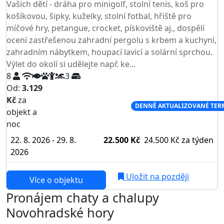
Vašich dětí - dráha pro minigolf, stolní tenis, koš pro
košíkovou, šipky, kuželky, stolní fotbal, hřiště pro
míčové hry, petangue, crocket, pískoviště aj., dospělí
ocení zastřešenou zahradní pergolu s krbem a kuchyní,
zahradním nábytkem, houpací lavicí a solární sprchou.
Výlet do okolí si udělejte např. ke...
8
3
Od:
3.129
Kč
za
NEJNIŽŠÍ CENA NA TRHU
DENNĚ AKTUALIZOVANÉ TER
objekt a
noc
22. 8. 2026 - 29. 8.
22.500 Kč
24.500 Kč
za týden
2026
Uložit na později
Více o objektu
Pronájem chaty a chalupy
Novohradské hory