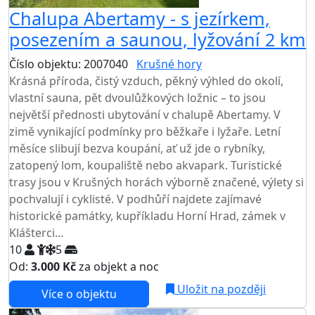
Chalupa Abertamy - s jezírkem,
posezením a saunou, lyžování 2 km
Číslo objektu: 2007040
Krušné hory
Krásná příroda, čistý vzduch, pěkný výhled do okolí,
vlastní sauna, pět dvoulůžkových ložnic – to jsou
největší přednosti ubytování v chalupě Abertamy. V
zimě vynikající podmínky pro běžkaře i lyžaře. Letní
měsíce slibují bezva koupání, ať už jde o rybníky,
zatopený lom, koupaliště nebo akvapark. Turistické
trasy jsou v Krušných horách výborně značené, výlety si
pochvalují i cyklisté. V podhůří najdete zajímavé
historické památky, kupříkladu Horní Hrad, zámek v
Klášterci...
10
5
Od:
3.000 Kč
za objekt a noc
Uložit na později
Více o objektu