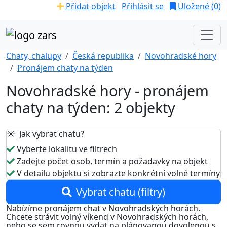
Přidat objekt
Přihlásit se
Uložené (
0
)
Chaty, chalupy
Česká republika
Novohradské hory
Pronájem chaty na týden
Novohradské hory - pronájem
chaty na týden: 2 objekty
☀️ Jak vybrat chatu?
Vyberte lokalitu ve filtrech
Zadejte počet osob, termín a požadavky na objekt
V detailu objektu si zobrazte konkrétní volné termíny
Vybrat chatu (filtry)
Nabízíme pronájem chat v Novohradských horách.
Chcete strávit volný víkend v Novohradských horách,
nebo se sem rovnou vydat na plánovanou dovolenou s