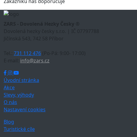
Zákazníků nás doporučuje
ZARS - Dovolená Hezky Česky ®
Dovolená hezky česky s.r.o. | IČ 07797788
Jičínská 543, 742 58 Příbor
Tel.:
731 112 476
(Po-Pá: 9:00- 17:00)
E-mail:
info@zars.cz
Úvodní stránka
Akce
Slevy, výhody
O nás
Nastavení cookies
Blog
Turistické cíle