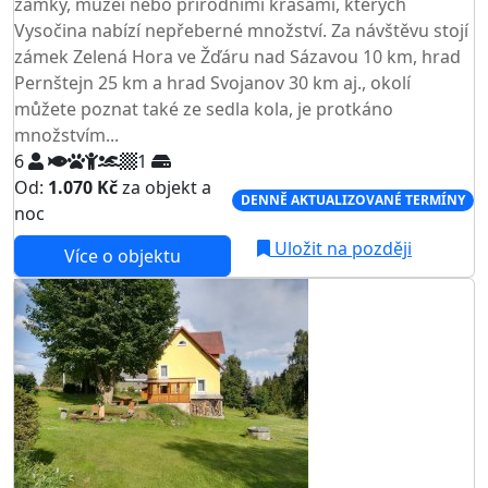
zámky, muzei nebo přírodními krásami, kterých
Vysočina nabízí nepřeberné množství. Za návštěvu stojí
zámek Zelená Hora ve Žďáru nad Sázavou 10 km, hrad
Pernštejn 25 km a hrad Svojanov 30 km aj., okolí
můžete poznat také ze sedla kola, je protkáno
množstvím...
6
1
Od:
1.070 Kč
za objekt a
DENNĚ AKTUALIZOVANÉ TERMÍNY
noc
Uložit na později
Více o objektu