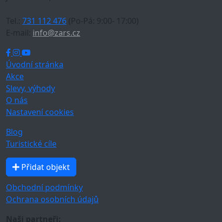
Tel.:
731 112 476
(Po-Pá: 9:00- 17:00)
E-mail:
info@zars.cz
Úvodní stránka
Akce
Slevy, výhody
O nás
Nastavení cookies
Blog
Turistické cíle
Přidat objekt
Obchodní podmínky
Ochrana osobních údajů
Naši partneři: