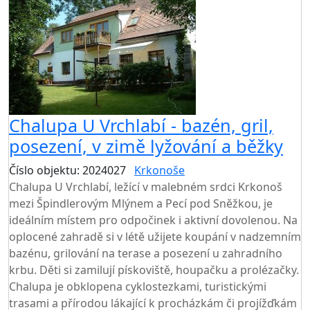
Chalupa U Vrchlabí - bazén, gril,
posezení, v zimě lyžování a běžky
Číslo objektu: 2024027
Krkonoše
Chalupa U Vrchlabí, ležící v malebném srdci Krkonoš
mezi Špindlerovým Mlýnem a Pecí pod Sněžkou, je
ideálním místem pro odpočinek i aktivní dovolenou. Na
oplocené zahradě si v létě užijete koupání v nadzemním
bazénu, grilování na terase a posezení u zahradního
krbu. Děti si zamilují pískoviště, houpačku a prolézačky.
Chalupa je obklopena cyklostezkami, turistickými
trasami a přírodou lákající k procházkám či projížďkám