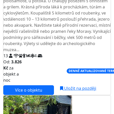
polosamotě, u potoka. U chalupy posezení s ohništěm
a grilem. Krásná příroda láká k procházkám, túrám a
cyklovýletům. Koupaliště 5 kilometrů od roubenky, ve
vzdálenosti 10 – 13 kilometrů poslouží přehrada, jezero
nebo akvapark. Navštivte také přírodní rezervaci, místní
největší rašeliniště nebo pramen řeky Moravy. Vynikající
podmínky pro sáňkování i běžky, vlek 500 metrů od
roubenky. Výlety si udělejte do archeologického
muzea...
13
4
Od:
3.826
Kč
za
NEJNIŽŠÍ CENA NA TRHU
DENNĚ AKTUALIZOVANÉ TER
objekt a
noc
Uložit na později
Více o objektu