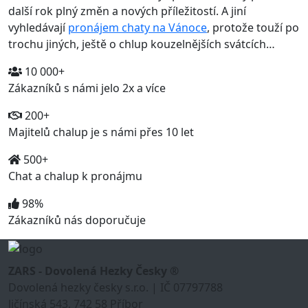
další rok plný změn a nových příležitostí. A jiní
vyhledávají
pronájem chaty na Vánoce
, protože touží po
trochu jiných, ještě o chlup kouzelnějších svátcích…
10 000+
Zákazníků s námi jelo 2x a více
200+
Majitelů chalup je s námi přes 10 let
500+
Chat a chalup k pronájmu
98%
Zákazníků nás doporučuje
ZARS - Dovolená Hezky Česky ®
Dovolená hezky česky s.r.o. | IČ 07797788
Jičínská 543, 742 58 Příbor