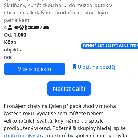
Slatiňany, Kunětickou horu, do muzea loutek v
Chrudimi a k dalším přírodním a historickým
památkám.
4
2
Od:
1.000
Kč
za
NEJNIŽŠÍ CENA NA TRHU
DENNĚ AKTUALIZOVANÉ TER
objekt a
noc
Uložit na později
Více o objektu
Načíst další
Pronájem chaty na týden připadá vhod v mnoha
částech roku. Vydat se sem můžete během
velikonočních svátků, kdy máme k dispozici
prodloužený víkend. Početnější skupiny hledají spíše
chatu na silvestra
, na které by společně mohly přivítat