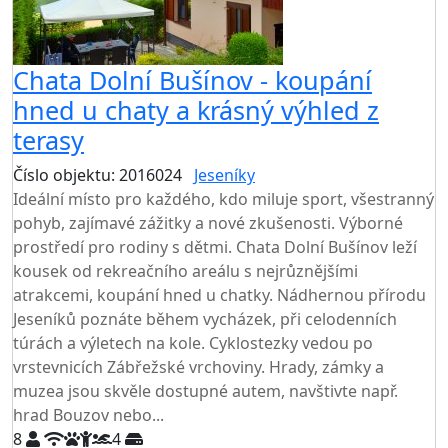
Chata Dolní Bušínov - koupání
hned u chaty a krásný výhled z
terasy
Číslo objektu: 2016024
Jeseníky
TOP HODNOCENÍ
Ideální místo pro každého, kdo miluje sport, všestranný
pohyb, zajímavé zážitky a nové zkušenosti. Výborné
prostředí pro rodiny s dětmi. Chata Dolní Bušínov leží
kousek od rekreačního areálu s nejrůznějšími
atrakcemi, koupání hned u chatky. Nádhernou přírodu
Jeseníků poznáte během vycházek, při celodenních
túrách a výletech na kole. Cyklostezky vedou po
vrstevnicích Zábřežské vrchoviny. Hrady, zámky a
muzea jsou skvěle dostupné autem, navštivte např.
hrad Bouzov nebo...
8
4