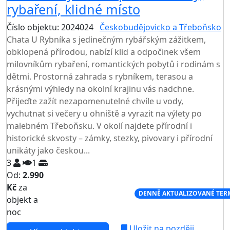
rybaření, klidné místo
Číslo objektu: 2024024
Českobudějovicko a Třeboňsko
Chata U Rybníka s jedinečným rybářským zážitkem,
obklopená přírodou, nabízí klid a odpočinek všem
milovníkům rybaření, romantických pobytů i rodinám s
dětmi. Prostorná zahrada s rybníkem, terasou a
krásnými výhledy na okolní krajinu vás nadchne.
Přijeďte zažít nezapomenutelné chvíle u vody,
vychutnat si večery u ohniště a vyrazit na výlety po
malebném Třeboňsku. V okolí najdete přírodní i
historické skvosty – zámky, stezky, pivovary i přírodní
unikáty jako českou...
3
1
Od:
2.990
Kč
za
NEJNIŽŠÍ CENA NA TRHU
DENNĚ AKTUALIZOVANÉ TER
objekt a
noc
Uložit na později