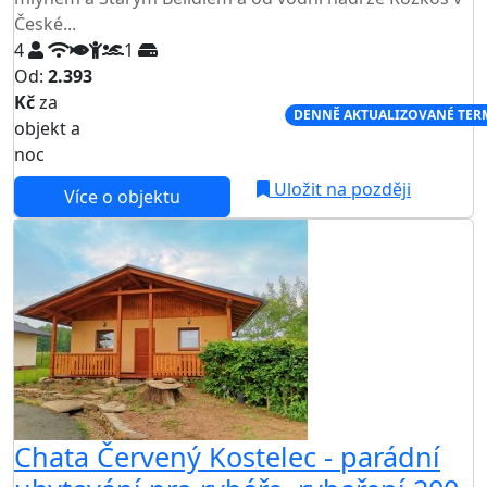
České...
4
1
Od:
2.393
Kč
za
NEJNIŽŠÍ CENA NA TRHU
DENNĚ AKTUALIZOVANÉ TER
objekt a
noc
Uložit na později
Více o objektu
Chata Červený Kostelec - parádní