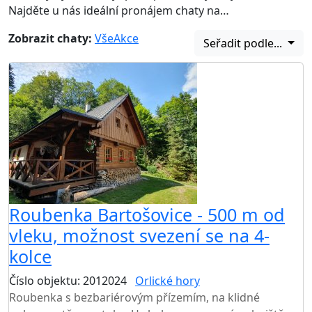
Najděte u nás ideální pronájem chaty na…
Zobrazit chaty:
Vše
Akce
Seřadit podle...
Roubenka Bartošovice - 500 m od
vleku, možnost svezení se na 4-
kolce
Číslo objektu: 2012024
Orlické hory
TOP HODNOCENÍ
Roubenka s bezbariérovým přízemím, na klidné