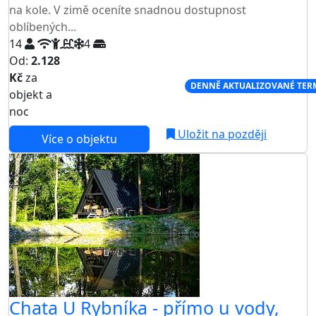
na kole. V zimě oceníte snadnou dostupnost
oblíbených...
14
4
Od:
2.128
Kč
za
NEJNIŽŠÍ CENA NA TRHU
DENNĚ AKTUALIZOVANÉ TER
objekt a
noc
Uložit na později
Více o objektu
Chata U Rybníka - přímo u vody,