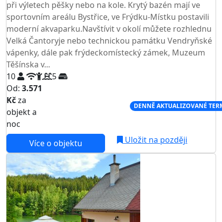
při výletech pěšky nebo na kole. Krytý bazén mají ve
sportovním areálu Bystřice, ve Frýdku-Místku postavili
moderní akvaparku.Navštívit v okolí můžete rozhlednu
Velká Čantoryje nebo technickou památku Vendryňské
vápenky, dále pak frýdeckomístecký zámek, Muzeum
Těšínska v...
10
5
Od:
3.571
Kč
za
NEJNIŽŠÍ CENA NA TRHU
DENNĚ AKTUALIZOVANÉ TER
objekt a
noc
Uložit na později
Více o objektu