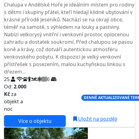
Chalupa v Andělské Hoře je ideálním místem pro rodiny
s dětmi i skupiny přátel, kteří hledají klidné ubytování v
krásné přírodě Jeseníků. Nachází se na okraji obce,
téměř na samotě, s výhledem na louky a pastviny.
Nabízí velkorysý vnitřní i venkovní prostor, oplocenou
zahradu a dostatek soukromí. Před chalupou se pasou
koně a krávy, což dotváří autentickou atmosféru
venkovského pobytu. K dispozici je velký venkovní
přístřešek s posezením, malou kuchyňskou linkou s
dřezem...
25
6
Od:
2.000
Kč
za
NEJNIŽŠÍ CENA NA TRHU
DENNĚ AKTUALIZOVANÉ TER
objekt a
noc
Uložit na později
Více o objektu