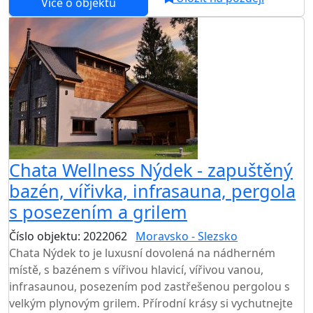
Více o objektu
Chata Wellness Nýdek - zapuštěný
bazén, vířivka, infrasauna, pergola
s posezením a grilem
Číslo objektu: 2022062
Moravsko - Slezsko
Chata Nýdek to je luxusní dovolená na nádherném
místě, s bazénem s vířivou hlavicí, vířivou vanou,
infrasaunou, posezením pod zastřešenou pergolou s
velkým plynovým grilem. Přírodní krásy si vychutnejte