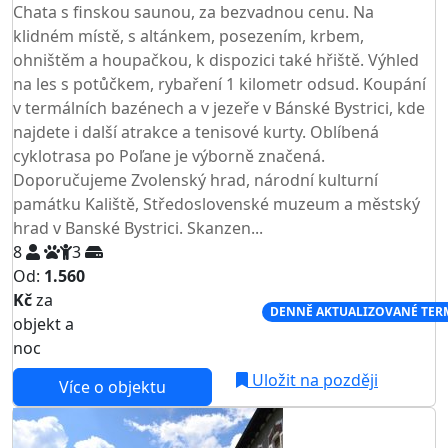
Chata s finskou saunou, za bezvadnou cenu. Na
klidném místě, s altánkem, posezením, krbem,
ohništěm a houpačkou, k dispozici také hřiště. Výhled
na les s potůčkem, rybaření 1 kilometr odsud. Koupání
v termálních bazénech a v jezeře v Bánské Bystrici, kde
najdete i další atrakce a tenisové kurty. Oblíbená
cyklotrasa po Poľane je výborně značená.
Doporučujeme Zvolenský hrad, národní kulturní
památku Kaliště, Středoslovenské muzeum a městský
hrad v Banské Bystrici. Skanzen...
8
3
Od:
1.560
Kč
za
NEJNIŽŠÍ CENA NA TRHU
DENNĚ AKTUALIZOVANÉ TER
objekt a
noc
Uložit na později
Více o objektu