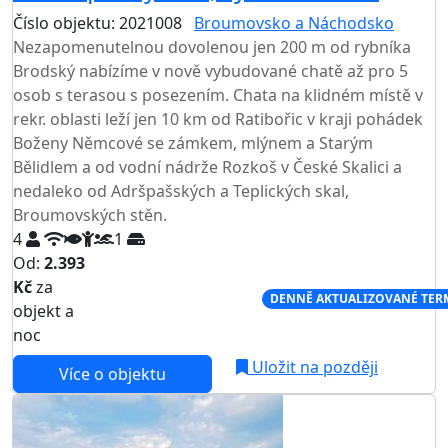
Číslo objektu: 2021008
Broumovsko a Náchodsko
Nezapomenutelnou dovolenou jen 200 m od rybníka
Brodský nabízíme v nově vybudované chatě až pro 5
osob s terasou s posezením. Chata na klidném místě v
rekr. oblasti leží jen 10 km od Ratibořic v kraji pohádek
Boženy Němcové se zámkem, mlýnem a Starým
Bělidlem a od vodní nádrže Rozkoš v České Skalici a
nedaleko od Adršpašských a Teplických skal,
Broumovských stěn.
4
1
Od:
2.393
Kč
za
NEJNIŽŠÍ CENA NA TRHU
DENNĚ AKTUALIZOVANÉ TER
objekt a
noc
Uložit na později
Více o objektu