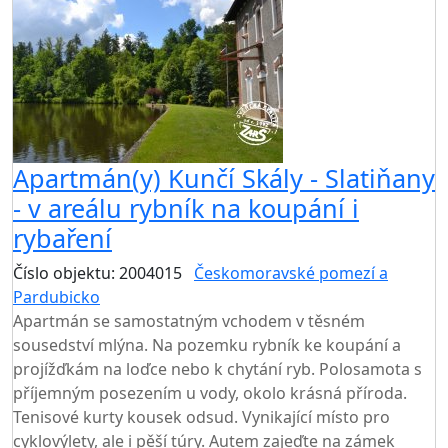
Apartmán(y) Kunčí Skály - Slatiňany
- v areálu rybník na koupání i
rybaření
Číslo objektu: 2004015
Českomoravské pomezí a
Pardubicko
TOP HODNOCENÍ
Apartmán se samostatným vchodem v těsném
sousedství mlýna. Na pozemku rybník ke koupání a
projížďkám na loďce nebo k chytání ryb. Polosamota s
příjemným posezením u vody, okolo krásná příroda.
Tenisové kurty kousek odsud. Vynikající místo pro
cyklovýlety, ale i pěší túry. Autem zajeďte na zámek