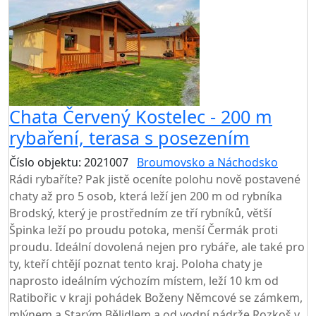
Chata Červený Kostelec - 200 m
rybaření, terasa s posezením
Číslo objektu: 2021007
Broumovsko a Náchodsko
Rádi rybaříte? Pak jistě oceníte polohu nově postavené
chaty až pro 5 osob, která leží jen 200 m od rybníka
Brodský, který je prostředním ze tří rybníků, větší
Špinka leží po proudu potoka, menší Čermák proti
proudu. Ideální dovolená nejen pro rybáře, ale také pro
ty, kteří chtějí poznat tento kraj. Poloha chaty je
naprosto ideálním výchozím místem, leží 10 km od
Ratibořic v kraji pohádek Boženy Němcové se zámkem,
mlýnem a Starým Bělidlem a od vodní nádrže Rozkoš v