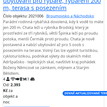
ubytování pro rybáře, rybaření 200
m, terasa s posezením
Číslo objektu: 2021006
Broumovsko a Náchodsko
Parádní rodinná rybářská dovolená, kdy k vodě to máte
jen 200 m. Chata leží u rybníka Brodský, který je
prostřední ze tří rybníků, větší Špinka leží po proudu
potoka, menší Čermák proti proudu. Chata je nově
postavená a nabízí ubytování až pro 5 osob s
posezením na terase. Volný čas lze vyplnit turistikou,
cykloturistikou, podnikat výlety do skalních měst
Adršpašsko - teplických skal, navštívit kraj pohádek
Boženy Němcové se zámkem, mlýnem a Starým
Bělidlem.
4
1
Od:
2.393
Kč
za
NEJNIŽŠÍ CENA NA TRHU
DENNĚ AKTUALIZOVANÉ TER
objekt a
noc