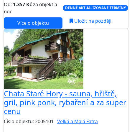
Od:
1.357 Kč
za objekt a
DENNĚ AKTUALIZOVANÉ TERMÍNY
noc
Uložit na později
Více o objektu
Chata Staré Hory - sauna, hřiště,
gril, pink ponk, rybaření a za super
cenu
Číslo objektu: 2005101
Velká a Malá Fatra
TOP HODNOCENÍ