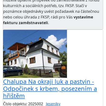
můžete uplatnit příspěvek od zaměstnavatele z
fondu
kulturních a sociálních potřeb
, tzv. FKSP. Stačí v
poznámce objednávky uvést požadavek na částečnou
nebo celou úhrada z FKSP, rádi pro Vás
vystavíme
fakturu zaměstnavateli
.
Chalupa Na okraji luk a pastvin -
Odpočinek s krbem, posezením a
hřištěm
Číslo objektu: 2025002
Jeseníky