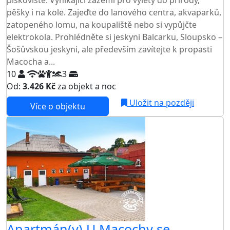
pěšky i na kole. Zajeďte do lanového centra, akvaparků,
zatopeného lomu, na koupaliště nebo si vypůjčte
elektrokola. Prohlédněte si jeskyni Balcarku, Sloupsko –
Šošůvskou jeskyni, ale především zavítejte k propasti
Macocha a...
10
3
Od:
3.426 Kč
za objekt a noc
Uložit na později
Více o objektu
Apartmán(y) U Macochy se