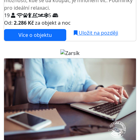
možností, kde se dá koupat, je mnohem víc. Podmínky
pro ideální relaxaci.
19
5
Od:
2.286 Kč
za objekt a noc
NEJNIŽŠÍ CENA NA TRHU
Uložit na později
Více o objektu