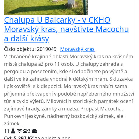
Chalupa U Balcarky - v CKHO
Moravský kras, navštivte Macochu
a další krásy
Číslo objektu: 2019049
Moravský kras
V chráněné krajinné oblasti Moravský kras na krásném
místě chalupa až pro 11 osob. U chalupy zahrada s
pergolou a posezením, kde si odpočinete po výletě a
další velká zahrada vhodná k dětským hrám. Skluzavka
i pískoviště je k dispozici. Moravský kras nabízí sama
příjemná překvapení v podobě nepřeberného množství
túr a cyklo výletů. Milovníci historických památek ocení
zajímavé hrady, zámky a muzea. Propast Macocha,
Punkevní jeskyně, nádherný boskovický zámek, ale i
zámek...
11
3
Od:
5.297 Kč
za objekt a noc