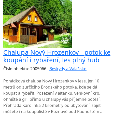
Chalupa Nový Hrozenkov - potok ke
koupání i rybaření, les plný hub
Číslo objektu: 2005066
Beskydy a Valašsko
TOP HODNOCENÍ
Pohádková chalupa Nový Hrozenkov v lese, jen 10
metrů od zurčícího Brodského potoka, kde se dá
koupat a rybařit. Posezení v altánku, venkovní krb,
ohniště a gril přímo u chalupy vás příjemně potěší.
Přehrada Karolinka 2 kilometry od ubytování, zajet
můžete i na koupaliště v Rožnově pod Radhoštěm a