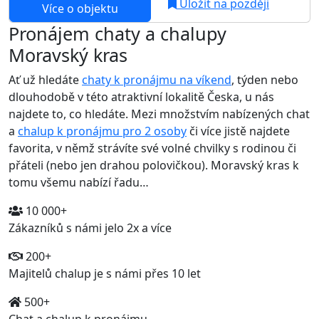
Uložit na později
Více o objektu
Pronájem chaty a chalupy
Moravský kras
Ať už hledáte
chaty k pronájmu na víkend
, týden nebo
dlouhodobě v této atraktivní lokalitě Česka, u nás
najdete to, co hledáte. Mezi množstvím nabízených chat
a
chalup k pronájmu pro 2 osoby
či více jistě najdete
favorita, v němž strávíte své volné chvilky s rodinou či
přáteli (nebo jen drahou polovičkou). Moravský kras k
tomu všemu nabízí řadu…
10 000+
Zákazníků s námi jelo 2x a více
200+
Majitelů chalup je s námi přes 10 let
500+