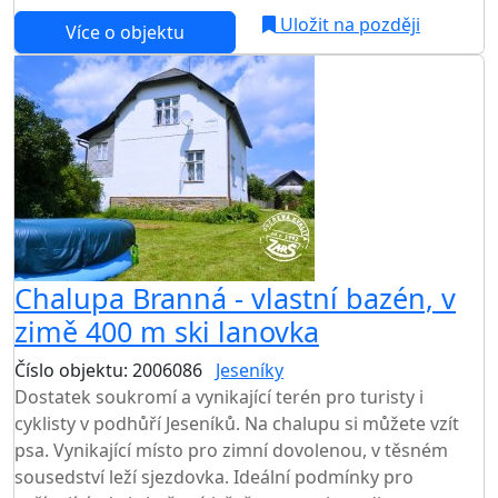
Uložit na později
Více o objektu
Chalupa Branná - vlastní bazén, v
zimě 400 m ski lanovka
Číslo objektu: 2006086
Jeseníky
TOP HODNOCENÍ
Dostatek soukromí a vynikající terén pro turisty i
cyklisty v podhůří Jeseníků. Na chalupu si můžete vzít
psa. Vynikající místo pro zimní dovolenou, v těsném
sousedství leží sjezdovka. Ideální podmínky pro