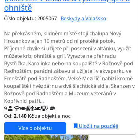
ohniště
Číslo objektu: 2005067
Beskydy a Valašsko
TOP HODNOCENÍ
Na překrásném, klidném místě stojí chalupa Nový
Hrozenkov a jen 10 metrů od ní protéká potok.
Příjemné chvíle si užijete při posezení v altánku, využít
můžete krb, ohniště a gril. Vyrazte na přehradu
Bystřička, Karolinka nebo na koupaliště v Rožnově pod
Radhoštěm, parádní zábavu si užijete i v akvaparku ve
Frenštátě pod Radhoštěm. Velké Meziříčí nabízí kromě
koupaliště i hvězdárnu a dvě šlechtická sídla. Skanzen v
Rožnově pod Radhoštěm a Muzeum veteránů v
Kopřivnici patří...
9
2
Od:
2.140 Kč
za objekt a noc
Uložit na později
Více o objektu