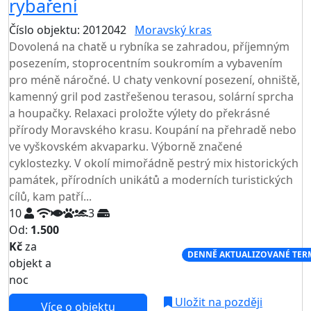
rybaření
Číslo objektu: 2012042
Moravský kras
Dovolená na chatě u rybníka se zahradou, příjemným
posezením, stoprocentním soukromím a vybavením
pro méně náročné. U chaty venkovní posezení, ohniště,
kamenný gril pod zastřešenou terasou, solární sprcha
a houpačky. Relaxaci proložte výlety do překrásné
přírody Moravského krasu. Koupání na přehradě nebo
ve vyškovském akvaparku. Výborně značené
cyklostezky. V okolí mimořádně pestrý mix historických
památek, přírodních unikátů a moderních turistických
cílů, kam patří...
10
3
Od:
1.500
Kč
za
NEJNIŽŠÍ CENA NA TRHU
DENNĚ AKTUALIZOVANÉ TER
objekt a
noc
Uložit na později
Více o objektu