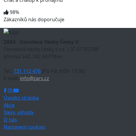
Chat a chalup k pronájmu
98%
Zákazníků nás doporučuje
ZARS - Dovolená Hezky Česky ®
Dovolená hezky česky s.r.o. | IČ 07797788
Jičínská 543, 742 58 Příbor
Tel.:
731 112 476
(Po-Pá: 9:00- 17:00)
E-mail:
info@zars.cz
Úvodní stránka
Akce
Slevy, výhody
O nás
Nastavení cookies