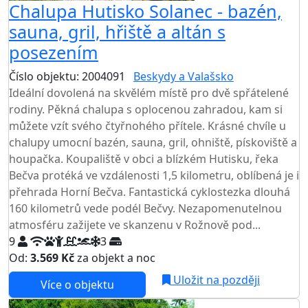
Chalupa Hutisko Solanec - bazén,
sauna, gril, hřiště a altán s
posezením
Číslo objektu: 2004091
Beskydy a Valašsko
Ideální dovolená na skvělém místě pro dvě spřátelené
rodiny. Pěkná chalupa s oplocenou zahradou, kam si
můžete vzít svého čtyřnohého přítele. Krásné chvíle u
chalupy umocní bazén, sauna, gril, ohniště, pískoviště a
houpačka. Koupaliště v obci a blízkém Hutisku, řeka
Bečva protéká ve vzdálenosti 1,5 kilometru, oblíbená je i
přehrada Horní Bečva. Fantastická cyklostezka dlouhá
160 kilometrů vede podél Bečvy. Nezapomenutelnou
atmosféru zažijete ve skanzenu v Rožnově pod...
9
3
Od:
3.569 Kč
za objekt a noc
Uložit na později
Více o objektu