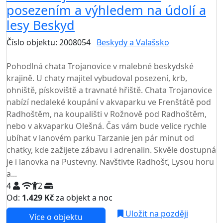
posezením a výhledem na údolí a
lesy Beskyd
Číslo objektu: 2008054
Beskydy a Valašsko
TOP HODNOCENÍ
Pohodlná chata Trojanovice v malebné beskydské
krajině. U chaty majitel vybudoval posezení, krb,
ohniště, pískoviště a travnaté hřiště. Chata Trojanovice
nabízí nedaleké koupání v akvaparku ve Frenštátě pod
Radhoštěm, na koupališti v Rožnově pod Radhoštěm,
nebo v akvaparku Olešná. Čas vám bude velice rychle
ubíhat v lanovém parku Tarzanie jen pár minut od
chatky, kde zažijete zábavu i adrenalin. Skvěle dostupná
je i lanovka na Pustevny. Navštivte Radhošť, Lysou horu
a...
4
2
Od:
1.429 Kč
za objekt a noc
NEJNIŽŠÍ CENA NA TRHU
Uložit na později
Více o objektu