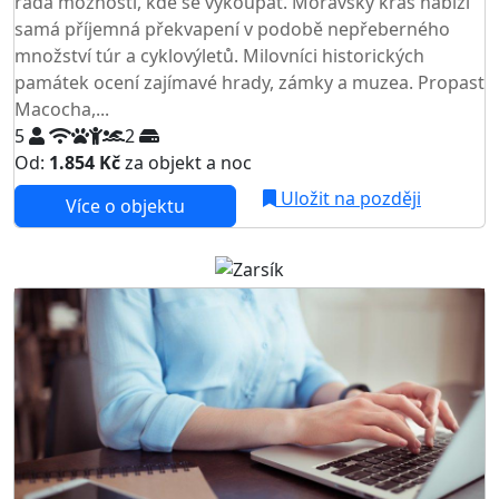
řada možností, kde se vykoupat. Moravský kras nabízí
samá příjemná překvapení v podobě nepřeberného
množství túr a cyklovýletů. Milovníci historických
památek ocení zajímavé hrady, zámky a muzea. Propast
Macocha,...
5
2
Od:
1.854 Kč
za objekt a noc
Uložit na později
Více o objektu