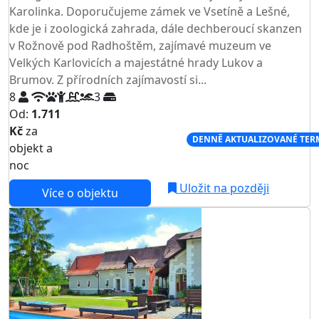
Karolinka. Doporučujeme zámek ve Vsetíně a Lešné,
kde je i zoologická zahrada, dále dechberoucí skanzen
v Rožnově pod Radhoštěm, zajímavé muzeum ve
Velkých Karlovicích a majestátné hrady Lukov a
Brumov. Z přírodních zajímavostí si...
8
3
Od:
1.711
Kč
za
NEJNIŽŠÍ CENA NA TRHU
DENNĚ AKTUALIZOVANÉ TER
objekt a
noc
Uložit na později
Více o objektu