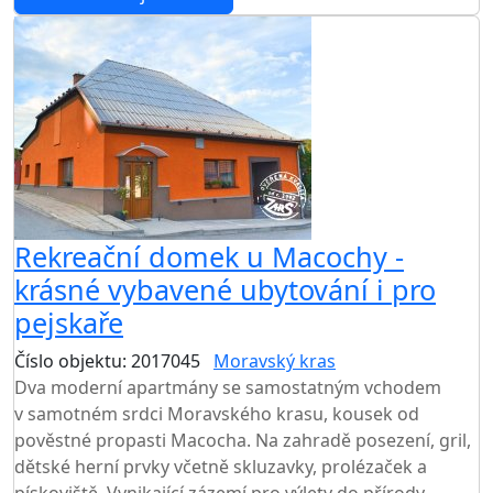
Rekreační domek u Macochy -
krásné vybavené ubytování i pro
pejskaře
Číslo objektu: 2017045
Moravský kras
TOP HODNOCENÍ
Dva moderní apartmány se samostatným vchodem
v samotném srdci Moravského krasu, kousek od
pověstné propasti Macocha. Na zahradě posezení, gril,
dětské herní prvky včetně skluzavky, prolézaček a
pískoviště. Vynikající zázemí pro výlety do přírody,