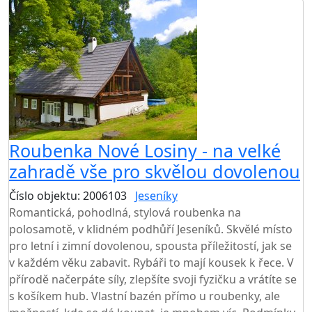
Roubenka Nové Losiny - na velké
zahradě vše pro skvělou dovolenou
Číslo objektu: 2006103
Jeseníky
TOP HODNOCENÍ
Romantická, pohodlná, stylová roubenka na
polosamotě, v klidném podhůří Jeseníků. Skvělé místo
pro letní i zimní dovolenou, spousta příležitostí, jak se
v každém věku zabavit. Rybáři to mají kousek k řece. V
přírodě načerpáte síly, zlepšíte svoji fyzičku a vrátíte se
s košíkem hub. Vlastní bazén přímo u roubenky, ale