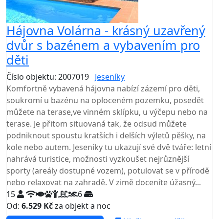
Hájovna Volárna - krásný uzavřený
dvůr s bazénem a vybavením pro
děti
Číslo objektu: 2007019
Jeseníky
TOP HODNOCENÍ
Komfortně vybavená hájovna nabízí zázemí pro děti,
soukromí u bazénu na oploceném pozemku, posedět
můžete na terase,ve vinném sklípku, u výčepu nebo na
terase. Je přitom situovaná tak, že odsud můžete
podniknout spoustu kratších i delších výletů pěšky, na
kole nebo autem. Jeseníky tu ukazují své dvě tváře: letní
nahrává turistice, možnosti vyzkoušet nejrůznější
sporty (areály dostupné vozem), potulovat se v přírodě
nebo relaxovat na zahradě. V zimě doceníte úžasný...
15
6
Od:
6.529 Kč
za objekt a noc
NEJNIŽŠÍ CENA NA TRHU