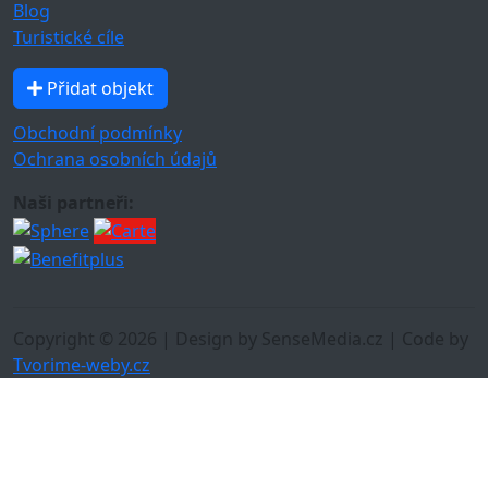
Blog
Turistické cíle
Přidat objekt
Obchodní podmínky
Ochrana osobních údajů
Naši partneři:
Copyright © 2026 | Design by SenseMedia.cz | Code by
Tvorime-weby.cz