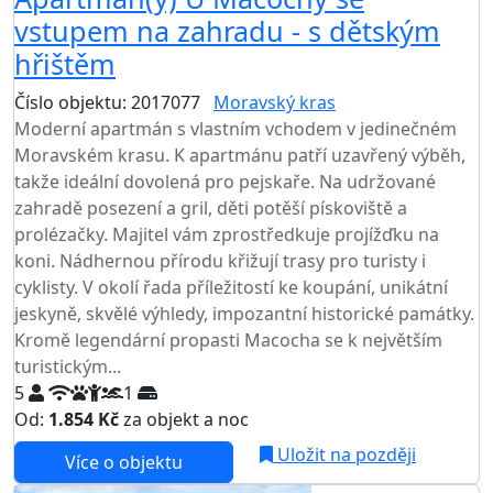
vstupem na zahradu - s dětským
hřištěm
Číslo objektu: 2017077
Moravský kras
Moderní apartmán s vlastním vchodem v jedinečném
Moravském krasu. K apartmánu patří uzavřený výběh,
takže ideální dovolená pro pejskaře. Na udržované
zahradě posezení a gril, děti potěší pískoviště a
prolézačky. Majitel vám zprostředkuje projížďku na
koni. Nádhernou přírodu křižují trasy pro turisty i
cyklisty. V okolí řada příležitostí ke koupání, unikátní
jeskyně, skvělé výhledy, impozantní historické památky.
Kromě legendární propasti Macocha se k největším
turistickým...
5
1
Od:
1.854 Kč
za objekt a noc
Uložit na později
Více o objektu