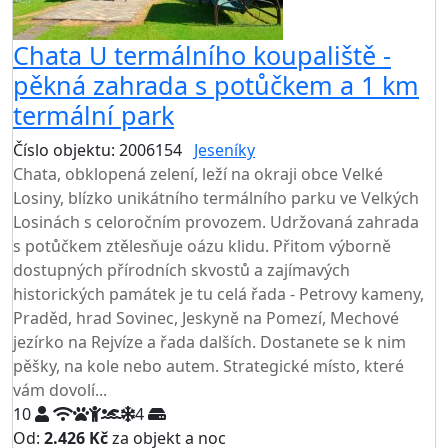
Chata U termálního koupaliště -
pěkná zahrada s potůčkem a 1 km
termální park
Číslo objektu: 2006154
Jeseníky
TOP HODNOCENÍ
Chata, obklopená zelení, leží na okraji obce Velké
Losiny, blízko unikátního termálního parku ve Velkých
Losinách s celoročním provozem. Udržovaná zahrada
s potůčkem ztělesňuje oázu klidu. Přitom výborně
dostupných přírodních skvostů a zajímavých
historických památek je tu celá řada - Petrovy kameny,
Praděd, hrad Sovinec, Jeskyně na Pomezí, Mechové
jezírko na Rejvíze a řada dalších. Dostanete se k nim
pěšky, na kole nebo autem. Strategické místo, které
vám dovolí...
10
4
Od:
2.426 Kč
za objekt a noc