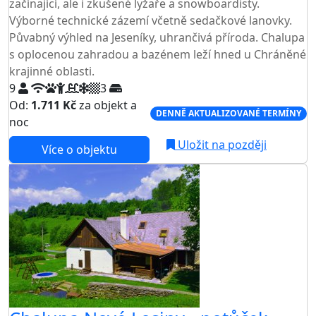
začínající, ale i zkušené lyžaře a snowboardisty.
Výborné technické zázemí včetně sedačkové lanovky.
Půvabný výhled na Jeseníky, uhrančivá příroda. Chalupa
s oplocenou zahradou a bazénem leží hned u Chráněné
krajinné oblasti.
9
3
Od:
1.711 Kč
za objekt a
DENNĚ AKTUALIZOVANÉ TERMÍNY
noc
Uložit na později
Více o objektu