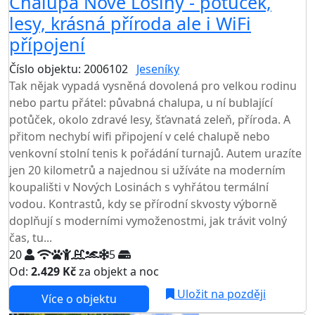
Chalupa Nové Losiny - potůček,
lesy, krásná příroda ale i WiFi
přípojení
Číslo objektu: 2006102
Jeseníky
TOP HODNOCENÍ
Tak nějak vypadá vysněná dovolená pro velkou rodinu
nebo partu přátel: půvabná chalupa, u ní bublající
potůček, okolo zdravé lesy, šťavnatá zeleň, příroda. A
přitom nechybí wifi připojení v celé chalupě nebo
venkovní stolní tenis k pořádání turnajů. Autem urazíte
jen 20 kilometrů a najednou si užíváte na moderním
koupališti v Nových Losinách s vyhřátou termální
vodou. Kontrastů, kdy se přírodní skvosty výborně
doplňují s moderními vymoženostmi, jak trávit volný
čas, tu...
20
5
Od:
2.429 Kč
za objekt a noc
NEJNIŽŠÍ CENA NA TRHU
Uložit na později
Více o objektu