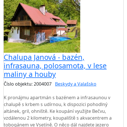
Chalupa Janová - bazén,
infrasauna, polosamota, v lese
maliny a houby
Číslo objektu: 2004007
Beskydy a Valašsko
TOP HODNOCENÍ
K pronájmu apartmán s bazénem a infrasaunou v
chalupě s krbem s udírnou, k dispozici pohodlný
altánek, gril, ohniště. Ke koupání využijte Bečvu,
vzdálenou 2 kilometry, koupaliště s akvacentrem a
tobogánem ve Vsetíně. O něco dál najdete jezero