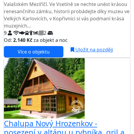
Valašském Meziříčí. Ve Vsetíně se nechte unést krásou
renesančního zámku, historii probádejte díky muzeu ve
Velkých Karlovicích, v Kopřivnici si vás podmaní krása
muzejních...
9
2
Od:
2.140 Kč
za objekt a noc
Uložit na později
Více o objektu
Chalupa Nový Hrozenkov -
posezení v altánu u rybníka, gril a