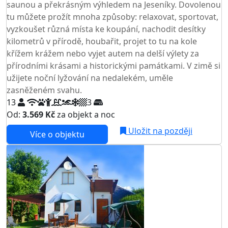
saunou a překrásným výhledem na Jeseníky. Dovolenou
tu můžete prožít mnoha způsoby: relaxovat, sportovat,
vyzkoušet různá místa ke koupání, nachodit desítky
kilometrů v přírodě, houbařit, projet to tu na kole
křížem krážem nebo vyjet autem na delší výlety za
přírodními krásami a historickými památkami. V zimě si
užijete noční lyžování na nedalekém, uměle
zasněženém svahu.
13
3
Od:
3.569 Kč
za objekt a noc
Uložit na později
Více o objektu