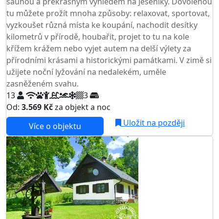
saunou a překrásným výhledem na Jeseníky. Dovolenou
tu můžete prožít mnoha způsoby: relaxovat, sportovat,
vyzkoušet různá místa ke koupání, nachodit desítky
kilometrů v přírodě, houbařit, projet to tu na kole
křížem krážem nebo vyjet autem na delší výlety za
přírodními krásami a historickými památkami. V zimě si
užijete noční lyžování na nedalekém, uměle
zasněženém svahu.
13
3
Od:
3.569 Kč
za objekt a noc
Uložit na později
Více o objektu