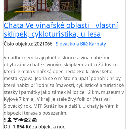
Chata Ve vinařské oblasti - vlastní
sklípek, cykloturistika, u lesa
Číslo objektu: 2021066
Slovácko a Bílé Karpaty
TOP HODNOCENÍ
V nádherném kraji plného slunce a vína nabízíme
ubytování v chatě s vinným sklípkem v obci Žádovice,
která je malá vinařská obec nedaleko královského
města Kyjova. Jedná se o místo na úpatí pohoří Chřiby,
které nabízí přírodní zajímavosti, cyklistické a turistické
stezky i památky jako zámek Milotice 12 km, muzeum v
Kyjově 7 km aj. V kraji je stále živý folklor (festival
Slovácký rok, MFF Strážnice a další). U chaty je Vám k
dispozici terasa s posezením.
5
2
Od:
1.854 Kč
za objekt a noc