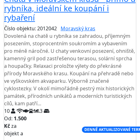
rybníka, ideální ke koupání i
rybaření
Číslo objektu: 2012042
Moravský kras
Dovolená na chatě u rybníka se zahradou, příjemným
posezením, stoprocentním soukromím a vybavením
pro méně náročné. U chaty venkovní posezení, ohniště,
kamenný gril pod zastřešenou terasou, solární sprcha
a houpačky. Relaxaci proložte výlety do překrásné
přírody Moravského krasu. Koupání na přehradě nebo
ve vyškovském akvaparku. Výborně značené
cyklostezky. V okolí mimořádně pestrý mix historických
památek, přírodních unikátů a moderních turistických
cílů, kam patří...
10
3
Od:
1.500
Kč
za
NEJNIŽŠÍ CENA NA TRHU
DENNĚ AKTUALIZOVANÉ TER
objekt a