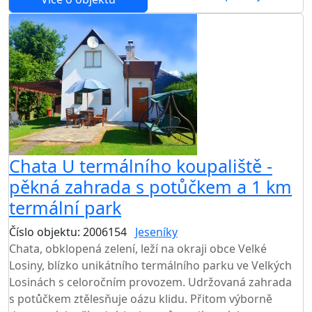
Chata U termálního koupaliště -
pěkná zahrada s potůčkem a 1 km
termální park
Číslo objektu: 2006154
Jeseníky
TOP HODNOCENÍ
Chata, obklopená zelení, leží na okraji obce Velké
Losiny, blízko unikátního termálního parku ve Velkých
Losinách s celoročním provozem. Udržovaná zahrada
s potůčkem ztělesňuje oázu klidu. Přitom výborně