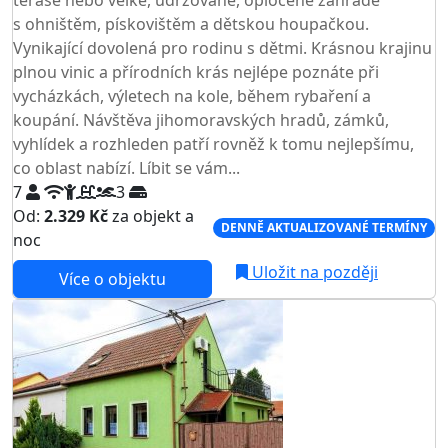
s ohništěm, pískovištěm a dětskou houpačkou.
Vynikající dovolená pro rodinu s dětmi. Krásnou krajinu
plnou vinic a přírodních krás nejlépe poznáte při
vycházkách, výletech na kole, během rybaření a
koupání. Návštěva jihomoravských hradů, zámků,
vyhlídek a rozhleden patří rovněž k tomu nejlepšímu,
co oblast nabízí. Líbit se vám...
7
3
Od:
2.329 Kč
za objekt a
DENNĚ AKTUALIZOVANÉ TERMÍNY
noc
Uložit na později
Více o objektu