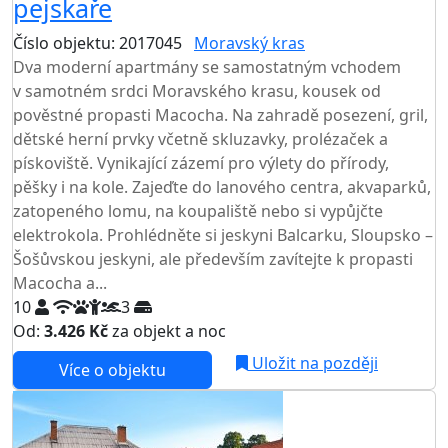
pejskaře
Číslo objektu: 2017045
Moravský kras
TOP HODNOCENÍ
Dva moderní apartmány se samostatným vchodem
v samotném srdci Moravského krasu, kousek od
pověstné propasti Macocha. Na zahradě posezení, gril,
dětské herní prvky včetně skluzavky, prolézaček a
pískoviště. Vynikající zázemí pro výlety do přírody,
pěšky i na kole. Zajeďte do lanového centra, akvaparků,
zatopeného lomu, na koupaliště nebo si vypůjčte
elektrokola. Prohlédněte si jeskyni Balcarku, Sloupsko –
Šošůvskou jeskyni, ale především zavítejte k propasti
Macocha a...
10
3
Od:
3.426 Kč
za objekt a noc
Uložit na později
Více o objektu