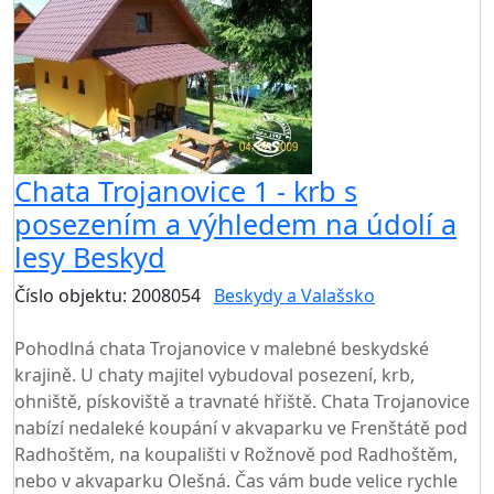
Chata Trojanovice 1 - krb s
posezením a výhledem na údolí a
lesy Beskyd
Číslo objektu: 2008054
Beskydy a Valašsko
TOP HODNOCENÍ
Pohodlná chata Trojanovice v malebné beskydské
krajině. U chaty majitel vybudoval posezení, krb,
ohniště, pískoviště a travnaté hřiště. Chata Trojanovice
nabízí nedaleké koupání v akvaparku ve Frenštátě pod
Radhoštěm, na koupališti v Rožnově pod Radhoštěm,
nebo v akvaparku Olešná. Čas vám bude velice rychle