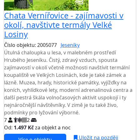
Chata Vernířovice - zajímavosti v
okolí, navštivte termály Velké
Losiny
Číslo objektu: 2005077
Jeseníky
TOP HODNOCENÍ
Útulná chaloupka u lesa, v malebném prostředí
Hrubého Jeseníku. Čistý, zdravý vzduch, spousta
zajímavostí v okolí včetně možnosti navštívit termální
koupaliště ve Velkých Losinách, kde je také zámek a
lázně. Muzea, hrady, historické památky, vyjížďky na
koních, vyhlídkové lety, moderní adrenalinová centra a
další pestrá škála volnočasových aktivit uspokojí i ty
nejnáročnější návštěvníky. V zimě je tu také živo,
podmínky pro lyžování výborné.
7
2
Od:
1.497 Kč
za objekt a noc
Uložit na později
Více o objektu