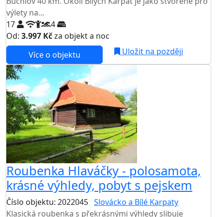
Buchlov 40 km. Okolí Bílých Karpat je jako stvořené pro
výlety na...
17
4
Od:
3.997 Kč
za objekt a noc
Uložit na později
Více o objektu
Roubenka Hlaváčky - polosamota,
krásné výhledy, pobyt s pejskem
Číslo objektu: 2022045
Slovácko a Bílé Karpaty
Klasická roubenka s překrásnými výhledy slibuje