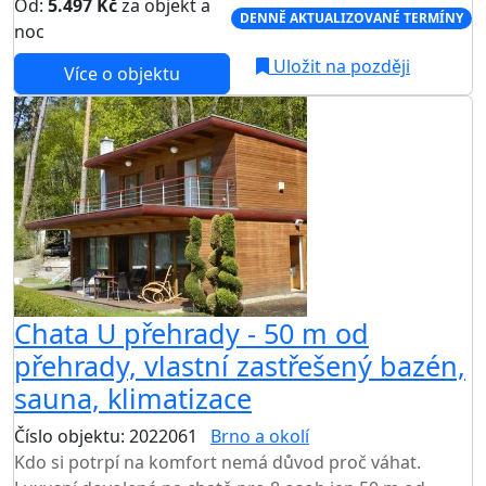
Od:
5.497 Kč
za objekt a
DENNĚ AKTUALIZOVANÉ TERMÍNY
noc
Uložit na později
Více o objektu
Chata U přehrady - 50 m od
přehrady, vlastní zastřešený bazén,
sauna, klimatizace
Číslo objektu: 2022061
Brno a okolí
Kdo si potrpí na komfort nemá důvod proč váhat.