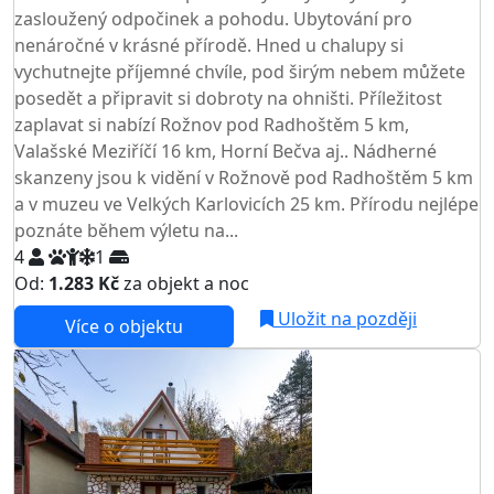
zasloužený odpočinek a pohodu. Ubytování pro
nenáročné v krásné přírodě. Hned u chalupy si
vychutnejte příjemné chvíle, pod širým nebem můžete
posedět a připravit si dobroty na ohništi. Příležitost
zaplavat si nabízí Rožnov pod Radhoštěm 5 km,
Valašské Meziříčí 16 km, Horní Bečva aj.. Nádherné
skanzeny jsou k vidění v Rožnově pod Radhoštěm 5 km
a v muzeu ve Velkých Karlovicích 25 km. Přírodu nejlépe
poznáte během výletu na...
4
1
Od:
1.283 Kč
za objekt a noc
Uložit na později
Více o objektu