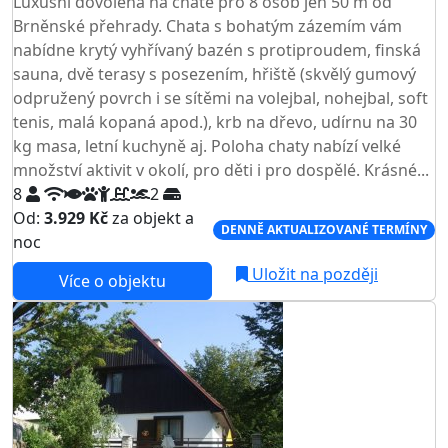
Luxusní dovolená na chatě pro 8 osob jen 50 m od
Brněnské přehrady. Chata s bohatým zázemím vám
nabídne krytý vyhřívaný bazén s protiproudem, finská
sauna, dvě terasy s posezením, hřiště (skvělý gumový
odpružený povrch i se sítěmi na volejbal, nohejbal, soft
tenis, malá kopaná apod.), krb na dřevo, udírnu na 30
kg masa, letní kuchyně aj. Poloha chaty nabízí velké
množství aktivit v okolí, pro děti i pro dospělé. Krásné...
8
2
Od:
3.929 Kč
za objekt a
DENNĚ AKTUALIZOVANÉ TERMÍNY
noc
Uložit na později
Více o objektu