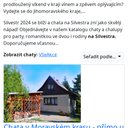
prodloužený víkend v kraji vínem a zpěvem oplývajícím?
Vydejte se do Jihomoravského kraje,…
Silvestr 2024 se blíží a chata na Silvestra zní jako skvělý
nápad! Objednávejte v našem katalogu chaty a chalupy
pro party, romanitkou ve dvou i rodiny
na Silvestra.
Doporučujeme včasnou…
Zobrazit chaty:
Vše
Akce
Seřadit podle...
Chata v Moravském krasu - přímo u