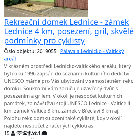
Rekreační domek Lednice - zámek
Lednice 4 km, posezení, gril, skvělé
podmínky pro cyklisty
Číslo objektu: 2019055
Pálava a Lednicko - Valtický
areál
V krásném prostředí Lednicko-valtického areálu, který
byl roku 1996 zapsán do seznamu kulturního dědictví
UNESCO máme pro Vás ubytování v samostatném rekr.
domku. Soukromí Vám zaručuje uzavřený dvůr s
posezením a grilem. V okolí je nespočet kulturních
památek, za návštěvu stojí UNESCO Lednice - Valtice 4
km, zámek Valtice 8 km, zámek v Břeclavi 8 km aj.
Polohu rekr. domku ocení také cyklisté, kdy v okolí
najdete nespočet značených cyklotras.
15
4