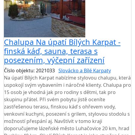
Chalupa Na úpatí Bílých Karpat -
finská káď, sauna, terasa s
posezením, výčepní zařízení
Číslo objektu: 2021033
Slovácko a Bílé Karpaty
Na úpatí Bílých Karpat nabízíme stylovou chalupu, která
uspokojí svým vybavením i náročné klienty. Chalupa pro
15 osob je vhodná jak pro rodiny s dětmi, tak pro
skupinu přátel. Při svém pobytu jistě oceníte
zastřešenou terasu, finskou káď s ohřevem vody,
venkovní kuchyni, posezení s grilem, stylovou stodolu s
možností přespání aj. Navštívit v tomo kraji
doporučujeme lázeňské město Luhačovice 20 km, hrad