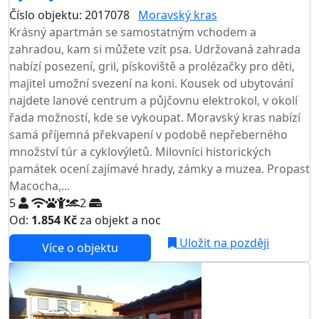
Číslo objektu: 2017078
Moravský kras
Krásný apartmán se samostatným vchodem a
zahradou, kam si můžete vzít psa. Udržovaná zahrada
nabízí posezení, gril, pískoviště a prolézačky pro děti,
majitel umožní svezení na koni. Kousek od ubytování
najdete lanové centrum a půjčovnu elektrokol, v okolí
řada možností, kde se vykoupat. Moravský kras nabízí
samá příjemná překvapení v podobě nepřeberného
množství túr a cyklovýletů. Milovníci historických
památek ocení zajímavé hrady, zámky a muzea. Propast
Macocha,...
5
2
Od:
1.854 Kč
za objekt a noc
Uložit na později
Více o objektu