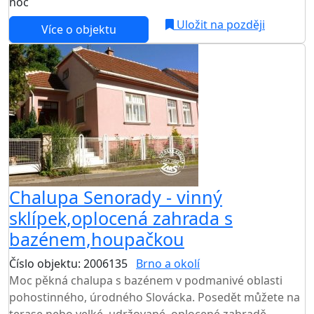
noc
Uložit na později
Více o objektu
Chalupa Senorady - vinný
sklípek,oplocená zahrada s
bazénem,houpačkou
Číslo objektu: 2006135
Brno a okolí
TOP HODNOCENÍ
Moc pěkná chalupa s bazénem v podmanivé oblasti
pohostinného, úrodného Slovácka. Posedět můžete na
terase nebo velké, udržované, oplocené zahradě