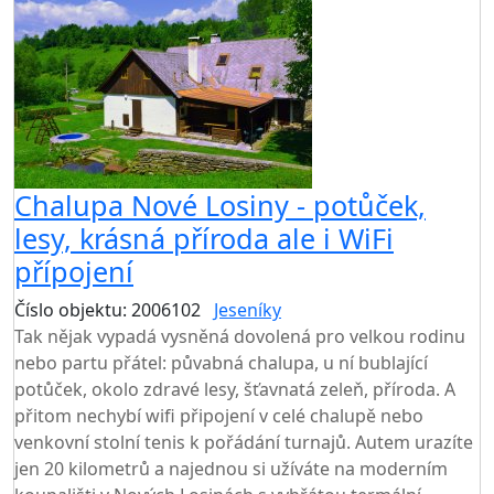
Chalupa Nové Losiny - potůček,
lesy, krásná příroda ale i WiFi
přípojení
Číslo objektu: 2006102
Jeseníky
TOP HODNOCENÍ
Tak nějak vypadá vysněná dovolená pro velkou rodinu
nebo partu přátel: půvabná chalupa, u ní bublající
potůček, okolo zdravé lesy, šťavnatá zeleň, příroda. A
přitom nechybí wifi připojení v celé chalupě nebo
venkovní stolní tenis k pořádání turnajů. Autem urazíte
jen 20 kilometrů a najednou si užíváte na moderním