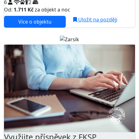
6
2
Od:
1.711 Kč
za objekt a noc
Uložit na později
Více o objektu
Využijte příspěvek z FKSP