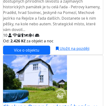
dostupných přírodních skvostů a zajímavých
historických památek je tu celá řada - Petrovy kameny,
Praděd, hrad Sovinec, Jeskyně na Pomezí, Mechové
jezírko na Rejvíze a řada dalších. Dostanete se k nim
pěšky, na kole nebo autem. Strategické místo, které
vám dovolí...
10
4
Od:
2.426 Kč
za objekt a noc
Uložit na později
Více o objektu