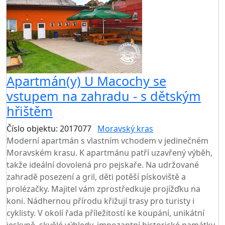
Apartmán(y) U Macochy se
vstupem na zahradu - s dětským
hřištěm
Číslo objektu: 2017077
Moravský kras
Moderní apartmán s vlastním vchodem v jedinečném
Moravském krasu. K apartmánu patří uzavřený výběh,
takže ideální dovolená pro pejskaře. Na udržované
zahradě posezení a gril, děti potěší pískoviště a
prolézačky. Majitel vám zprostředkuje projížďku na
koni. Nádhernou přírodu křižují trasy pro turisty i
cyklisty. V okolí řada příležitostí ke koupání, unikátní