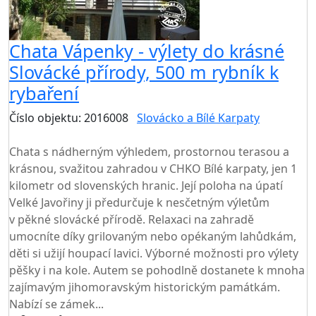
Chata Vápenky - výlety do krásné
Slovácké přírody, 500 m rybník k
rybaření
Číslo objektu: 2016008
Slovácko a Bílé Karpaty
TOP HODNOCENÍ
Chata s nádherným výhledem, prostornou terasou a
krásnou, svažitou zahradou v CHKO Bílé karpaty, jen 1
kilometr od slovenských hranic. Její poloha na úpatí
Velké Javořiny ji předurčuje k nesčetným výletům
v pěkné slovácké přírodě. Relaxaci na zahradě
umocníte díky grilovaným nebo opékaným lahůdkám,
děti si užijí houpací lavici. Výborné možnosti pro výlety
pěšky i na kole. Autem se pohodlně dostanete k mnoha
zajímavým jihomoravským historickým památkám.
Nabízí se zámek...