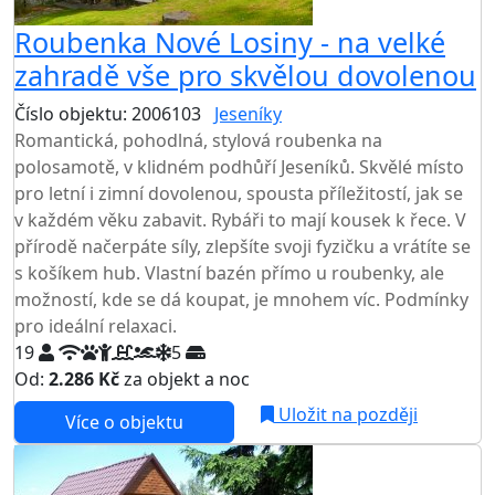
Roubenka Nové Losiny - na velké
zahradě vše pro skvělou dovolenou
Číslo objektu: 2006103
Jeseníky
TOP HODNOCENÍ
Romantická, pohodlná, stylová roubenka na
polosamotě, v klidném podhůří Jeseníků. Skvělé místo
pro letní i zimní dovolenou, spousta příležitostí, jak se
v každém věku zabavit. Rybáři to mají kousek k řece. V
přírodě načerpáte síly, zlepšíte svoji fyzičku a vrátíte se
s košíkem hub. Vlastní bazén přímo u roubenky, ale
možností, kde se dá koupat, je mnohem víc. Podmínky
pro ideální relaxaci.
19
5
Od:
2.286 Kč
za objekt a noc
NEJNIŽŠÍ CENA NA TRHU
Uložit na později
Více o objektu