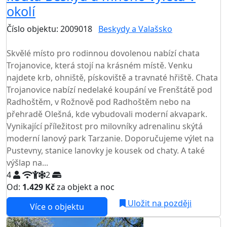
okolí
Číslo objektu: 2009018
Beskydy a Valašsko
TOP HODNOCENÍ
Skvělé místo pro rodinnou dovolenou nabízí chata
Trojanovice, která stojí na krásném místě. Venku
najdete krb, ohniště, pískoviště a travnaté hřiště. Chata
Trojanovice nabízí nedelaké koupání ve Frenštátě pod
Radhoštěm, v Rožnově pod Radhoštěm nebo na
přehradě Olešná, kde vybudovali moderní akvapark.
Vynikající příležitost pro milovníky adrenalinu skýtá
moderní lanový park Tarzanie. Doporučujeme výlet na
Pustevny, stanice lanovky je kousek od chaty. A také
výšlap na...
4
2
Od:
1.429 Kč
za objekt a noc
NEJNIŽŠÍ CENA NA TRHU
Uložit na později
Více o objektu