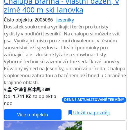
Chalupa Branná - vlastní bazén, v
zimě 400 m ski lanovka
Číslo objektu: 2006086
Jeseníky
TOP HODNOCENÍ
Dostatek soukromí a vynikající terén pro turisty i
cyklisty v podhůří Jeseníků. Na chalupu si můžete vzít
psa. Vynikající místo pro zimní dovolenou, v těsném
sousedství leží sjezdovka. Ideální podmínky pro
začínající, ale i zkušené lyžaře a snowboardisty.
Výborné technické zázemí včetně sedačkové lanovky.
Půvabný výhled na Jeseníky, uhrančivá příroda. Chalupa
s oplocenou zahradou a bazénem leží hned u Chráněné
krajinné oblasti.
9
3
Od:
1.711 Kč
za objekt a
DENNĚ AKTUALIZOVANÉ TERMÍNY
noc
Uložit na později
Více o objektu