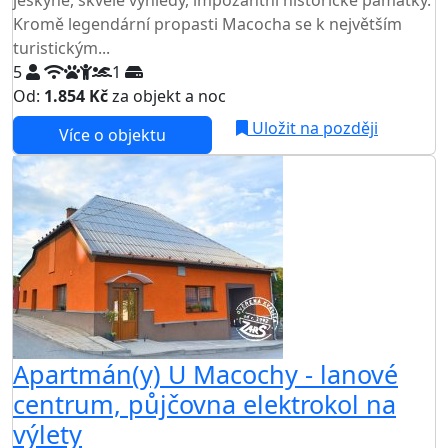
jeskyně, skvělé výhledy, impozantní historické památky.
Kromě legendární propasti Macocha se k největším
turistickým...
5
1
Od:
1.854 Kč
za objekt a noc
Uložit na později
Více o objektu
Apartmán(y) U Macochy - lanové
centrum, půjčovna elektrokol na
výlety