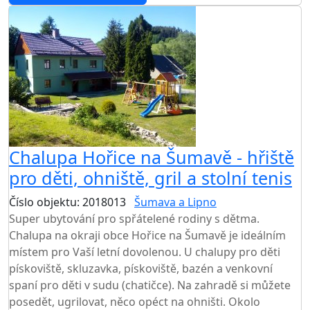
Chalupa Hořice na Šumavě - hřiště
pro děti, ohniště, gril a stolní tenis
Číslo objektu: 2018013
Šumava a Lipno
Super ubytování pro spřátelené rodiny s dětma.
Chalupa na okraji obce Hořice na Šumavě je ideálním
místem pro Vaší letní dovolenou. U chalupy pro děti
pískoviště, skluzavka, pískoviště, bazén a venkovní
spaní pro děti v sudu (chatičce). Na zahradě si můžete
posedět, ugrilovat, něco opéct na ohništi. Okolo