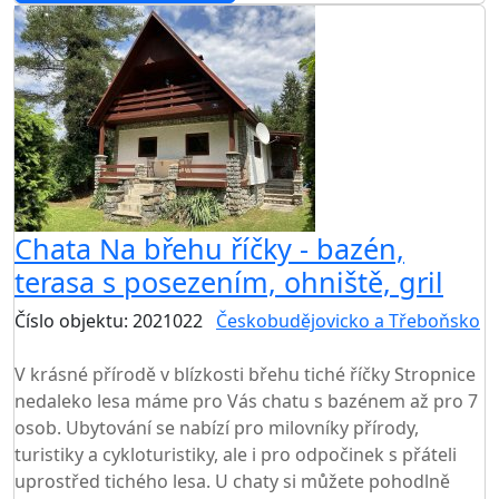
Chata Na břehu říčky - bazén,
terasa s posezením, ohniště, gril
Číslo objektu: 2021022
Českobudějovicko a Třeboňsko
TOP HODNOCENÍ
V krásné přírodě v blízkosti břehu tiché říčky Stropnice
nedaleko lesa máme pro Vás chatu s bazénem až pro 7
osob. Ubytování se nabízí pro milovníky přírody,
turistiky a cykloturistiky, ale i pro odpočinek s přáteli
uprostřed tichého lesa. U chaty si můžete pohodlně