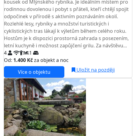
kousek od Mlýnského rybníka. Je ideálním místem pro
rodinnou dovolenou i pobyt s přáteli, kteří chtějí spojit
odpočinek v přírodě s aktivním poznáváním okolí.
Rozlehlé lesy, rybníky a množství turistických i
cyklistických tras lákají k výletům během celého roku.
Hostům je k dispozici prostorná zahrada s posezením,
letní kuchyně i možnost zapůjčení grilu. Za návštěvu...
4
1
Od:
1.400 Kč
za objekt a noc
NEJNIŽŠÍ CENA NA TRHU
Uložit na později
Více o objektu