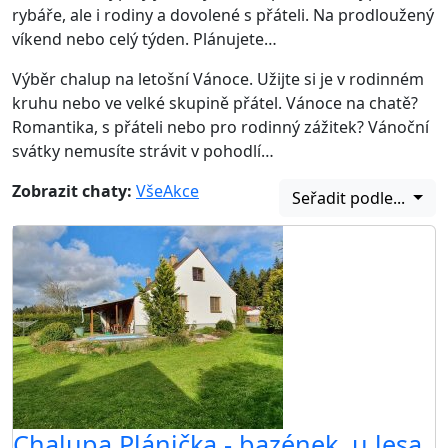
rybáře, ale i rodiny a dovolené s přáteli. Na prodloužený
víkend nebo celý týden. Plánujete…
Výběr chalup na letošní Vánoce. Užijte si je v rodinném
kruhu nebo ve velké skupině přátel. Vánoce na chatě?
Romantika, s přáteli nebo pro rodinný zážitek? Vánoční
svátky nemusíte strávit v pohodlí…
Zobrazit chaty:
Vše
Akce
Seřadit podle...
Chalupa Plánička - bazének, u lesa,