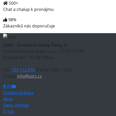
500+
Chat a chalup k pronájmu
98%
Zákazníků nás doporučuje
ZARS - Dovolená Hezky Česky ®
Dovolená hezky česky s.r.o. | IČ 07797788
Jičínská 543, 742 58 Příbor
Tel.:
731 112 476
(Po-Pá: 9:00- 17:00)
E-mail:
info@zars.cz
Úvodní stránka
Akce
Slevy, výhody
O nás