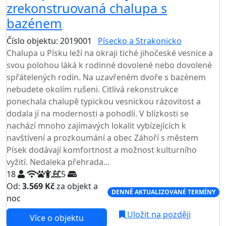
zrekonstruovaná chalupa s
bazénem
Číslo objektu: 2019001
Písecko a Strakonicko
Chalupa u Písku leží na okraji tiché jihočeské vesnice a
svou polohou láká k rodinné dovolené nebo dovolené
spřátelených rodin. Na uzavřeném dvoře s bazénem
nebudete okolím rušeni. Citlivá rekonstrukce
ponechala chalupě typickou vesnickou rázovitost a
dodala jí na modernosti a pohodlí. V blízkosti se
nachází mnoho zajímavých lokalit vybízejících k
navštívení a prozkoumání a obec Záhoří s městem
Písek dodávají komfortnost a možnost kulturního
vyžití. Nedaleka přehrada...
18
5
Od:
3.569 Kč
za objekt a
DENNĚ AKTUALIZOVANÉ TERMÍNY
noc
Uložit na později
Více o objektu