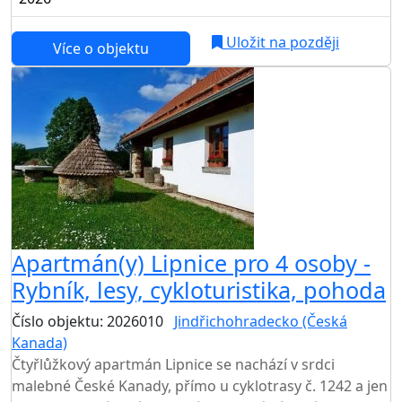
Uložit na později
Více o objektu
Apartmán(y) Lipnice pro 4 osoby -
Rybník, lesy, cykloturistika, pohoda
Číslo objektu: 2026010
Jindřichohradecko (Česká
Kanada)
Čtyřlůžkový apartmán Lipnice se nachází v srdci
malebné České Kanady, přímo u cyklotrasy č. 1242 a jen