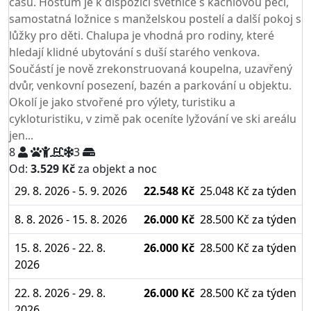
časů. Hostům je k dispozici světnice s kachlovou pecí,
samostatná ložnice s manželskou postelí a další pokoj s
lůžky pro děti. Chalupa je vhodná pro rodiny, které
hledají klidné ubytování s duší starého venkova.
Součástí je nově zrekonstruovaná koupelna, uzavřený
dvůr, venkovní posezení, bazén a parkování u objektu.
Okolí je jako stvořené pro výlety, turistiku a
cykloturistiku, v zimě pak oceníte lyžování ve ski areálu
jen...
8
3
Od:
3.529 Kč
za objekt a noc
NEJNIŽŠÍ CENA NA TRHU
29. 8. 2026 - 5. 9. 2026
22.548 Kč
25.048 Kč
za týden
8. 8. 2026 - 15. 8. 2026
26.000 Kč
28.500 Kč
za týden
15. 8. 2026 - 22. 8.
26.000 Kč
28.500 Kč
za týden
2026
22. 8. 2026 - 29. 8.
26.000 Kč
28.500 Kč
za týden
2026