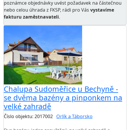
poznámce objednávky uvést požadavek na částečnou
nebo celou úhrada z FKSP, rádi pro Vás
vystavíme
fakturu zaměstnavateli
.
Chalupa Sudoměřice u Bechyně -
se dvěma bazény a pinponkem na
velké zahradě
Číslo objektu: 2017002
Orlík a Táborsko
TOP HODNOCENÍ