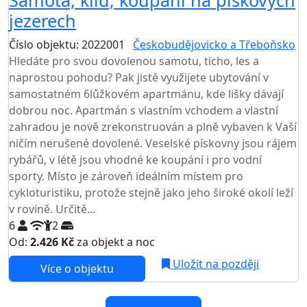
Samota, klid, koupání na pískových
jezerech
Číslo objektu: 2022001
Českobudějovicko a Třeboňsko
Hledáte pro svou dovolenou samotu, ticho, les a
naprostou pohodu? Pak jistě využijete ubytování v
samostatném 6lůžkovém apartmánu, kde lišky dávají
dobrou noc. Apartmán s vlastním vchodem a vlastní
zahradou je nově zrekonstruován a plně vybaven k Vaší
ničím nerušené dovolené. Veselské pískovny jsou rájem
rybářů, v létě jsou vhodné ke koupání i pro vodní
sporty. Místo je zároveň ideálním místem pro
cykloturistiku, protože stejně jako jeho široké okolí leží
v rovině. Určitě...
6
2
Od:
2.426 Kč
za objekt a noc
Uložit na později
Více o objektu