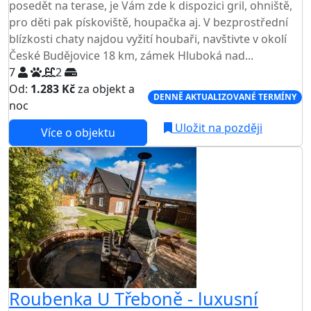
posedět na terase, je Vám zde k dispozici gril, ohniště,
pro děti pak pískoviště, houpačka aj. V bezprostřední
blízkosti chaty najdou vyžití houbaři, navštivte v okolí
České Budějovice 18 km, zámek Hluboká nad...
7
2
Od:
1.283 Kč
za objekt a
DENNĚ AKTUALIZOVANÉ TERMÍNY
noc
Uložit na později
Více o objektu
Roubenka U Třeboně - luxusní