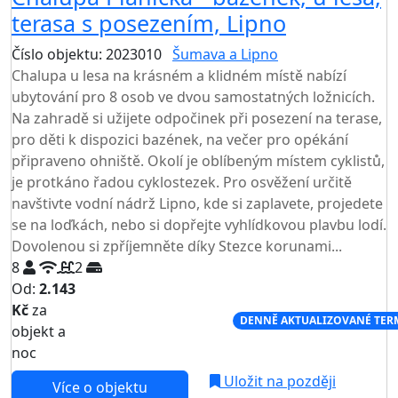
terasa s posezením, Lipno
Číslo objektu: 2023010
Šumava a Lipno
Chalupa u lesa na krásném a klidném místě nabízí
ubytování pro 8 osob ve dvou samostatných ložnicích.
Na zahradě si užijete odpočinek při posezení na terase,
pro děti k dispozici bazének, na večer pro opékání
připraveno ohniště. Okolí je oblíbeným místem cyklistů,
je protkáno řadou cyklostezek. Pro osvěžení určitě
navštivte vodní nádrž Lipno, kde si zaplavete, projedete
se na loďkách, nebo si dopřejte vyhlídkovou plavbu lodí.
Dovolenou si zpříjemněte díky Stezce korunami...
8
2
Od:
2.143
Kč
za
NEJNIŽŠÍ CENA NA TRHU
DENNĚ AKTUALIZOVANÉ TER
objekt a
noc
Uložit na později
Více o objektu