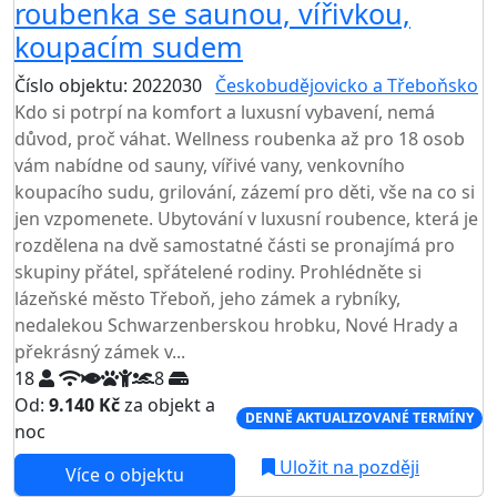
roubenka se saunou, vířivkou,
koupacím sudem
Číslo objektu: 2022030
Českobudějovicko a Třeboňsko
Kdo si potrpí na komfort a luxusní vybavení, nemá
důvod, proč váhat. Wellness roubenka až pro 18 osob
vám nabídne od sauny, vířivé vany, venkovního
koupacího sudu, grilování, zázemí pro děti, vše na co si
jen vzpomenete. Ubytování v luxusní roubence, která je
rozdělena na dvě samostatné části se pronajímá pro
skupiny přátel, spřátelené rodiny. Prohlédněte si
lázeňské město Třeboň, jeho zámek a rybníky,
nedalekou Schwarzenberskou hrobku, Nové Hrady a
překrásný zámek v...
18
8
Od:
9.140 Kč
za objekt a
DENNĚ AKTUALIZOVANÉ TERMÍNY
noc
Uložit na později
Více o objektu