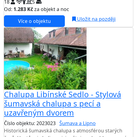
18
5
Od:
1.283 Kč
za objekt a noc
NEJNIŽŠÍ CENA NA TRHU
Uložit na později
Více o objektu
AKCE
Chalupa Libínské Sedlo - Stylová
šumavská chalupa s pecí a
uzavřeným dvorem
Číslo objektu: 2023023
Šumava a Lipno
Historická šumavská chalupa s atmosférou starých