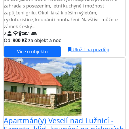
zahrada s posezením, letní kuchyně i možnost
zapůjčení grilu. Okolí láká k pěším výletům,
cykloturistice, koupání i houbaření. Navštívit můžete
zámek Český...
2
1
Od:
900 Kč
za objekt a noc
NEJNIŽŠÍ CENA NA TRHU
Uložit na později
Více o objektu
Apartmán(y) Veselí nad Lužnicí -