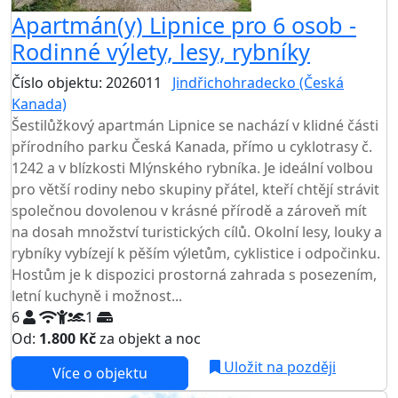
Apartmán(y) Lipnice pro 6 osob -
Rodinné výlety, lesy, rybníky
Číslo objektu: 2026011
Jindřichohradecko (Česká
Kanada)
Šestilůžkový apartmán Lipnice se nachází v klidné části
přírodního parku Česká Kanada, přímo u cyklotrasy č.
1242 a v blízkosti Mlýnského rybníka. Je ideální volbou
pro větší rodiny nebo skupiny přátel, kteří chtějí strávit
společnou dovolenou v krásné přírodě a zároveň mít
na dosah množství turistických cílů. Okolní lesy, louky a
rybníky vybízejí k pěším výletům, cyklistice i odpočinku.
Hostům je k dispozici prostorná zahrada s posezením,
letní kuchyně i možnost...
6
1
Od:
1.800 Kč
za objekt a noc
NEJNIŽŠÍ CENA NA TRHU
Uložit na později
Více o objektu