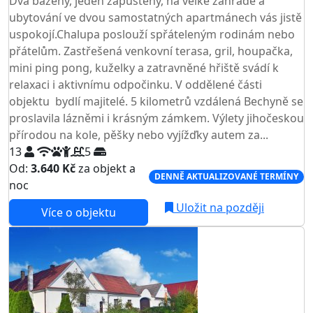
Dva bazény, jeden zapuštěný, na velké zahradě a
ubytování ve dvou samostatných apartmánech vás jistě
uspokojí.Chalupa poslouží spřáteleným rodinám nebo
přátelům. Zastřešená venkovní terasa, gril, houpačka,
mini ping pong, kuželky a zatravněné hřiště svádí k
relaxaci i aktivnímu odpočinku. V oddělené části
objektu bydlí majitelé. 5 kilometrů vzdálená Bechyně se
proslavila lázněmi i krásným zámkem. Výlety jihočeskou
přírodou na kole, pěšky nebo vyjížďky autem za...
13
5
Od:
3.640 Kč
za objekt a
DENNĚ AKTUALIZOVANÉ TERMÍNY
noc
Uložit na později
Více o objektu