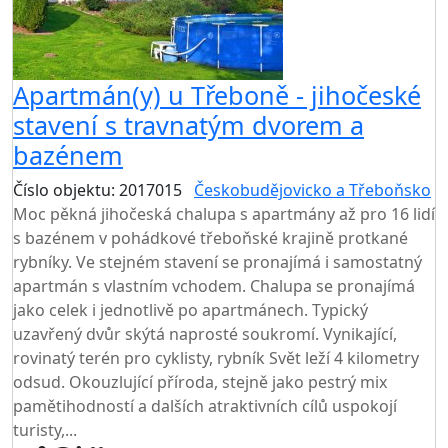
Apartmán(y) u Třeboně - jihočeské
stavení s travnatým dvorem a
bazénem
Číslo objektu: 2017015
Českobudějovicko a Třeboňsko
Moc pěkná jihočeská chalupa s apartmány až pro 16 lidí
s bazénem v pohádkové třeboňské krajině protkané
rybníky. Ve stejném stavení se pronajímá i samostatný
apartmán s vlastním vchodem. Chalupa se pronajímá
jako celek i jednotlivě po apartmánech. Typický
uzavřený dvůr skýtá naprosté soukromí. Vynikající,
rovinatý terén pro cyklisty, rybník Svět leží 4 kilometry
odsud. Okouzlující příroda, stejně jako pestrý mix
pamětihodností a dalších atraktivních cílů uspokojí
turisty,...