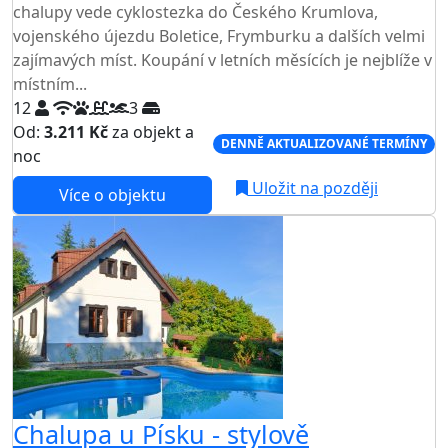
chalupy vede cyklostezka do Českého Krumlova,
vojenského újezdu Boletice, Frymburku a dalších velmi
zajímavých míst. Koupání v letních měsících je nejblíže v
místním...
12
3
Od:
3.211 Kč
za objekt a
DENNĚ AKTUALIZOVANÉ TERMÍNY
noc
Uložit na později
Více o objektu
Chalupa u Písku - stylově