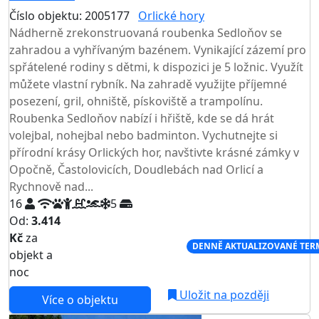
Číslo objektu: 2005177
Orlické hory
TOP HODNOCENÍ
Nádherně zrekonstruovaná roubenka Sedloňov se
zahradou a vyhřívaným bazénem. Vynikající zázemí pro
spřátelené rodiny s dětmi, k dispozici je 5 ložnic. Využít
můžete vlastní rybník. Na zahradě využijte příjemné
posezení, gril, ohniště, pískoviště a trampolínu.
Roubenka Sedloňov nabízí i hřiště, kde se dá hrát
volejbal, nohejbal nebo badminton. Vychutnejte si
přírodní krásy Orlických hor, navštivte krásné zámky v
Opočně, Častolovicích, Doudlebách nad Orlicí a
Rychnově nad...
16
5
Od:
3.414
Kč
za
NEJNIŽŠÍ CENA NA TRHU
DENNĚ AKTUALIZOVANÉ TER
objekt a
noc
Uložit na později
Více o objektu