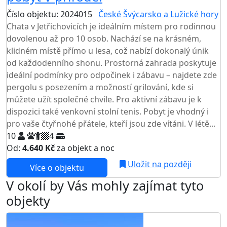
Číslo objektu: 2024015
České Švýcarsko a Lužické hory
Chata v Jetřichovicích je ideálním místem pro rodinnou
dovolenou až pro 10 osob. Nachází se na krásném,
klidném místě přímo u lesa, což nabízí dokonalý únik
od každodenního shonu. Prostorná zahrada poskytuje
ideální podmínky pro odpočinek i zábavu – najdete zde
pergolu s posezením a možností grilování, kde si
můžete užít společné chvíle. Pro aktivní zábavu je k
dispozici také venkovní stolní tenis. Pobyt je vhodný i
pro vaše čtyřnohé přátele, kteří jsou zde vítáni. V létě...
10
4
Od:
4.640 Kč
za objekt a noc
Uložit na později
Více o objektu
V okolí by Vás mohly zajímat tyto
objekty