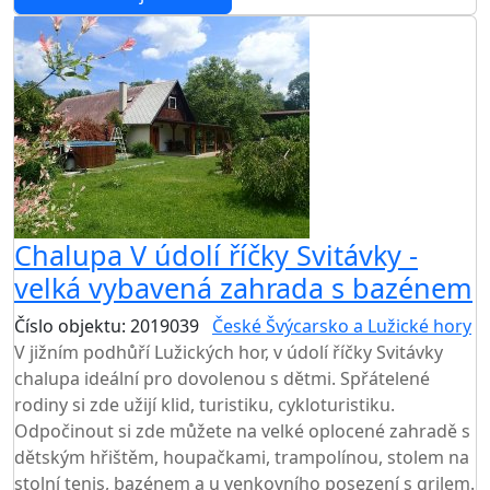
Chalupa V údolí říčky Svitávky -
velká vybavená zahrada s bazénem
Číslo objektu: 2019039
České Švýcarsko a Lužické hory
V jižním podhůří Lužických hor, v údolí říčky Svitávky
chalupa ideální pro dovolenou s dětmi. Spřátelené
rodiny si zde užijí klid, turistiku, cykloturistiku.
Odpočinout si zde můžete na velké oplocené zahradě s
dětským hřištěm, houpačkami, trampolínou, stolem na
stolní tenis, bazénem a u venkovního posezení s grilem.