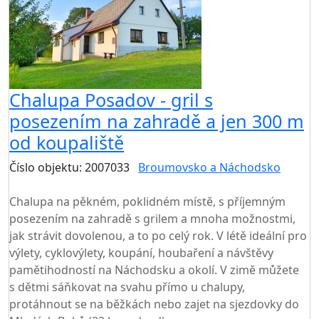
Chalupa Posadov - gril s
posezením na zahradě a jen 300 m
od koupaliště
Číslo objektu: 2007033
Broumovsko a Náchodsko
TOP HODNOCENÍ
Chalupa na pěkném, poklidném místě, s příjemným
posezením na zahradě s grilem a mnoha možnostmi,
jak strávit dovolenou, a to po celý rok. V létě ideální pro
výlety, cyklovýlety, koupání, houbaření a návštěvy
pamětihodností na Náchodsku a okolí. V zimě můžete
s dětmi sáňkovat na svahu přímo u chalupy,
protáhnout se na běžkách nebo zajet na sjezdovky do