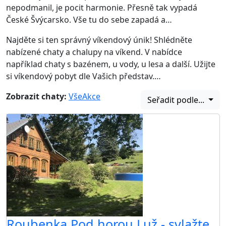
nepodmanil, je pocit harmonie. Přesně tak vypadá
České Švýcarsko. Vše tu do sebe zapadá a…
Najděte si ten správný víkendový únik! Shlédněte
nabízené chaty a chalupy na víkend. V nabídce
například chaty s bazénem, u vody, u lesa a další. Užijte
si víkendový pobyt dle Vašich představ.…
Zobrazit chaty:
Vše
Akce
Seřadit podle...
Roubenka Pod horou Luž - svlažte