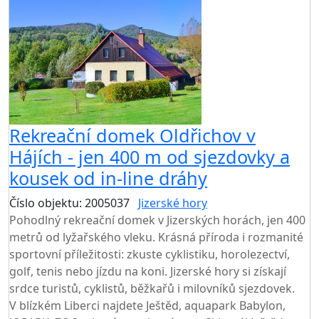
Rekreační domek Oldřichov v
Hájích - jen 400 m od sjezdovky a
kousek od in-line dráhy
Číslo objektu: 2005037
Jizerské hory
Pohodlný rekreační domek v Jizerských horách, jen 400
metrů od lyžařského vleku. Krásná příroda i rozmanité
sportovní příležitosti: zkuste cyklistiku, horolezectví,
golf, tenis nebo jízdu na koni. Jizerské hory si získají
srdce turistů, cyklistů, běžkařů i milovníků sjezdovek.
V blízkém Liberci najdete Ještěd, aquapark Babylon,