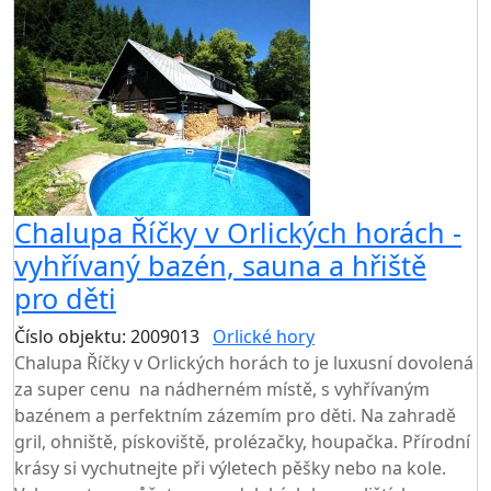
Chalupa Říčky v Orlických horách -
vyhřívaný bazén, sauna a hřiště
pro děti
Číslo objektu: 2009013
Orlické hory
Chalupa Říčky v Orlických horách to je luxusní dovolená
za super cenu na nádherném místě, s vyhřívaným
bazénem a perfektním zázemím pro děti. Na zahradě
gril, ohniště, pískoviště, prolézačky, houpačka. Přírodní
krásy si vychutnejte při výletech pěšky nebo na kole.