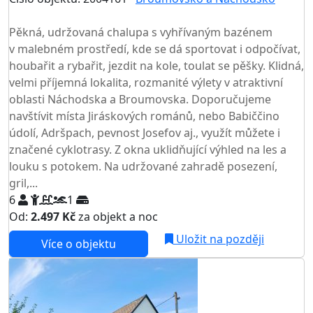
TOP HODNOCENÍ
Pěkná, udržovaná chalupa s vyhřívaným bazénem
v malebném prostředí, kde se dá sportovat i odpočívat,
houbařit a rybařit, jezdit na kole, toulat se pěšky. Klidná,
velmi příjemná lokalita, rozmanité výlety v atraktivní
oblasti Náchodska a Broumovska. Doporučujeme
navštívit místa Jiráskových románů, nebo Babiččino
údolí, Adršpach, pevnost Josefov aj., využít můžete i
značené cyklotrasy. Z okna uklidňující výhled na les a
louku s potokem. Na udržované zahradě posezení,
gril,...
6
1
Od:
2.497 Kč
za objekt a noc
Uložit na později
Více o objektu