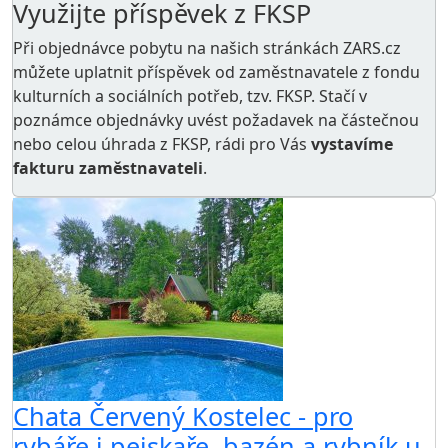
Využijte příspěvek z FKSP
Při objednávce pobytu na našich stránkách ZARS.cz
můžete uplatnit příspěvek od zaměstnavatele z
fondu
kulturních a sociálních potřeb
, tzv. FKSP. Stačí v
poznámce objednávky uvést požadavek na částečnou
nebo celou úhrada z FKSP, rádi pro Vás
vystavíme
fakturu zaměstnavateli
.
Chata Červený Kostelec - pro
rybáře i pejskaře, bazén a rybník u