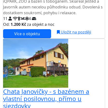
iQPARK, ZOO a bazén s tobogánem. Skiareál Ještěd a
Javorník autem necelou půlhodinku odsud. Dovolená s
dostatkem soukromí, pohybu i relaxace.
11
4
Od:
1.200 Kč
za objekt a noc
NEJNIŽŠÍ CENA NA TRHU
Uložit na později
Více o objektu
Chata Janovičky - s bazénem a
vlastní posilovnou, přímo u
sjezdovky