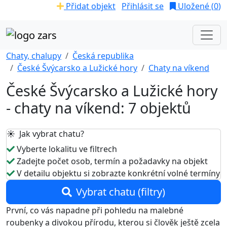
Přidat objekt
Přihlásit se
Uložené (
0
)
Chaty, chalupy
Česká republika
České Švýcarsko a Lužické hory
Chaty na víkend
České Švýcarsko a Lužické hory
- chaty na víkend: 7 objektů
☀️ Jak vybrat chatu?
Vyberte lokalitu ve filtrech
Zadejte počet osob, termín a požadavky na objekt
V detailu objektu si zobrazte konkrétní volné termíny
Vybrat chatu (filtry)
První, co vás napadne při pohledu na malebné
roubenky a divokou přírodu, kterou si člověk ještě zcela