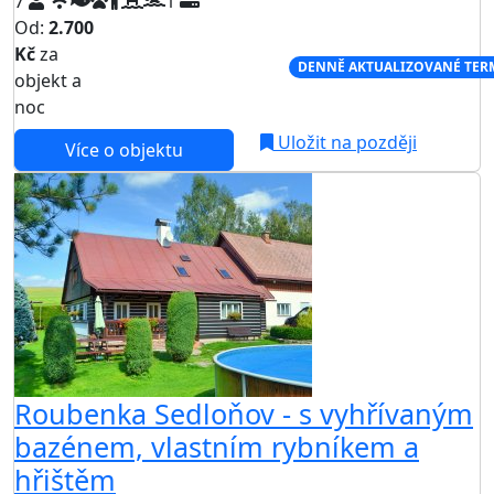
7
1
Od:
2.700
Kč
za
NEJNIŽŠÍ CENA NA TRHU
DENNĚ AKTUALIZOVANÉ TER
objekt a
noc
Uložit na později
Více o objektu
Roubenka Sedloňov - s vyhřívaným
bazénem, vlastním rybníkem a
hřištěm