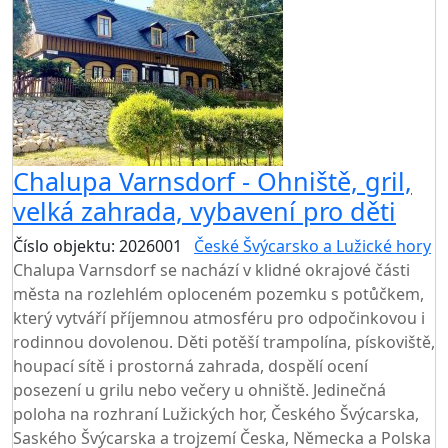
Chalupa Varnsdorf - Ohniště, gril,
velká zahrada, vybavení pro děti
Číslo objektu: 2026001
České Švýcarsko a Lužické hory
Chalupa Varnsdorf se nachází v klidné okrajové části
města na rozlehlém oploceném pozemku s potůčkem,
který vytváří příjemnou atmosféru pro odpočinkovou i
rodinnou dovolenou. Děti potěší trampolína, pískoviště,
houpací sítě i prostorná zahrada, dospělí ocení
posezení u grilu nebo večery u ohniště. Jedinečná
poloha na rozhraní Lužických hor, Českého Švýcarska,
Saského Švýcarska a trojzemí Česka, Německa a Polska