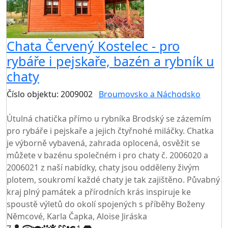
Chata Červený Kostelec - pro
rybáře i pejskaře, bazén a rybník u
chaty
Číslo objektu: 2009002
Broumovsko a Náchodsko
TOP HODNOCENÍ
Útulná chatička přímo u rybníka Brodský se zázemím
pro rybáře i pejskaře a jejich čtyřnohé miláčky. Chatka
je výborně vybavená, zahrada oplocená, osvěžit se
můžete v bazénu společném i pro chaty č. 2006020 a
2006021 z naší nabídky, chaty jsou odděleny živým
plotem, soukromí každé chaty je tak zajištěno. Půvabný
kraj plný památek a přírodních krás inspiruje ke
spoustě výletů do okolí spojených s příběhy Boženy
Němcové, Karla Čapka, Aloise Jiráska