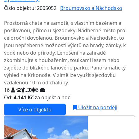
Číslo objektu: 2005052
Broumovsko a Náchodsko
TOP HODNOCENÍ
Prostorná chata na samotě, s vlastním bazénem a
posilovnou, přímo u sjezdovky. Nádherné místo pro
celoroční dovolenou. Broumovsko a Náchodsko, to
jsou nepřeberné možnosti výletů na hrady, zámky, k
vodě nebo do přírody. Lenošení na zahradě
zkombinujte s houbařením, toulkami lesem nebo
zajděte do blízkého lanového parku. Panoramatický
výhled na Krkonoše. V zimě lze využít sjezdovku
vzdálenou 10 m od chalupy.
16
6
Od:
4.141 Kč
za objekt a noc
NEJNIŽŠÍ CENA NA TRHU
Uložit na později
Více o objektu