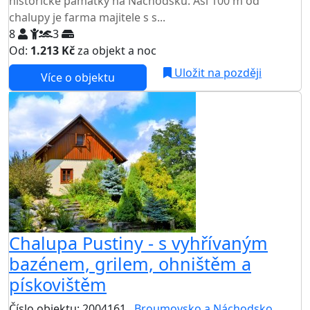
historické památky na Náchodsku. Asi 100 m od
chalupy je farma majitele s s...
8
3
Od:
1.213 Kč
za objekt a noc
Uložit na později
Více o objektu
Chalupa Pustiny - s vyhřívaným
bazénem, grilem, ohništěm a
pískovištěm
Číslo objektu: 2004161
Broumovsko a Náchodsko