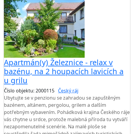
Apartmán(y) Železnice - relax v
bazénu, na 2 houpacích lavicích a
u grilu
Číslo objektu: 2000115
Český ráj
TOP HODNOCENÍ
Ubytujte se v penzionu se zahradou se zapuštěným
bazénem, altánem, pergolou, grilem a dalším
potřebným vybavením. Pohádková krajina Českého ráje
vás chytne u srdce, protože malebná příroda tu vytváří
nezapomenutelné scenérie. Na malé ploše se
soustředila řada mimořádně zajímavých turistických