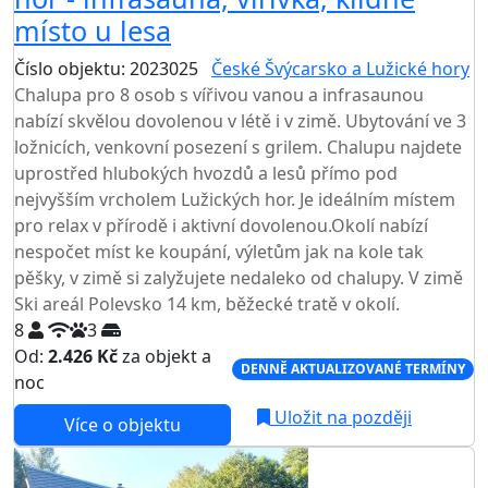
místo u lesa
Číslo objektu: 2023025
České Švýcarsko a Lužické hory
Chalupa pro 8 osob s vířivou vanou a infrasaunou
nabízí skvělou dovolenou v létě i v zimě. Ubytování ve 3
ložnicích, venkovní posezení s grilem. Chalupu najdete
uprostřed hlubokých hvozdů a lesů přímo pod
nejvyšším vrcholem Lužických hor. Je ideálním místem
pro relax v přírodě i aktivní dovolenou.Okolí nabízí
nespočet míst ke koupání, výletům jak na kole tak
pěšky, v zimě si zalyžujete nedaleko od chalupy. V zimě
Ski areál Polevsko 14 km, běžecké tratě v okolí.
8
3
Od:
2.426 Kč
za objekt a
DENNĚ AKTUALIZOVANÉ TERMÍNY
noc
Uložit na později
Více o objektu