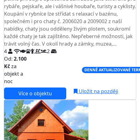
rybáře, pejskaře, ale i vášnivé houbaře, turisty a cyklisty.
Koupání v rybníce lze střídat s relaxací v bazénu,
společném i pro chaty č. 2006020 a 2009002 z naší
nabídky, chaty jsou odděleny živým plotem, soukromí
každé chaty je tak zajištěno. Nepřeberné možnosti, jak
trávit volný čas. V okolí hrady a zámky, muzea,...
4
2
Od:
2.100
Kč
za
NEJNIŽŠÍ CENA NA TRHU
DENNĚ AKTUALIZOVANÉ TER
objekt a
noc
Uložit na později
Více o objektu