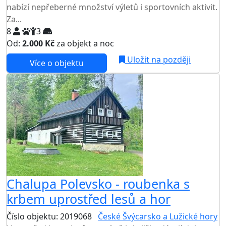
nabízí nepřeberné množství výletů i sportovních aktivit.
Za...
8
3
Od:
2.000 Kč
za objekt a noc
NEJNIŽŠÍ CENA NA TRHU
Uložit na později
Více o objektu
Chalupa Polevsko - roubenka s
krbem uprostřed lesů a hor
Číslo objektu: 2019068
České Švýcarsko a Lužické hory