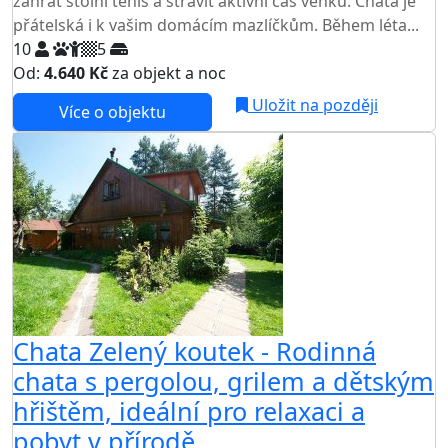
zahrát stolní tenis a strávit aktivní čas venku. Chata je
přátelská i k vašim domácím mazlíčkům. Během léta...
10
5
Od:
4.640 Kč
za objekt a noc
Uložit na později
Více o objektu
Chata Zelený koutek - Rodinná
chata s pergolou, grilem a dětským
hřištěm, ideální pro relaxaci a
pobyt v přírodě.