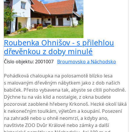
Roubenka Ohnišov - s přilehlou
dřevěnkou z doby minulé
Číslo objektu: 2001007
Broumovsko a Náchodsko
TOP HODNOCENÍ
Pohádková chaloupka na polosamotě blízko lesa
s malovaným dřevěným nábytkem jako z dob našich
babiček. Přesto vybavena tak, abyste se cítili pohodlně.
Dýchne tu na vás klid a nostalgie, z okna budete
pozorovat zaoblené hřebeny Krkonoš. Hezké okolí láká
k nekonečným toulkám, výletům a koupání. Posezení
na zahradě nebo u ohně neomrzí, a kdyby ano,
navštivte ZOO Dvůr Králové nebo zámky a další