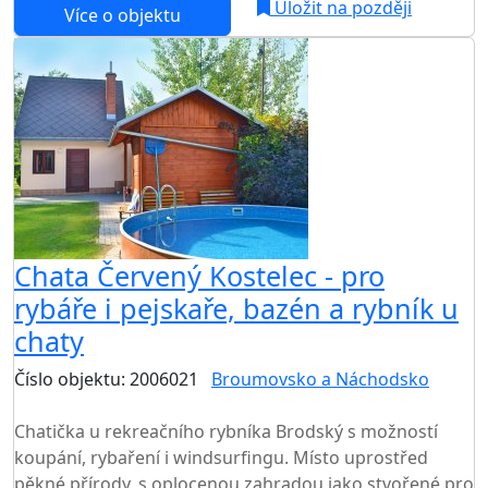
Uložit na později
Více o objektu
Chata Červený Kostelec - pro
rybáře i pejskaře, bazén a rybník u
chaty
Číslo objektu: 2006021
Broumovsko a Náchodsko
TOP HODNOCENÍ
Chatička u rekreačního rybníka Brodský s možností
koupání, rybaření i windsurfingu. Místo uprostřed
pěkné přírody, s oplocenou zahradou jako stvořené pro