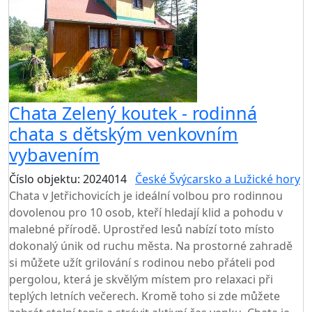
Chata Zelený koutek - rodinná
chata s dětským venkovním
vybavením
Číslo objektu: 2024014
České Švýcarsko a Lužické hory
Chata v Jetřichovicích je ideální volbou pro rodinnou
dovolenou pro 10 osob, kteří hledají klid a pohodu v
malebné přírodě. Uprostřed lesů nabízí toto místo
dokonalý únik od ruchu města. Na prostorné zahradě
si můžete užít grilování s rodinou nebo přáteli pod
pergolou, která je skvělým místem pro relaxaci při
teplých letních večerech. Kromě toho si zde můžete