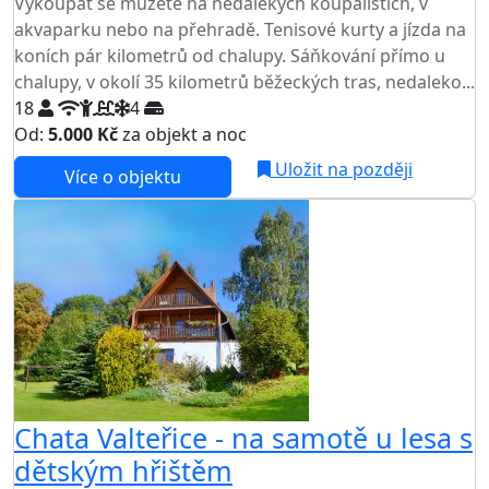
Vykoupat se můžete na nedalekých koupalištích, v
akvaparku nebo na přehradě. Tenisové kurty a jízda na
koních pár kilometrů od chalupy. Sáňkování přímo u
chalupy, v okolí 35 kilometrů běžeckých tras, nedaleko...
18
4
Od:
5.000 Kč
za objekt a noc
NEJNIŽŠÍ CENA NA TRHU
Uložit na později
Více o objektu
Chata Valteřice - na samotě u lesa s
dětským hřištěm