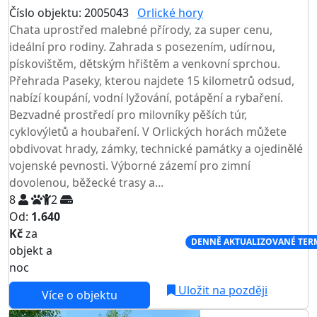
Číslo objektu: 2005043
Orlické hory
TOP HODNOCENÍ
Chata uprostřed malebné přírody, za super cenu,
ideální pro rodiny. Zahrada s posezením, udírnou,
pískovištěm, dětským hřištěm a venkovní sprchou.
Přehrada Paseky, kterou najdete 15 kilometrů odsud,
nabízí koupání, vodní lyžování, potápění a rybaření.
Bezvadné prostředí pro milovníky pěších túr,
cyklovýletů a houbaření. V Orlických horách můžete
obdivovat hrady, zámky, technické památky a ojedinělé
vojenské pevnosti. Výborné zázemí pro zimní
dovolenou, běžecké trasy a...
8
2
Od:
1.640
Kč
za
NEJNIŽŠÍ CENA NA TRHU
DENNĚ AKTUALIZOVANÉ TER
objekt a
noc
Uložit na později
Více o objektu