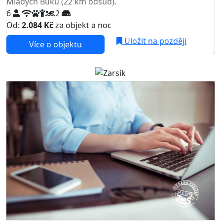
Mladých Buků (22 km odsud).
6
2
Od:
2.084 Kč
za objekt a noc
Uložit na později
Více o objektu