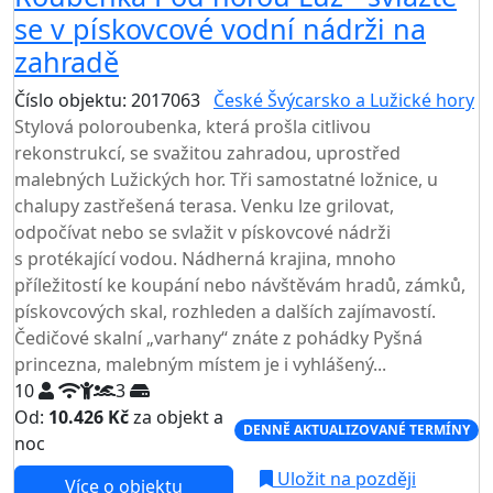
se v pískovcové vodní nádrži na
zahradě
Číslo objektu: 2017063
České Švýcarsko a Lužické hory
Stylová poloroubenka, která prošla citlivou
rekonstrukcí, se svažitou zahradou, uprostřed
malebných Lužických hor. Tři samostatné ložnice, u
chalupy zastřešená terasa. Venku lze grilovat,
odpočívat nebo se svlažit v pískovcové nádrži
s protékající vodou. Nádherná krajina, mnoho
příležitostí ke koupání nebo návštěvám hradů, zámků,
pískovcových skal, rozhleden a dalších zajímavostí.
Čedičové skalní „varhany“ znáte z pohádky Pyšná
princezna, malebným místem je i vyhlášený...
10
3
Od:
10.426 Kč
za objekt a
DENNĚ AKTUALIZOVANÉ TERMÍNY
noc
Uložit na později
Více o objektu