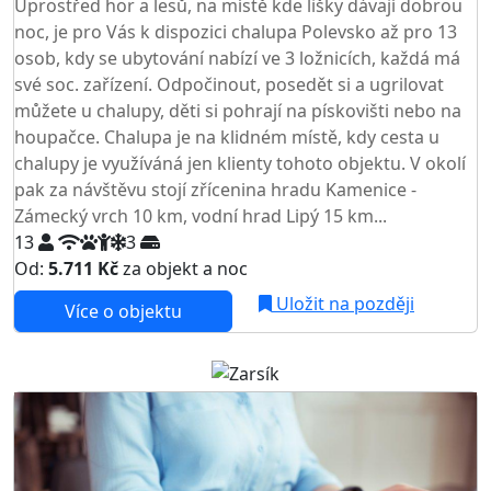
Uprostřed hor a lesů, na místě kde lišky dávají dobrou
noc, je pro Vás k dispozici chalupa Polevsko až pro 13
osob, kdy se ubytování nabízí ve 3 ložnicích, každá má
své soc. zařízení. Odpočinout, posedět si a ugrilovat
můžete u chalupy, děti si pohrají na pískovišti nebo na
houpačce. Chalupa je na klidném místě, kdy cesta u
chalupy je využíváná jen klienty tohoto objektu. V okolí
pak za návštěvu stojí zřícenina hradu Kamenice -
Zámecký vrch 10 km, vodní hrad Lipý 15 km...
13
3
Od:
5.711 Kč
za objekt a noc
Uložit na později
Více o objektu