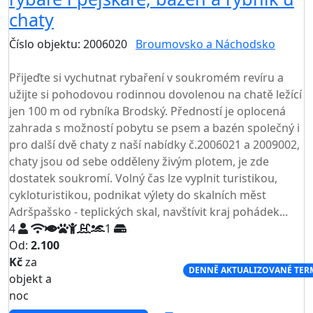
chaty
Číslo objektu: 2006020
Broumovsko a Náchodsko
TOP HODNOCENÍ
Přijeďte si vychutnat rybaření v soukromém revíru a
užijte si pohodovou rodinnou dovolenou na chatě ležící
jen 100 m od rybníka Brodský. Předností je oplocená
zahrada s možností pobytu se psem a bazén společný i
pro další dvě chaty z naší nabídky č.2006021 a 2009002,
chaty jsou od sebe odděleny živým plotem, je zde
dostatek soukromí. Volný čas lze vyplnit turistikou,
cykloturistikou, podnikat výlety do skalních měst
Adršpašsko - teplických skal, navštívit kraj pohádek...
4
1
Od:
2.100
Kč
za
NEJNIŽŠÍ CENA NA TRHU
DENNĚ AKTUALIZOVANÉ TER
objekt a
noc