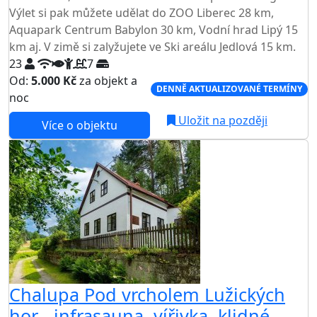
Výlet si pak můžete udělat do ZOO Liberec 28 km,
Aquapark Centrum Babylon 30 km, Vodní hrad Lipý 15
km aj. V zimě si zalyžujete ve Ski areálu Jedlová 15 km.
23
7
Od:
5.000 Kč
za objekt a
DENNĚ AKTUALIZOVANÉ TERMÍNY
noc
Uložit na později
Více o objektu
Chalupa Pod vrcholem Lužických
hor - infrasauna, vířivka, klidné