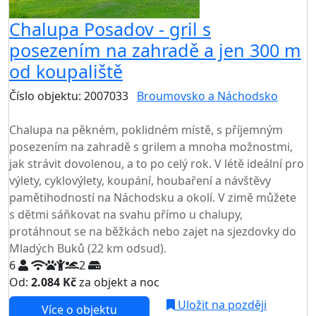
Chalupa Posadov - gril s
posezením na zahradě a jen 300 m
od koupaliště
Číslo objektu: 2007033
Broumovsko a Náchodsko
TOP HODNOCENÍ
Chalupa na pěkném, poklidném místě, s příjemným
posezením na zahradě s grilem a mnoha možnostmi,
jak strávit dovolenou, a to po celý rok. V létě ideální pro
výlety, cyklovýlety, koupání, houbaření a návštěvy
pamětihodností na Náchodsku a okolí. V zimě můžete
s dětmi sáňkovat na svahu přímo u chalupy,
protáhnout se na běžkách nebo zajet na sjezdovky do
Mladých Buků (22 km odsud).
6
2
Od:
2.084 Kč
za objekt a noc
Uložit na později
Více o objektu