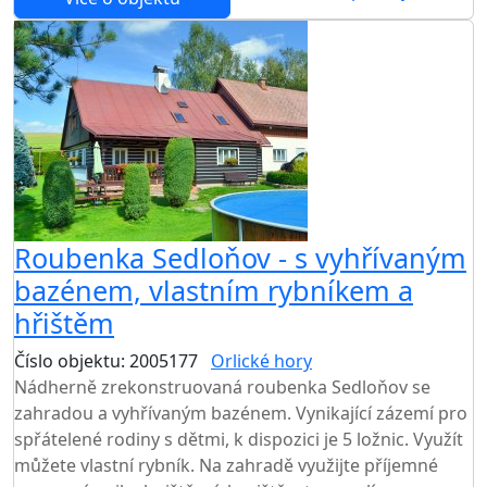
Roubenka Sedloňov - s vyhřívaným
bazénem, vlastním rybníkem a
hřištěm
Číslo objektu: 2005177
Orlické hory
TOP HODNOCENÍ
Nádherně zrekonstruovaná roubenka Sedloňov se
zahradou a vyhřívaným bazénem. Vynikající zázemí pro
spřátelené rodiny s dětmi, k dispozici je 5 ložnic. Využít
můžete vlastní rybník. Na zahradě využijte příjemné