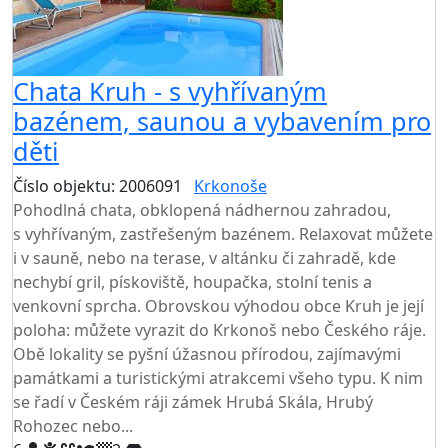
Chata Kruh - s vyhřívaným
bazénem, saunou a vybavením pro
děti
Číslo objektu: 2006091
Krkonoše
TOP HODNOCENÍ
Pohodlná chata, obklopená nádhernou zahradou,
s vyhřívaným, zastřešeným bazénem. Relaxovat můžete
i v sauně, nebo na terase, v altánku či zahradě, kde
nechybí gril, pískoviště, houpačka, stolní tenis a
venkovní sprcha. Obrovskou výhodou obce Kruh je její
poloha: můžete vyrazit do Krkonoš nebo Českého ráje.
Obě lokality se pyšní úžasnou přírodou, zajímavými
památkami a turistickými atrakcemi všeho typu. K nim
se řadí v Českém ráji zámek Hrubá Skála, Hrubý
Rohozec nebo...