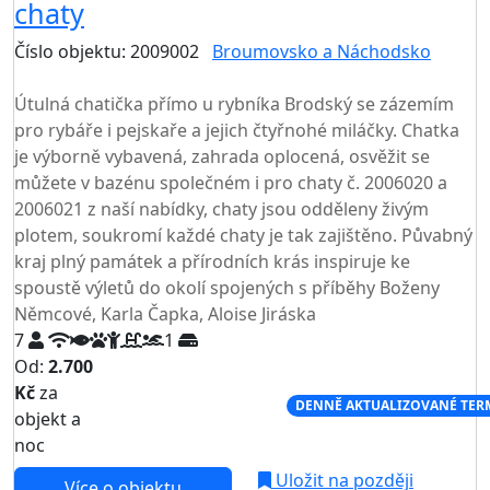
chaty
Číslo objektu: 2009002
Broumovsko a Náchodsko
TOP HODNOCENÍ
Útulná chatička přímo u rybníka Brodský se zázemím
pro rybáře i pejskaře a jejich čtyřnohé miláčky. Chatka
je výborně vybavená, zahrada oplocená, osvěžit se
můžete v bazénu společném i pro chaty č. 2006020 a
2006021 z naší nabídky, chaty jsou odděleny živým
plotem, soukromí každé chaty je tak zajištěno. Půvabný
kraj plný památek a přírodních krás inspiruje ke
spoustě výletů do okolí spojených s příběhy Boženy
Němcové, Karla Čapka, Aloise Jiráska
7
1
Od:
2.700
Kč
za
NEJNIŽŠÍ CENA NA TRHU
DENNĚ AKTUALIZOVANÉ TER
objekt a
noc
Uložit na později
Více o objektu