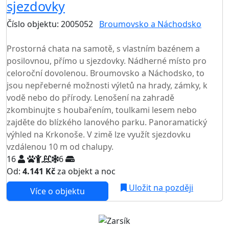
sjezdovky
Číslo objektu: 2005052
Broumovsko a Náchodsko
TOP HODNOCENÍ
Prostorná chata na samotě, s vlastním bazénem a
posilovnou, přímo u sjezdovky. Nádherné místo pro
celoroční dovolenou. Broumovsko a Náchodsko, to
jsou nepřeberné možnosti výletů na hrady, zámky, k
vodě nebo do přírody. Lenošení na zahradě
zkombinujte s houbařením, toulkami lesem nebo
zajděte do blízkého lanového parku. Panoramatický
výhled na Krkonoše. V zimě lze využít sjezdovku
vzdálenou 10 m od chalupy.
16
6
Od:
4.141 Kč
za objekt a noc
NEJNIŽŠÍ CENA NA TRHU
Uložit na později
Více o objektu