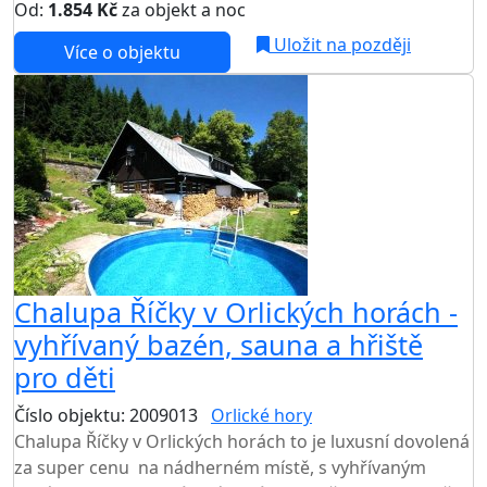
Od:
1.854 Kč
za objekt a noc
Uložit na později
Více o objektu
Chalupa Říčky v Orlických horách -
vyhřívaný bazén, sauna a hřiště
pro děti
Číslo objektu: 2009013
Orlické hory
Chalupa Říčky v Orlických horách to je luxusní dovolená
za super cenu na nádherném místě, s vyhřívaným