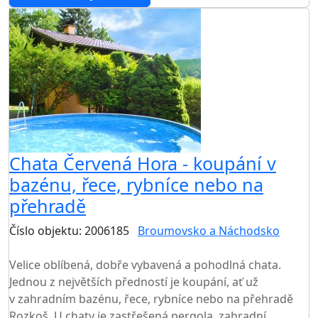
AKCE
Chata Červená Hora - koupání v
bazénu, řece, rybníce nebo na
přehradě
Číslo objektu: 2006185
Broumovsko a Náchodsko
TOP HODNOCENÍ
Velice oblíbená, dobře vybavená a pohodlná chata.
Jednou z největších předností je koupání, ať už
v zahradním bazénu, řece, rybníce nebo na přehradě
Rozkoš. U chaty je zastřešená pergola, zahradní