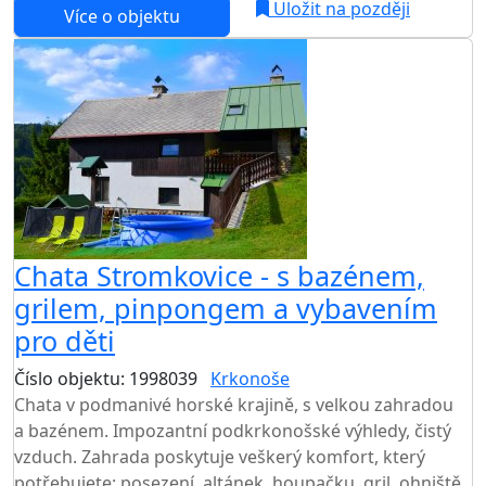
Uložit na později
Více o objektu
Chata Stromkovice - s bazénem,
grilem, pinpongem a vybavením
pro děti
Číslo objektu: 1998039
Krkonoše
TOP HODNOCENÍ
Chata v podmanivé horské krajině, s velkou zahradou
a bazénem. Impozantní podkrkonošské výhledy, čistý
vzduch. Zahrada poskytuje veškerý komfort, který
potřebujete: posezení, altánek, houpačku, gril, ohniště,