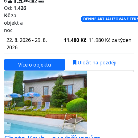
6
2
Od:
1.426
Kč
za
NEJNIŽŠÍ CENA NA TRHU
DENNĚ AKTUALIZOVANÉ TER
objekt a
noc
22. 8. 2026 - 29. 8.
11.480 Kč
11.980 Kč
za týden
2026
Uložit na později
Více o objektu
AKCE