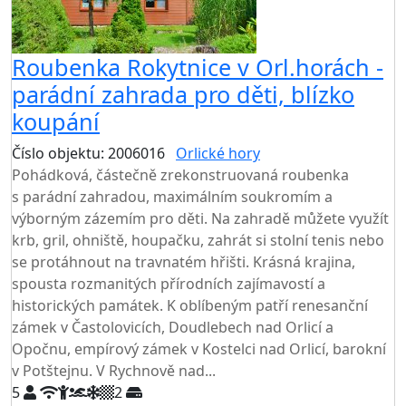
Roubenka Rokytnice v Orl.horách -
parádní zahrada pro děti, blízko
koupání
Číslo objektu: 2006016
Orlické hory
TOP HODNOCENÍ
Pohádková, částečně zrekonstruovaná roubenka
s parádní zahradou, maximálním soukromím a
výborným zázemím pro děti. Na zahradě můžete využít
krb, gril, ohniště, houpačku, zahrát si stolní tenis nebo
se protáhnout na travnatém hřišti. Krásná krajina,
spousta rozmanitých přírodních zajímavostí a
historických památek. K oblíbeným patří renesanční
zámek v Častolovicích, Doudlebech nad Orlicí a
Opočnu, empírový zámek v Kostelci nad Orlicí, barokní
v Potštejnu. V Rychnově nad...
5
2