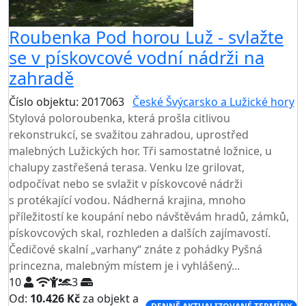
Roubenka Pod horou Luž - svlažte
se v pískovcové vodní nádrži na
zahradě
Číslo objektu: 2017063
České Švýcarsko a Lužické hory
Stylová poloroubenka, která prošla citlivou
rekonstrukcí, se svažitou zahradou, uprostřed
malebných Lužických hor. Tři samostatné ložnice, u
chalupy zastřešená terasa. Venku lze grilovat,
odpočívat nebo se svlažit v pískovcové nádrži
s protékající vodou. Nádherná krajina, mnoho
příležitostí ke koupání nebo návštěvám hradů, zámků,
pískovcových skal, rozhleden a dalších zajímavostí.
Čedičové skalní „varhany“ znáte z pohádky Pyšná
princezna, malebným místem je i vyhlášený...
10
3
Od:
10.426 Kč
za objekt a