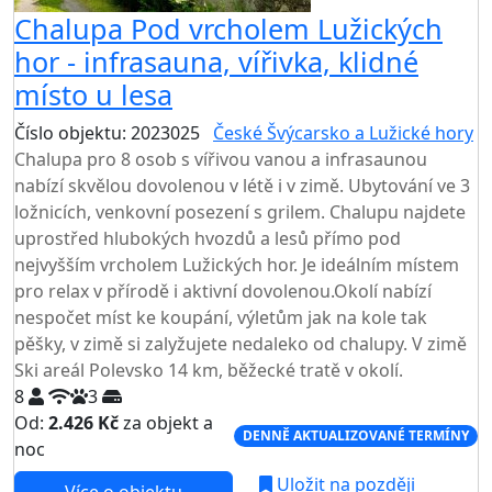
Chalupa Pod vrcholem Lužických
hor - infrasauna, vířivka, klidné
místo u lesa
Číslo objektu: 2023025
České Švýcarsko a Lužické hory
Chalupa pro 8 osob s vířivou vanou a infrasaunou
nabízí skvělou dovolenou v létě i v zimě. Ubytování ve 3
ložnicích, venkovní posezení s grilem. Chalupu najdete
uprostřed hlubokých hvozdů a lesů přímo pod
nejvyšším vrcholem Lužických hor. Je ideálním místem
pro relax v přírodě i aktivní dovolenou.Okolí nabízí
nespočet míst ke koupání, výletům jak na kole tak
pěšky, v zimě si zalyžujete nedaleko od chalupy. V zimě
Ski areál Polevsko 14 km, běžecké tratě v okolí.
8
3
Od:
2.426 Kč
za objekt a
DENNĚ AKTUALIZOVANÉ TERMÍNY
noc
Uložit na později
Více o objektu