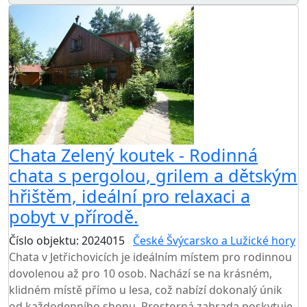
Chata Zelený koutek - Rodinná
chata s pergolou, grilem a dětským
hřištěm, ideální pro relaxaci a
pobyt v přírodě.
Číslo objektu: 2024015
České Švýcarsko a Lužické hory
Chata v Jetřichovicích je ideálním místem pro rodinnou
dovolenou až pro 10 osob. Nachází se na krásném,
klidném místě přímo u lesa, což nabízí dokonalý únik
od každodenního shonu. Prostorná zahrada poskytuje