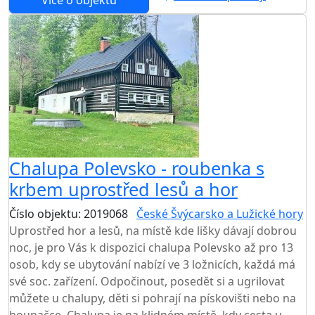
Chalupa Polevsko - roubenka s
krbem uprostřed lesů a hor
Číslo objektu: 2019068
České Švýcarsko a Lužické hory
Uprostřed hor a lesů, na místě kde lišky dávají dobrou
noc, je pro Vás k dispozici chalupa Polevsko až pro 13
osob, kdy se ubytování nabízí ve 3 ložnicích, každá má
své soc. zařízení. Odpočinout, posedět si a ugrilovat
můžete u chalupy, děti si pohrají na pískovišti nebo na
houpačce. Chalupa je na klidném místě, kdy cesta u