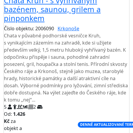
Chata Kruh - s vyhřívaným
bazénem, saunou, grilem a
pinponkem
Číslo objektu: 2006090
Krkonoše
TOP HODNOCENÍ
Chata v půvabné podhorské vesničce Kruh,
s vynikajícím zázemím na zahradě, kde si užijete
především velký, 1,5 metru hluboký vyhřívaný bazén. K
odpočinku přispěje i sauna, pohodlné zahradní
posezení, gril, houpačka a stolní tenis. Přírodní skvosty
Českého ráje a Krkonoš, stejně jako muzea, starobylé
hrady, historické památky a další atraktivní cíle na
dosah. Výborné podmínky pro lyžování, zimní střediska
dobře dostupná. Na výlet zajeďte do Českého ráje, kde
k tomu „nej“...
5
2
Od:
1.426
Kč
za
NEJNIŽŠÍ CENA NA TRHU
DENNĚ AKTUALIZOVANÉ TER
objekt a