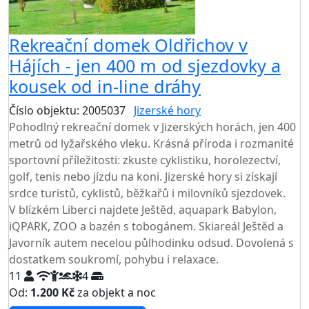
Rekreační domek Oldřichov v
Hájích - jen 400 m od sjezdovky a
kousek od in-line dráhy
Číslo objektu: 2005037
Jizerské hory
Pohodlný rekreační domek v Jizerských horách, jen 400
metrů od lyžařského vleku. Krásná příroda i rozmanité
sportovní příležitosti: zkuste cyklistiku, horolezectví,
golf, tenis nebo jízdu na koni. Jizerské hory si získají
srdce turistů, cyklistů, běžkařů i milovníků sjezdovek.
V blízkém Liberci najdete Ještěd, aquapark Babylon,
iQPARK, ZOO a bazén s tobogánem. Skiareál Ještěd a
Javorník autem necelou půlhodinku odsud. Dovolená s
dostatkem soukromí, pohybu i relaxace.
11
4
Od:
1.200 Kč
za objekt a noc
NEJNIŽŠÍ CENA NA TRHU