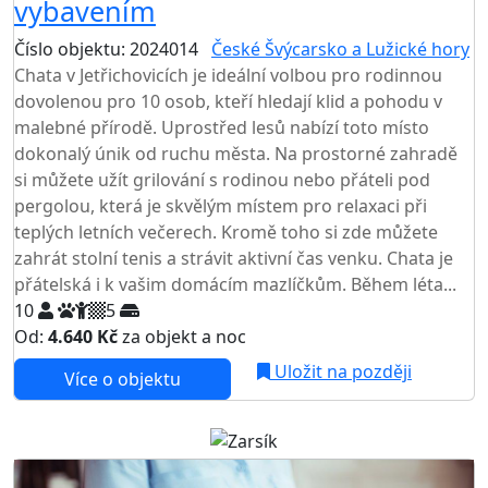
vybavením
Číslo objektu: 2024014
České Švýcarsko a Lužické hory
Chata v Jetřichovicích je ideální volbou pro rodinnou
dovolenou pro 10 osob, kteří hledají klid a pohodu v
malebné přírodě. Uprostřed lesů nabízí toto místo
dokonalý únik od ruchu města. Na prostorné zahradě
si můžete užít grilování s rodinou nebo přáteli pod
pergolou, která je skvělým místem pro relaxaci při
teplých letních večerech. Kromě toho si zde můžete
zahrát stolní tenis a strávit aktivní čas venku. Chata je
přátelská i k vašim domácím mazlíčkům. Během léta...
10
5
Od:
4.640 Kč
za objekt a noc
Uložit na později
Více o objektu