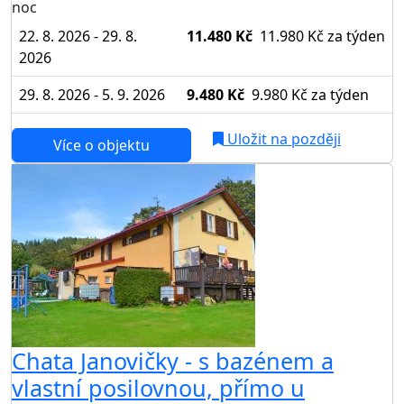
noc
22. 8. 2026 - 29. 8.
11.480 Kč
11.980 Kč
za týden
2026
29. 8. 2026 - 5. 9. 2026
9.480 Kč
9.980 Kč
za týden
Uložit na později
Více o objektu
Chata Janovičky - s bazénem a
vlastní posilovnou, přímo u