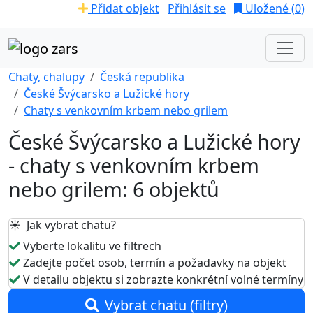
Přidat objekt
Přihlásit se
Uložené (
0
)
Chaty, chalupy
Česká republika
České Švýcarsko a Lužické hory
Chaty s venkovním krbem nebo grilem
České Švýcarsko a Lužické hory
- chaty s venkovním krbem
nebo grilem: 6 objektů
☀️ Jak vybrat chatu?
Vyberte lokalitu ve filtrech
Zadejte počet osob, termín a požadavky na objekt
V detailu objektu si zobrazte konkrétní volné termíny
Vybrat chatu (filtry)