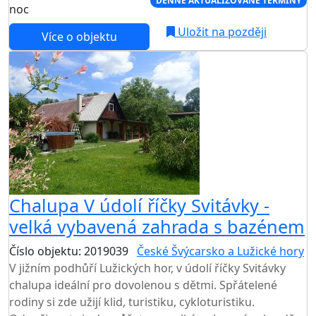
DENNĚ AKTUALIZOVANÉ TERMÍNY
noc
Uložit na později
Více o objektu
Chalupa V údolí říčky Svitávky -
velká vybavená zahrada s bazénem
Číslo objektu: 2019039
České Švýcarsko a Lužické hory
V jižním podhůří Lužických hor, v údolí říčky Svitávky
chalupa ideální pro dovolenou s dětmi. Spřátelené
rodiny si zde užijí klid, turistiku, cykloturistiku.