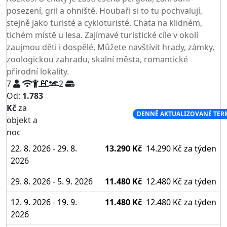
posezení, gril a ohniště. Houbaři si to tu pochvalují,
stejně jako turisté a cykloturisté. Chata na klidném,
tichém místě u lesa. Zajímavé turistické cíle v okolí
zaujmou děti i dospělé, Můžete navštívit hrady, zámky,
zoologickou zahradu, skalní města, romantické
přírodní lokality.
7
2
Od:
1.783
Kč
za
NEJNIŽŠÍ CENA NA TRHU
DENNĚ AKTUALIZOVANÉ TER
objekt a
noc
22. 8. 2026 - 29. 8.
13.290 Kč
14.290 Kč
za týden
2026
29. 8. 2026 - 5. 9. 2026
11.480 Kč
12.480 Kč
za týden
12. 9. 2026 - 19. 9.
11.480 Kč
12.480 Kč
za týden
2026