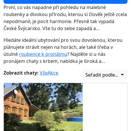
První, co vás napadne při pohledu na malebné
roubenky a divokou přírodu, kterou si člověk ještě zcela
nepodmanil, je pocit harmonie. Přesně tak vypadá
České Švýcarsko. Vše tu do sebe zapadá a…
Hledáte ideální ubytování pro svou dovolenou, kterou
plánujete strávit nejen na horách, ale také třeba v
útulné
roubence k pronájmu
? Najděte si u nás
pronájem chaty s krbem, nabídka je široká a…
Zobrazit chaty:
Vše
Akce
Seřadit podle...