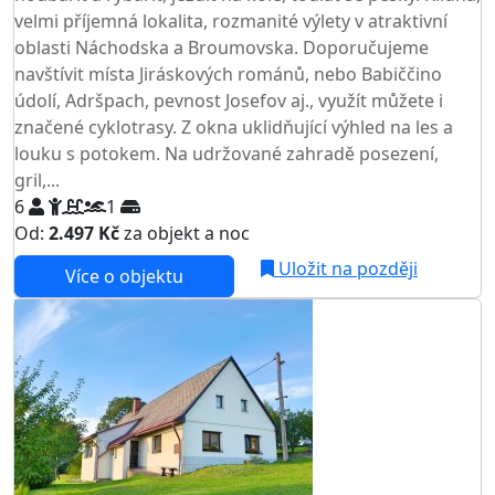
velmi příjemná lokalita, rozmanité výlety v atraktivní
oblasti Náchodska a Broumovska. Doporučujeme
navštívit místa Jiráskových románů, nebo Babiččino
údolí, Adršpach, pevnost Josefov aj., využít můžete i
značené cyklotrasy. Z okna uklidňující výhled na les a
louku s potokem. Na udržované zahradě posezení,
gril,...
6
1
Od:
2.497 Kč
za objekt a noc
Uložit na později
Více o objektu