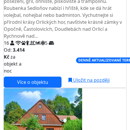
posezení, gril, ohniště, pískoviště a trampolínu.
Roubenka Sedloňov nabízí i hřiště, kde se dá hrát
volejbal, nohejbal nebo badminton. Vychutnejte si
přírodní krásy Orlických hor, navštivte krásné zámky v
Opočně, Častolovicích, Doudlebách nad Orlicí a
Rychnově nad...
16
5
Od:
3.414
Kč
za
NEJNIŽŠÍ CENA NA TRHU
DENNĚ AKTUALIZOVANÉ TER
objekt a
noc
Uložit na později
Více o objektu