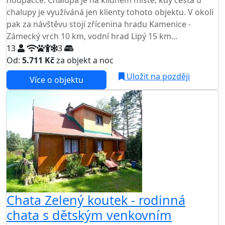
chalupy je využíváná jen klienty tohoto objektu. V okolí
pak za návštěvu stojí zřícenina hradu Kamenice -
Zámecký vrch 10 km, vodní hrad Lipý 15 km...
13
3
Od:
5.711 Kč
za objekt a noc
Uložit na později
Více o objektu
Chata Zelený koutek - rodinná
chata s dětským venkovním