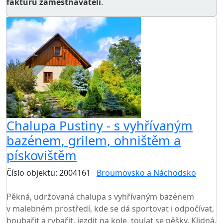
fakturu zaměstnavateli
.
Chalupa Pustiny - s vyhřívaným
bazénem, grilem, ohništěm a
pískovištěm
Číslo objektu: 2004161
Broumovsko a Náchodsko
TOP HODNOCENÍ
Pěkná, udržovaná chalupa s vyhřívaným bazénem
v malebném prostředí, kde se dá sportovat i odpočívat,
houbařit a rybařit, jezdit na kole, toulat se pěšky. Klidná,