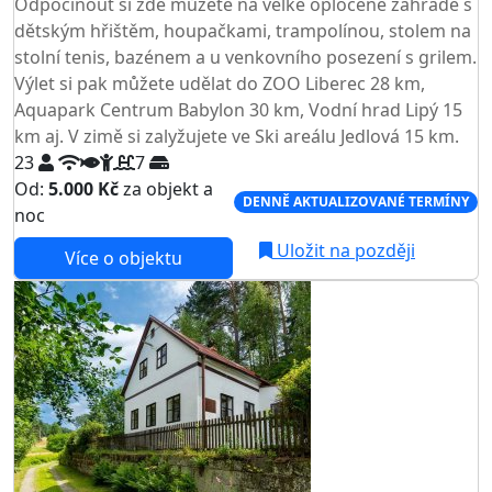
Odpočinout si zde můžete na velké oplocené zahradě s
dětským hřištěm, houpačkami, trampolínou, stolem na
stolní tenis, bazénem a u venkovního posezení s grilem.
Výlet si pak můžete udělat do ZOO Liberec 28 km,
Aquapark Centrum Babylon 30 km, Vodní hrad Lipý 15
km aj. V zimě si zalyžujete ve Ski areálu Jedlová 15 km.
23
7
Od:
5.000 Kč
za objekt a
DENNĚ AKTUALIZOVANÉ TERMÍNY
noc
Uložit na později
Více o objektu