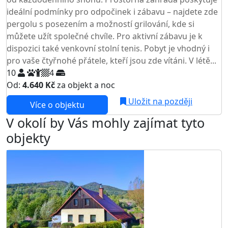
ideální podmínky pro odpočinek i zábavu – najdete zde
pergolu s posezením a možností grilování, kde si
můžete užít společné chvíle. Pro aktivní zábavu je k
dispozici také venkovní stolní tenis. Pobyt je vhodný i
pro vaše čtyřnohé přátele, kteří jsou zde vítáni. V létě...
10
4
Od:
4.640 Kč
za objekt a noc
Uložit na později
Více o objektu
V okolí by Vás mohly zajímat tyto
objekty