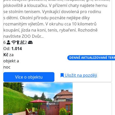
pískoviště a klouzačku. V přízemí chaty najdete hernu
se stolním tenisem. Vynikající dovolená pro rodinu
s dětmi. Okolní přírodu poznáte nejlépe díky
rozmanitým výletům. V okruhu cca 10 kilometrů
koupání, jízda na koni, tenis, rybaření. Rozhodně
navštivte ZOO Dvůr...
6
2
Od:
1.014
Kč
za
NEJNIŽŠÍ CENA NA TRHU
DENNĚ AKTUALIZOVANÉ TER
objekt a
noc
Uložit na později
Více o objektu
AKCE