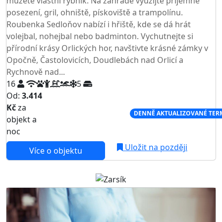
můžete vlastní rybník. Na zahradě využijte příjemné
posezení, gril, ohniště, pískoviště a trampolínu.
Roubenka Sedloňov nabízí i hřiště, kde se dá hrát
volejbal, nohejbal nebo badminton. Vychutnejte si
přírodní krásy Orlických hor, navštivte krásné zámky v
Opočně, Častolovicích, Doudlebách nad Orlicí a
Rychnově nad...
16
5
Od:
3.414
Kč
za
NEJNIŽŠÍ CENA NA TRHU
DENNĚ AKTUALIZOVANÉ TER
objekt a
noc
Uložit na později
Více o objektu