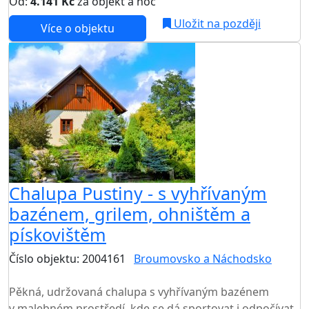
Od:
4.141 Kč
za objekt a noc
NEJNIŽŠÍ CENA NA TRHU
Uložit na později
Více o objektu
Chalupa Pustiny - s vyhřívaným
bazénem, grilem, ohništěm a
pískovištěm
Číslo objektu: 2004161
Broumovsko a Náchodsko
TOP HODNOCENÍ
Pěkná, udržovaná chalupa s vyhřívaným bazénem
v malebném prostředí, kde se dá sportovat i odpočívat,