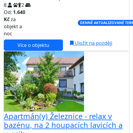
8
2
Od:
1.640
Kč
za
NEJNIŽŠÍ CENA NA TRHU
DENNĚ AKTUALIZOVANÉ TER
objekt a
noc
Uložit na později
Více o objektu
Apartmán(y) Železnice - relax v
bazénu, na 2 houpacích lavicích a