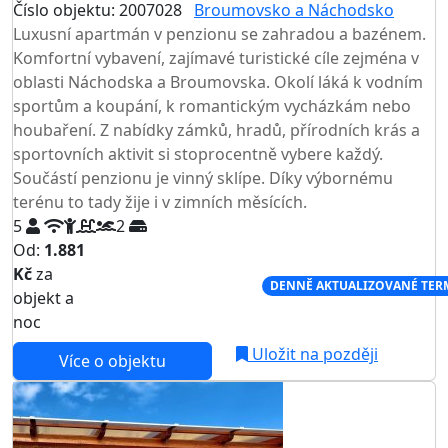
Číslo objektu: 2007028
Broumovsko a Náchodsko
Luxusní apartmán v penzionu se zahradou a bazénem.
Komfortní vybavení, zajímavé turistické cíle zejména v
oblasti Náchodska a Broumovska. Okolí láká k vodním
sportům a koupání, k romantickým vycházkám nebo
houbaření. Z nabídky zámků, hradů, přírodních krás a
sportovních aktivit si stoprocentně vybere každý.
Součástí penzionu je vinný sklípe. Díky výbornému
terénu to tady žije i v zimních měsících.
5
2
Od:
1.881
Kč
za
NEJNIŽŠÍ CENA NA TRHU
DENNĚ AKTUALIZOVANÉ TER
objekt a
noc
Uložit na později
Více o objektu