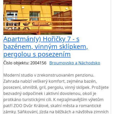
Apartmán(y) Hořičky 7 - s
bazénem, vinným sklípkem,
pergolou s posezením
Číslo objektu: 2004156
Broumovsko a Náchodsko
TOP HODNOCENÍ
Moderní studio v zrekonstruovaném penzionu.
Zahrada nabízí veškerý komfort, zejména bazén,
posezení, ohniště, gril, pergolu, vinný sklípek. Prožijete
bezvadný odpočinek i aktivní dovolenou, okolí je
protkáno turistickými cíli. K nejzajímavějším výletům
patří ZOO Dvůr Králové, skalní města a romantické
zámky. Sáňkování, jízda na běžkách a návštěva zimních