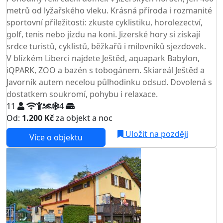
metrů od lyžařského vleku. Krásná příroda i rozmanité
sportovní příležitosti: zkuste cyklistiku, horolezectví,
golf, tenis nebo jízdu na koni. Jizerské hory si získají
srdce turistů, cyklistů, běžkařů i milovníků sjezdovek.
V blízkém Liberci najdete Ještěd, aquapark Babylon,
iQPARK, ZOO a bazén s tobogánem. Skiareál Ještěd a
Javorník autem necelou půlhodinku odsud. Dovolená s
dostatkem soukromí, pohybu i relaxace.
11
4
Od:
1.200 Kč
za objekt a noc
NEJNIŽŠÍ CENA NA TRHU
Uložit na později
Více o objektu