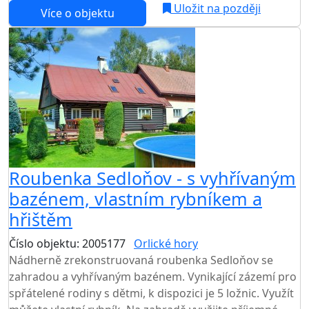
Uložit na později
Více o objektu
Roubenka Sedloňov - s vyhřívaným
bazénem, vlastním rybníkem a
hřištěm
Číslo objektu: 2005177
Orlické hory
TOP HODNOCENÍ
Nádherně zrekonstruovaná roubenka Sedloňov se
zahradou a vyhřívaným bazénem. Vynikající zázemí pro
spřátelené rodiny s dětmi, k dispozici je 5 ložnic. Využít