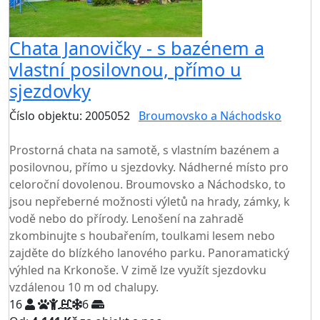
Chata Janovičky - s bazénem a
vlastní posilovnou, přímo u
sjezdovky
Číslo objektu: 2005052
Broumovsko a Náchodsko
TOP HODNOCENÍ
Prostorná chata na samotě, s vlastním bazénem a
posilovnou, přímo u sjezdovky. Nádherné místo pro
celoroční dovolenou. Broumovsko a Náchodsko, to
jsou nepřeberné možnosti výletů na hrady, zámky, k
vodě nebo do přírody. Lenošení na zahradě
zkombinujte s houbařením, toulkami lesem nebo
zajděte do blízkého lanového parku. Panoramatický
výhled na Krkonoše. V zimě lze využít sjezdovku
vzdálenou 10 m od chalupy.
16
6