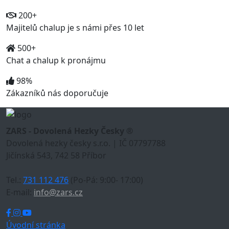
200+
Majitelů chalup je s námi přes 10 let
500+
Chat a chalup k pronájmu
98%
Zákazníků nás doporučuje
ZARS - Dovolená Hezky Česky ®
Dovolená hezky česky s.r.o. | IČ 07797788
Jičínská 543, 742 58 Příbor
Tel.:
731 112 476
(Po-Pá: 9:00- 17:00)
E-mail:
info@zars.cz
Úvodní stránka