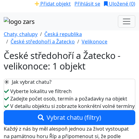
Přidat objekt
Přihlásit se
Uložené (
0
)
Chaty, chalupy
Česká republika
České středohoří a Žatecko
Velikonoce
České středohoří a Žatecko -
velikonoce: 1 objekt
☀️ Jak vybrat chatu?
Vyberte lokalitu ve filtrech
Zadejte počet osob, termín a požadavky na objekt
V detailu objektu si zobrazte konkrétní volné termíny
Vybrat chatu (filtry)
Každý z nás by měl alespoň jednou za život vystoupat
na památnou horu Říp a připomenout si, že podle