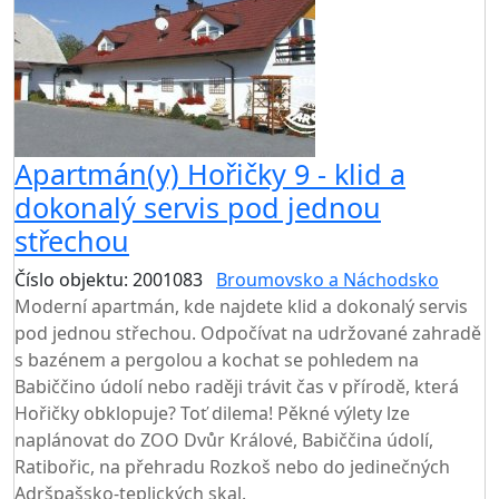
Apartmán(y) Hořičky 9 - klid a
dokonalý servis pod jednou
střechou
Číslo objektu: 2001083
Broumovsko a Náchodsko
Moderní apartmán, kde najdete klid a dokonalý servis
pod jednou střechou. Odpočívat na udržované zahradě
s bazénem a pergolou a kochat se pohledem na
Babiččino údolí nebo raději trávit čas v přírodě, která
Hořičky obklopuje? Toť dilema! Pěkné výlety lze
naplánovat do ZOO Dvůr Králové, Babiččina údolí,
Ratibořic, na přehradu Rozkoš nebo do jedinečných
Adršpašsko-teplických skal.