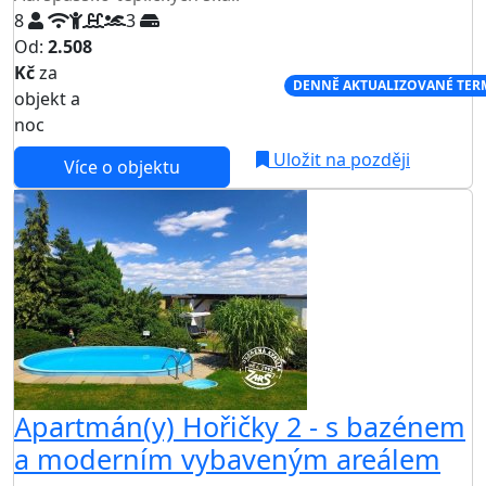
8
3
Od:
2.508
Kč
za
NEJNIŽŠÍ CENA NA TRHU
DENNĚ AKTUALIZOVANÉ TER
objekt a
noc
Uložit na později
Více o objektu
Apartmán(y) Hořičky 2 - s bazénem
a moderním vybaveným areálem