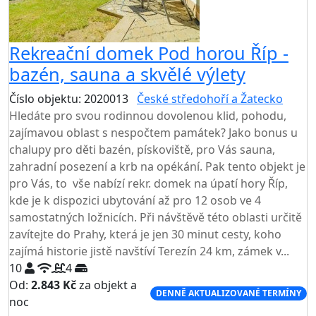
Rekreační domek Pod horou Říp -
bazén, sauna a skvělé výlety
Číslo objektu: 2020013
České středohoří a Žatecko
Hledáte pro svou rodinnou dovolenou klid, pohodu,
zajímavou oblast s nespočtem památek? Jako bonus u
chalupy pro děti bazén, pískoviště, pro Vás sauna,
zahradní posezení a krb na opékání. Pak tento objekt je
pro Vás, to vše nabízí rekr. domek na úpatí hory Říp,
kde je k dispozici ubytování až pro 12 osob ve 4
samostatných ložnicích. Při návštěvě této oblasti určitě
zavítejte do Prahy, která je jen 30 minut cesty, koho
zajímá historie jistě navštíví Terezín 24 km, zámek v...
10
4
Od:
2.843 Kč
za objekt a
DENNĚ AKTUALIZOVANÉ TERMÍNY
noc