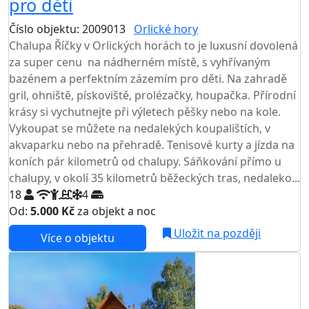
pro děti
Číslo objektu: 2009013
Orlické hory
Chalupa Říčky v Orlických horách to je luxusní dovolená
za super cenu na nádherném místě, s vyhřívaným
bazénem a perfektním zázemím pro děti. Na zahradě
gril, ohniště, pískoviště, prolézačky, houpačka. Přírodní
krásy si vychutnejte při výletech pěšky nebo na kole.
Vykoupat se můžete na nedalekých koupalištích, v
akvaparku nebo na přehradě. Tenisové kurty a jízda na
koních pár kilometrů od chalupy. Sáňkování přímo u
chalupy, v okolí 35 kilometrů běžeckých tras, nedaleko...
18
4
Od:
5.000 Kč
za objekt a noc
NEJNIŽŠÍ CENA NA TRHU
Uložit na později
Více o objektu