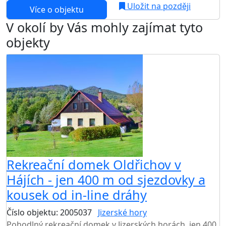
Uložit na později
Více o objektu
V okolí by Vás mohly zajímat tyto
objekty
Rekreační domek Oldřichov v
Hájích - jen 400 m od sjezdovky a
kousek od in-line dráhy
Číslo objektu: 2005037
Jizerské hory
Pohodlný rekreační domek v Jizerských horách, jen 400