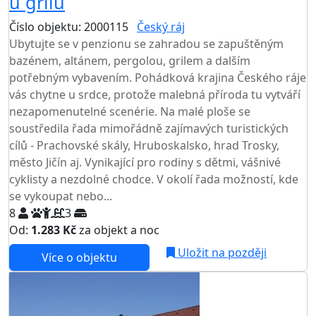
u grilu
Číslo objektu: 2000115
Český ráj
TOP HODNOCENÍ
Ubytujte se v penzionu se zahradou se zapuštěným
bazénem, altánem, pergolou, grilem a dalším
potřebným vybavením. Pohádková krajina Českého ráje
vás chytne u srdce, protože malebná příroda tu vytváří
nezapomenutelné scenérie. Na malé ploše se
soustředila řada mimořádně zajímavých turistických
cílů - Prachovské skály, Hruboskalsko, hrad Trosky,
město Jičín aj. Vynikající pro rodiny s dětmi, vášnivé
cyklisty a nezdolné chodce. V okolí řada možností, kde
se vykoupat nebo...
8
3
Od:
1.283 Kč
za objekt a noc
Uložit na později
Více o objektu