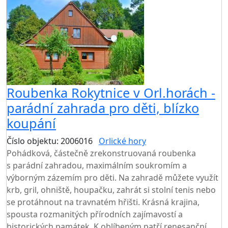
Roubenka Rokytnice v Orl.horách -
parádní zahrada pro děti, blízko
koupání
Číslo objektu: 2006016
Orlické hory
TOP HODNOCENÍ
Pohádková, částečně zrekonstruovaná roubenka
s parádní zahradou, maximálním soukromím a
výborným zázemím pro děti. Na zahradě můžete využít
krb, gril, ohniště, houpačku, zahrát si stolní tenis nebo
se protáhnout na travnatém hřišti. Krásná krajina,
spousta rozmanitých přírodních zajímavostí a
historických památek. K oblíbeným patří renesanční