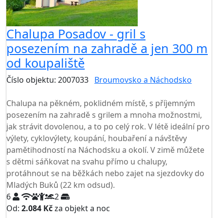
Chalupa Posadov - gril s
posezením na zahradě a jen 300 m
od koupaliště
Číslo objektu: 2007033
Broumovsko a Náchodsko
TOP HODNOCENÍ
Chalupa na pěkném, poklidném místě, s příjemným
posezením na zahradě s grilem a mnoha možnostmi,
jak strávit dovolenou, a to po celý rok. V létě ideální pro
výlety, cyklovýlety, koupání, houbaření a návštěvy
pamětihodností na Náchodsku a okolí. V zimě můžete
s dětmi sáňkovat na svahu přímo u chalupy,
protáhnout se na běžkách nebo zajet na sjezdovky do
Mladých Buků (22 km odsud).
6
2
Od:
2.084 Kč
za objekt a noc