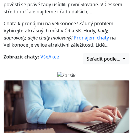
pověstí se právě tady usídlili první Slované. V Českém
středohoří ale najdeme i řadu dalších,…
Chata k pronájmu na velikonoce? Žádný problém.
Vybírejte z krásných míst v ČR a SK. Hody
, hody,
doprovody, dejte chaty malovaný!
Pronájem chaty
na
Velikonoce je velice atraktivní záležitostí. Lidé…
Zobrazit chaty:
Vše
Akce
Seřadit podle...