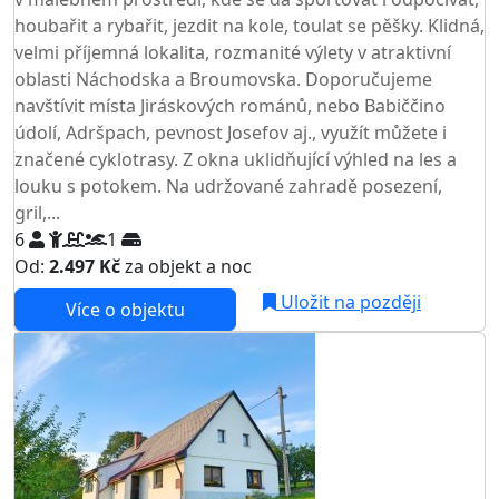
houbařit a rybařit, jezdit na kole, toulat se pěšky. Klidná,
velmi příjemná lokalita, rozmanité výlety v atraktivní
oblasti Náchodska a Broumovska. Doporučujeme
navštívit místa Jiráskových románů, nebo Babiččino
údolí, Adršpach, pevnost Josefov aj., využít můžete i
značené cyklotrasy. Z okna uklidňující výhled na les a
louku s potokem. Na udržované zahradě posezení,
gril,...
6
1
Od:
2.497 Kč
za objekt a noc
Uložit na později
Více o objektu