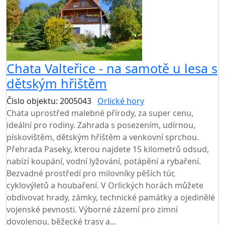
Chata Valteřice - na samotě u lesa s
dětským hřištěm
Číslo objektu: 2005043
Orlické hory
TOP HODNOCENÍ
Chata uprostřed malebné přírody, za super cenu,
ideální pro rodiny. Zahrada s posezením, udírnou,
pískovištěm, dětským hřištěm a venkovní sprchou.
Přehrada Paseky, kterou najdete 15 kilometrů odsud,
nabízí koupání, vodní lyžování, potápění a rybaření.
Bezvadné prostředí pro milovníky pěších túr,
cyklovýletů a houbaření. V Orlických horách můžete
obdivovat hrady, zámky, technické památky a ojedinělé
vojenské pevnosti. Výborné zázemí pro zimní
dovolenou, běžecké trasy a...