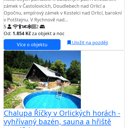
zámek v Častolovicích, Doudlebech nad Orlicí a
Opočnu, empírový zámek v Kostelci nad Orlicí, barokní
v Potštejnu. V Rychnově nad...
5
2
Od:
1.854 Kč
za objekt a noc
Uložit na později
Více o objektu
Chalupa Říčky v Orlických horách -
vyhřívaný bazén, sauna a hřiště