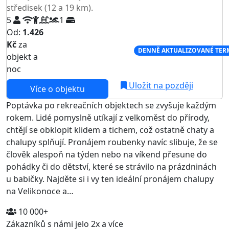
středisek (12 a 19 km).
5
1
Od:
1.426
Kč
za
NEJNIŽŠÍ CENA NA TRHU
DENNĚ AKTUALIZOVANÉ TER
objekt a
noc
Uložit na později
Více o objektu
Poptávka po rekreačních objektech se zvyšuje každým
rokem. Lidé pomyslně utíkají z velkoměst do přírody,
chtějí se obklopit klidem a tichem, což ostatně chaty a
chalupy splňují. Pronájem roubenky navíc slibuje, že se
člověk alespoň na týden nebo na víkend přesune do
pohádky či do dětství, které se strávilo na prázdninách
u babičky. Najděte si i vy ten ideální pronájem chalupy
na Velikonoce a…
10 000+
Zákazníků s námi jelo 2x a více