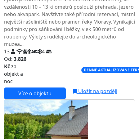
vzdálenosti 10 – 13 kilometrů poslouží přehrada, jezero
nebo akvapark. Navštivte také přírodní rezervaci, místní
největší rašeliniště nebo pramen řeky Moravy. Vynikající
podmínky pro sáňkování i běžky, vlek 500 metrů od
roubenky. Výlety si udělejte do archeologického
muzea...
13
4
Od:
3.826
Kč
za
NEJNIŽŠÍ CENA NA TRHU
DENNĚ AKTUALIZOVANÉ TER
objekt a
noc
Uložit na později
Více o objektu