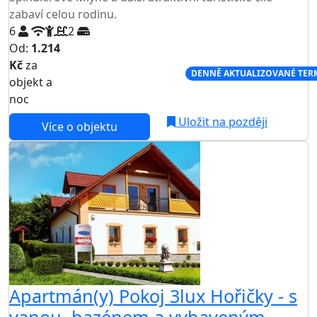
zabaví celou rodinu.
6
2
Od:
1.214
Kč
za
NEJNIŽŠÍ CENA NA TRHU
DENNĚ AKTUALIZOVANÉ TER
objekt a
noc
Uložit na později
Více o objektu
Apartmán(y) Pokoj 3lux Hořičky - s