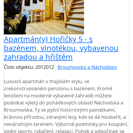
Apartmán(y) Hořičky 5 - s
bazénem, vinotékou, vybavenou
zahradou a hřištěm
Číslo objektu: 2012012
Broumovsko a Náchodsko
TOP HODNOCENÍ
Luxusní apartmán v thajském stylu, ve
zrekonstruovaném penzionu s bazénem. Kromě
lenošení na moderně vybavené zahradě můžete
podnikat výlety do pohádkových oblastí Náchodska a
Broumovska. Ty se pyšní historickými památkami,
krásnou přírodou, zdravými lesy, kde se dá houbařit, a
nenáročným terénem. Výborné podmínky pro koupání,
vodní sporty, rybaření, relaxaci. Pohyb a odpočinek se