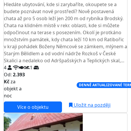
Hledáte ubytování, kde si zarybaříte, okoupete se a
budete poznávat nové prostředí? Nově postavená
chata až pro 5 osob leží jen 200 m od rybníka Brodský.
Chata na klidném místě v rekr. oblasti, kde si můžete
odpočinout na terase s posezením. Okolí je protkáno
množstvím památek, kdy chata leží 10 km od Ratibořic
v kraji pohádek Boženy Němcové se zámkem, mlýnem a
Starým Bělidlem a od vodní nádrže Rozkoš v České
Skalici a nedaleko od Adršpašských a Teplických skal,...
4
1
Od:
2.393
Kč
za
NEJNIŽŠÍ CENA NA TRHU
DENNĚ AKTUALIZOVANÉ TER
objekt a
noc
Uložit na později
Více o objektu