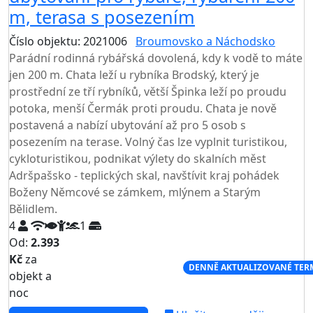
m, terasa s posezením
Číslo objektu: 2021006
Broumovsko a Náchodsko
Parádní rodinná rybářská dovolená, kdy k vodě to máte
jen 200 m. Chata leží u rybníka Brodský, který je
prostřední ze tří rybníků, větší Špinka leží po proudu
potoka, menší Čermák proti proudu. Chata je nově
postavená a nabízí ubytování až pro 5 osob s
posezením na terase. Volný čas lze vyplnit turistikou,
cykloturistikou, podnikat výlety do skalních měst
Adršpašsko - teplických skal, navštívit kraj pohádek
Boženy Němcové se zámkem, mlýnem a Starým
Bělidlem.
4
1
Od:
2.393
Kč
za
NEJNIŽŠÍ CENA NA TRHU
DENNĚ AKTUALIZOVANÉ TER
objekt a
noc