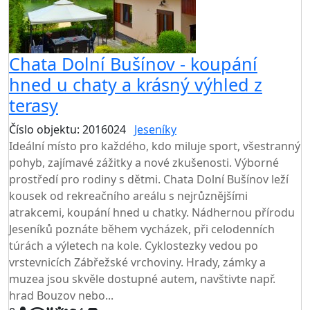
Chata Dolní Bušínov - koupání
hned u chaty a krásný výhled z
terasy
Číslo objektu: 2016024
Jeseníky
TOP HODNOCENÍ
Ideální místo pro každého, kdo miluje sport, všestranný
pohyb, zajímavé zážitky a nové zkušenosti. Výborné
prostředí pro rodiny s dětmi. Chata Dolní Bušínov leží
kousek od rekreačního areálu s nejrůznějšími
atrakcemi, koupání hned u chatky. Nádhernou přírodu
Jeseníků poznáte během vycházek, při celodenních
túrách a výletech na kole. Cyklostezky vedou po
vrstevnicích Zábřežské vrchoviny. Hrady, zámky a
muzea jsou skvěle dostupné autem, navštivte např.
hrad Bouzov nebo...