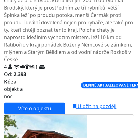
chaty až pro 5 osob, která leží jen 200 m od rybníka
Brodský, který je prostředním ze tří rybníků, větší
Špinka leží po proudu potoka, menší Čermák proti
proudu. Ideální dovolená nejen pro rybáře, ale také pro
ty, kteří chtějí poznat tento kraj. Poloha chaty je
naprosto ideálním výchozím místem, leží 10 km od
Ratibořic v kraji pohádek Boženy Němcové se zámkem,
mlýnem a Starým Bělidlem a od vodní nádrže Rozkoš v
České...
4
1
Od:
2.393
Kč
za
NEJNIŽŠÍ CENA NA TRHU
DENNĚ AKTUALIZOVANÉ TER
objekt a
noc
Uložit na později
Více o objektu