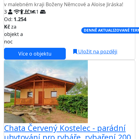
v malebném kraji Boženy Němcové a Aloise Jiráska!
3
1
Od:
1.254
Kč
za
NEJNIŽŠÍ CENA NA TRHU
DENNĚ AKTUALIZOVANÉ TER
objekt a
noc
Uložit na později
Více o objektu
Chata Červený Kostelec - parádní
ubytování pro rybáře, rybaření 200