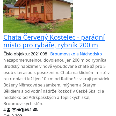
Chata Červený Kostelec - parádní
místo pro rybáře, rybník 200 m
Číslo objektu: 2021008
Broumovsko a Náchodsko
Nezapomenutelnou dovolenou jen 200 m od rybníka
Brodský nabízíme v nově vybudované chatě až pro 5
osob s terasou s posezením. Chata na klidném místě v
rekr. oblasti leží jen 10 km od Ratibořic v kraji pohádek
Boženy Němcové se zámkem, mlýnem a Starým
Bělidlem a od vodní nádrže Rozkoš v České Skalici a
nedaleko od Adršpašských a Teplických skal,
Broumovských stěn.
4
1