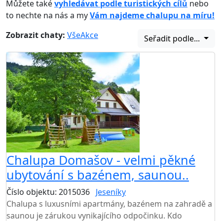
Můžete také
vyhledávat podle turistických cílů
nebo
to nechte na nás a my
Vám najdeme chalupu na míru!
Zobrazit chaty:
Vše
Akce
Seřadit podle...
Chalupa Domašov - velmi pěkné
ubytování s bazénem, saunou..
Číslo objektu: 2015036
Jeseníky
TOP HODNOCENÍ
Chalupa s luxusními apartmány, bazénem na zahradě a
saunou je zárukou vynikajícího odpočinku. Kdo