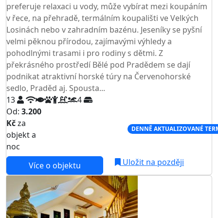
preferuje relaxaci u vody, může vybírat mezi koupáním
v řece, na přehradě, termálním koupališti ve Velkých
Losinách nebo v zahradním bazénu. Jeseníky se pyšní
velmi pěknou přírodou, zajímavými výhledy a
pohodlnými trasami i pro rodiny s dětmi. Z
překrásného prostředí Bělé pod Pradědem se dají
podnikat atraktivní horské túry na Červenohorské
sedlo, Praděd aj. Spousta...
13
4
Od:
3.200
Kč
za
NEJNIŽŠÍ CENA NA TRHU
DENNĚ AKTUALIZOVANÉ TER
objekt a
noc
Uložit na později
Více o objektu