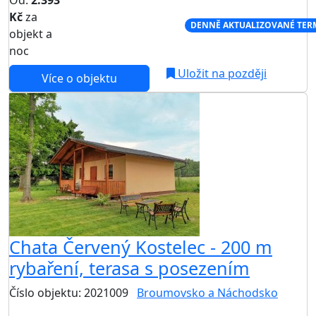
Od:
2.393
Kč
za
NEJNIŽŠÍ CENA NA TRHU
DENNĚ AKTUALIZOVANÉ TER
objekt a
noc
Uložit na později
Více o objektu
Chata Červený Kostelec - 200 m
rybaření, terasa s posezením
Číslo objektu: 2021009
Broumovsko a Náchodsko
TOP HODNOCENÍ