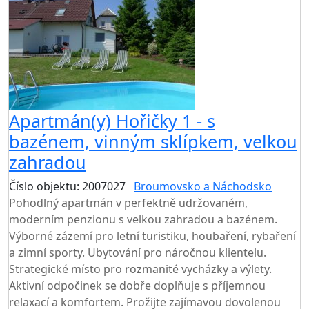
Apartmán(y) Hořičky 1 - s
bazénem, vinným sklípkem, velkou
zahradou
Číslo objektu: 2007027
Broumovsko a Náchodsko
Pohodlný apartmán v perfektně udržovaném,
moderním penzionu s velkou zahradou a bazénem.
Výborné zázemí pro letní turistiku, houbaření, rybaření
a zimní sporty. Ubytování pro náročnou klientelu.
Strategické místo pro rozmanité vycházky a výlety.
Aktivní odpočinek se dobře doplňuje s příjemnou
relaxací a komfortem. Prožijte zajímavou dovolenou