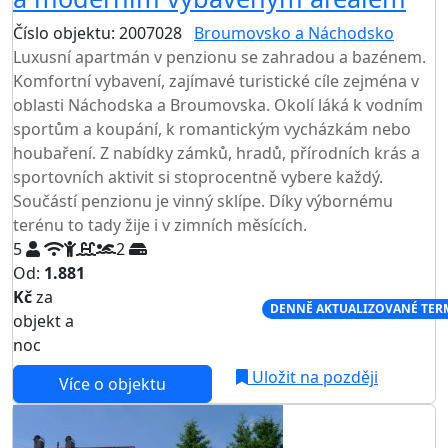
Číslo objektu: 2007028
Broumovsko a Náchodsko
Luxusní apartmán v penzionu se zahradou a bazénem.
Komfortní vybavení, zajímavé turistické cíle zejména v
oblasti Náchodska a Broumovska. Okolí láká k vodním
sportům a koupání, k romantickým vycházkám nebo
houbaření. Z nabídky zámků, hradů, přírodních krás a
sportovních aktivit si stoprocentně vybere každý.
Součástí penzionu je vinný sklípe. Díky výbornému
terénu to tady žije i v zimních měsících.
5
2
Od:
1.881
Kč
za
NEJNIŽŠÍ CENA NA TRHU
DENNĚ AKTUALIZOVANÉ TER
objekt a
noc
Uložit na později
Více o objektu