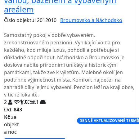
vanou, bazénem a vybaveným
areálem
Číslo objektu: 2012010
Broumovsko a Náchodsko
TOP HODNOCENÍ
Samostatný pokoj v dobře vybaveném,
zrekonstruovaném penzionu. Vynikající volba pro
každého, kdo miluje luxus, pohodlí a potřebuje si
důkladně odpočinout. Náchodsko a Broumovsko je
doslova nabité přírodními unikáty a historickými
památkami, takže zve k výletům. Malebné okolí jen
podtrhne výjimečnost místa. Komfort najdete i na
zahradě díky jejímu vybavení. Penzion leží na kraji obce,
v tiché lokalitě.
2
1
Od:
843
Kč
za
NEJNIŽŠÍ CENA NA TRHU
DENNĚ AKTUALIZOVANÉ TERMÍ
objekt
a noc