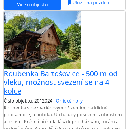
Uložit na později
Více o objektu
Roubenka Bartošovice - 500 m od
vleku, možnost svezení se na 4-
kolce
Číslo objektu: 2012024
Orlické hory
TOP HODNOCENÍ
Roubenka s bezbariérovým přízemím, na klidné
polosamotě, u potoka. U chalupy posezení s ohništěm
a grilem. Krásná příroda láká k procházkám, túrám a
cyklovýletům. Koupaliště 5 kilometrů od roubenky, ve