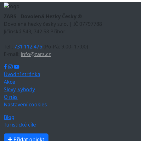
ZARS - Dovolená Hezky Česky ®
Dovolená hezky česky s.r.o. | IČ 07797788
Jičínská 543, 742 58 Příbor
Tel.:
731 112 476
(Po-Pá: 9:00- 17:00)
E-mail:
info@zars.cz
Úvodní stránka
Akce
Slevy, výhody
O nás
Nastavení cookies
Blog
Turistické cíle
Přidat objekt