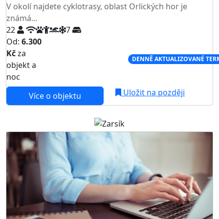
V okolí najdete cyklotrasy, oblast Orlických hor je
známá...
22
7
Od:
6.300
Kč
za
NEJNIŽŠÍ CENA NA TRHU
DENNĚ AKTUALIZOVANÉ TER
objekt a
noc
Uložit na později
Více o objektu