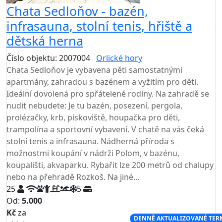
Chata Sedloňov - bazén,
infrasauna, stolní tenis, hřiště a
dětská herna
Číslo objektu: 2007004
Orlické hory
TOP HODNOCENÍ
Chata Sedloňov je vybavena pěti samostatnými
apartmány, zahradou s bazénem a vyžitím pro děti.
Ideální dovolená pro spřátelené rodiny. Na zahradě se
nudit nebudete: Je tu bazén, posezení, pergola,
prolézačky, krb, pískoviště, houpačka pro děti,
trampolína a sportovní vybavení. V chatě na vás čeká
stolní tenis a infrasauna. Nádherná příroda s
možnostmi koupání v nádrži Polom, v bazénu,
koupališti, akvaparku. Rybařit lze 200 metrů od chalupy
nebo na přehradě Rozkoš. Na jiné...
25
5
Od:
5.000
Kč
za
NEJNIŽŠÍ CENA NA TRHU
DENNĚ AKTUALIZOVANÉ TER