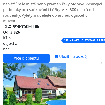
největší rašeliniště nebo pramen řeky Moravy. Vynikající
podmínky pro sáňkování i běžky, vlek 500 metrů od
roubenky. Výlety si udělejte do archeologického
muzea...
13
4
Od:
3.826
Kč
za
NEJNIŽŠÍ CENA NA TRHU
DENNĚ AKTUALIZOVANÉ TER
objekt a
noc
Uložit na později
Více o objektu