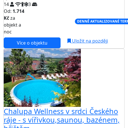
14
3
Od:
1.714
Kč
za
NEJNIŽŠÍ CENA NA TRHU
DENNĚ AKTUALIZOVANÉ TER
objekt a
noc
Uložit na později
Více o objektu
Chalupa Wellness v srdci Českého
ráje - s vířivkou,saunou, bazénem,