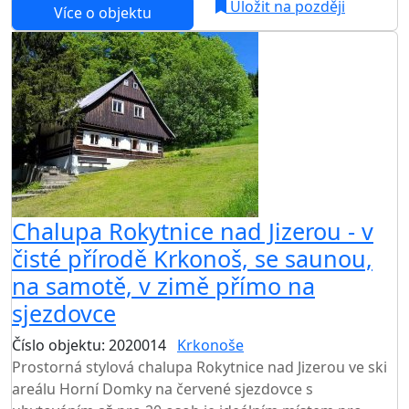
Uložit na později
Více o objektu
Chalupa Rokytnice nad Jizerou - v
čisté přírodě Krkonoš, se saunou,
na samotě, v zimě přímo na
sjezdovce
Číslo objektu: 2020014
Krkonoše
TOP HODNOCENÍ
Prostorná stylová chalupa Rokytnice nad Jizerou ve ski
areálu Horní Domky na červené sjezdovce s