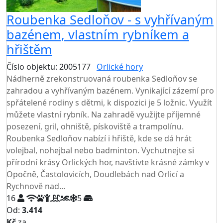
Roubenka Sedloňov - s vyhřívaným
bazénem, vlastním rybníkem a
hřištěm
Číslo objektu: 2005177
Orlické hory
TOP HODNOCENÍ
Nádherně zrekonstruovaná roubenka Sedloňov se
zahradou a vyhřívaným bazénem. Vynikající zázemí pro
spřátelené rodiny s dětmi, k dispozici je 5 ložnic. Využít
můžete vlastní rybník. Na zahradě využijte příjemné
posezení, gril, ohniště, pískoviště a trampolínu.
Roubenka Sedloňov nabízí i hřiště, kde se dá hrát
volejbal, nohejbal nebo badminton. Vychutnejte si
přírodní krásy Orlických hor, navštivte krásné zámky v
Opočně, Častolovicích, Doudlebách nad Orlicí a
Rychnově nad...
16
5
Od:
3.414
Kč
za