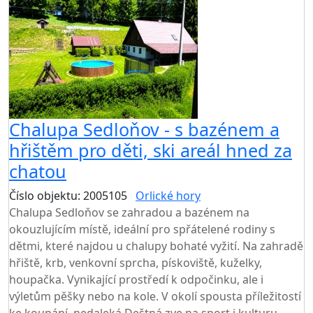
Chalupa Sedloňov - s bazénem a
hřištěm pro děti, ski areál hned za
chatou
Číslo objektu: 2005105
Orlické hory
TOP HODNOCENÍ
Chalupa Sedloňov se zahradou a bazénem na
okouzlujícím místě, ideální pro spřátelené rodiny s
dětmi, které najdou u chalupy bohaté vyžití. Na zahradě
hřiště, krb, venkovní sprcha, pískoviště, kuželky,
houpačka. Vynikající prostředí k odpočinku, ale i
výletům pěšky nebo na kole. V okolí spousta příležitostí