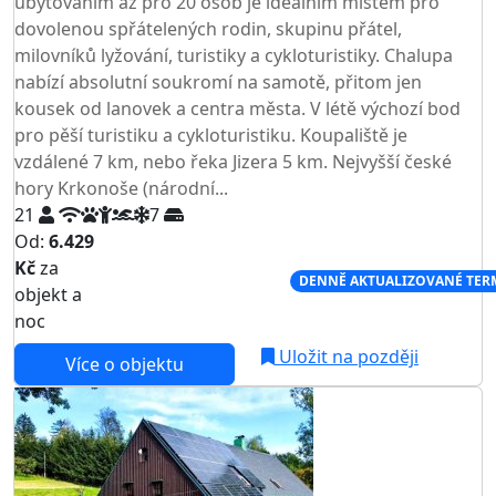
ubytováním až pro 20 osob je ideálním místem pro
dovolenou spřátelených rodin, skupinu přátel,
milovníků lyžování, turistiky a cykloturistiky. Chalupa
nabízí absolutní soukromí na samotě, přitom jen
kousek od lanovek a centra města. V létě výchozí bod
pro pěší turistiku a cykloturistiku. Koupaliště je
vzdálené 7 km, nebo řeka Jizera 5 km. Nejvyšší české
hory Krkonoše (národní...
21
7
Od:
6.429
Kč
za
NEJNIŽŠÍ CENA NA TRHU
DENNĚ AKTUALIZOVANÉ TER
objekt a
noc
Uložit na později
Více o objektu