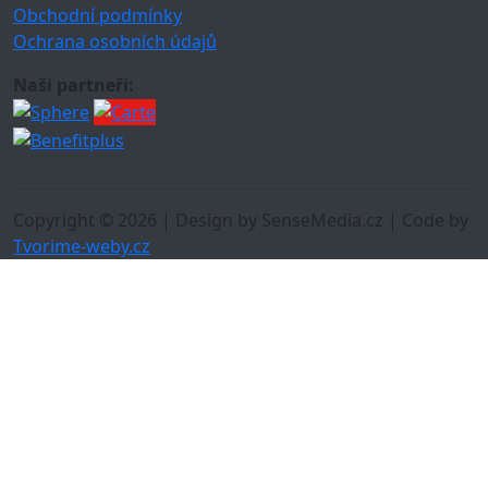
Obchodní podmínky
Ochrana osobních údajů
Naši partneři:
Copyright © 2026 | Design by SenseMedia.cz | Code by
Tvorime-weby.cz