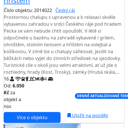
hřištěm
Číslo objektu: 2014022
Český ráj
TOP HODNOCENÍ
Prostornou chalupu s upravenou a k relaxaci skvěle
vybavenou zahradou v srdci Českého ráje pod hradem
Pecka se vám nebude chtít opouštět. V létě si
odpočinete u bazénu na zahradě vybavené i grilem,
ohništěm, stolním tenisem a hřištěm na volejbal a
košíkovou. V zimě lze u chalupy sáňkovat, jezdit na
běžkách nebo vyjet do zimních středisek na sjezdovky.
Turistické cíle v okolí jsou velmi atraktivní, ať už jde o
rozhledny, hrady (Kost, Trosky), zámky (Hrubá skála,...
16
4
Od:
6.050
Kč
za
NEJNIŽŠÍ CENA NA TRHU
DENNĚ AKTUALIZOVANÉ TER
objekt a
noc
Uložit na později
Více o objektu