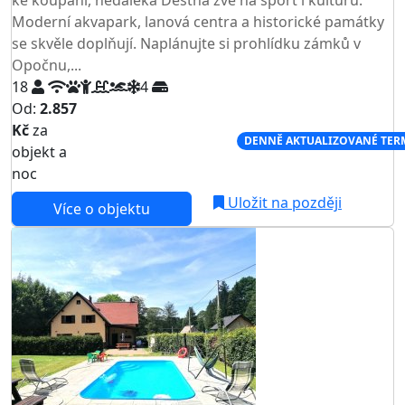
ke koupání, nedaleká Deštná zve na sport i kulturu.
Moderní akvapark, lanová centra a historické památky
se skvěle doplňují. Naplánujte si prohlídku zámků v
Opočnu,...
18
4
Od:
2.857
Kč
za
NEJNIŽŠÍ CENA NA TRHU
DENNĚ AKTUALIZOVANÉ TER
objekt a
noc
Uložit na později
Více o objektu