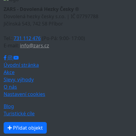
ZARS - Dovolená Hezky Česky ®
Dovolená hezky česky s.r.o. | IČ 07797788
Jičínská 543, 742 58 Příbor
Tel.:
731 112 476
(Po-Pá: 9:00- 17:00)
E-mail:
info@zars.cz
Úvodní stránka
Akce
Slevy, výhody
O nás
Nastavení cookies
Blog
Turistické cíle
Přidat objekt