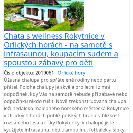
Chata s wellness Rokytnice v
Orlických horách - na samotě s
infrasaunou, koupacím sudem a
spoustou zábavy pro děti
Číslo objektu: 2019061
Orlické hory
TOP HODNOCENÍ
Úžasná chalupa pro spřátelené rodiny nebo partu
přátel. Poloha chalupy je skvělá pro letní i zimní
odpočinek, kdy Vás na samotě nebude při zábavě nebo
odpočinku nikdo rušit. Nově zrekonstruovaná chalupa
leží nedaleko malebného horského městečka Rokytnice
v Orlických horách poblíž polských hranic v blízkosti
rozsáhlého lesa a říčky Rokytenky. V chalupě jistě
využijete infrasaunu, děti trampolínu, fotbálek a šipky.