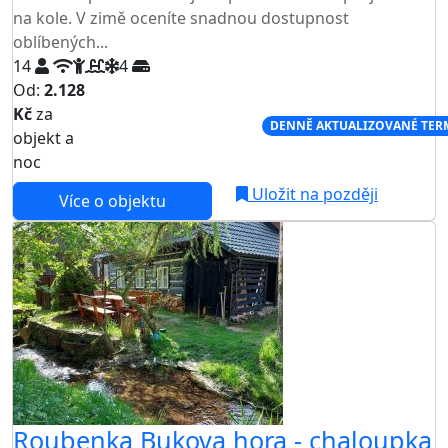
na kole. V zimě oceníte snadnou dostupnost
oblíbených...
14
4
Od:
2.128
Kč
za
NEJNIŽŠÍ CENA NA TRHU
DENNĚ AKTUALIZOVANÉ TER
objekt a
noc
Uložit na později
Více o objektu
Roubenka Bukova hora - chaloupka