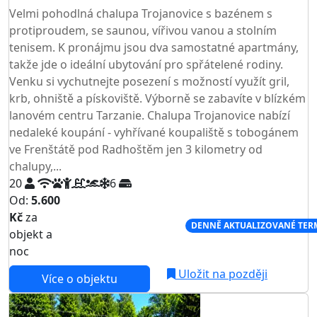
Velmi pohodlná chalupa Trojanovice s bazénem s
protiproudem, se saunou, vířivou vanou a stolním
tenisem. K pronájmu jsou dva samostatné apartmány,
takže jde o ideální ubytování pro spřátelené rodiny.
Venku si vychutnejte posezení s možností využít gril,
krb, ohniště a pískoviště. Výborně se zabavíte v blízkém
lanovém centru Tarzanie. Chalupa Trojanovice nabízí
nedaleké koupání - vyhřívané koupaliště s tobogánem
ve Frenštátě pod Radhoštěm jen 3 kilometry od
chalupy,...
20
6
Od:
5.600
Kč
za
NEJNIŽŠÍ CENA NA TRHU
DENNĚ AKTUALIZOVANÉ TER
objekt a
noc
Uložit na později
Více o objektu