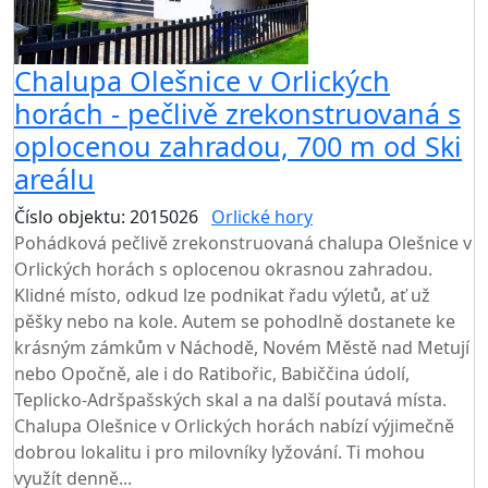
Chalupa Olešnice v Orlických
horách - pečlivě zrekonstruovaná s
oplocenou zahradou, 700 m od Ski
areálu
Číslo objektu: 2015026
Orlické hory
TOP HODNOCENÍ
Pohádková pečlivě zrekonstruovaná chalupa Olešnice v
Orlických horách s oplocenou okrasnou zahradou.
Klidné místo, odkud lze podnikat řadu výletů, ať už
pěšky nebo na kole. Autem se pohodlně dostanete ke
krásným zámkům v Náchodě, Novém Městě nad Metují
nebo Opočně, ale i do Ratibořic, Babiččina údolí,
Teplicko-Adršpašských skal a na další poutavá místa.
Chalupa Olešnice v Orlických horách nabízí výjimečně
dobrou lokalitu i pro milovníky lyžování. Ti mohou
využít denně...