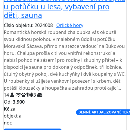
u potůčku u lesa, vybavení pro
děti, sauna
Číslo objektu: 2024008
Orlické hory
Romantická horská roubená chaloupka vás okouzlí
svou klidnou polohou v malebném údolí u potůčku
Moravská Sázava, přímo na stezce vedoucí na Bukovou
horu. Chalupa prošla citlivou vnitřní rekonstrukcí a
nabízí pohodlné zázemí pro rodiny i skupiny přátel – k
dispozici je sauna pro dokonalý odpočinek, tři ložnice,
útulný obytný pokoj, dvě kuchyňky i dvě koupelny s WC.
U roubenky si užijete venkovní posezení s krbem, děti
potěší klouzačky a houpačka a zahradou protékající...
14
3
Od:
3.900
Kč
za
NEJNIŽŠÍ CENA NA TRHU
DENNĚ AKTUALIZOVANÉ TER
objekt a
noc