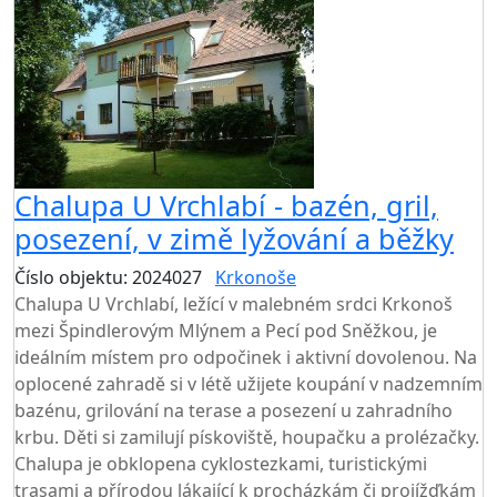
Chalupa U Vrchlabí - bazén, gril,
posezení, v zimě lyžování a běžky
Číslo objektu: 2024027
Krkonoše
Chalupa U Vrchlabí, ležící v malebném srdci Krkonoš
mezi Špindlerovým Mlýnem a Pecí pod Sněžkou, je
ideálním místem pro odpočinek i aktivní dovolenou. Na
oplocené zahradě si v létě užijete koupání v nadzemním
bazénu, grilování na terase a posezení u zahradního
krbu. Děti si zamilují pískoviště, houpačku a prolézačky.
Chalupa je obklopena cyklostezkami, turistickými
trasami a přírodou lákající k procházkám či projížďkám