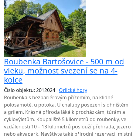
Roubenka Bartošovice - 500 m od
vleku, možnost svezení se na 4-
kolce
Číslo objektu: 2012024
Orlické hory
TOP HODNOCENÍ
Roubenka s bezbariérovým přízemím, na klidné
polosamotě, u potoka. U chalupy posezení s ohništěm
a grilem. Krásná příroda láká k procházkám, túrám a
cyklovýletům. Koupaliště 5 kilometrů od roubenky, ve
vzdálenosti 10 – 13 kilometrů poslouží přehrada, jezero
nebo akvapark. Navštivte také přírodní rezervaci, místní