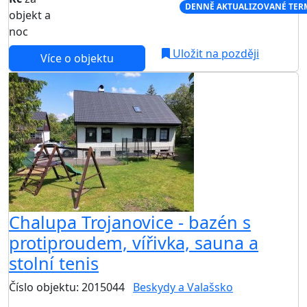
NEJNIŽŠÍ CENA NA TRHU
DENNĚ AKTUALIZOVANÉ TER
objekt a
noc
Uložit na později
Více o objektu
Chalupa Trojanovice - bazén s
protiproudem, vířivka, sauna a
stolní tenis
Číslo objektu: 2015044
Beskydy a Valašsko
TOP HODNOCENÍ