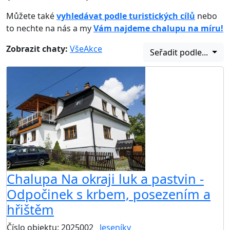
Můžete také
vyhledávat podle turistických cílů
nebo
to nechte na nás a my
Vám najdeme chalupu na míru!
Zobrazit chaty:
Vše
Akce
Seřadit podle...
Chalupa Na okraji luk a pastvin -
Odpočinek s krbem, posezením a
hřištěm
Číslo objektu: 2025002
Jeseníky