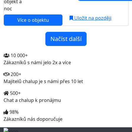
objekt a
noc
Uložit na později
Více o objektu
Načíst další
10 000+
Zákazníků s námi jelo 2x a více
200+
Majitelů chalup je s námi přes 10 let
500+
Chat a chalup k pronájmu
98%
Zákazníků nás doporučuje