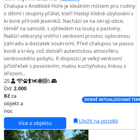
Chalupa v Andělské Hoře je ideálním místem pro rodiny
s dětmi i skupiny přátel, kteří hledají klidné ubytování v
krásné přírodě Jeseníků. Nachází se na okraji obce,
téměř na samotě, s výhledem na louky a pastviny.
Nabízí velkorysý vnitřní i venkovní prostor, oplocenou
zahradu a dostatek soukromí. Před chalupou se pasou
koně a krávy, což dotváří autentickou atmosféru
venkovského pobytu. K dispozici je velký venkovní
přístřešek s posezením, malou kuchyňskou linkou s
dřezem...
25
6
Od:
2.000
Kč
za
NEJNIŽŠÍ CENA NA TRHU
DENNĚ AKTUALIZOVANÉ TER
objekt a
noc
Uložit na později
Více o objektu