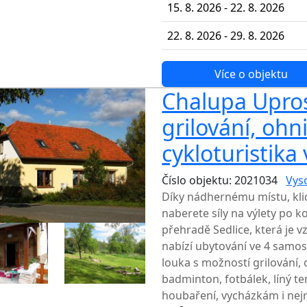
15. 8. 2026 - 22. 8. 2026
22. 8. 2026 - 29. 8. 2026
Více o objektu
Chalupa Uprost
grilování, ohni
cykloturistika 
Číslo objektu: 2021034
Vys
Díky nádhernému místu, kl
naberete síly na výlety po 
přehradě Sedlice, která je 
nabízí ubytování ve 4 samost
louka s možností grilování, 
badminton, fotbálek, líný ten
houbaření, vycházkám i nejr