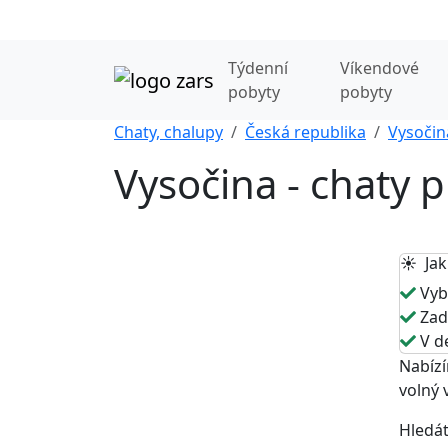
Týdenní
Víkendové
pobyty
pobyty
Chaty, chalupy
Česká republika
Vysočin
Vysočina - chaty p
☀️ Jak
Vybe
Zade
V de
Nabízí
volný 
Hledát