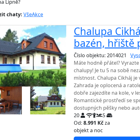
a Lipně?
it chaty:
Vše
Akce
Chalupa Cikháj
bazén, hřiště p
Číslo objektu: 2014021
Vys
Máte hodně přátel? Vyrazte 
chalupy! Je tu 5 na sobě ne
místnost. Chalupa Cikháj je 
Zahrada je oplocená a ratole
dobře zajezdíte na kole, v l
Romantické prostředí se spou
dostupných pěšky nebo au
20
5
Od:
8.991 Kč
za
NEJNIŽŠ
objekt a noc