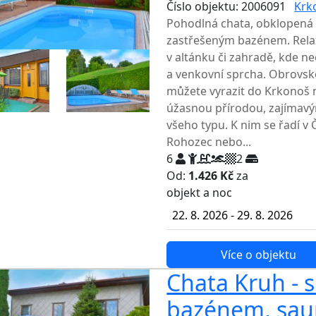
Číslo objektu: 2006091
Krk
Pohodlná chata, obklopená
zastřešeným bazénem. Relax
v altánku či zahradě, kde nec
a venkovní sprcha. Obrovsko
můžete vyrazit do Krkonoš n
úžasnou přírodou, zajímavý
všeho typu. K nim se řadí v
Rohozec nebo...
6
2
Od:
1.426 Kč
za
NEJNIŽŠ
objekt a noc
22. 8. 2026 - 29. 8. 2026
Více o objektu
Chata Kruh - 
bazénem, sau