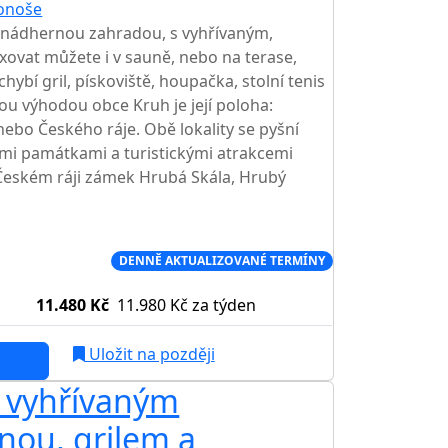
onoše
TOP HODNOCENÍ
 nádhernou zahradou, s vyhřívaným,
ovat můžete i v sauně, nebo na terase,
hybí gril, pískoviště, houpačka, stolní tenis
u výhodou obce Kruh je její poloha:
ebo Českého ráje. Obě lokality se pyšní
mi památkami a turistickými atrakcemi
 Českém ráji zámek Hrubá Skála, Hrubý
Í CENA NA TRHU
DENNĚ AKTUALIZOVANÉ TERMÍNY
11.480 Kč
11.980 Kč
za týden
Uložit na později
s vyhřívaným
AKCE
nou, grilem a