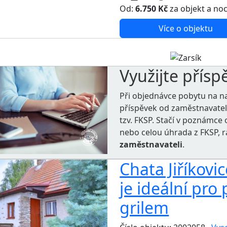
Od:
6.750 Kč
za objekt a no
Více o objektu
Využijte přísp
Při objednávce pobytu na n
příspěvek od zaměstnavate
tzv. FKSP. Stačí v poznámc
nebo celou úhrada z FKSP, 
zaměstnavateli
.
Chata Jiříkovi
je ideální pro
grilem