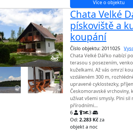
Více o objektu
Chata Velké D
pískoviště a k
koupání
Číslo objektu: 2011025
Vys
Chata Velké Dářko nabízí p
terasou s posezením, venko
kuželkami. Až vás omrzí kou
vzdáleném 300 m, rozhlédně
upravené cyklostezky, příjem
Českomoravské vrchoviny, k
užívat všemi smysly. Plni si
přírodními...
6
3
Od:
2.283 Kč
za
NEJNIŽŠ
objekt a noc