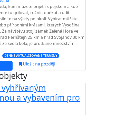
očina
TOP HODNOCENÍ
da, kam můžete přijet i s pejskem a kde
e tu grilovat, rožnit, opékat a udit
silníte na výlety po okolí. Vybírat můžete
ebo přírodními krásami, kterých Vysočina
 Za návštěvu stojí zámek Zelená Hora ve
rad Pernštejn 25 km a hrad Svojanov 30 km
é ze sedla kola, je protkáno množstvím...
c
DENNĚ AKTUALIZOVANÉ TERMÍNY
Uložit na později
 objekty
s vyhřívaným
AKCE
nou a vybavením pro