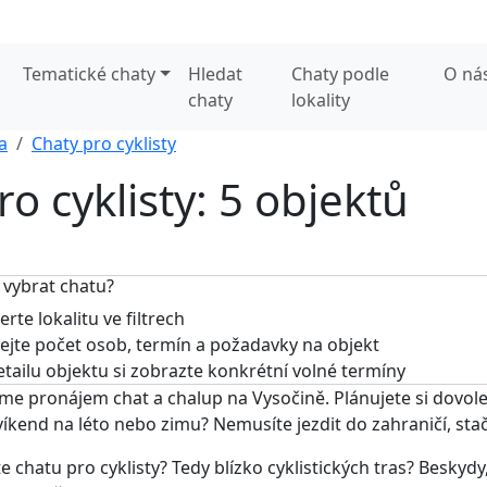
Tematické chaty
Hledat
Chaty podle
O ná
chaty
lokality
a
Chaty pro cyklisty
ro cyklisty: 5 objektů
 vybrat chatu?
rte lokalitu ve filtrech
jte počet osob, termín a požadavky na objekt
tailu objektu si zobrazte konkrétní volné termíny
me pronájem chat a chalup na Vysočině. Plánujete si dovole
víkend na léto nebo zimu? Nemusíte jezdit do zahraničí, stač
e chatu pro cyklisty? Tedy blízko cyklistických tras? Besky