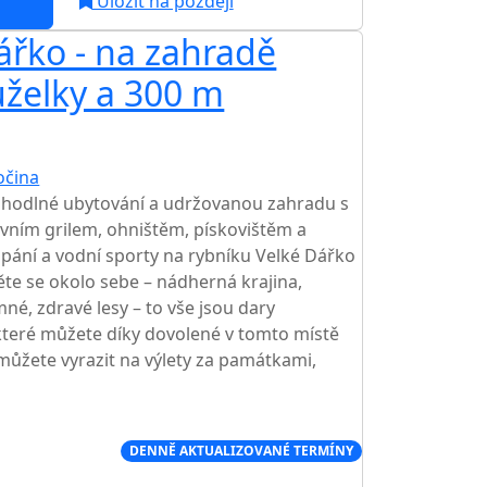
Uložit na později
ářko - na zahradě
AKCE
uželky a 300 m
očina
TOP HODNOCENÍ
ohodlné ubytování a udržovanou zahradu s
vním grilem, ohništěm, pískovištěm a
pání a vodní sporty na rybníku Velké Dářko
te se okolo sebe – nádherná krajina,
né, zdravé lesy – to vše jsou dary
teré můžete díky dovolené v tomto místě
l můžete vyrazit na výlety za památkami,
Í CENA NA TRHU
DENNĚ AKTUALIZOVANÉ TERMÍNY