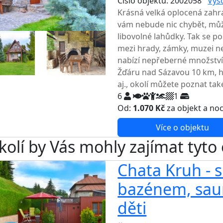
Číslo objektu: 2002058
Vys
Krásná velká oplocená zahra
vám nebude nic chybět, můžet
libovolné lahůdky. Tak se po
mezi hrady, zámky, muzei n
nabízí nepřeberné množství.
Žďáru nad Sázavou 10 km, h
aj., okolí můžete poznat tak
6
1
Od:
1.070 Kč
za objekt a no
Více o objektu
kolí by Vás mohly zajímat tyto
Chata Kruh - 
bazénem, sau
děti