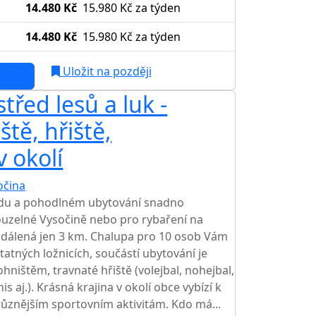
14.480 Kč
15.980 Kč
za týden
14.480 Kč
15.980 Kč
za týden
Uložit na později
řed lesů a luk -
ště, hřiště,
v okolí
očina
idu a pohodlném ubytování snadno
kouzelné Vysočině nebo pro rybaření na
vzdálená jen 3 km. Chalupa pro 10 osob Vám
atných ložnicích, součástí ubytování je
ohništěm, travnaté hřiště (volejbal, nohejbal,
is aj.). Krásná krajina v okolí obce vybízí k
ůznějším sportovním aktivitám. Kdo má...