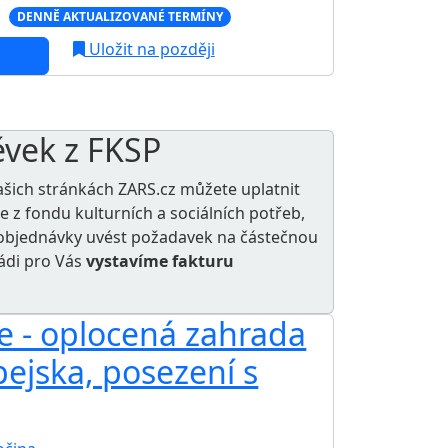
c
DENNĚ AKTUALIZOVANÉ TERMÍNY
Uložit na později
ěvek z FKSP
ašich stránkách ZARS.cz můžete uplatnit
le z
fondu kulturních a sociálních potřeb
,
e objednávky uvést požadavek na částečnou
rádi pro Vás
vystavíme fakturu
ce - oplocená zahrada
 pejska, posezení s