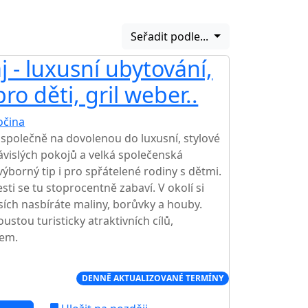
Seřadit podle...
 - luxusní ubytování,
ro děti, gril weber..
očina
společně na dovolenou do luxusní, stylové
závislých pokojů a velká společenská
výborný tip i pro spřátelené rodiny s dětmi.
sti se tu stoprocentně zabaví. V okolí si
esích nasbíráte maliny, borůvky a houby.
stou turisticky atraktivních cílů,
tem.
Í CENA NA TRHU
DENNĚ AKTUALIZOVANÉ TERMÍNY