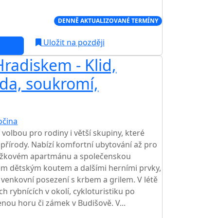
Í CENA NA TRHU
DENNĚ AKTUALIZOVANÉ TERMÍNY
Uložit na později
radiskem - Klid,
oda, soukromí,
očina
 volbou pro rodiny i větší skupiny, které
ci přírody. Nabízí komfortní ubytování až pro
2lůžkovém apartmánu a společenskou
em dětským koutem a dalšími herními prvky,
 venkovní posezení s krbem a grilem. V létě
ch rybnících v okolí, cykloturistiku po
enou horu či zámek v Budišově. V...