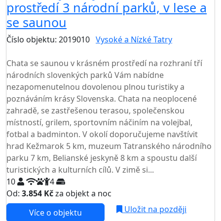
prostředí 3 národní parků, v lese a
se saunou
Číslo objektu: 2019010
Vysoké a Nízké Tatry
TOP HODNOCENÍ
Chata se saunou v krásném prostředí na rozhraní tří
národních slovenkých parků Vám nabídne
nezapomenutelnou dovolenou plnou turistiky a
poznáváním krásy Slovenska. Chata na neoplocené
zahradě, se zastřešenou terasou, společenskou
místností, grilem, sportovním náčiním na volejbal,
fotbal a badminton. V okolí doporučujeme navštívit
hrad Kežmarok 5 km, muzeum Tatranského národního
parku 7 km, Belianské jeskyně 8 km a spoustu další
turistických a kulturních cílů. V zimě si...
10
4
Od:
3.854 Kč
za objekt a noc
Uložit na později
Více o objektu