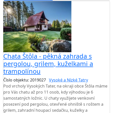
Chata Štôla - pěkná zahrada s
pergolou, grilem, kuželkami a
trampolínou
Číslo objektu: 2019027
Vysoké a Nízké Tatry
Pod vrcholy Vysokých Tater, na okraji obce Štôla máme
pro Vás chatu až pro 11 osob, kdy výhodou je 6
samostatných ložnic. U chaty využijete venkovní
posezení pod pergolou, otevřené ohniště s roštem a
grilem, zahradní houpací sedačku, kuželky a