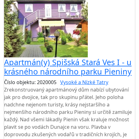
Apartmán(y) Spišská Stará Ves I - u
krásného národního parku Pieniny
Číslo objektu: 2020005
Vysoké a Nízké Tatry
Zrekonstruovaný apartmánový dům nabízí ubytování
jak pro dvojice, tak pro skupinu přátel. Jeho poloha
nadchne nejenom turisty, krásy nejstaršího a
nejmenšího národního parku Pieniny si určitě zamiluje
každý. Nad všemi lákadly Pienin však kraluje možnost
plavit se po vodách Dunajce na voru. Plavba v
doprovodu zkušených vodařů v tradičních krojích, je