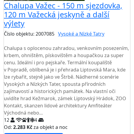
Chalupa Važec - 150 m sjezdovka,
120 m Važecká jeskyně a další
výlety
Číslo objektu: 2007085
Vysoké a Nízké Tatry
TOP HODNOCENÍ
Chalupa s oplocenou zahradou, venkovním posezením,
krbem, ohništěm, pískovištěm a houpačkou za super
cenu. Ideální i pro pejskaře. Termální koupaliště
v Popradě, oblíbená je i přehrada Liptovská Mara, kde
lze rybařit, stejně jako ve Štrbě. Nádherné scenérie
Vysokých a Nízkých Tater, spousta přírodních
zajímavostí a historických památek. Na vlastní oči
uvidíte hrad Kežmarok, zámek Liptovský Hrádok, ZOO
Kontakt, skanzen lidové architektury Amfiteáter
Východná nebo...
12
4
Od:
2.283 Kč
za objekt a noc