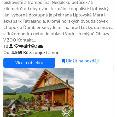
pískoviště a trampolína. Nedaleko potůček,15
kilometrů od ubytování termální koupaliště Liptovský
Ján, výborně dostupná je přehrada Liptovská Mara i
akvapark Tatralandia. Kromě horských dvoutisícovek
Chopok a Ďumbier se vydejte i na hrad Lúčky, do muzea
v Ružomberku nebo do oblasti Vodních mlýnů Oblazy.
V ZOO Kontakt...
10
2
Od:
4.569 Kč
za objekt a noc
Uložit na později
Více o objektu