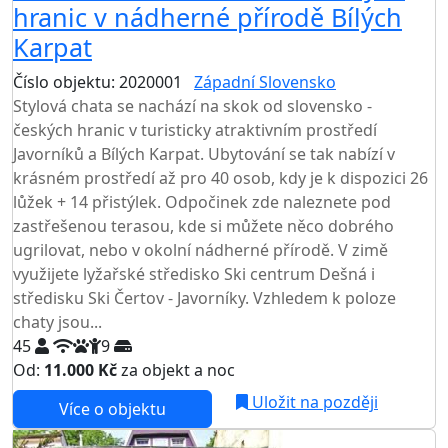
hranic v nádherné přírodě Bílých
Karpat
Číslo objektu: 2020001
Západní Slovensko
Stylová chata se nachází na skok od slovensko -
českých hranic v turisticky atraktivním prostředí
Javorníků a Bílých Karpat. Ubytování se tak nabízí v
krásném prostředí až pro 40 osob, kdy je k dispozici 26
lůžek + 14 přistýlek. Odpočinek zde naleznete pod
zastřešenou terasou, kde si můžete něco dobrého
ugrilovat, nebo v okolní nádherné přírodě. V zimě
využijete lyžařské středisko Ski centrum Dešná i
středisku Ski Čertov - Javorníky. Vzhledem k poloze
chaty jsou...
45
9
Od:
11.000 Kč
za objekt a noc
Uložit na později
Více o objektu