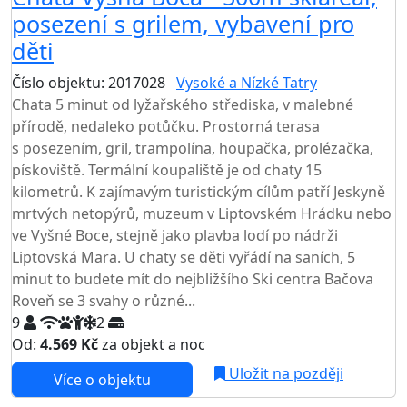
posezení s grilem, vybavení pro
děti
Číslo objektu: 2017028
Vysoké a Nízké Tatry
Chata 5 minut od lyžařského střediska, v malebné
přírodě, nedaleko potůčku. Prostorná terasa
s posezením, gril, trampolína, houpačka, prolézačka,
pískoviště. Termální koupaliště je od chaty 15
kilometrů. K zajímavým turistickým cílům patří Jeskyně
mrtvých netopýrů, muzeum v Liptovském Hrádku nebo
ve Vyšné Boce, stejně jako plavba lodí po nádrži
Liptovská Mara. U chaty se děti vyřádí na saních, 5
minut to budete mít do nejbližšího Ski centra Bačova
Roveň se 3 svahy o různé...
9
2
Od:
4.569 Kč
za objekt a noc
Uložit na později
Více o objektu