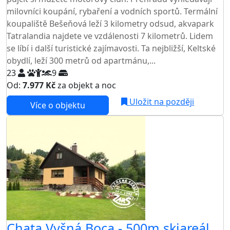
milovníci koupání, rybaření a vodních sportů. Termální
koupaliště Bešeňová leží 3 kilometry odsud, akvapark
Tatralandia najdete ve vzdálenosti 7 kilometrů. Lidem
se líbí i další turistické zajímavosti. Ta nejbližší, Keltské
obydlí, leží 300 metrů od apartmánu,...
23
9
Od:
7.977 Kč
za objekt a noc
Uložit na později
Více o objektu
Chata Vyšná Boca - 500m skiareál,