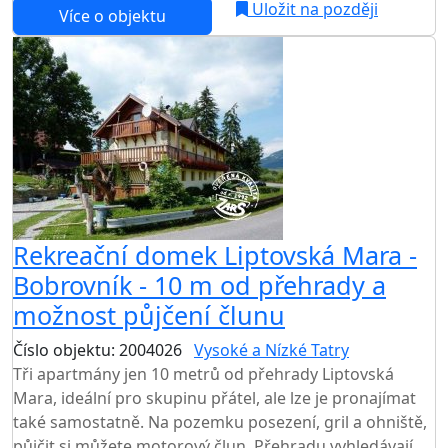
Uložit na později
Více o objektu
Rekreační domek Liptovská Mara -
Bobrovník - 10 m od přehrady a
možnost půjčení člunu
Číslo objektu: 2004026
Vysoké a Nízké Tatry
Tři apartmány jen 10 metrů od přehrady Liptovská
Mara, ideální pro skupinu přátel, ale lze je pronajímat
také samostatně. Na pozemku posezení, gril a ohniště,
půjčit si můžete motorový člun. Přehradu vyhledávají