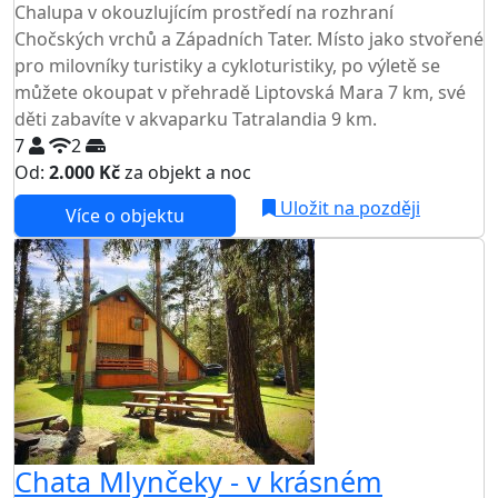
Chalupa v okouzlujícím prostředí na rozhraní
Chočských vrchů a Západních Tater. Místo jako stvořené
pro milovníky turistiky a cykloturistiky, po výletě se
můžete okoupat v přehradě Liptovská Mara 7 km, své
děti zabavíte v akvaparku Tatralandia 9 km.
7
2
Od:
2.000 Kč
za objekt a noc
Uložit na později
Více o objektu
Chata Mlynčeky - v krásném