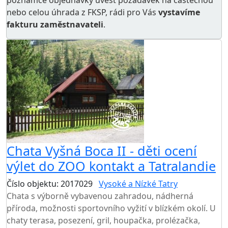
poznámce objednávky uvést požadavek na částečnou
nebo celou úhrada z FKSP, rádi pro Vás
vystavíme
fakturu zaměstnavateli
.
Chata Vyšná Boca II - děti ocení
výlet do ZOO kontakt a Tatralandie
Číslo objektu: 2017029
Vysoké a Nízké Tatry
Chata s výborně vybavenou zahradou, nádherná
příroda, možnosti sportovního vyžití v blízkém okolí. U
chaty terasa, posezení, gril, houpačka, prolézačka,