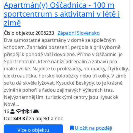
Apartmán(y) Oščadnica - 100 m
sportcentrum s aktivitami v létě i
zimě
Číslo objektu: 2006233
Západní Slovensko
Dva samostatné apartmány v domě se společným
vchodem. Zahradní posezení, pergola a gril výborně
přispějí k pohodě vaší dovolené. Přímo v Oščadnici je
Športcentrum, které nabízí adrenalin a zábavu pro
malé i velké. Najdete tu prolézačky, houpačky, čtyřkolky,
elektroautíčka, horské koloběžky nebo tříkolky. V zimě
se tu dá skvěle lyžovat. Kysucké Beskydy, to je krásně
zvlněné pohoří s řadou zajímavých výletních tras.
Nejvýznamnějšími turistickými centry jsou Kysucké
Nové...
16
4
Od:
349 Kč
za objekt a noc
Uložit na později
Více o objektu