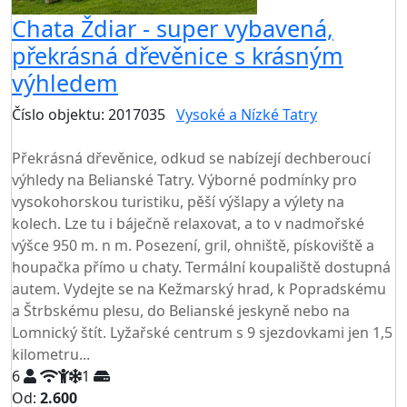
Chata Ždiar - super vybavená,
překrásná dřevěnice s krásným
výhledem
Číslo objektu: 2017035
Vysoké a Nízké Tatry
TOP HODNOCENÍ
Překrásná dřevěnice, odkud se nabízejí dechberoucí
výhledy na Belianské Tatry. Výborné podmínky pro
vysokohorskou turistiku, pěší výšlapy a výlety na
kolech. Lze tu i báječně relaxovat, a to v nadmořské
výšce 950 m. n m. Posezení, gril, ohniště, pískoviště a
houpačka přímo u chaty. Termální koupaliště dostupná
autem. Vydejte se na Kežmarský hrad, k Popradskému
a Štrbskému plesu, do Belianské jeskyně nebo na
Lomnický štít. Lyžařské centrum s 9 sjezdovkami jen 1,5
kilometru...
6
1
Od:
2.600