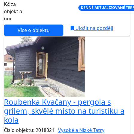
Kč
za
NEJNIŽŠÍ CENA NA TRHU
DENNĚ AKTUALIZOVANÉ TER
objekt a
noc
Uložit na později
Více o objektu
Roubenka Kvačany - pergola s
grilem, skvělé místo na turistiku a
kola
Číslo objektu: 2018021
Vysoké a Nízké Tatry