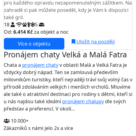
pro každého opravdu nezapomenutelným zážitkem. Na
zahradě si pak můžete posedět, kdy je Vám k dispozici
také gril.
18
5
Od:
6.414 Kč
za objekt a noc
Uložit na později
Více o objektu
Pronájem chaty Velká a Malá Fatra
Chata a
pronájem chaty
v oblasti Malá a Velká Fatra je
vždycky dobrý nápad. Ten se zamlouvá především
milovníkům turistiky, kteří nejraději tráví svůj volný čas v
přírodě zdoláváním velkých i menších vrcholů. Mluvíme
ale také o atraktivní destinaci pro rodiny s dětmi, kteří si
u nás najdou také ideální
pronájem chalupy
dle svých
představ a preferencí. V okolí…
10 000+
Zákazníků s námi jelo 2x a více