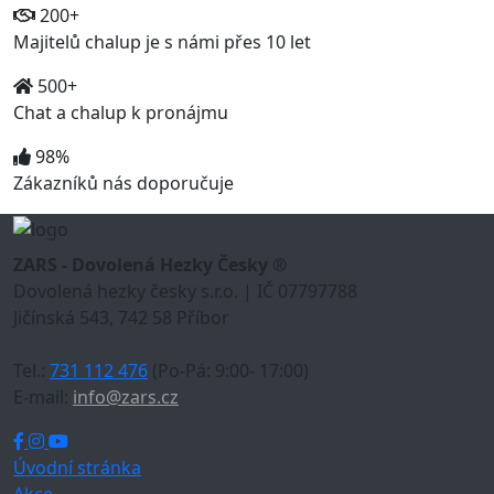
200+
Majitelů chalup je s námi přes 10 let
500+
Chat a chalup k pronájmu
98%
Zákazníků nás doporučuje
ZARS - Dovolená Hezky Česky ®
Dovolená hezky česky s.r.o. | IČ 07797788
Jičínská 543, 742 58 Příbor
Tel.:
731 112 476
(Po-Pá: 9:00- 17:00)
E-mail:
info@zars.cz
Úvodní stránka
Akce