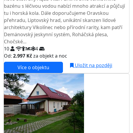
bazénu s léčivou vodou nabízí mnoho atrakcí a půjčují
tu i horská kola. Dále doporučujeme Oravskou
přehradu, Liptovský hrad, unikátní skanzen lidové
architektury Vlkolínec nebo přírodní rarity, kam patří
Demänovský jeskynní systém, Roháčská plesa,
Chočské...
10
4
Od:
2.997 Kč
za objekt a noc
Uložit na později
Více o objektu