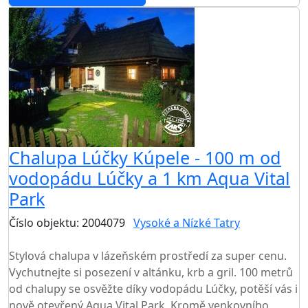
Chalupa Lúčky Kúpele - 100 m od
vodopádu Lúčky a 1 km Aqua Vital
Park
Číslo objektu: 2004079
Vysoké a Nízké Tatry
TOP HODNOCENÍ
Stylová chalupa v lázeňském prostředí za super cenu.
Vychutnejte si posezení v altánku, krb a gril. 100 metrů
od chalupy se osvěžte díky vodopádu Lúčky, potěší vás i
nově otevřený Aqua Vital Park. Kromě venkovního