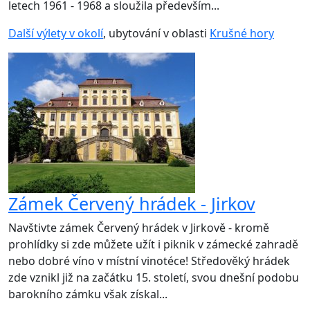
letech 1961 - 1968 a sloužila především...
Další výlety v okolí
, ubytování v oblasti
Krušné hory
Zámek Červený hrádek - Jirkov
Navštivte zámek Červený hrádek v Jirkově - kromě
prohlídky si zde můžete užít i piknik v zámecké zahradě
nebo dobré víno v místní vinotéce! Středověký hrádek
zde vznikl již na začátku 15. století, svou dnešní podobu
barokního zámku však získal...