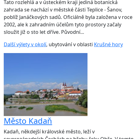
Tato rozlehlá a v ústeckém kraji jediná botanická
zahrada se nachází v městské části Teplice - Šanov,
poblíž Janáčkových sadů. Oficiálně byla založena v roce
2002, ale k zahradním účelům tyto prostory začaly
sloužit již o sto let dříve. Původní...
Další výlety v okolí
, ubytování v oblasti
Krušné hory
Město Kadaň
Kadaň, někdejší královské město, leží v
severozápadních Čechách na břehu řeky Ohře. V tomto