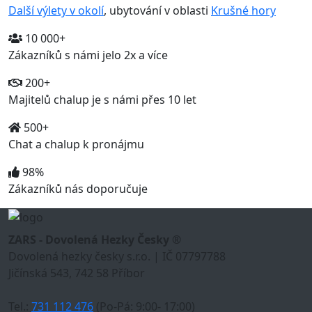
Další výlety v okolí
, ubytování v oblasti
Krušné hory
10 000+
Zákazníků s námi jelo 2x a více
200+
Majitelů chalup je s námi přes 10 let
500+
Chat a chalup k pronájmu
98%
Zákazníků nás doporučuje
ZARS - Dovolená Hezky Česky ®
Dovolená hezky česky s.r.o. | IČ 07797788
Jičínská 543, 742 58 Příbor
Tel.:
731 112 476
(Po-Pá: 9:00- 17:00)