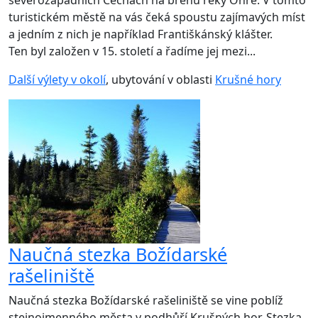
turistickém městě na vás čeká spoustu zajímavých míst
a jedním z nich je například Františkánský klášter.
Ten byl založen v 15. století a řadíme jej mezi...
Další výlety v okolí
, ubytování v oblasti
Krušné hory
Naučná stezka Božídarské
rašeliniště
Naučná stezka Božídarské rašeliniště se vine poblíž
stejnojmenného města v podhůří Krušných hor. Stezka,