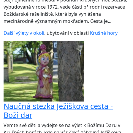
vybudovaná v roce 1972, vede částí přírodní rezervace
Božídarské rašeliniště, která byla vyhlášena
mezinárodně významným mokřadem. Cesta je...
Další výlety v okolí
, ubytování v oblasti
Krušné hory
Naučná stezka Ježíškova cesta -
Boží dar
Vemte své děti a vydejte se na výlet k Božímu Daru v
Krušných horách, kde na vás čeká zábavná Ježíškova