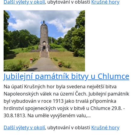
Další výlety v okolí
, ubytování v oblasti
Krušné hory
Jubilejní památník bitvy u Chlumce
Na úpatí Krušných hor byla svedena největší bitva
Napoleonských válek na území Čech. Jubilejní památník
byl vybudován v roce 1913 jako trvalá připomínka
hrdinství spojeneckých vojsk v bitvě u Chlumce 29.8. -
30.8.1813. Na uměle vyvýšeném valu,...
Další výlety v okolí
, ubytování v oblasti
Krušné hory