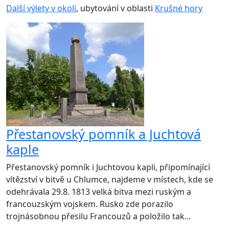
Další výlety v okolí
, ubytování v oblasti
Krušné hory
Přestanovský pomník a Juchtová
kaple
Přestanovský pomník i Juchtovou kapli, připomínající
vítězství v bitvě u Chlumce, najdeme v místech, kde se
odehrávala 29.8. 1813 velká bitva mezi ruským a
francouzským vojskem. Rusko zde porazilo
trojnásobnou přesilu Francouzů a položilo tak...