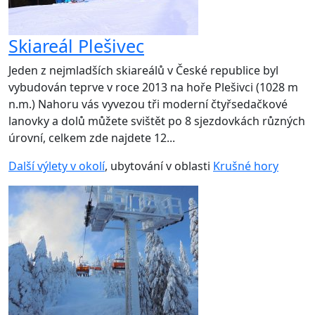
Skiareál Plešivec
Jeden z nejmladších skiareálů v České republice byl
vybudován teprve v roce 2013 na hoře Plešivci (1028 m
n.m.) Nahoru vás vyvezou tři moderní čtyřsedačkové
lanovky a dolů můžete svištět po 8 sjezdovkách různých
úrovní, celkem zde najdete 12...
Další výlety v okolí
, ubytování v oblasti
Krušné hory