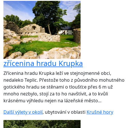
zřícenina hradu Krupka
Zřícenina hradu Krupka leží ve stejnojmenné obci,
nedaleko Teplic. Přestože toho z původního mohutného
gotického hradu se stěnami o tloušťce přes 6 m už
mnoho nezbylo, stojí za to ho navštívit, a to kvůli
krásnému výhledu nejen na lázeňské město...
Další výlety v okolí
, ubytování v oblasti
Krušné hory