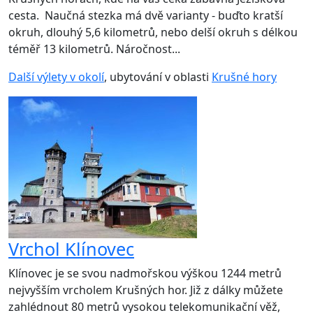
cesta. Naučná stezka má dvě varianty - buďto kratší
okruh, dlouhý 5,6 kilometrů, nebo delší okruh s délkou
téměř 13 kilometrů. Náročnost...
Další výlety v okolí
, ubytování v oblasti
Krušné hory
Vrchol Klínovec
Klínovec je se svou nadmořskou výškou 1244 metrů
nejvyšším vrcholem Krušných hor. Již z dálky můžete
zahlédnout 80 metrů vysokou telekomunikační věž,