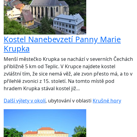
Kostel Nanebevzetí Panny Marie
Krupka
Menší městečko Krupka se nachází v severních Čechách
přibližně 5 km od Teplic. V Krupce najdete kostel
zvláštní tím, že sice nemá věž, ale zvon přesto má, a to v
přilehlé zvonici z 15. století. Na tomto místě pod
hradem Krupka stával kostel již...
Další výlety v okolí
, ubytování v oblasti
Krušné hory