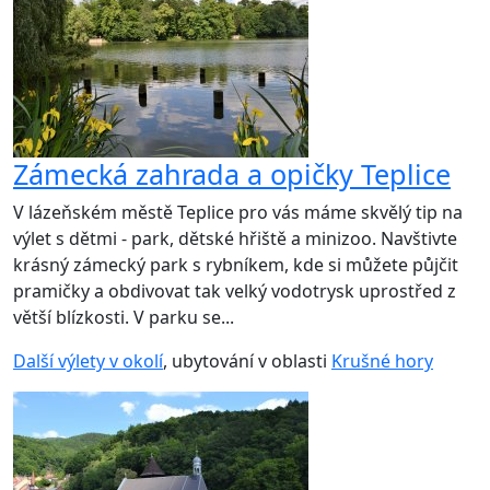
Zámecká zahrada a opičky Teplice
V lázeňském městě Teplice pro vás máme skvělý tip na
výlet s dětmi - park, dětské hřiště a minizoo. Navštivte
krásný zámecký park s rybníkem, kde si můžete půjčit
pramičky a obdivovat tak velký vodotrysk uprostřed z
větší blízkosti. V parku se...
Další výlety v okolí
, ubytování v oblasti
Krušné hory