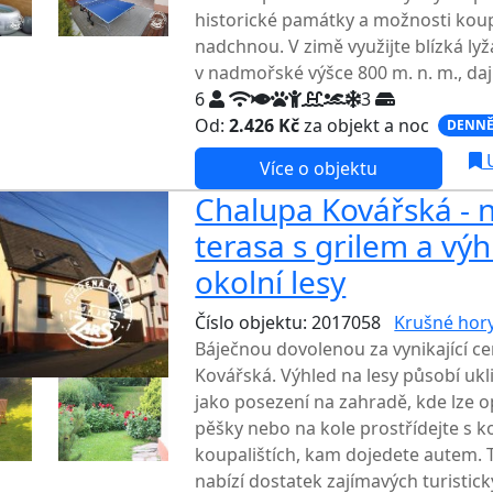
historické památky a možnosti kou
nadchnou. V zimě využijte blízká lyž
v nadmořské výšce 800 m. n. m., daj
6
3
Od:
2.426 Kč
za objekt a noc
DENNĚ
U
Více o objektu
Chalupa Kovářská - 
terasa s grilem a vý
okolní lesy
Číslo objektu: 2017058
Krušné hor
Báječnou dovolenou za vynikající ce
Kovářská. Výhled na lesy působí uk
jako posezení na zahradě, kde lze op
pěšky nebo na kole prostřídejte s 
koupalištích, kam dojedete autem. 
nabízí dostatek zajímavých turistický