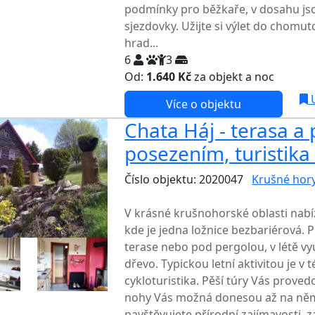
podmínky pro běžkaře, v dosahu js
sjezdovky. Užijte si výlet do chom
hrad...
6
3
Od:
1.640 Kč
za objekt a noc
U
Více o objektu
Chata Háj - terasa a 
posezením, turistika 
Číslo objektu: 2020047
Krušné hor
TOP HODNOCENÍ
V krásné krušnohorské oblasti nabí
kde je jedna ložnice bezbariérová. 
terase nebo pod pergolou, v létě využ
dřevo. Typickou letní aktivitou je v 
cykloturistika. Pěší túry Vás proved
nohy Vás možná donesou až na něm
navštěvujete přírodní zajímavosti, 