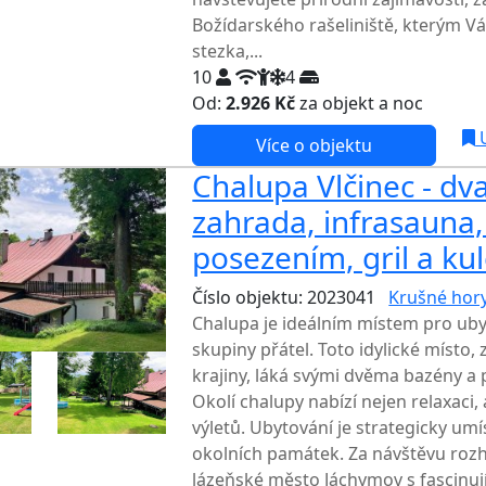
Božídarského rašeliniště, kterým V
stezka,...
10
4
Od:
2.926 Kč
za objekt a noc
U
Více o objektu
Chalupa Vlčinec - dv
zahrada, infrasauna,
posezením, gril a ku
Číslo objektu: 2023041
Krušné hor
Chalupa je ideálním místem pro uby
skupiny přátel. Toto idylické místo
krajiny, láká svými dvěma bazény a
Okolí chalupy nabízí nejen relaxaci,
výletů. Ubytování je strategicky um
okolních památek. Za návštěvu rozh
lázeňské město Jáchymov s fascinu