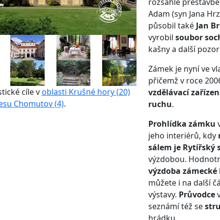
rozsáhlé přestavbě,
Adam (syn Jana Hrzá
působil také
Jan Br
vyrobil
soubor soc
kašny a další pozo
Zámek je nyní ve vla
přičemž v roce 200
stické cíle v
oblasti Krušné hory (20)
vzdělávací zaříze
esu Chomutov (4)
.
ruchu
.
Prohlídka zámku
v
jeho interiérů, kdy
sálem je Rytířský 
výzdobou. Hodnotn
výzdoba zámecké 
můžete i na další č
výstavy.
Průvodce
seznámí též se
str
hrádku.