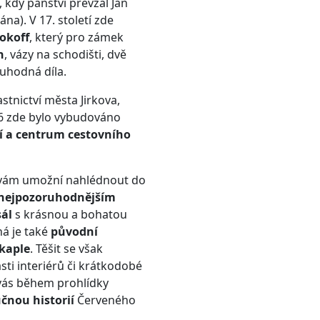
 kdy panství převzal Jan
na). V 17. století zde
okoff
, který pro zámek
h
, vázy na schodišti, dvě
ruhodná díla.
stnictví města Jirkova,
6 zde bylo vybudováno
ní a centrum cestovního
ám umožní nahlédnout do
nejpozoruhodnějším
sál
s krásnou a bohatou
á je také
původní
kaple
. Těšit se však
ásti interiérů či krátkodobé
vás během prohlídky
učnou historií
Červeného