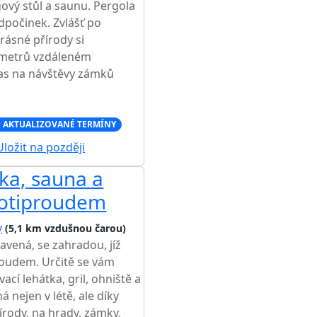
ový stůl a saunu. Pergola
dpočinek. Zvlášť po
rásné přírody si
ilometrů vzdáleném
as na návštěvy zámků
 AKTUALIZOVANÉ TERMÍNY
ložit na později
vka, sauna a
rotiproudem
y
(5,1 km vzdušnou čarou)
avená, se zahradou, jíž
roudem. Určitě se vám
ací lehátka, gril, ohniště a
á nejen v létě, ale díky
írody, na hrady, zámky,