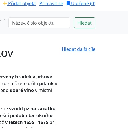
Přidat objekt
Přihlásit se
Uložené (
0
)
s
kov
Hledat další cíle
rvený hrádek v Jirkově
-
 zde můžete užít i
piknik
v
nebo
dobré víno
v místní
 zde
vznikl již na začátku
nešní
podobu barokního
až
v letech 1655 - 1675
při