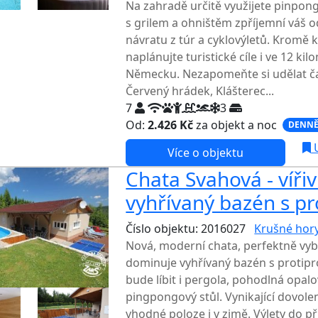
Na zahradě určitě využijete pinpong
s grilem a ohništěm zpříjemní váš o
návratu z túr a cyklovýletů. Kromě k
naplánujte turistické cíle i ve 12 k
Německu. Nezapomeňte si udělat č
Červený hrádek, Klášterec...
7
3
Od:
2.426 Kč
za objekt a noc
DENNĚ
U
Více o objektu
Chata Svahová - víři
vyhřívaný bazén s p
Číslo objektu: 2016027
Krušné hor
Nová, moderní chata, perfektně vyb
dominuje vyhřívaný bazén s protip
bude líbit i pergola, pohodlná opalov
pingpongový stůl. Vynikající dovolen
vhodné poloze i v zimě. Výlety do př