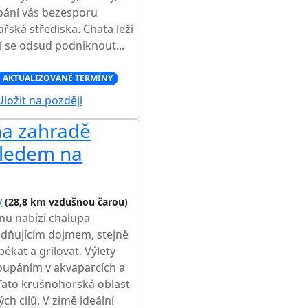
pání vás bezesporu
ařská střediska. Chata leží
í se odsud podniknout...
 AKTUALIZOVANÉ TERMÍNY
ložit na později
na zahradě
hledem na
y
(28,8 km vzdušnou čarou)
nu nabízí chalupa
lidňujícím dojmem, stejně
ékat a grilovat. Výlety
koupáním v akvaparcích a
Tato krušnohorská oblast
ch cílů. V zimě ideální