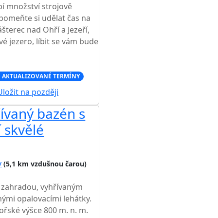
bí množství strojově
pomeňte si udělat čas na
terec nad Ohří a Jezeří,
 jezero, líbit se vám bude
 AKTUALIZOVANÉ TERMÍNY
ložit na později
ívaný bazén s
 skvělé
y
(5,1 km vzdušnou čarou)
u zahradou, vyhřívaným
mi opalovacími lehátky.
řské výšce 800 m. n. m.