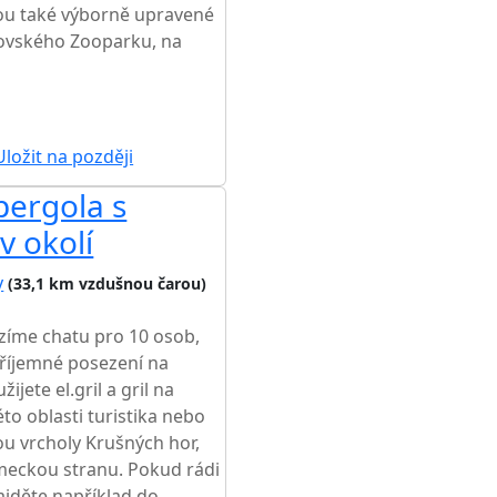
ou také výborně upravené
utovského Zooparku, na
ložit na později
pergola s
v okolí
y
(33,1 km vzdušnou čarou)
zíme chatu pro 10 osob,
Příjemné posezení na
ijete el.gril a gril na
této oblasti turistika nebo
ou vrcholy Krušných hor,
eckou stranu. Pokud rádi
zajděte například do