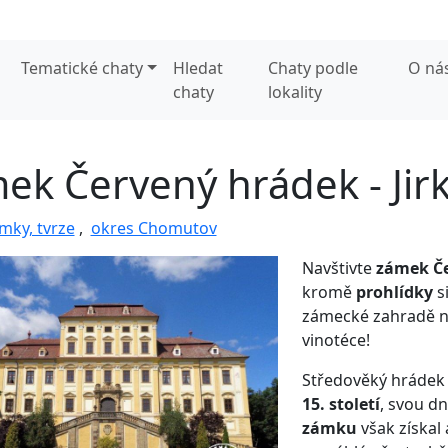
Tematické chaty
Hledat
Chaty podle
O ná
chaty
lokality
ek Červený hrádek - Jir
mky, tvrze
,
okres Chomutov
Navštivte
zámek Če
kromě
prohlídky
si
zámecké zahradě 
vinotéce!
Středověký hrádek
15. století
, svou d
zámku
však získal 