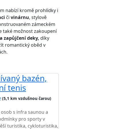
 nabízí kromě prohlídky i
ci
či
vinárnu
, stylově
konstruovaném zámeckém
 je také možnost zakoupení
a zapůjčení deky,
díky
ít romantický oběd v
ch.
řívaný bazén,
ní tenis
y
(5,1 km vzdušnou čarou)
 osob s infra saunou a
podmínky pro sporty v
ší turistika, cykloturistika,