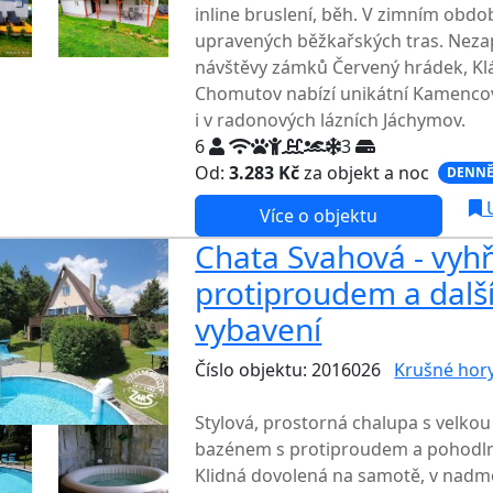
inline bruslení, běh. V zimním obdo
upravených běžkařských tras. Neza
návštěvy zámků Červený hrádek, Kláš
Chomutov nabízí unikátní Kamencové
i v radonových lázních Jáchymov.
6
3
Od:
3.283 Kč
za objekt a noc
DENNĚ
U
Více o objektu
Chata Svahová - vyhř
protiproudem a další
vybavení
Číslo objektu: 2016026
Krušné hor
TOP HODNOCENÍ
Stylová, prostorná chalupa s velko
bazénem s protiproudem a pohodlný
Klidná dovolená na samotě, v nadmo