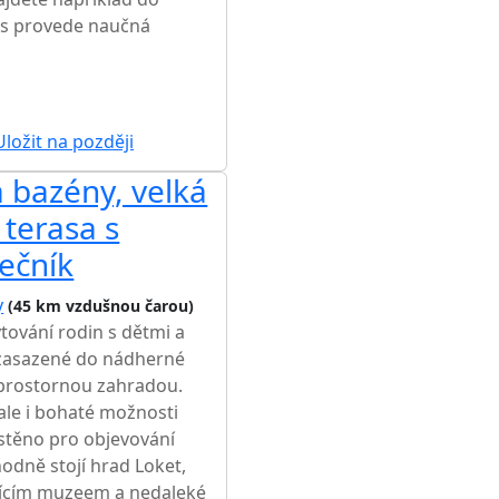
ás provede naučná
ložit na později
a bazény, velká
 terasa s
lečník
y
(45 km vzdušnou čarou)
tování rodin s dětmi a
, zasazené do nádherné
 prostornou zahradou.
 ale i bohaté možnosti
ístěno pro objevování
odně stojí hrad Loket,
jícím muzeem a nedaleké