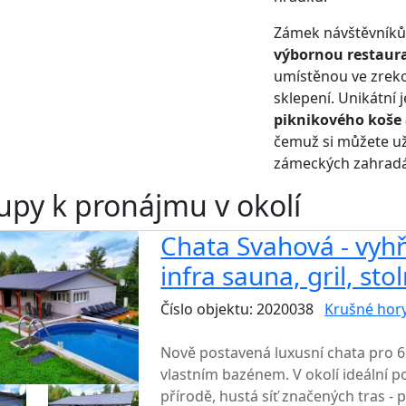
Zámek návštěvníkům
výbornou restaura
umístěnou ve zre
sklepení. Unikátní
piknikového koše 
čemuž si můžete už
zámeckých zahradá
upy k pronájmu v okolí
Chata Svahová - vyh
infra sauna, gril, stol
Číslo objektu: 2020038
Krušné hor
TOP HODNOCENÍ
Nově postavená luxusní chata pro 6
vlastním bazénem. V okolí ideální 
přírodě, hustá síť značených tras - pě