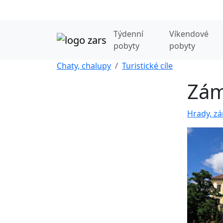
Týdenní
Víkendové
pobyty
pobyty
Chaty, chalupy
Turistické cíle
Zám
Hrady, zá