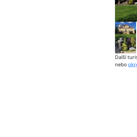
prev
next
Další turi
nebo
okr