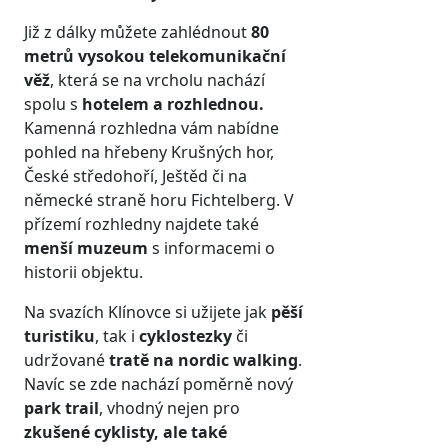
Již z dálky můžete zahlédnout
80
metrů vysokou
telekomunikační
věž
, která se na vrcholu nachází
spolu s
hotelem a rozhlednou.
Kamenná rozhledna vám nabídne
pohled na hřebeny Krušných hor,
České středohoří, Ještěd či na
německé straně horu Fichtelberg. V
přízemí rozhledny najdete také
menší muzeum
s informacemi o
historii objektu.
Na svazích Klínovce si užijete jak
pěší
turistiku
, tak i
cyklostezky
či
udržované
tratě na nordic walking
.
Navíc se zde nachází poměrně nový
park trail
, vhodný nejen pro
zkušené cyklisty, ale také