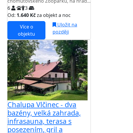
chomutovského Zooparku, na hrad...
6
3
Od:
1.640 Kč
za objekt a noc
Uložit na
Více o
později
objektu
Chalupa Vlčinec - dva
bazény, velká zahrada,
infrasauna, terasa s
posezením, gril a