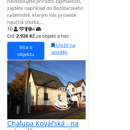
navštěvujete přírodní zajímavosti,
zajděte například do Božídarského
rašeliniště, kterým Vás provede
naučná stezka,...
10
4
Od:
2.926 Kč
za objekt a noc
Uložit na
Více o
později
objektu
Chalupa Kovářská - na