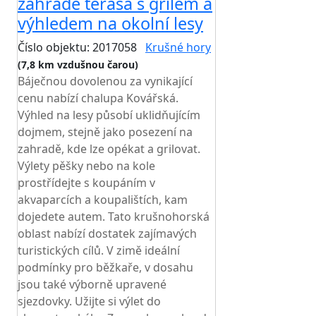
zahradě terasa s grilem a
výhledem na okolní lesy
Číslo objektu: 2017058
Krušné hory
(7,8 km vzdušnou čarou)
Báječnou dovolenou za vynikající
cenu nabízí chalupa Kovářská.
Výhled na lesy působí uklidňujícím
dojmem, stejně jako posezení na
zahradě, kde lze opékat a grilovat.
Výlety pěšky nebo na kole
prostřídejte s koupáním v
akvaparcích a koupalištích, kam
dojedete autem. Tato krušnohorská
oblast nabízí dostatek zajímavých
turistických cílů. V zimě ideální
podmínky pro běžkaře, v dosahu
jsou také výborně upravené
sjezdovky. Užijte si výlet do