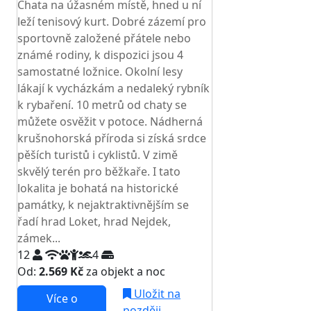
Chata na úžasném místě, hned u ní
leží tenisový kurt. Dobré zázemí pro
sportovně založené přátele nebo
známé rodiny, k dispozici jsou 4
samostatné ložnice. Okolní lesy
lákají k vycházkám a nedaleký rybník
k rybaření. 10 metrů od chaty se
můžete osvěžit v potoce. Nádherná
krušnohorská příroda si získá srdce
pěších turistů i cyklistů. V zimě
skvělý terén pro běžkaře. I tato
lokalita je bohatá na historické
památky, k nejaktraktivnějším se
řadí hrad Loket, hrad Nejdek,
zámek...
12
4
Od:
2.569 Kč
za objekt a noc
Uložit na
Více o
později