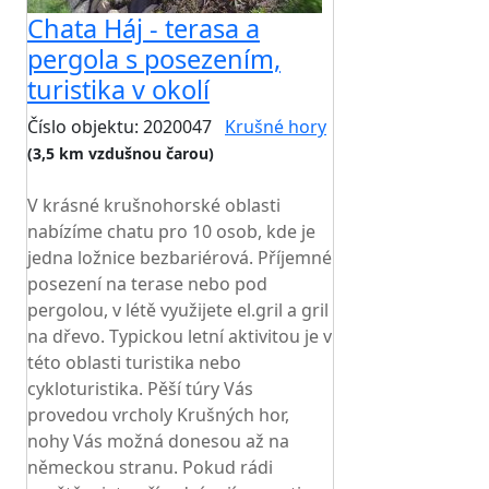
Chata Háj - terasa a
pergola s posezením,
turistika v okolí
Číslo objektu: 2020047
Krušné hory
(3,5 km vzdušnou čarou)
TOP HODNOCENÍ
V krásné krušnohorské oblasti
nabízíme chatu pro 10 osob, kde je
jedna ložnice bezbariérová. Příjemné
posezení na terase nebo pod
pergolou, v létě využijete el.gril a gril
na dřevo. Typickou letní aktivitou je v
této oblasti turistika nebo
cykloturistika. Pěší túry Vás
provedou vrcholy Krušných hor,
nohy Vás možná donesou až na
německou stranu. Pokud rádi