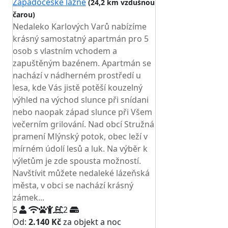
Západočeské lázně
(24,2 km vzdušnou
čarou)
TOP HODNOCENÍ
Nedaleko Karlových Varů nabízíme
krásný samostatný apartmán pro 5
osob s vlastním vchodem a
zapuštěným bazénem. Apartmán se
nachází v nádherném prostředí u
lesa, kde Vás jistě potěší kouzelný
výhled na východ slunce při snídani
nebo naopak západ slunce při Všem
večerním grilování. Nad obcí Stružná
pramení Mlýnský potok, obec leží v
mírném údolí lesů a luk. Na výběr k
výletům je zde spousta možností.
Navštívit můžete nedaleké lázeňská
města, v obci se nachází krásný
zámek...
5
2
Od:
2.140 Kč
za objekt a noc