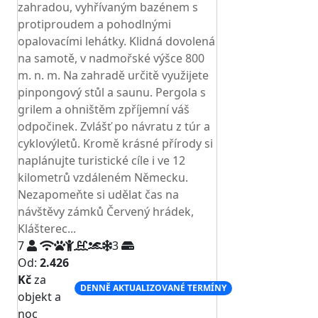
zahradou, vyhřívaným bazénem s
protiproudem a pohodlnými
opalovacími lehátky. Klidná dovolená
na samotě, v nadmořské výšce 800
m. n. m. Na zahradě určitě využijete
pinpongový stůl a saunu. Pergola s
grilem a ohništěm zpříjemní váš
odpočinek. Zvlášť po návratu z túr a
cyklovýletů. Kromě krásné přírody si
naplánujte turistické cíle i ve 12
kilometrů vzdáleném Německu.
Nezapomeňte si udělat čas na
návštěvy zámků Červený hrádek,
Klášterec...
7
3
Od:
2.426
Kč
za
DENNĚ AKTUALIZOVANÉ TERMÍNY
objekt a
noc