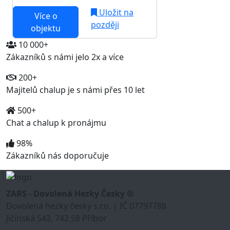
Uložit na
Více o
později
objektu
10 000+
Zákazníků s námi jelo 2x a více
200+
Majitelů chalup je s námi přes 10 let
500+
Chat a chalup k pronájmu
98%
Zákazníků nás doporučuje
ZARS - Dovolená Hezky Česky ®
Dovolená hezky česky s.r.o. | IČ 07797788
Jičínská 543, 742 58 Příbor