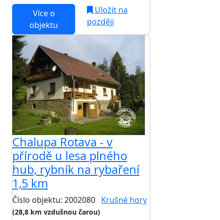
Uložit na
Více o
později
objektu
Chalupa Rotava - v
přírodě u lesa plného
hub, rybník na rybaření
1,5 km
Číslo objektu: 2002080
Krušné hory
(28,8 km vzdušnou čarou)