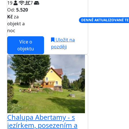
19
7
Od:
5.520
Kč
za
NEJNIŽŠÍ CENA NA TRHU
DENNĚ AKTUALIZOVANÉ T
objekt a
noc
Uložit na
Více o
později
objektu
Chalupa Abertamy - s
jezírkem, posezením a