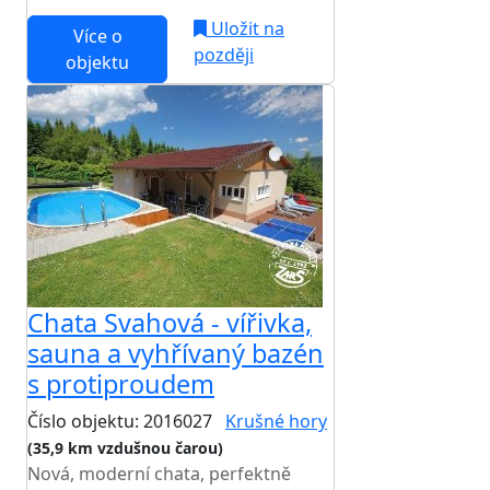
Uložit na
Více o
později
objektu
Chata Svahová - vířivka,
sauna a vyhřívaný bazén
s protiproudem
Číslo objektu: 2016027
Krušné hory
(35,9 km vzdušnou čarou)
Nová, moderní chata, perfektně