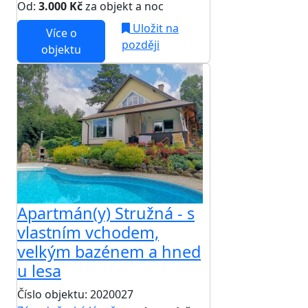
Od:
3.000 Kč
za objekt a noc
Uložit na
Více o
později
objektu
Apartmán(y) Stružná - s
vlastním vchodem,
velkým bazénem a hned
u lesa
Číslo objektu: 2020027