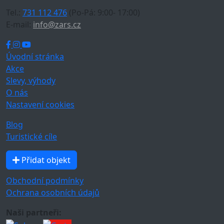
Tel.:
731 112 476
(Po-Pá: 9:00- 17:00)
E-mail:
info@zars.cz
Úvodní stránka
Akce
Slevy, výhody
O nás
Nastavení cookies
Blog
Turistické cíle
Přidat objekt
Obchodní podmínky
Ochrana osobních údajů
Naši partneři: