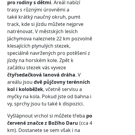
pro rodiny s dětmi
. Areál nabízí
trasy s různými úrovněmi a
také krátký naučný okruh, pumt
track, kde si jízdu můžete nejprve
natrénovat. V městských lesích
Jáchymova naleznete 22 km pozvolně
klesajících plynulých stezek,
speciálně navržených pro potěšení z
jízdy na horském kole. Zpět k
začátku stezek vás vyveze
čtyřsedačková lanová dráha
. V
areálu jsou
dvě půjčovny terénních
kol i koloběžek
, včetně servisu a
myčky na kola. Pokud jste od bahna i
vy, sprchy jsou tu také k dispozici.
Vyšlápnout vrchol si můžete třeba
po
červené značce z Božího Daru
(cca 4
km). Dostanete se sem však i na