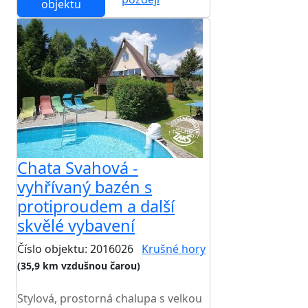
objektu
Chata Svahová -
vyhřívaný bazén s
protiproudem a další
skvělé vybavení
Číslo objektu: 2016026
Krušné hory
(35,9 km vzdušnou čarou)
TOP HODNOCENÍ
Stylová, prostorná chalupa s velkou