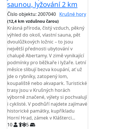
saunou, lyžování 2 km
Číslo objektu: 2007040
Krušné hory
(12,4 km vzdušnou čarou)
Krásná příroda, čistý vzduch, pěkný
výhled do okolí, vlastní sauna, pět
dvoulůžkových ložnic – to jsou
největší přednosti ubytování v
chalupě Abertamy. V zimě vynikající
podmínky pro běžkaře i lyžaře. Letní
měsíce slibují bezva koupání, ať už
jde o rybníky, zatopený lom,
koupaliště nebo akvapark. Turistické
trasy jsou v Krušných horách
výborně značené, výlety si pochvalují
i cyklisté. V podhůří najdete zajímavé
historické památky, kupříkladu
Horní Hrad, zámek v Klášterci...
10
5