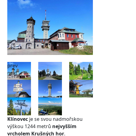
prev
next
Klínovec
je se svou nadmořskou
výškou 1244 metrů
nejvyšším
vrcholem Krušných hor
.