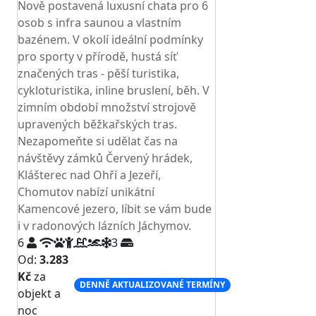
Nově postavená luxusní chata pro 6
osob s infra saunou a vlastním
bazénem. V okolí ideální podmínky
pro sporty v přírodě, hustá síť
značených tras - pěší turistika,
cykloturistika, inline bruslení, běh. V
zimním období množství strojově
upravených běžkařských tras.
Nezapomeňte si udělat čas na
návštěvy zámků Červený hrádek,
Klášterec nad Ohří a Jezeří,
Chomutov nabízí unikátní
Kamencové jezero, líbit se vám bude
i v radonových lázních Jáchymov.
6
3
Od:
3.283
Kč
za
DENNĚ AKTUALIZOVANÉ TERMÍNY
objekt a
noc