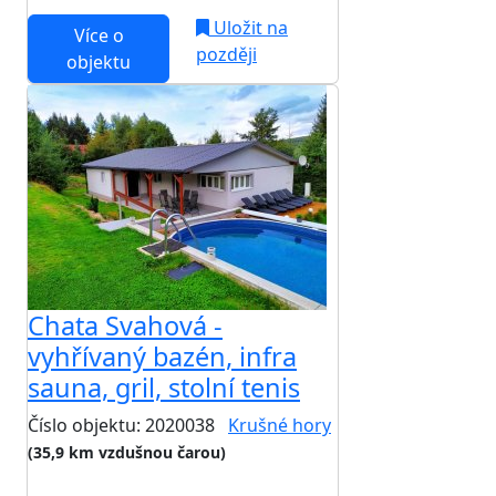
Uložit na
Více o
později
objektu
Chata Svahová -
vyhřívaný bazén, infra
sauna, gril, stolní tenis
Číslo objektu: 2020038
Krušné hory
(35,9 km vzdušnou čarou)
TOP HODNOCENÍ