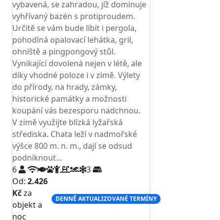
vybavená, se zahradou, jíž dominuje
vyhřívaný bazén s protiproudem.
Určitě se vám bude líbit i pergola,
pohodlná opalovací lehátka, gril,
ohniště a pingpongový stůl.
Vynikající dovolená nejen v létě, ale
díky vhodné poloze i v zimě. Výlety
do přírody, na hrady, zámky,
historické památky a možnosti
koupání vás bezesporu nadchnou.
V zimě využijte blízká lyžařská
střediska. Chata leží v nadmořské
výšce 800 m. n. m., dají se odsud
podniknout...
6
3
Od:
2.426
Kč
za
DENNĚ AKTUALIZOVANÉ TERMÍNY
objekt a
noc