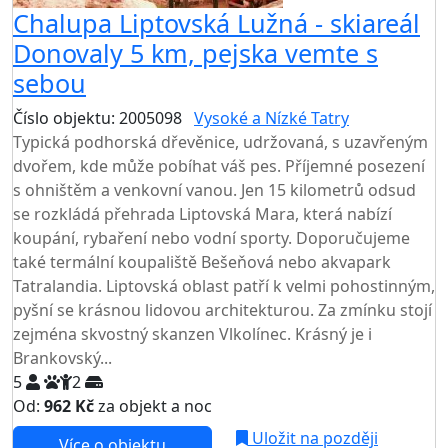
Chalupa Liptovská Lužná - skiareál
Donovaly 5 km, pejska vemte s
sebou
Číslo objektu: 2005098
Vysoké a Nízké Tatry
Typická podhorská dřevěnice, udržovaná, s uzavřeným
dvořem, kde může pobíhat váš pes. Příjemné posezení
s ohništěm a venkovní vanou. Jen 15 kilometrů odsud
se rozkládá přehrada Liptovská Mara, která nabízí
koupání, rybaření nebo vodní sporty. Doporučujeme
také termální koupaliště Bešeňová nebo akvapark
Tatralandia. Liptovská oblast patří k velmi pohostinným,
pyšní se krásnou lidovou architekturou. Za zmínku stojí
zejména skvostný skanzen Vlkolínec. Krásný je i
Brankovský...
5
2
Od:
962 Kč
za objekt a noc
NEJNIŽŠÍ CENA NA TRHU
Uložit na později
Více o objektu