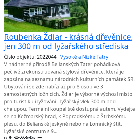
Roubenka Ždiar - krásná dřevěnice,
jen 300 m od lyžařského střediska
Číslo objektu: 2022044
Vysoké a Nízké Tatry
V nádherné přírodě Belianských Tater pohádková
pečlivě zrekonstruovaná stylová dřevěnice, která je
zapsána na seznamu národních kulturních památek SR.
Ubytování se zde nabízí až pro 8 osob ve 3
samostatných ložnicích. Ždiar je výborné výchozí místo
pro turistiku i lyžování - lyžařský vlek 300 m pod
chalupou. Termální koupaliště dostupná autem. Vydejte
se na Kežmarský hrad, k Popradskému a Štrbskému
plesu, do Belianské jeskyně nebo na Lomnický štít.
Lyžařské centrum s 9...
9
3