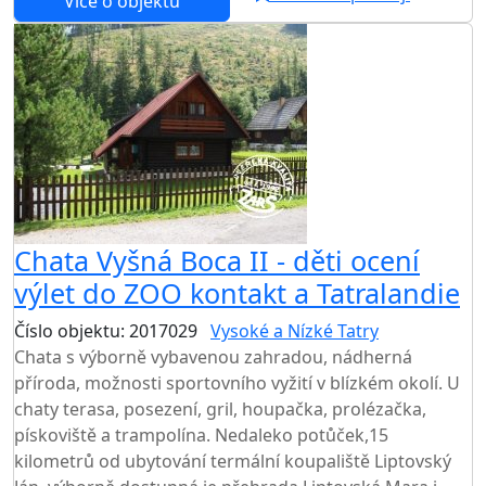
Více o objektu
Chata Vyšná Boca II - děti ocení
výlet do ZOO kontakt a Tatralandie
Číslo objektu: 2017029
Vysoké a Nízké Tatry
Chata s výborně vybavenou zahradou, nádherná
příroda, možnosti sportovního vyžití v blízkém okolí. U
chaty terasa, posezení, gril, houpačka, prolézačka,
pískoviště a trampolína. Nedaleko potůček,15
kilometrů od ubytování termální koupaliště Liptovský