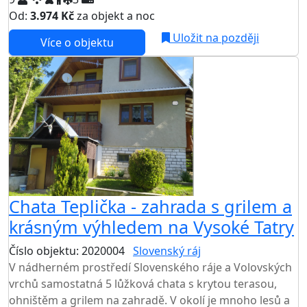
Od:
3.974 Kč
za objekt a noc
NEJNIŽŠÍ CENA NA TRHU
Uložit na později
Více o objektu
Chata Teplička - zahrada s grilem a
krásným výhledem na Vysoké Tatry
Číslo objektu: 2020004
Slovenský ráj
V nádherném prostředí Slovenského ráje a Volovských
vrchů samostatná 5 lůžková chata s krytou terasou,
ohništěm a grilem na zahradě. V okolí je mnoho lesů a