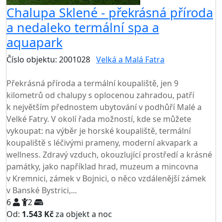
Chalupa Sklené - překrásná příroda
a nedaleko termální spa a
aquapark
Číslo objektu: 2001028
Velká a Malá Fatra
TOP HODNOCENÍ
Překrásná příroda a termální koupaliště, jen 9
kilometrů od chalupy s oplocenou zahradou, patří
k největším přednostem ubytování v podhůří Malé a
Velké Fatry. V okolí řada možností, kde se můžete
vykoupat: na výběr je horské koupaliště, termální
koupaliště s léčivými prameny, moderní akvapark a
wellness. Zdravý vzduch, okouzlující prostředí a krásné
památky, jako například hrad, muzeum a mincovna
v Kremnici, zámek v Bojnici, o něco vzdálenější zámek
v Banské Bystrici,...
6
2
Od:
1.543 Kč
za objekt a noc
NEJNIŽŠÍ CENA NA TRHU