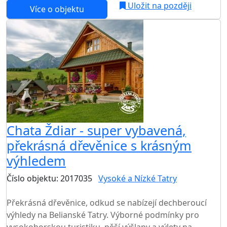
Uložit na později
Více o objektu
Chata Ždiar - super vybavená,
překrásná dřevěnice s krásným
výhledem
Číslo objektu: 2017035
Vysoké a Nízké Tatry
TOP HODNOCENÍ
Překrásná dřevěnice, odkud se nabízejí dechberoucí
výhledy na Belianské Tatry. Výborné podmínky pro
vysokohorskou turistiku, pěší výšlapy a výlety na