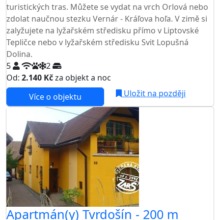
turistických tras. Můžete se vydat na vrch Orlová nebo
zdolat naučnou stezku Vernár - Kráľova hoľa. V zimě si
zalyžujete na lyžařském středisku přímo v Liptovské
Tepličce nebo v lyžařském středisku Svit Lopušná
Dolina.
5
2
Od:
2.140 Kč
za objekt a noc
NEJNIŽŠÍ CENA NA TRHU
Uložit na později
Více o objektu
Apartmán(y) Tvrdošín - 200 m