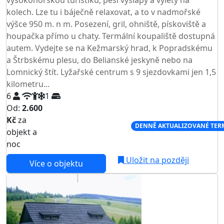
kolech. Lze tu i báječně relaxovat, a to v nadmořské
výšce 950 m. n m. Posezení, gril, ohniště, pískoviště a
houpačka přímo u chaty. Termální koupaliště dostupná
autem. Vydejte se na Kežmarský hrad, k Popradskému
a Štrbskému plesu, do Belianské jeskyně nebo na
Lomnický štít. Lyžařské centrum s 9 sjezdovkami jen 1,5
kilometru...
6
1
Od:
2.600
Kč
za
NEJNIŽŠÍ CENA NA TRHU
DENNĚ AKTUALIZOVANÉ TER
objekt a
noc
Uložit na později
Více o objektu