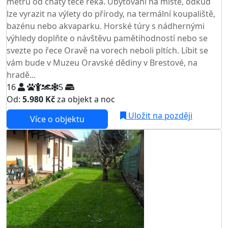
metrů od chaty teče řeka. Ubytování na místě, odkud
lze vyrazit na výlety do přírody, na termální koupaliště,
bazénu nebo akvaparku. Horské túry s nádhernými
výhledy doplňte o návštěvu pamětihodností nebo se
svezte po řece Oravě na vorech neboli pltích. Líbit se
vám bude v Muzeu Oravské dědiny v Brestové, na
hradě...
16
5
Od:
5.980 Kč
za objekt a noc
NEJNIŽŠÍ CENA NA TRHU
Uložit na později
Více o objektu