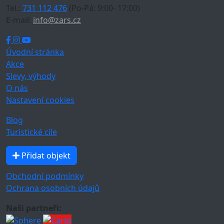
Tel.:
731 112 476
(Po-Pá: 9:00- 17:00)
E-mail:
info@zars.cz
Úvodní stránka
Akce
Slevy, výhody
O nás
Nastavení cookies
Blog
Turistické cíle
Přidat objekt
Obchodní podmínky
Ochrana osobních údajů
Naši partneři: