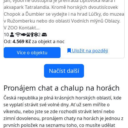
Ján, výborně dostupná je přehrada Liptovská Mara i
akvapark Tatralandia. Kromě horských dvoutisícovek
Chopok a Ďumbier se vydejte i na hrad Lúčky, do muzea
v Ružomberku nebo do oblasti Vodních mlýnů Oblazy.
V ZOO Kontakt...
10
2
Od:
4.569 Kč
za objekt a noc
Uložit na později
Více o objektu
Načíst další
Pronájem chat a chalup na horách
Česká republika je plná krásných horských oblastí, kde
se vyplatí strávit své volné dny. Ať už sem míříte o
víkendu, nebo jste se zde rozhodli strávit letní nebo
zimní dovolenou, pronájem chaty na horách je jednou z
prvních položek na seznamu toho, co musíte udělat