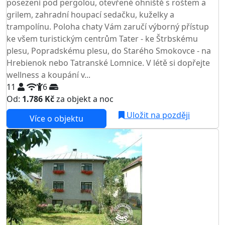
posezení pod pergolou, otevřené ohniště s roštem a
grilem, zahradní houpací sedačku, kuželky a
trampolínu. Poloha chaty Vám zaručí výborný přístup
ke všem turistickým centrům Tater - ke Štrbskému
plesu, Popradskému plesu, do Starého Smokovce - na
Hrebienok nebo Tatranské Lomnice. V létě si dopřejte
wellness a koupání v...
11
6
Od:
1.786 Kč
za objekt a noc
NEJNIŽŠÍ CENA NA TRHU
Uložit na později
Více o objektu