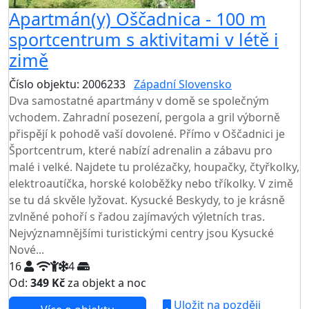
Apartmán(y) Oščadnica - 100 m
sportcentrum s aktivitami v létě i
zimě
Číslo objektu: 2006233
Západní Slovensko
Dva samostatné apartmány v domě se společným
vchodem. Zahradní posezení, pergola a gril výborně
přispějí k pohodě vaší dovolené. Přímo v Oščadnici je
Športcentrum, které nabízí adrenalin a zábavu pro
malé i velké. Najdete tu prolézačky, houpačky, čtyřkolky,
elektroautíčka, horské koloběžky nebo tříkolky. V zimě
se tu dá skvěle lyžovat. Kysucké Beskydy, to je krásně
zvlněné pohoří s řadou zajímavých výletních tras.
Nejvýznamnějšími turistickými centry jsou Kysucké
Nové...
16
4
Od:
349 Kč
za objekt a noc
Uložit na později