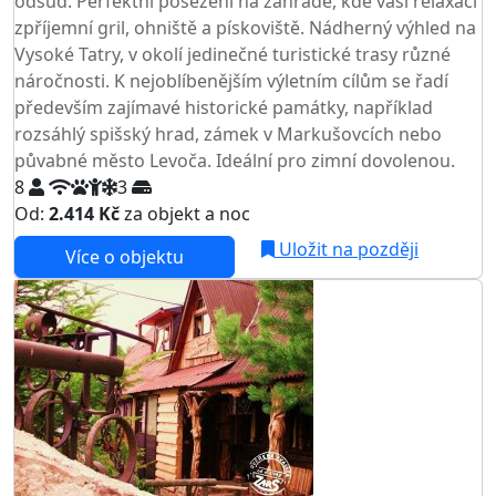
odsud. Perfektní posezení na zahradě, kde vaši relaxaci
zpříjemní gril, ohniště a pískoviště. Nádherný výhled na
Vysoké Tatry, v okolí jedinečné turistické trasy různé
náročnosti. K nejoblíbenějším výletním cílům se řadí
především zajímavé historické památky, například
rozsáhlý spišský hrad, zámek v Markušovcích nebo
půvabné město Levoča. Ideální pro zimní dovolenou.
8
3
Od:
2.414 Kč
za objekt a noc
NEJNIŽŠÍ CENA NA TRHU
Uložit na později
Více o objektu