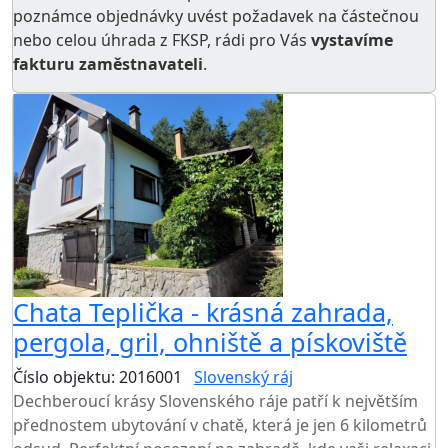
poznámce objednávky uvést požadavek na částečnou
nebo celou úhrada z FKSP, rádi pro Vás
vystavíme
fakturu zaměstnavateli
.
Chata Teplička - krásná zahrada,
pergola, gril, ohniště a pískoviště
Číslo objektu: 2016001
Slovenský ráj
TOP HODNOCENÍ
Dechberoucí krásy Slovenského ráje patří k největším
přednostem ubytování v chatě, která je jen 6 kilometrů