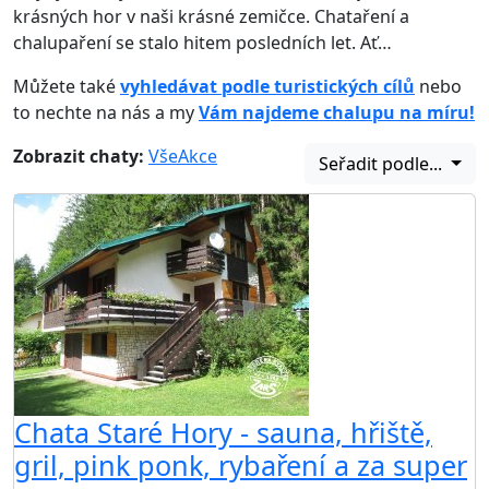
krásných hor v naši krásné zemičce. Chataření a
chalupaření se stalo hitem posledních let. Ať…
Můžete také
vyhledávat podle turistických cílů
nebo
to nechte na nás a my
Vám najdeme chalupu na míru!
Zobrazit chaty:
Vše
Akce
Seřadit podle...
Chata Staré Hory - sauna, hřiště,
gril, pink ponk, rybaření a za super