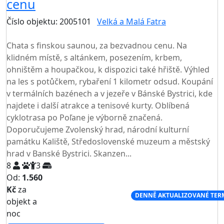
cenu
Číslo objektu: 2005101
Velká a Malá Fatra
TOP HODNOCENÍ
Chata s finskou saunou, za bezvadnou cenu. Na
klidném místě, s altánkem, posezením, krbem,
ohništěm a houpačkou, k dispozici také hřiště. Výhled
na les s potůčkem, rybaření 1 kilometr odsud. Koupání
v termálních bazénech a v jezeře v Bánské Bystrici, kde
najdete i další atrakce a tenisové kurty. Oblíbená
cyklotrasa po Poľane je výborně značená.
Doporučujeme Zvolenský hrad, národní kulturní
památku Kaliště, Středoslovenské muzeum a městský
hrad v Banské Bystrici. Skanzen...
8
3
Od:
1.560
Kč
za
NEJNIŽŠÍ CENA NA TRHU
DENNĚ AKTUALIZOVANÉ TER
objekt a
noc