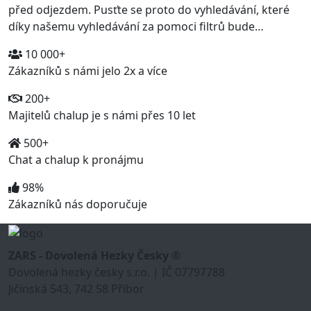
před odjezdem. Pusťte se proto do vyhledávání, které
díky našemu vyhledávání za pomoci filtrů bude…
10 000+
Zákazníků s námi jelo 2x a více
200+
Majitelů chalup je s námi přes 10 let
500+
Chat a chalup k pronájmu
98%
Zákazníků nás doporučuje
ZARS - Dovolená Hezky Česky ®
Dovolená hezky česky s.r.o. | IČ 07797788
Jičínská 543, 742 58 Příbor