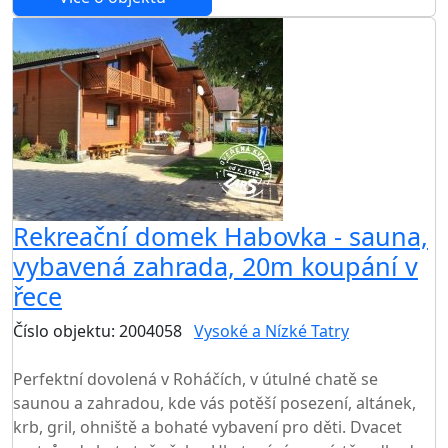
Rekreační domek Habovka - sauna,
vybavená zahrada, 20m koupání v
řece
Číslo objektu: 2004058
Vysoké a Nízké Tatry
TOP HODNOCENÍ
Perfektní dovolená v Roháčích, v útulné chatě se
saunou a zahradou, kde vás potěší posezení, altánek,
krb, gril, ohniště a bohaté vybavení pro děti. Dvacet