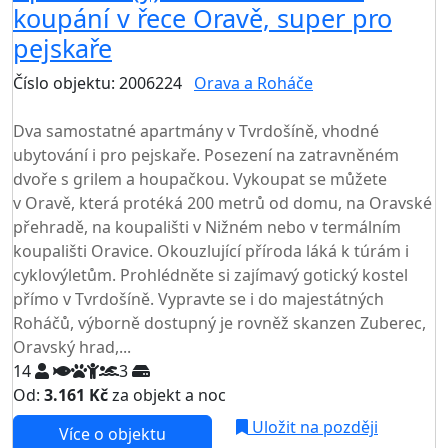
koupání v řece Oravě, super pro
pejskaře
Číslo objektu: 2006224
Orava a Roháče
TOP HODNOCENÍ
Dva samostatné apartmány v Tvrdošíně, vhodné
ubytování i pro pejskaře. Posezení na zatravněném
dvoře s grilem a houpačkou. Vykoupat se můžete
v Oravě, která protéká 200 metrů od domu, na Oravské
přehradě, na koupališti v Nižném nebo v termálním
koupališti Oravice. Okouzlující příroda láká k túrám i
cyklovýletům. Prohlédněte si zajímavý gotický kostel
přímo v Tvrdošíně. Vypravte se i do majestátných
Roháčů, výborně dostupný je rovněž skanzen Zuberec,
Oravský hrad,...
14
3
Od:
3.161 Kč
za objekt a noc
NEJNIŽŠÍ CENA NA TRHU
Uložit na později
Více o objektu