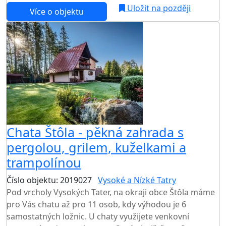
Uložit na později
Více o objektu
Chata Štôla - pěkná zahrada s
pergolou, grilem, kuželkami a
trampolínou
Číslo objektu: 2019027
Vysoké a Nízké Tatry
Pod vrcholy Vysokých Tater, na okraji obce Štôla máme
pro Vás chatu až pro 11 osob, kdy výhodou je 6
samostatných ložnic. U chaty využijete venkovní