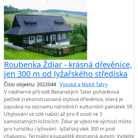
Roubenka Ždiar - krásná dřevěnice,
jen 300 m od lyžařského střediska
Číslo objektu: 2022044
Vysoké a Nízké Tatry
V nádherné přírodě Belianských Tater pohádková
pečlivě zrekonstruovaná stylová dřevěnice, která je
zapsána na seznamu národních kulturních památek SR.
Ubytování se zde nabízí až pro 8 osob ve 3
samostatných ložnicích. Ždiar je výborné výchozí místo
pro turistiku i lyžování - lyžařský vlek 300 m pod
chalupou. Termální koupaliště dostupná autem. Vydejte