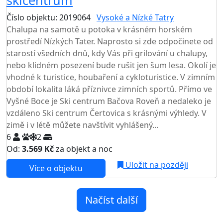
skicentrum
Číslo objektu: 2019064
Vysoké a Nízké Tatry
Chalupa na samotě u potoka v krásném horském
prostředí Nízkých Tater. Naprosto si zde odpočinete od
starostí všedních dnů, kdy Vás při grilování u chalupy,
nebo klidném posezení bude rušit jen šum lesa. Okolí je
vhodné k turistice, houbaření a cykloturistice. V zimním
období lokalita láká příznivce zimních sportů. Přímo ve
Vyšné Boce je Ski centrum Bačova Roveň a nedaleko je
vzdáleno Ski centrum Čertovica s krásnými výhledy. V
zimě i v létě můžete navštívit vyhlášený...
6
2
Od:
3.569 Kč
za objekt a noc
Uložit na později
Více o objektu
Načíst další