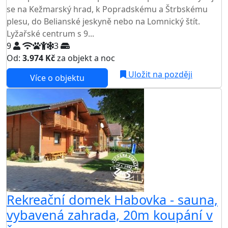
se na Kežmarský hrad, k Popradskému a Štrbskému
plesu, do Belianské jeskyně nebo na Lomnický štít.
Lyžařské centrum s 9...
9
3
Od:
3.974 Kč
za objekt a noc
NEJNIŽŠÍ CENA NA TRHU
Uložit na později
Více o objektu
Rekreační domek Habovka - sauna,
vybavená zahrada, 20m koupání v