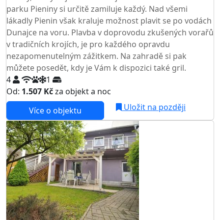
parku Pieniny si určitě zamiluje každý. Nad všemi
lákadly Pienin však kraluje možnost plavit se po vodách
Dunajce na voru. Plavba v doprovodu zkušených vorařů
v tradičních krojích, je pro každého opravdu
nezapomenutelným zážitkem. Na zahradě si pak
můžete posedět, kdy je Vám k dispozici také gril.
4
1
Od:
1.507 Kč
za objekt a noc
Uložit na později
Více o objektu