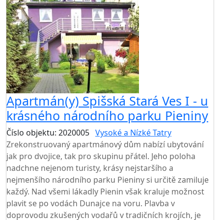
Apartmán(y) Spišská Stará Ves I - u
krásného národního parku Pieniny
Číslo objektu: 2020005
Vysoké a Nízké Tatry
Zrekonstruovaný apartmánový dům nabízí ubytování
jak pro dvojice, tak pro skupinu přátel. Jeho poloha
nadchne nejenom turisty, krásy nejstaršího a
nejmenšího národního parku Pieniny si určitě zamiluje
každý. Nad všemi lákadly Pienin však kraluje možnost
plavit se po vodách Dunajce na voru. Plavba v
doprovodu zkušených vodařů v tradičních krojích, je