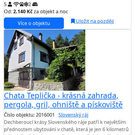
5
2
Od:
2.140 Kč
za objekt a noc
NEJNIŽŠÍ CENA NA TRHU
Uložit na později
Více o objektu
Chata Teplička - krásná zahrada,
pergola, gril, ohniště a pískoviště
Číslo objektu: 2016001
Slovenský ráj
TOP HODNOCENÍ
Dechberoucí krásy Slovenského ráje patří k největším
přednostem ubytování v chatě, která je jen 6 kilometrů