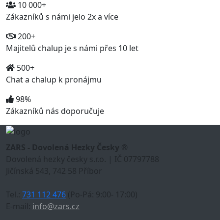
10 000+
Zákazníků s námi jelo 2x a více
200+
Majitelů chalup je s námi přes 10 let
500+
Chat a chalup k pronájmu
98%
Zákazníků nás doporučuje
ZARS - Dovolená Hezky Česky ®
Dovolená hezky česky s.r.o. | IČ 07797788
Jičínská 543, 742 58 Příbor
Tel.:
731 112 476
(Po-Pá: 9:00- 17:00)
E-mail:
info@zars.cz