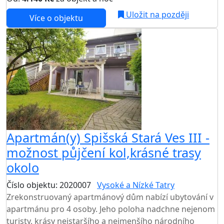
Uložit na později
Více o objektu
Apartmán(y) Spišská Stará Ves III -
možnost půjčení kol,krásné trasy
okolo
Číslo objektu: 2020007
Vysoké a Nízké Tatry
Zrekonstruovaný apartmánový dům nabízí ubytování v
apartmánu pro 4 osoby. Jeho poloha nadchne nejenom
turisty, krásy nejstaršího a nejmenšího národního