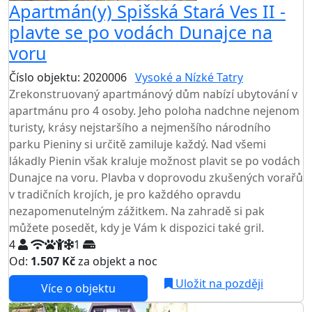
Apartmán(y) Spišská Stará Ves II -
plavte se po vodách Dunajce na
voru
Číslo objektu: 2020006
Vysoké a Nízké Tatry
Zrekonstruovaný apartmánový dům nabízí ubytování v
apartmánu pro 4 osoby. Jeho poloha nadchne nejenom
turisty, krásy nejstaršího a nejmenšího národního
parku Pieniny si určitě zamiluje každý. Nad všemi
lákadly Pienin však kraluje možnost plavit se po vodách
Dunajce na voru. Plavba v doprovodu zkušených vorařů
v tradičních krojích, je pro každého opravdu
nezapomenutelným zážitkem. Na zahradě si pak
můžete posedět, kdy je Vám k dispozici také gril.
4
1
Od:
1.507 Kč
za objekt a noc
Uložit na později
Více o objektu