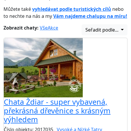
Můžete také
vyhledávat podle turistických cílů
nebo
to nechte na nás a my
Vám najdeme chalupu na míru!
Zobrazit chaty:
Vše
Akce
Seřadit podle...
Chata Ždiar - super vybavená,
překrásná dřevěnice s krásným
výhledem
Číslo objektu: 2017035
Vysoké a Nízké Tatry