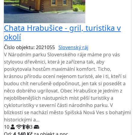
Chata Hrabušice - gril, turistika v
okolí
Číslo objektu: 2021055
Slovenský ráj
V Národním parku Slovenského ráje máme pro vás
stylovou dřevěnici, která je zařízena tak, aby
poskytovala hostům maximální komfort. Ticho,
krásnou přírodu ocení nejenom turisté, ale i ti, kteří si
budou chít nerušeně odpočinout, jen tak si posedět a
něco dobrého ugrilovat. Obec Hrabušice je jedním z
nejoblíbenějších nástupních míst pěší turistiky a
cykloturistiky v severní části národního parku. V
blízkosti se nachází město Spišská Nová Ves s bohatými
historickými a...
10
3
Od:
4.140 Kč
za objekt a noc