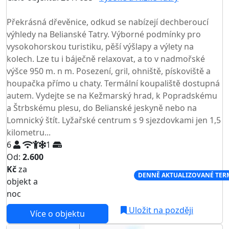
TOP HODNOCENÍ
Překrásná dřevěnice, odkud se nabízejí dechberoucí
výhledy na Belianské Tatry. Výborné podmínky pro
vysokohorskou turistiku, pěší výšlapy a výlety na
kolech. Lze tu i báječně relaxovat, a to v nadmořské
výšce 950 m. n m. Posezení, gril, ohniště, pískoviště a
houpačka přímo u chaty. Termální koupaliště dostupná
autem. Vydejte se na Kežmarský hrad, k Popradskému
a Štrbskému plesu, do Belianské jeskyně nebo na
Lomnický štít. Lyžařské centrum s 9 sjezdovkami jen 1,5
kilometru...
6
1
Od:
2.600
Kč
za
NEJNIŽŠÍ CENA NA TRHU
DENNĚ AKTUALIZOVANÉ TER
objekt a
noc
Uložit na později
Více o objektu