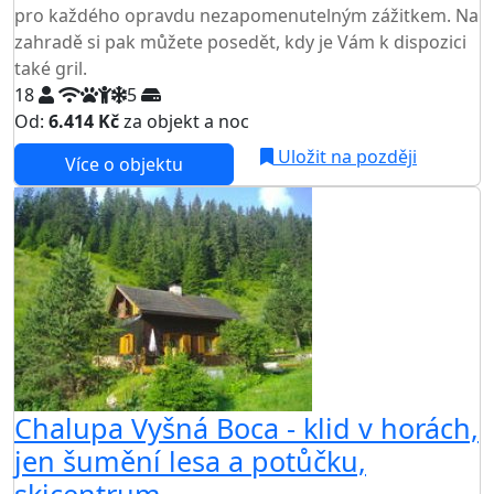
pro každého opravdu nezapomenutelným zážitkem. Na
zahradě si pak můžete posedět, kdy je Vám k dispozici
také gril.
18
5
Od:
6.414 Kč
za objekt a noc
Uložit na později
Více o objektu
Chalupa Vyšná Boca - klid v horách,
jen šumění lesa a potůčku,