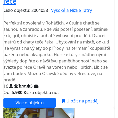
řece
Číslo objektu: 2004058
Vysoké a Nízké Tatry
TOP HODNOCENÍ
Perfektní dovolená v Roháčích, v útulné chatě se
saunou a zahradou, kde vás potěší posezení, altánek,
krb, gril, ohniště a bohaté vybavení pro děti. Dvacet
metrů od chaty teče řeka. Ubytování na místě, odkud
lze vyrazit na výlety do přírody, na termální koupaliště,
bazénu nebo akvaparku. Horské túry s nádhernými
výhledy doplňte o návštěvu pamětihodností nebo se
svezte po řece Oravě na vorech neboli pltích. Líbit se
vám bude v Muzeu Oravské dědiny v Brestové, na
hradě...
16
5
Od:
5.980 Kč
za objekt a noc
NEJNIŽŠÍ CENA NA TRHU
Uložit na později
Více o objektu