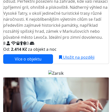
odsud. Perfektní posezení na zahradě, kde vaši relaxaci
zpříjemní gril, ohniště a pískoviště. Nádherný výhled na
Vysoké Tatry, v okolí jedinečné turistické trasy různé
náročnosti. K nejoblíbenějším výletním cílům se řadí
především zajímavé historické památky, například
rozsáhlý spišský hrad, zámek v Markušovcích nebo
půvabné město Levoča. Ideální pro zimní dovolenou.
8
3
Od:
2.414 Kč
za objekt a noc
NEJNIŽŠÍ CENA NA TRHU
Uložit na později
Více o objektu