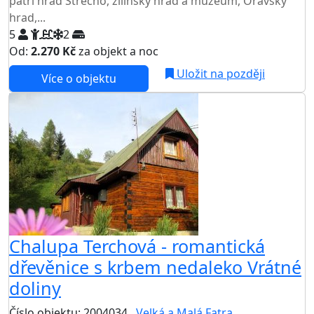
patří hrad Strečno, žilinský hrad a muzeum, Oravský
hrad,...
5
2
Od:
2.270 Kč
za objekt a noc
Uložit na později
Více o objektu
Chalupa Terchová - romantická
dřevěnice s krbem nedaleko Vrátné
doliny
Číslo objektu: 2004034
Velká a Malá Fatra