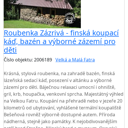
Roubenka Zázrivá - finská koupací
káď, bazén a výborné zázemí pro
děti
Číslo objektu: 2006189
Velká a Malá Fatra
TOP HODNOCENÍ
Krásná, stylová roubenka, na zahradě bazén, finská
lázeňská sedací káď, posezení v altánku a výborné
zázemí pro děti. Báječnou relaxaci umocní i ohniště,
gril, krb, houpačka, venkovní sprcha. Majestátný výhled
na Velkou Fatru. Koupání na přehradě nebo v jezeře 20
kilometrů od ubytování, vyhlášené termální koupaliště
Bešeňová rovněž výborně dostupné autem. Příroda
nádherná, stejně jako památky. K nejobdivovanějším