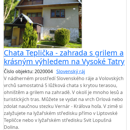
Chata Teplička - zahrada s grilem a
krásným výhledem na Vysoké Tatry
Číslo objektu: 2020004
Slovenský ráj
V nádherném prostředí Slovenského ráje a Volovských
vrchů samostatná 5 lůžková chata s krytou terasou,
ohništěm a grilem na zahradě. V okolí je mnoho lesů a
turistických tras. Můžete se vydat na vrch Orlová nebo
zdolat naučnou stezku Vernár - Kráľova hoľa. V zimě si
zalyžujete na lyžařském středisku přímo v Liptovské
Tepličce nebo v lyžařském středisku Svit Lopušná
Dolina.