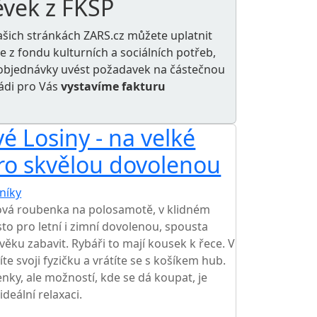
ěvek z FKSP
ašich stránkách ZARS.cz můžete uplatnit
le z
fondu kulturních a sociálních potřeb
,
e objednávky uvést požadavek na částečnou
rádi pro Vás
vystavíme fakturu
 Losiny - na velké
ro skvělou dovolenou
níky
TOP HODNOCENÍ
ová roubenka na polosamotě, v klidném
to pro letní i zimní dovolenou, spousta
 věku zabavit. Rybáři to mají kousek k řece. V
íte svoji fyzičku a vrátíte se s košíkem hub.
nky, ale možností, kde se dá koupat, je
eální relaxaci.