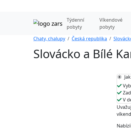
Týdenní
Víkendové
pobyty
pobyty
Chaty, chalupy
Česká republika
Slováck
Slovácko a Bílé Ka
☀️ Jak
Vybe
Zade
V de
Uvažuj
víkend
Nabízí