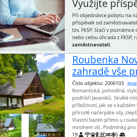
Využijte přísp
Při objednávce pobytu na n
příspěvek od zaměstnavate
tzv. FKSP. Stačí v poznámc
nebo celou úhrada z FKSP, 
zaměstnavateli
.
Roubenka Nové
zahradě vše p
Číslo objektu: 2006103
Jese
Romantická, pohodlná, styl
podhůří Jeseníků. Skvělé mís
příležitostí, jak se v každém
přírodě načerpáte síly, zlepš
Vlastní bazén přímo u roube
mnohem víc. Podmínky pro id
19
5