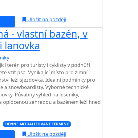
c
Uložit na později
 - vlastní bazén, v
i lanovka
níky
TOP HODNOCENÍ
cí terén pro turisty i cyklisty v podhůří
te vzít psa. Vynikající místo pro zimní
tví leží sjezdovka. Ideální podmínky pro
žaře a snowboardisty. Výborné technické
ovky. Půvabný výhled na Jeseníky,
 s oplocenou zahradou a bazénem leží hned
.
c
DENNĚ AKTUALIZOVANÉ TERMÍNY
Uložit na později