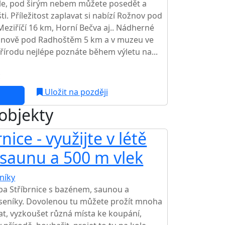
víle, pod širým nebem můžete posedět a
ti. Příležitost zaplavat si nabízí Rožnov pod
eziříčí 16 km, Horní Bečva aj.. Nádherné
ožnově pod Radhoštěm 5 km a v muzeu ve
Přírodu nejlépe poznáte během výletu na...
c
Uložit na později
 objekty
ice - využijte v létě
 saunu a 500 m vlek
níky
TOP HODNOCENÍ
a Stříbrnice s bazénem, saunou a
seníky. Dovolenou tu můžete prožít mnoha
at, vyzkoušet různá místa ke koupání,