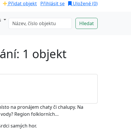
Přidat objekt
Přihlásit se
Uložené (
0
)
s
ání: 1 objekt
místo na pronájem chaty či chalupy. Na
 vody? Region folklorních…
srdci samých hor.