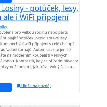
osiny - potůček, lesy,
 ale i WiFi přípojení
níky
TOP HODNOCENÍ
ovolená pro velkou rodinu nebo partu
í bublající potůček, okolo zdravé lesy,
řitom nechybí wifi připojení v celé chalupě
k pořádání turnajů. Autem urazíte jen 20
íváte na moderním koupališti v Nových
í vodou. Kontrastů, kdy se přírodní skvosty
 vymoženostmi, jak trávit volný čas, tu...
c
NEJNIŽŠÍ CENA NA TRHU
Uložit na později