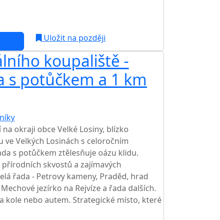
c
Uložit na později
lního koupaliště -
a s potůčkem a 1 km
níky
TOP HODNOCENÍ
 na okraji obce Velké Losiny, blízko
u ve Velkých Losinách s celoročním
a s potůčkem ztělesňuje oázu klidu.
přírodních skvostů a zajímavých
celá řada - Petrovy kameny, Praděd, hrad
 Mechové jezírko na Rejvíze a řada dalších.
a kole nebo autem. Strategické místo, které