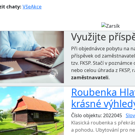
it chaty:
Vše
Akce
Využijte přísp
Při objednávce pobytu na n
příspěvek od zaměstnavate
tzv. FKSP. Stačí v poznámc
nebo celou úhrada z FKSP, 
zaměstnavateli
.
Roubenka Hla
krásné výhled
Číslo objektu: 2022045
Slov
Klasická roubenka s překrá
a pohodu. Ubytování pro ne