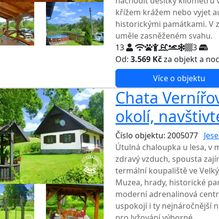
nachodit desítky kilometrů v
křížem krážem nebo vyjet au
historickými památkami. V z
uměle zasněženém svahu.
13
3
Od:
3.569 Kč
za objekt a no
Více o objektu
Chata Vernířov
okolí, navštiv
Číslo objektu: 2005077
Jese
Útulná chaloupka u lesa, v 
zdravý vzduch, spousta zají
termální koupaliště ve Velký
Muzea, hrady, historické pam
moderní adrenalinová centra
uspokojí i ty nejnáročnější 
pro lyžování výborné.