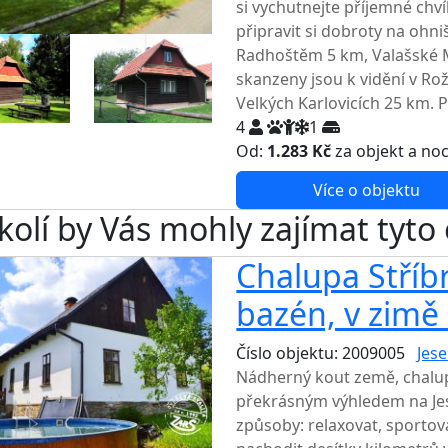
si vychutnejte příjemné ch
připravit si dobroty na ohniš
Radhoštěm 5 km, Valašské M
skanzeny jsou k vidění v R
Velkých Karlovicích 25 km. 
4
1
Od:
1.283 Kč
za objekt a no
Více o objektu
kolí by Vás mohly zajímat tyto
Chalupa Stříbrn
bazén, v zimě
Číslo objektu: 2009005
Jese
Nádherný kout země, chalup
překrásným výhledem na Je
způsoby: relaxovat, sportov