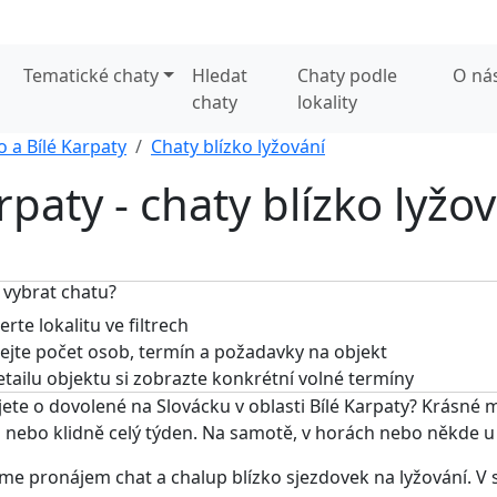
Tematické chaty
Hledat
Chaty podle
O ná
chaty
lokality
o a Bílé Karpaty
Chaty blízko lyžování
rpaty - chaty blízko lyžov
 vybrat chatu?
rte lokalitu ve filtrech
jte počet osob, termín a požadavky na objekt
tailu objektu si zobrazte konkrétní volné termíny
ete o dovolené na Slovácku v oblasti Bílé Karpaty? Krásné 
 nebo klidně celý týden. Na samotě, v horách nebo někde u
me pronájem chat a chalup blízko sjezdovek na lyžování. V 