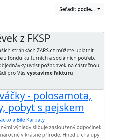
Seřadit podle...
ěvek z FKSP
ašich stránkách ZARS.cz můžete uplatnit
le z
fondu kulturních a sociálních potřeb
,
e objednávky uvést požadavek na částečnou
rádi pro Vás
vystavíme fakturu
váčky - polosamota,
y, pobyt s pejskem
ácko a Bílé Karpaty
snými výhledy slibuje zasloužený odpočinek
náročné v krásné přírodě. Hned u chalupy