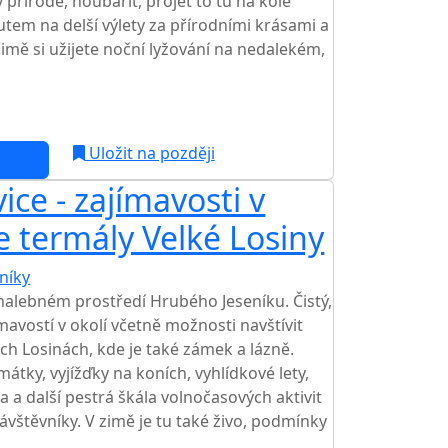
 přírodě, houbařit, projet to tu na kole
tem na delší výlety za přírodními krásami a
imě si užijete noční lyžování na nedalekém,
c
Uložit na později
ice - zajímavosti v
te termály Velké Losiny
níky
TOP HODNOCENÍ
malebném prostředí Hrubého Jeseníku. Čistý,
mavostí v okolí včetně možnosti navštívit
ch Losinách, kde je také zámek a lázně.
átky, vyjížďky na koních, vyhlídkové lety,
 a další pestrá škála volnočasových aktivit
návštěvníky. V zimě je tu také živo, podmínky