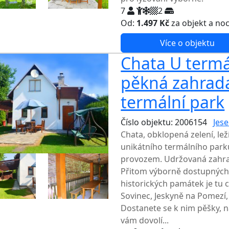
7
2
Od:
1.497 Kč
za objekt a no
Více o objektu
Chata U termá
pěkná zahrad
termální park
Číslo objektu: 2006154
Jese
Chata, obklopená zelení, leží
unikátního termálního park
provozem. Udržovaná zahrad
Přitom výborně dostupných 
historických památek je tu 
Sovinec, Jeskyně na Pomezí,
Dostanete se k nim pěšky, n
vám dovolí...