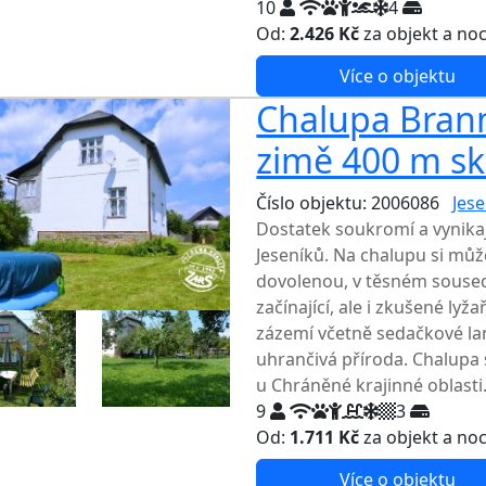
10
4
Od:
2.426 Kč
za objekt a no
Více o objektu
Chalupa Branná
zimě 400 m sk
Číslo objektu: 2006086
Jese
Dostatek soukromí a vynikají
Jeseníků. Na chalupu si může
dovolenou, v těsném souseds
začínající, ale i zkušené ly
zázemí včetně sedačkové lan
uhrančivá příroda. Chalupa
u Chráněné krajinné oblasti
9
3
Od:
1.711 Kč
za objekt a no
Více o objektu