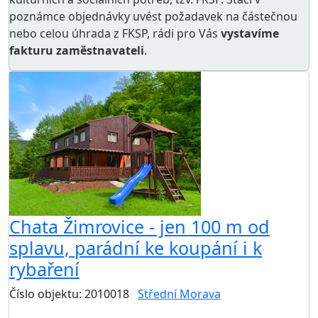
poznámce objednávky uvést požadavek na částečnou
nebo celou úhrada z FKSP, rádi pro Vás
vystavíme
fakturu zaměstnavateli
.
Chata Žimrovice - jen 100 m od
splavu, parádní ke koupání i k
rybaření
Číslo objektu: 2010018
Střední Morava
TOP HODNOCENÍ