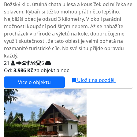
Božský klid, útulná chata u lesa a kousíček od ní řeka se
splavem. Rybáři si těžko mohou přát něco lepšího.
Nejbližší obec je odsud 3 kilometry. V okolí parádní
možnosti koupání pod širým nebem. Až se nabažíte
procházek v přírodě a výletů na kole, doporučujeme
využít skutečnosti, že tato oblast je velmi bohatá na
rozmanité turistické cíle. Na své si tu přijde opravdu
každý.
21
5
Od:
3.986 Kč
za objekt a noc
Uložit na později
Více o objektu
AKCE