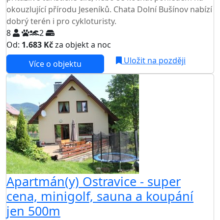
okouzlující přírodu Jeseníků. Chata Dolní Bušínov nabízí
dobrý terén i pro cykloturisty.
8
2
Od:
1.683 Kč
za objekt a noc
Uložit na později
Více o objektu
Apartmán(y) Ostravice - super
cena, minigolf, sauna a koupání
jen 500m