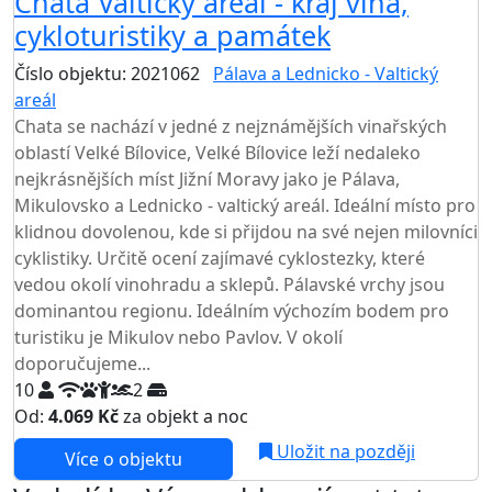
Chata Valtický areál - kraj vína,
cykloturistiky a památek
Číslo objektu: 2021062
Pálava a Lednicko - Valtický
areál
Chata se nachází v jedné z nejznámějších vinařských
oblastí Velké Bílovice, Velké Bílovice leží nedaleko
nejkrásnějších míst Jižní Moravy jako je Pálava,
Mikulovsko a Lednicko - valtický areál. Ideální místo pro
klidnou dovolenou, kde si přijdou na své nejen milovníci
cyklistiky. Určitě ocení zajímavé cyklostezky, které
vedou okolí vinohradu a sklepů. Pálavské vrchy jsou
dominantou regionu. Ideálním výchozím bodem pro
turistiku je Mikulov nebo Pavlov. V okolí
doporučujeme...
10
2
Od:
4.069 Kč
za objekt a noc
Uložit na později
Více o objektu