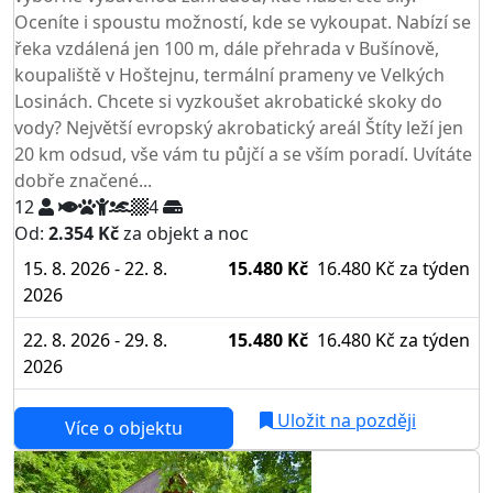
Oceníte i spoustu možností, kde se vykoupat. Nabízí se
řeka vzdálená jen 100 m, dále přehrada v Bušínově,
koupaliště v Hoštejnu, termální prameny ve Velkých
Losinách. Chcete si vyzkoušet akrobatické skoky do
vody? Největší evropský akrobatický areál Štíty leží jen
20 km odsud, vše vám tu půjčí a se vším poradí. Uvítáte
dobře značené...
12
4
Od:
2.354 Kč
za objekt a noc
15. 8. 2026 - 22. 8.
15.480 Kč
16.480 Kč
za týden
2026
22. 8. 2026 - 29. 8.
15.480 Kč
16.480 Kč
za týden
2026
Uložit na později
Více o objektu