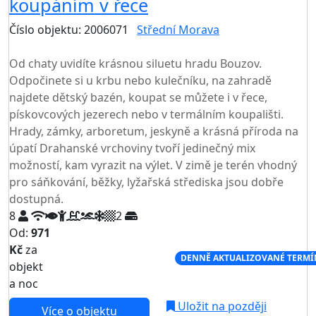
koupáním v řece
Číslo objektu: 2006071
Střední Morava
TOP HODNOCENÍ
Od chaty uvidíte krásnou siluetu hradu Bouzov.
Odpočinete si u krbu nebo kulečníku, na zahradě
najdete dětský bazén, koupat se můžete i v řece,
pískovcových jezerech nebo v termálním koupališti.
Hrady, zámky, arboretum, jeskyně a krásná příroda na
úpatí Drahanské vrchoviny tvoří jedinečný mix
možností, kam vyrazit na výlet. V zimě je terén vhodný
pro sáňkování, běžky, lyžařská střediska jsou dobře
dostupná.
8
2
Od:
971
Kč
za
NEJNIŽŠÍ CENA NA TRHU
DENNĚ AKTUALIZOVANÉ TERMÍ
objekt
a noc
Uložit na později
Více o objektu