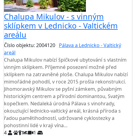
Chalupa Mikulov - s vinným
sklípkem v Lednicko - Valtickém
areálu
Číslo objektu: 2004120
Pálava a Lednicko - Valtický
areál
TOP HODNOCENÍ
Chalupa Mikulov nabízí špičkové ubytování s vlastním
vinným sklípkem. Příjemné posezení možné před
sklípkem na zatravněné ploše. Chalupa Mikulov nabízí
mimořádné pohodlí, v roce 2015 prošla rekonstrukcí.
Jihomoravský Mikulov se pyšní zámkem, půvabným
historickým centrem a přírodní dominantou, Svatým
kopečkem. Nedaleká úrodná Pálava s vinohrady,
okouzlující lednicko-valtický areál, krásná příroda s
řadou pamětihodností, udržované cyklostezky a
pohostinní lidé v kraji vína...
4
1