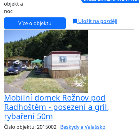
objekt a
noc
Uložit na později
Více o objektu
Mobilní domek Rožnov pod
Radhoštěm - posezení a gril,
rybaření 50m
Číslo objektu: 2015002
Beskydy a Valašsko
TOP HODNOCENÍ