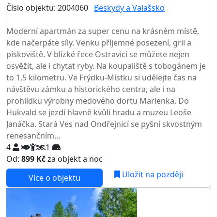
Číslo objektu: 2004060
Beskydy a Valašsko
TOP HODNOCENÍ
Moderní apartmán za super cenu na krásném místě,
kde načerpáte síly. Venku příjemné posezení, gril a
pískoviště. V blízké řece Ostravici se můžete nejen
osvěžit, ale i chytat ryby. Na koupaliště s tobogánem je
to 1,5 kilometru. Ve Frýdku-Místku si udělejte čas na
návštěvu zámku a historického centra, ale i na
prohlídku výrobny medového dortu Marlenka. Do
Hukvald se jezdí hlavně kvůli hradu a muzeu Leoše
Janáčka. Stará Ves nad Ondřejnicí se pyšní skvostným
renesančním...
4
1
Od:
899 Kč
za objekt a noc
Uložit na později
Více o objektu