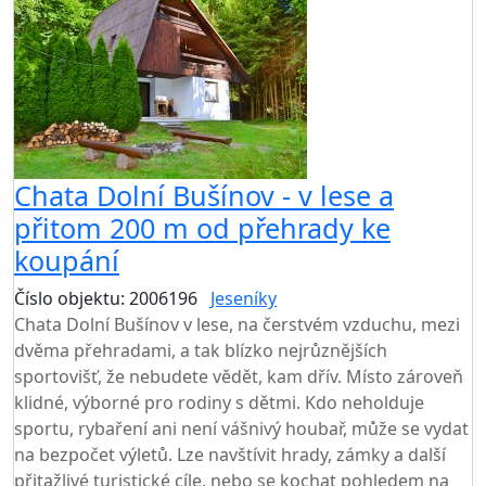
Chata Dolní Bušínov - v lese a
přitom 200 m od přehrady ke
koupání
Číslo objektu: 2006196
Jeseníky
Chata Dolní Bušínov v lese, na čerstvém vzduchu, mezi
dvěma přehradami, a tak blízko nejrůznějších
sportovišť, že nebudete vědět, kam dřív. Místo zároveň
klidné, výborné pro rodiny s dětmi. Kdo neholduje
sportu, rybaření ani není vášnivý houbař, může se vydat
na bezpočet výletů. Lze navštívit hrady, zámky a další
přitažlivé turistické cíle, nebo se kochat pohledem na