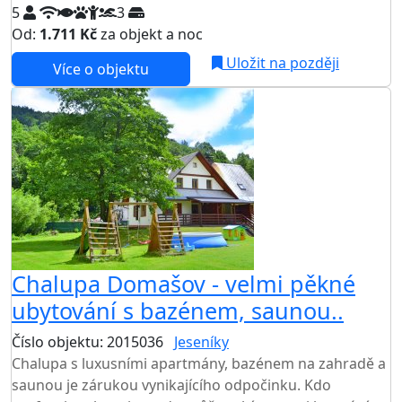
5
3
Od:
1.711 Kč
za objekt a noc
Uložit na později
Více o objektu
Chalupa Domašov - velmi pěkné
ubytování s bazénem, saunou..
Číslo objektu: 2015036
Jeseníky
TOP HODNOCENÍ
Chalupa s luxusními apartmány, bazénem na zahradě a
saunou je zárukou vynikajícího odpočinku. Kdo