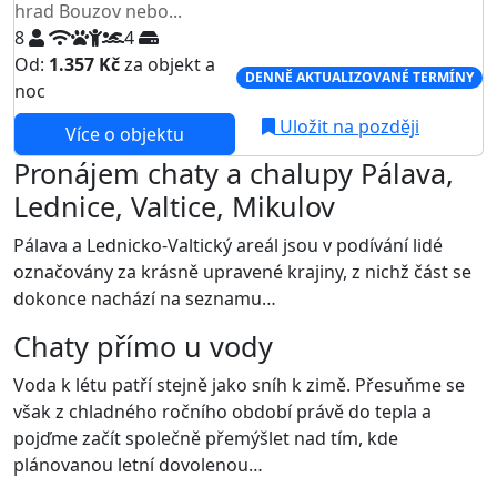
hrad Bouzov nebo...
8
4
Od:
1.357 Kč
za objekt a
DENNĚ AKTUALIZOVANÉ TERMÍNY
noc
Uložit na později
Více o objektu
Pronájem chaty a chalupy Pálava,
Lednice, Valtice, Mikulov
Pálava a Lednicko-Valtický areál jsou v podívání lidé
označovány za krásně upravené krajiny, z nichž část se
dokonce nachází na seznamu…
Chaty přímo u vody
Voda k létu patří stejně jako sníh k zimě. Přesuňme se
však z chladného ročního období právě do tepla a
pojďme začít společně přemýšlet nad tím, kde
plánovanou letní dovolenou…