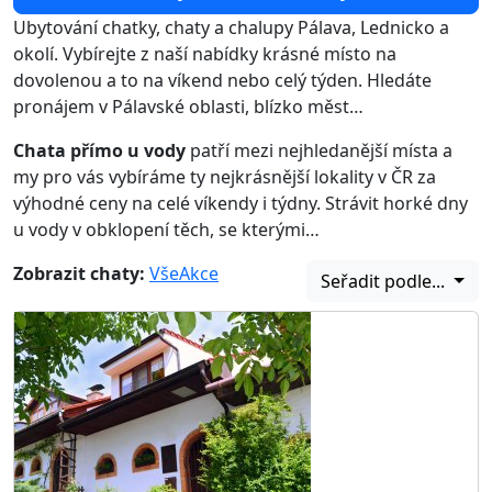
Ubytování chatky, chaty a chalupy Pálava, Lednicko a
okolí. Vybírejte z naší nabídky krásné místo na
dovolenou a to na víkend nebo celý týden. Hledáte
pronájem v Pálavské oblasti, blízko měst…
Chata přímo u vody
patří mezi nejhledanější místa a
my pro vás vybíráme ty nejkrásnější lokality v ČR za
výhodné ceny na celé víkendy i týdny. Strávit horké dny
u vody v obklopení těch, se kterými…
Zobrazit chaty:
Vše
Akce
Seřadit podle...