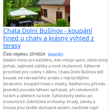
Chata Dolní Bušínov - koupání
hned u chaty a krásný výhled z
terasy
Číslo objektu: 2016024
Jeseníky
TOP HODNOCENÍ
Ideální místo pro každého, kdo miluje sport, všestranný
pohyb, zajímavé zážitky a nové zkušenosti. Výborné
prostředí pro rodiny s dětmi. Chata Dolní Bušínov leží
kousek od rekreačního areálu s nejrůznějšími
atrakcemi, koupání hned u chatky. Nádhernou přírodu
Jeseníků poznáte během vycházek, při celodenních
túrách a výletech na kole. Cyklostezky vedou po
vrstevnicích Zábřežské vrchoviny. Hrady, zámky a
muzea jsou skvěle dostupné autem, navštivte např.