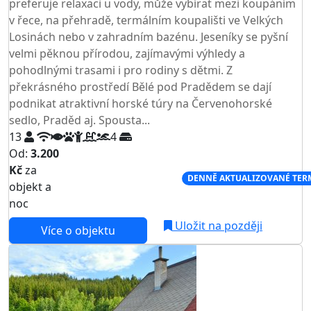
preferuje relaxaci u vody, může vybírat mezi koupáním
v řece, na přehradě, termálním koupališti ve Velkých
Losinách nebo v zahradním bazénu. Jeseníky se pyšní
velmi pěknou přírodou, zajímavými výhledy a
pohodlnými trasami i pro rodiny s dětmi. Z
překrásného prostředí Bělé pod Pradědem se dají
podnikat atraktivní horské túry na Červenohorské
sedlo, Praděd aj. Spousta...
13
4
Od:
3.200
Kč
za
NEJNIŽŠÍ CENA NA TRHU
DENNĚ AKTUALIZOVANÉ TER
objekt a
noc
Uložit na později
Více o objektu