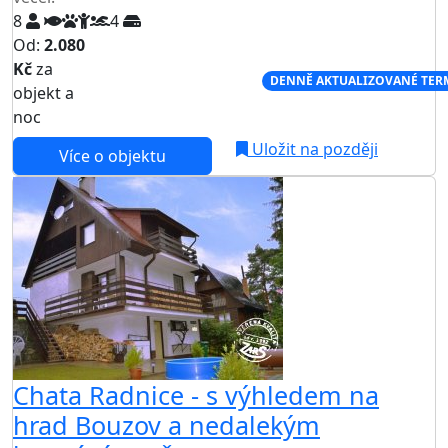
8
4
Od:
2.080
Kč
za
NEJNIŽŠÍ CENA NA TRHU
DENNĚ AKTUALIZOVANÉ TER
objekt a
noc
Uložit na později
Více o objektu
Chata Radnice - s výhledem na
hrad Bouzov a nedalekým