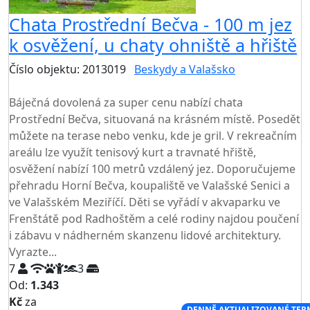
Chata Prostřední Bečva - 100 m jez
k osvěžení, u chaty ohniště a hřiště
Číslo objektu: 2013019
Beskydy a Valašsko
TOP HODNOCENÍ
Báječná dovolená za super cenu nabízí chata
Prostřední Bečva, situovaná na krásném místě. Posedět
můžete na terase nebo venku, kde je gril. V rekreačním
areálu lze využít tenisový kurt a travnaté hřiště,
osvěžení nabízí 100 metrů vzdálený jez. Doporučujeme
přehradu Horní Bečva, koupaliště ve Valašské Senici a
ve Valašském Meziříčí. Děti se vyřádí v akvaparku ve
Frenštátě pod Radhoštěm a celé rodiny najdou poučení
i zábavu v nádherném skanzenu lidové architektury.
Vyrazte...
7
3
Od:
1.343
Kč
za
NEJNIŽŠÍ CENA NA TRHU
DENNĚ AKTUALIZOVANÉ TER