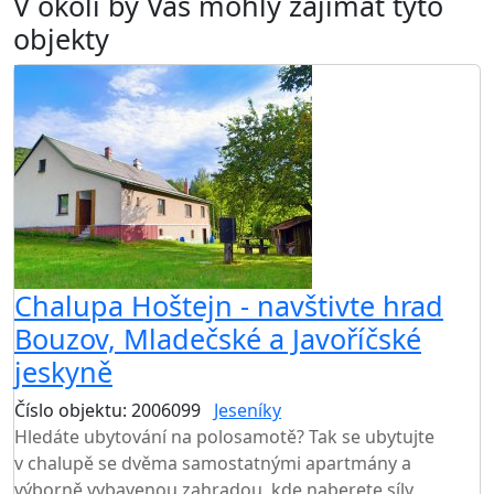
V okolí by Vás mohly zajímat tyto
objekty
AKCE
Chalupa Hoštejn - navštivte hrad
Bouzov, Mladečské a Javoříčské
jeskyně
Číslo objektu: 2006099
Jeseníky
TOP HODNOCENÍ
Hledáte ubytování na polosamotě? Tak se ubytujte
v chalupě se dvěma samostatnými apartmány a
výborně vybavenou zahradou, kde naberete síly.