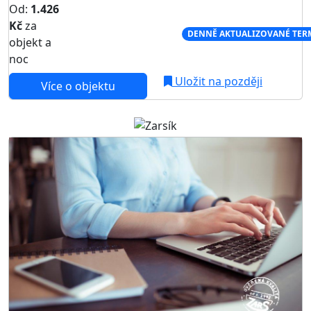
Od:
1.426
Kč
za
NEJNIŽŠÍ CENA NA TRHU
DENNĚ AKTUALIZOVANÉ TER
objekt a
noc
Uložit na později
Více o objektu