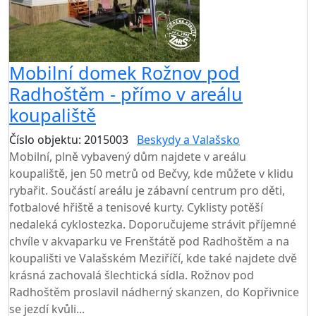
Mobilní domek Rožnov pod
Radhoštěm - přímo v areálu
koupaliště
Číslo objektu: 2015003
Beskydy a Valašsko
Mobilní, plně vybavený dům najdete v areálu
koupaliště, jen 50 metrů od Bečvy, kde můžete v klidu
rybařit. Součástí areálu je zábavní centrum pro děti,
fotbalové hřiště a tenisové kurty. Cyklisty potěší
nedaleká cyklostezka. Doporučujeme strávit příjemné
chvíle v akvaparku ve Frenštátě pod Radhoštěm a na
koupališti ve Valašském Meziříčí, kde také najdete dvě
krásná zachovalá šlechtická sídla. Rožnov pod
Radhoštěm proslavil nádherný skanzen, do Kopřivnice
se jezdí kvůli...