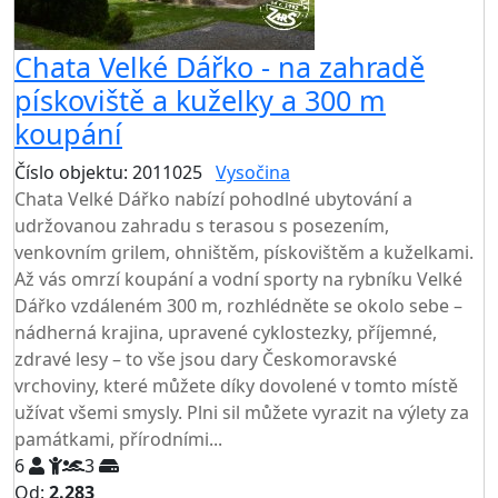
Chata Velké Dářko - na zahradě
pískoviště a kuželky a 300 m
koupání
Číslo objektu: 2011025
Vysočina
TOP HODNOCENÍ
Chata Velké Dářko nabízí pohodlné ubytování a
udržovanou zahradu s terasou s posezením,
venkovním grilem, ohništěm, pískovištěm a kuželkami.
Až vás omrzí koupání a vodní sporty na rybníku Velké
Dářko vzdáleném 300 m, rozhlédněte se okolo sebe –
nádherná krajina, upravené cyklostezky, příjemné,
zdravé lesy – to vše jsou dary Českomoravské
vrchoviny, které můžete díky dovolené v tomto místě
užívat všemi smysly. Plni sil můžete vyrazit na výlety za
památkami, přírodními...
6
3
Od:
2.283