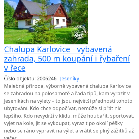
Chalupa Karlovice - vybavená
zahrada, 500 m koupání i řybaření
v řece
Číslo objektu: 2006246
Jeseníky
TOP HODNOCENÍ
Malebná příroda, výborně vybavená chalupa Karlovice
se zahradou na polosamotě a řada tipů, kam vyrazit v
Jeseníkách na výlety – to jsou největší přednosti tohoto
ubytování. Kdo chce odpočívat, nemůže si přát nic
lepšího. Kdo nevydrží v klidu, může houbařit, sportovat,
vyjet na kole, jít se vykoupat, vyrazit po okolí pěšky
nebo se ráno vypravit na výlet a vrátit se plný zážitků až
večer.