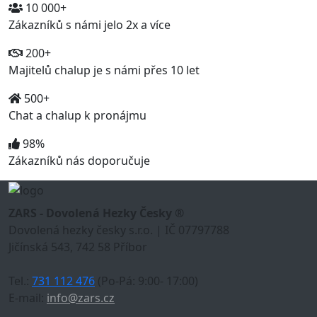
10 000+
Zákazníků s námi jelo 2x a více
200+
Majitelů chalup je s námi přes 10 let
500+
Chat a chalup k pronájmu
98%
Zákazníků nás doporučuje
ZARS - Dovolená Hezky Česky ®
Dovolená hezky česky s.r.o. | IČ 07797788
Jičínská 543, 742 58 Příbor
Tel.:
731 112 476
(Po-Pá: 9:00- 17:00)
E-mail:
info@zars.cz