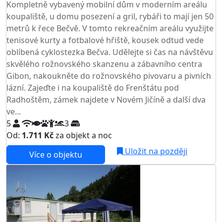
Kompletně vybavený mobilní dům v moderním areálu
koupaliště, u domu posezení a gril, rybáři to mají jen 50
metrů k řece Bečvě. V tomto rekreačním areálu využijte
tenisové kurty a fotbalové hřiště, kousek odtud vede
oblíbená cyklostezka Bečva. Udělejte si čas na návštěvu
skvělého rožnovského skanzenu a zábavního centra
Gibon, nakoukněte do rožnovského pivovaru a pivních
lázní. Zajeďte i na koupaliště do Frenštátu pod
Radhoštěm, zámek najdete v Novém Jičíně a další dva
ve...
5
3
Od:
1.711 Kč
za objekt a noc
Uložit na později
Více o objektu