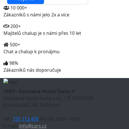
10 000+
Zákazníků s námi jelo 2x a více
200+
Majitelů chalup je s námi přes 10 let
500+
Chat a chalup k pronájmu
98%
Zákazníků nás doporučuje
ZARS - Dovolená Hezky Česky ®
Dovolená hezky česky s.r.o. | IČ 07797788
Jičínská 543, 742 58 Příbor
Tel.:
731 112 476
(Po-Pá: 9:00- 17:00)
E-mail:
info@zars.cz