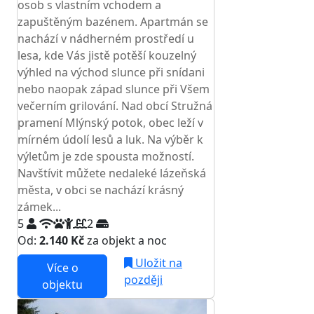
osob s vlastním vchodem a
zapuštěným bazénem. Apartmán se
nachází v nádherném prostředí u
lesa, kde Vás jistě potěší kouzelný
výhled na východ slunce při snídani
nebo naopak západ slunce při Všem
večerním grilování. Nad obcí Stružná
pramení Mlýnský potok, obec leží v
mírném údolí lesů a luk. Na výběr k
výletům je zde spousta možností.
Navštívit můžete nedaleké lázeňská
města, v obci se nachází krásný
zámek...
5
2
Od:
2.140 Kč
za objekt a noc
Uložit na
Více o
později
objektu