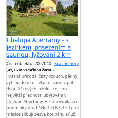
Chalupa Abertamy - s
jezírkem, posezením a
saunou, lyžování 2 km
Číslo objektu: 2007040
Krušné hory
(41,7 km vzdušnou čarou)
Krásná příroda, čistý vzduch, pěkný
výhled do okolí, vlastní sauna, pět
dvoulůžkových ložnic – to jsou
největší přednosti ubytování v
chalupě Abertamy. V zimě vynikající
podmínky pro běžkaře i lyžaře. Letní
měsíce slibují bezva koupání, ať už