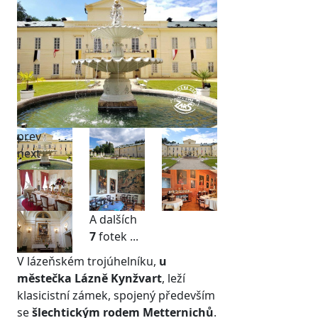
prev
next
A dalších
7
fotek ...
V lázeňském trojúhelníku,
u
městečka Lázně Kynžvart
, leží
klasicistní zámek, spojený především
se
šlechtickým rodem Metternichů
.