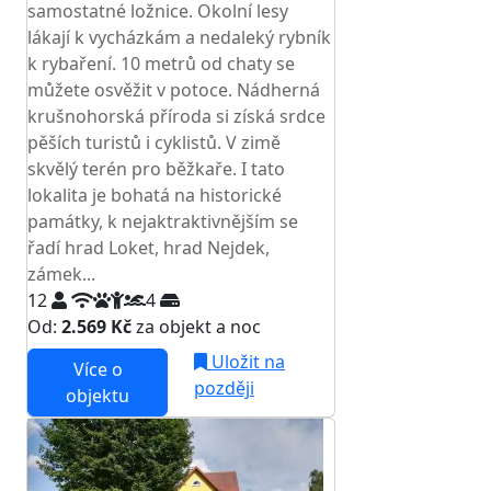
samostatné ložnice. Okolní lesy
lákají k vycházkám a nedaleký rybník
k rybaření. 10 metrů od chaty se
můžete osvěžit v potoce. Nádherná
krušnohorská příroda si získá srdce
pěších turistů i cyklistů. V zimě
skvělý terén pro běžkaře. I tato
lokalita je bohatá na historické
památky, k nejaktraktivnějším se
řadí hrad Loket, hrad Nejdek,
zámek...
12
4
Od:
2.569 Kč
za objekt a noc
Uložit na
Více o
později
objektu