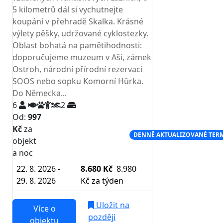
5 kilometrů dál si vychutnejte
koupání v přehradě Skalka. Krásné
výlety pěšky, udržované cyklostezky.
Oblast bohatá na pamětihodnosti:
doporučujeme muzeum v Aši, zámek
Ostroh, národní přírodní rezervaci
SOOS nebo sopku Komorní Hůrka.
Do Německa...
6
2
Od:
997
Kč
za
NEJNIŽŠÍ CENA NA TRHU
DENNĚ AKTUALIZOVANÉ TER
objekt
a noc
22. 8. 2026 -
8.680 Kč
8.980
29. 8. 2026
Kč
za týden
Uložit na
Více o
později
objektu