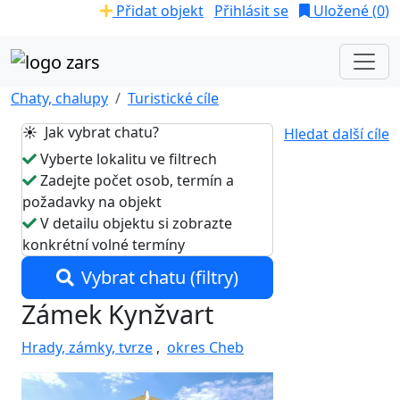
Přidat objekt
Přihlásit se
Uložené (
0
)
Chaty, chalupy
Turistické cíle
☀️ Jak vybrat chatu?
Hledat další cíle
Vyberte lokalitu ve filtrech
Zadejte počet osob, termín a
požadavky na objekt
V detailu objektu si zobrazte
konkrétní volné termíny
Vybrat chatu (filtry)
Zámek Kynžvart
Hrady, zámky, tvrze
,
okres Cheb