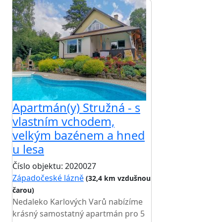
Apartmán(y) Stružná - s
vlastním vchodem,
velkým bazénem a hned
u lesa
Číslo objektu: 2020027
Západočeské lázně
(32,4 km vzdušnou
čarou)
TOP HODNOCENÍ
Nedaleko Karlových Varů nabízíme
krásný samostatný apartmán pro 5