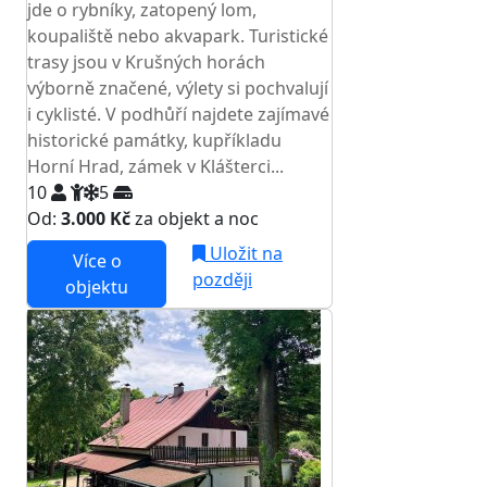
jde o rybníky, zatopený lom,
koupaliště nebo akvapark. Turistické
trasy jsou v Krušných horách
výborně značené, výlety si pochvalují
i cyklisté. V podhůří najdete zajímavé
historické památky, kupříkladu
Horní Hrad, zámek v Klášterci...
10
5
Od:
3.000 Kč
za objekt a noc
Uložit na
Více o
později
objektu