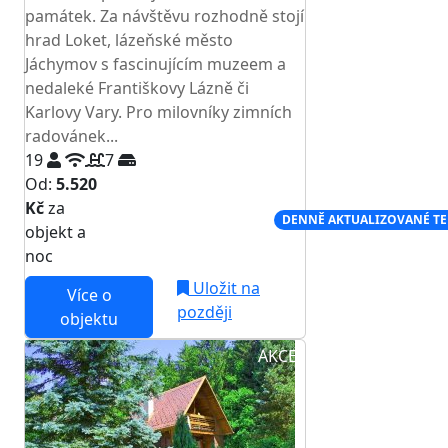
památek. Za návštěvu rozhodně stojí
hrad Loket, lázeňské město
Jáchymov s fascinujícím muzeem a
nedaleké Františkovy Lázně či
Karlovy Vary. Pro milovníky zimních
radovánek...
19
7
Od:
5.520
Kč
za
NEJNIŽŠÍ CENA NA TRHU
DENNĚ AKTUALIZOVANÉ T
objekt a
noc
Uložit na
Více o
později
objektu
AKCE