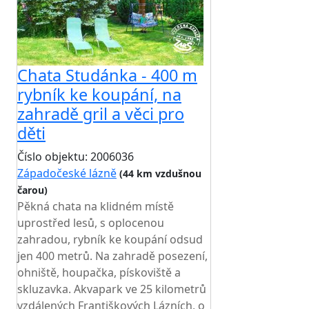
Chata Studánka - 400 m
rybník ke koupání, na
zahradě gril a věci pro
děti
Číslo objektu: 2006036
Západočeské lázně
(44 km vzdušnou
čarou)
TOP HODNOCENÍ
Pěkná chata na klidném místě
uprostřed lesů, s oplocenou
zahradou, rybník ke koupání odsud
jen 400 metrů. Na zahradě posezení,
ohniště, houpačka, pískoviště a
skluzavka. Akvapark ve 25 kilometrů
vzdálených Františkových Lázních, o