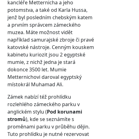
kancléře Metternicha a jeho
potomstva, a také od Karla Hussa,
jenž byl posledním chebským katem
a prvním správcem zámeckého
muzea. Máte možnost vidět
například samurajské zbroje či pravé
katovské nástroje. Cenným kouskem
kabinetu kuriozit jsou 2 egyptské
mumie, z nichž jedna je stará
dokonce 3500 let. Mumie
Metternichovi daroval egyptský
místokrál Muhamad Ali.
Zámek nabízí též prohlídku
rozlehlého zámeckého parku v
anglickém stylu (
Pod korunami
stromů
), kde se seznámíte s
proměnami parku v průběhu dějin.
Tuto prohlídku je nutné rezervovat