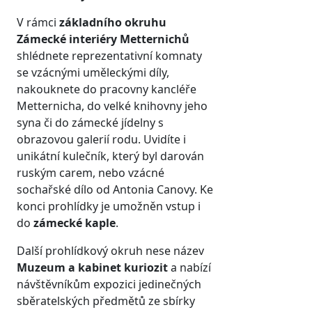
V rámci
základního okruhu
Zámecké interiéry Metternichů
shlédnete reprezentativní komnaty
se vzácnými uměleckými díly,
nakouknete do pracovny kancléře
Metternicha, do velké knihovny jeho
syna či do zámecké jídelny s
obrazovou galerií rodu. Uvidíte i
unikátní kulečník, který byl darován
ruským carem, nebo vzácné
sochařské dílo od Antonia Canovy. Ke
konci prohlídky je umožněn vstup i
do
zámecké kaple
.
Další prohlídkový okruh nese název
Muzeum a kabinet kuriozit
a nabízí
návštěvníkům expozici jedinečných
sběratelských předmětů ze sbírky