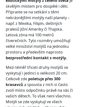
exotickými motýly z celého světa
je
skvělým místem pro dospělé i děti.
Připravte se na setkání s těmi
nekrásnějšími motýly naší planety –
např. z Mexika, Filipín, deštných
pralesů Jižní Ameriky či Thajska.
Letová zóna má 100 metrů
čtverečních. Tyto rozměry umožňují
velké množství motýlů na jednotku
prostoru a především naprosto
bezprostřední kontakt s motýly.
Mezi téměř třiceti druhy motýlů se
vyskytují i jedinci o velikosti 20 cm.
Celkově zde
poletuje přes 300
krasavců
a spousta z nich si často
zvolí místo odpočinku právě na vás či
vašich dětech. To však není všechno.
Motýli se zde vyskytují ve všech