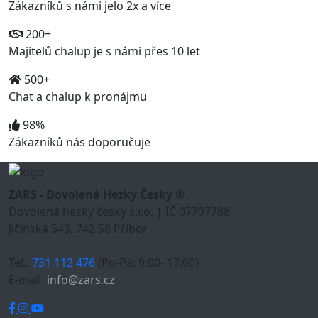
Zákazníků s námi jelo 2x a více
200+
Majitelů chalup je s námi přes 10 let
500+
Chat a chalup k pronájmu
98%
Zákazníků nás doporučuje
ZARS - Dovolená Hezky Česky ®
Dovolená hezky česky s.r.o. | IČ 07797788
Jičínská 543, 742 58 Příbor
Tel.:
731 112 476
(Po-Pá: 9:00- 17:00)
E-mail:
info@zars.cz