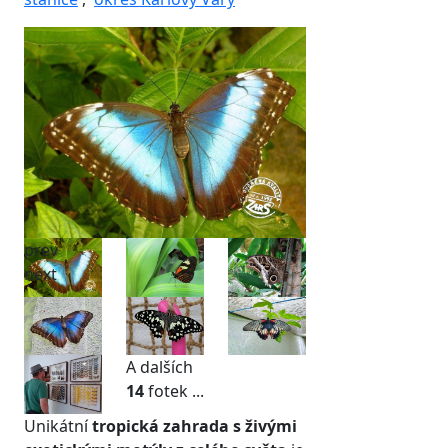
prev
next
A dalších
14
fotek ...
Unikátní
tropická zahrada s živými