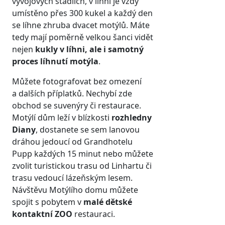
vývojových stádiích, v líhni je vždy
umístěno přes 300 kukel a každý den
se líhne zhruba dvacet motýlů. Máte
tedy mají poměrně velkou šanci vidět
nejen
kukly v líhni, ale i samotný
proces líhnutí motýla
.
Můžete fotografovat bez omezení
a dalších příplatků. Nechybí zde
obchod se suvenýry či restaurace.
Motýlí dům leží v blízkosti
rozhledny
Diany
, dostanete se sem lanovou
dráhou jedoucí od Grandhotelu
Pupp každých 15 minut nebo můžete
zvolit turistickou trasu od Linhartu či
trasu vedoucí lázeňským lesem.
Návštěvu Motýlího domu můžete
spojit s pobytem v
malé dětské
kontaktní ZOO
restauraci.