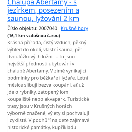
Chalupa Abertamy - s
jezírkem, posezením a
saunou, lyžování 2 km
Číslo objektu: 2007040
Krušné hory
(16,1 km vzdušnou čarou)
Krásná příroda, čistý vzduch, pěkný
výhled do okolí, vlastní sauna, pět
dvoulůžkových ložnic – to jsou
největší přednosti ubytování v
chalupě Abertamy. V zimě vynikající
podmínky pro běžkaře i lyžaře. Letní
měsíce slibují bezva koupání, ať už
jde o rybníky, zatopený lom,
koupaliště nebo akvapark. Turistické
trasy jsou v Krušných horách
výborně značené, výlety si pochvalují
i cyklisté. V podhůří najdete zajímavé
historické památky, kupříkladu