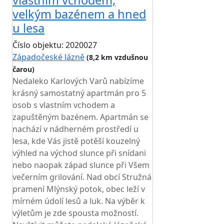
vlastním vchodem,
velkým bazénem a hned
u lesa
Číslo objektu: 2020027
Západočeské lázně
(8,2 km vzdušnou
čarou)
TOP HODNOCENÍ
Nedaleko Karlových Varů nabízíme
krásný samostatný apartmán pro 5
osob s vlastním vchodem a
zapuštěným bazénem. Apartmán se
nachází v nádherném prostředí u
lesa, kde Vás jistě potěší kouzelný
výhled na východ slunce při snídani
nebo naopak západ slunce při Všem
večerním grilování. Nad obcí Stružná
pramení Mlýnský potok, obec leží v
mírném údolí lesů a luk. Na výběr k
výletům je zde spousta možností.