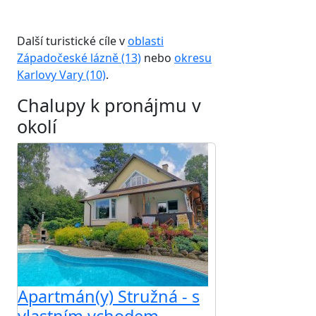
Další turistické cíle v
oblasti
Západočeské lázně (13)
nebo
okresu
Karlovy Vary (10)
.
Chalupy k pronájmu v
okolí
Apartmán(y) Stružná - s