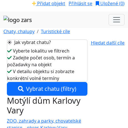
Přidat objekt
Přihlásit se
Uložené (
0
)
Chaty, chalupy
Turistické cíle
☀️ Jak vybrat chatu?
Hledat další cíle
Vyberte lokalitu ve filtrech
Zadejte počet osob, termín a
požadavky na objekt
V detailu objektu si zobrazte
konkrétní volné termíny
Vybrat chatu (filtry)
Motýlí dům Karlovy
Vary
ZOO, zahrady a parky, chovatelské
stanice
,
okres Karlovy Vary