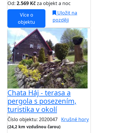
Od:
2.569 Kč
za objekt a noc
Uložit na
Více o
později
objektu
Chata Háj - terasa a
pergola s posezením,
turistika v okolí
Číslo objektu: 2020047
Krušné hory
(24,2 km vzdušnou čarou)