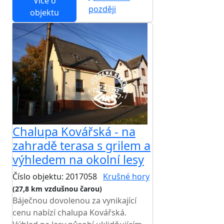
Více o
později
objektu
Chalupa Kovářská - na
zahradě terasa s grilem a
výhledem na okolní lesy
Číslo objektu: 2017058
Krušné hory
(27,8 km vzdušnou čarou)
Báječnou dovolenou za vynikající
cenu nabízí chalupa Kovářská.