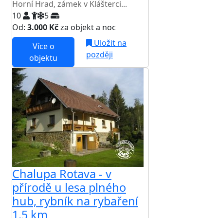
Horní Hrad, zámek v Klášterci...
10
5
Od:
3.000 Kč
za objekt a noc
Uložit na
Více o
později
objektu
Chalupa Rotava - v
přírodě u lesa plného
hub, rybník na rybaření
1,5 km