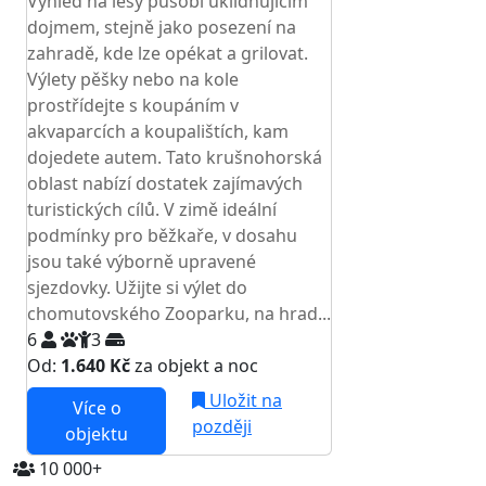
Výhled na lesy působí uklidňujícím
dojmem, stejně jako posezení na
zahradě, kde lze opékat a grilovat.
Výlety pěšky nebo na kole
prostřídejte s koupáním v
akvaparcích a koupalištích, kam
dojedete autem. Tato krušnohorská
oblast nabízí dostatek zajímavých
turistických cílů. V zimě ideální
podmínky pro běžkaře, v dosahu
jsou také výborně upravené
sjezdovky. Užijte si výlet do
chomutovského Zooparku, na hrad...
6
3
Od:
1.640 Kč
za objekt a noc
Uložit na
Více o
později
objektu
10 000+