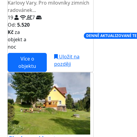
Karlovy Vary. Pro milovníky zimních
radovánek...
19
7
Od:
5.520
Kč
za
NEJNIŽŠÍ CENA NA TRHU
DENNĚ AKTUALIZOVANÉ T
objekt a
noc
Uložit na
Více o
později
objektu