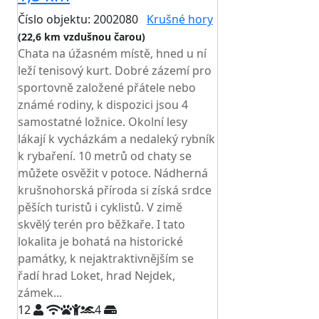
Číslo objektu: 2002080
Krušné hory
(22,6 km vzdušnou čarou)
Chata na úžasném místě, hned u ní
leží tenisový kurt. Dobré zázemí pro
sportovně založené přátele nebo
známé rodiny, k dispozici jsou 4
samostatné ložnice. Okolní lesy
lákají k vycházkám a nedaleký rybník
k rybaření. 10 metrů od chaty se
můžete osvěžit v potoce. Nádherná
krušnohorská příroda si získá srdce
pěších turistů i cyklistů. V zimě
skvělý terén pro běžkaře. I tato
lokalita je bohatá na historické
památky, k nejaktraktivnějším se
řadí hrad Loket, hrad Nejdek,
zámek...
12
4