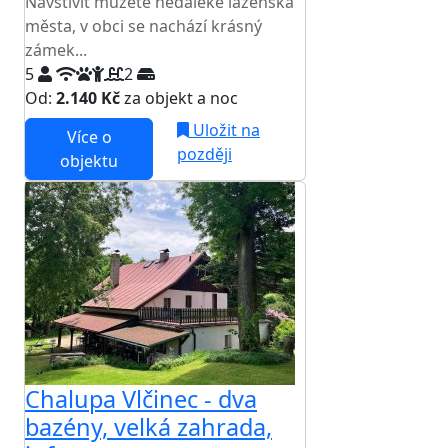
Navštívit můžete nedaleké lázeňská
města, v obci se nachází krásný
zámek...
5
2
Od:
2.140 Kč
za objekt a noc
Uložit na
Více o
později
objektu
Chalupa Vlčinec - dva
bazény, velká zahrada,