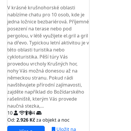
TOP HODNOCENÍ
V krásné krušnohorské oblasti
nabízíme chatu pro 10 osob, kde je
jedna ložnice bezbariérová. Příjemné
posezení na terase nebo pod
pergolou, v létě využijete el.gril a gril
na dřevo. Typickou letní aktivitou je v
této oblasti turistika nebo
cykloturistika. Pěší túry Vás
provedou vrcholy Krušných hor,
nohy Vás možná donesou až na
německou stranu. Pokud rádi
navštěvujete přírodní zajímavosti,
zajděte například do Božídarského
rašeliniště, kterým Vás provede
naučná stezka,...
10
4
Od:
2.926 Kč
za objekt a noc
Uložit na